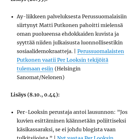
Ay-liikkeen palveluksesta Perussuomalaisiin
siirtynyt Matti Putkonen pahoitti mielensä
oman puolueensa ehdokkaiden kuvista ja
syyttää niiden julkaisusta luonnollisestikin
sosiaalidemokraatteja. |
Perussuomalaisten
Putkonen vaatii Per Looksin tekijöitä
tulemaan esiin
(Helsingin
Sanomat/Nelonen)
Lisäys (8.10., 0.44):
Per-Looksin perustaja antoi lausunnon: ”Jos
kuvien esittäminen käännetään poliittiseksi
käsikassaraksi, se ei johdu blogista vaan
tulkitsijoista.” |
Nyt vastaa Per Looksin