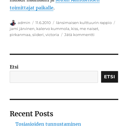
toimittajat paikalle
.
Kirjoittaja
Julkaistu
Kategoriat
Avain
admin
11.6.2010
länsimaisen kulttuurin rappio
jami järvinen
,
kalervo kummola
,
kiss
,
me naiset
,
artikkeliin
pirkanmaa
,
siideri
,
victoria
Jätä kommentti
Siideriä
ja
kuninkaallisia
Etsi
ETSI
Recent Posts
Tosiasioiden tunnustaminen