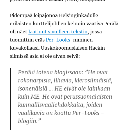
Pidempää leipäjonoa Helsinginkadulle
erilaisten korttelijuhlien keinoin vaativa Perälä
oli näet
laatinut sivuilleen tekstin
, jossa
tuomittiin eräs
Per-Looks
-niminen
kuvakollaasi. Uuskokoomuslaisen Hackin
silmissä asia ei ole aivan selvä:
Perälä toteaa blogissaan: ”He ovat
rokonarpisia, lihavia, kierosilmäisiä,
isonenäisiä … HE eivät ole lainkaan
kuin ME. He ovat perussuomalaisten
kunnallisvaaliehdokkaita, joiden
vaalikuvia on koottu Per-Looks -
blogiin.”