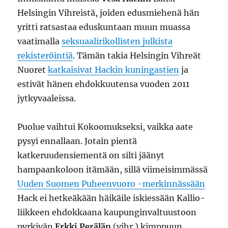
Helsingin Vihreistä, joiden edusmiehenä hän
yritti ratsastaa eduskuntaan muun muassa
vaatimalla
seksuaalirikollisten julkista
rekisteröintiä
. Tämän takia Helsingin Vihreät
Nuoret
katkaisivat Hackin kuningastien
ja
estivät hänen ehdokkuutensa vuoden 2011
jytkyvaaleissa.
Puolue vaihtui Kokoomukseksi, vaikka aate
pysyi ennallaan. Jotain pientä
katkeruudensiementä on silti jäänyt
hampaankoloon itämään, sillä viimeisimmässä
Uuden Suomen Puheenvuoro -merkinnässään
Hack ei hetkeäkään häikäile iskiessään Kallio-
liikkeen ehdokkaana kaupunginvaltuustoon
pyrkivän
Erkki Perälän
(vihr.) kimppuun.