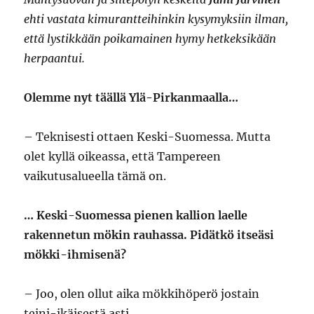
ehti vastata kimurantteihinkin kysymyksiin ilman,
että lystikkään poikamainen hymy hetkeksikään
herpaantui.
Olemme nyt täällä Ylä-Pirkanmaalla…
– Teknisesti ottaen Keski-Suomessa. Mutta
olet kyllä oikeassa, että Tampereen
vaikutusalueella tämä on.
… Keski-Suomessa pienen kallion laelle
rakennetun mökin rauhassa. Pidätkö itseäsi
mökki-ihmisenä?
– Joo, olen ollut aika mökkihöperö jostain
teini-ikäisestä asti.