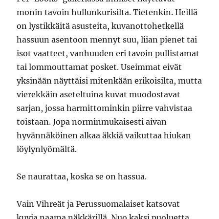
monin tavoin hullunkurisilta. Tietenkin. Heillä
on lystikkäitä asusteita, kuvanottohetkellä
hassuun asentoon mennyt suu, liian pienet tai
isot vaatteet, vanhuuden eri tavoin pullistamat
tai lommouttamat posket. Useimmat eivät
yksinään näyttäisi mitenkään erikoisilta, mutta
vierekkäin aseteltuina kuvat muodostavat
sarjan, jossa harmittominkin piirre vahvistaa
toistaan. Jopa norminmukaisesti aivan
hyvännäköinen alkaa äkkiä vaikuttaa hiukan
löylynlyömältä.
Se naurattaa, koska se on hassua.
Vain Vihreät ja Perussuomalaiset katsovat
kuvia naama näkkärillä. Nuo kaksi puoluetta