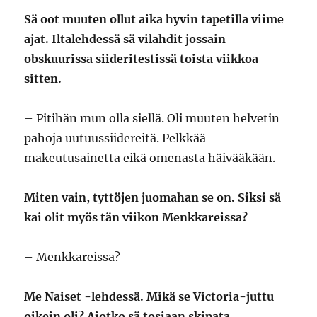
Sä oot muuten ollut aika hyvin tapetilla viime
ajat. Iltalehdessä sä vilahdit jossain
obskuurissa siideritestissä toista viikkoa
sitten.
– Pitihän mun olla siellä. Oli muuten helvetin
pahoja uutuussiidereitä. Pelkkää
makeutusainetta eikä omenasta häivääkään.
Miten vain, tyttöjen juomahan se on. Siksi sä
kai olit myös tän viikon Menkkareissa?
– Menkkareissa?
Me Naiset -lehdessä. Mikä se Victoria-juttu
oikein oli? Aiotko sä tosiaan skipata