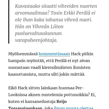
Kuvastaako sitaatti vihreiden nuorten
arvomaailmaa? Tosin Erkki Perälä ei
ole ihan kuka tahansa vihreä nuori.
Hän on Vihreän Liiton
puoluevaltuuskunnan
varapuheenjohtaja.
Myöhemmässä
kommentissaan
Hack pitkin
hampain myöntää, että Perälä ei nyt aivan
suorastaan vaadi kierosilmäisten ihmisten
kaasuttamista, mutta silti jokin mättää.
Eikö Hack sitten lainkaan huomaa Per-
Looksissa aknen runtelemia pottunokkia? Ei,
kuten ei kansanedustaja
Reijo
Tossavainenkaan
, joka
ilman muuta olettaa