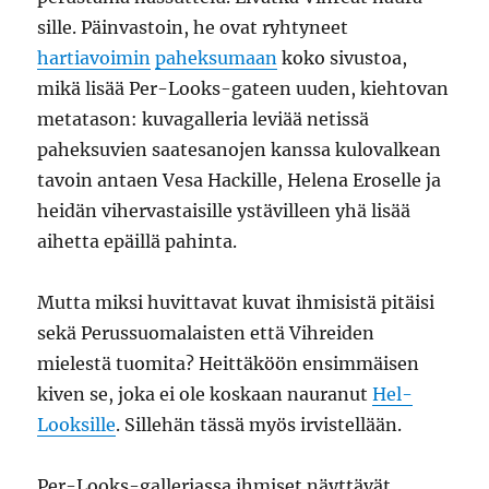
sille. Päinvastoin, he ovat ryhtyneet
hartiavoimin
paheksumaan
koko sivustoa,
mikä lisää Per-Looks-gateen uuden, kiehtovan
metatason: kuvagalleria leviää netissä
paheksuvien saatesanojen kanssa kulovalkean
tavoin antaen Vesa Hackille, Helena Eroselle ja
heidän vihervastaisille ystävilleen yhä lisää
aihetta epäillä pahinta.
Mutta miksi huvittavat kuvat ihmisistä pitäisi
sekä Perussuomalaisten että Vihreiden
mielestä tuomita? Heittäköön ensimmäisen
kiven se, joka ei ole koskaan nauranut
Hel-
Looksille
. Sillehän tässä myös irvistellään.
Per-Looks-galleriassa ihmiset näyttävät