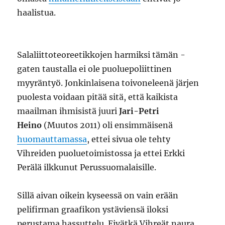
haalistua.
Salaliittoteoreetikkojen harmiksi tämän -
gaten taustalla ei ole puoluepoliittinen
myyräntyö. Jonkinlaisena toivoneleenä järjen
puolesta voidaan pitää sitä, että kaikista
maailman ihmisistä juuri
Jari-Petri
Heino
(Muutos 2011) oli ensimmäisenä
huomauttamassa
, ettei sivua ole tehty
Vihreiden puoluetoimistossa ja ettei Erkki
Perälä ilkkunut Perussuomalaisille.
Sillä aivan oikein kyseessä on vain erään
pelifirman graafikon ystäviensä iloksi
perustama hassuttelu. Eivätkä Vihreät naura