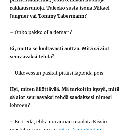
rakkausrunoja. Tuleeko susta isona Mikael
Jungner vai Tommy Tabermann?
– Onko pakko olla demari?
Ei, mutta se luultavasti auttaa. Mitä sä aiot
seuraavaksi tehdä?
– Ulkovessan paskat pitäisi lapioida pois.
Hyi, miten ällöttävää. Mä tarkoitin kysyä, mitä
sä aiot seuraavaksi tehdä saadaksesi nimesi
lehteen?
– En tiedä, ehkä mä annan maalata Kissin
maskit naamaani ja
soitan Aamulehden