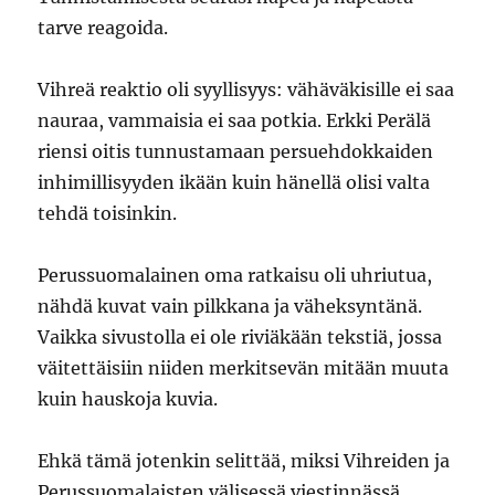
tarve reagoida.
Vihreä reaktio oli syyllisyys: vähäväkisille ei saa
nauraa, vammaisia ei saa potkia. Erkki Perälä
riensi oitis tunnustamaan persuehdokkaiden
inhimillisyyden ikään kuin hänellä olisi valta
tehdä toisinkin.
Perussuomalainen oma ratkaisu oli uhriutua,
nähdä kuvat vain pilkkana ja väheksyntänä.
Vaikka sivustolla ei ole riviäkään tekstiä, jossa
väitettäisiin niiden merkitsevän mitään muuta
kuin hauskoja kuvia.
Ehkä tämä jotenkin selittää, miksi Vihreiden ja
Perussuomalaisten välisessä viestinnässä