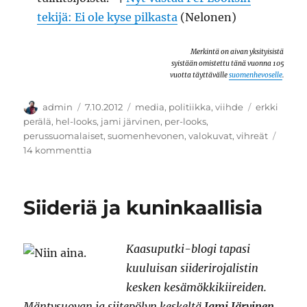
tekijä: Ei ole kyse pilkasta
(Nelonen)
Merkintä on aivan yksityisistä
syistään omistettu tänä vuonna 105
vuotta täyttävälle
suomenhevoselle
.
Kirjoittaja
Julkaistu
Kategoriat
Avainsanat
admin
7.10.2012
media
,
politiikka
,
viihde
erkki
perälä
,
hel-looks
,
jami järvinen
,
per-looks
,
perussuomalaiset
,
suomenhevonen
,
valokuvat
,
vihreät
artikkeliin
14 kommenttia
Gate-
Looks
Siideriä ja kuninkaallisia
Kaasuputki-blogi tapasi
kuuluisan siiderirojalistin
kesken kesämökkikiireiden.
Mäntysuovan ja siitepölyn keskeltä
Jami Järvinen