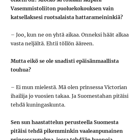
Vasemmistoliiton puoluekokouksen vain
katsellaksesi ruotsalaista hattarameininkiä?
– Joo, kun ne on yhtä aikaa. Onneksi häät alkaa
vasta neljältä. Ehtii töllön ääreen.
Mutta eikö se ole snadisti epäisänmaallista
touhua?
– Ei mun mielestä. Mä olen prinsessa Victorian
ihailija jo vuosien takaa. Ja Suomestahan pitäisi
tehdä kuningaskunta.
Sen sun haastattelun perusteella Suomesta
pitäisi tehdä pikemminkin vaaleanpunainen
prinsessaunelma, jossa tehdään huonoja