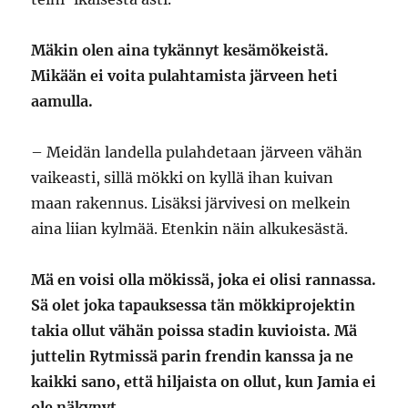
Mäkin olen aina tykännyt kesämökeistä.
Mikään ei voita pulahtamista järveen heti
aamulla.
– Meidän landella pulahdetaan järveen vähän
vaikeasti, sillä mökki on kyllä ihan kuivan
maan rakennus. Lisäksi järvivesi on melkein
aina liian kylmää. Etenkin näin alkukesästä.
Mä en voisi olla mökissä, joka ei olisi rannassa.
Sä olet joka tapauksessa tän mökkiprojektin
takia ollut vähän poissa stadin kuvioista. Mä
juttelin Rytmissä parin frendin kanssa ja ne
kaikki sano, että hiljaista on ollut, kun Jamia ei
ole näkynyt.