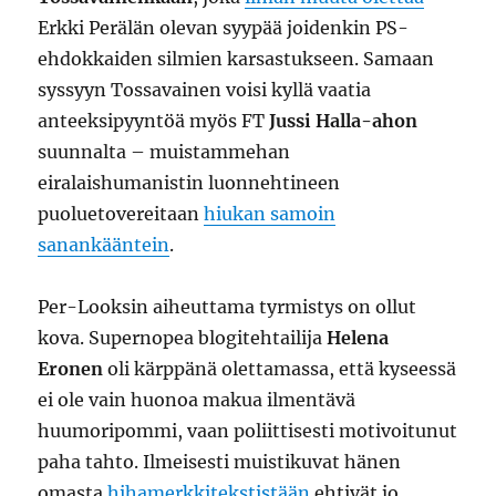
Erkki Perälän olevan syypää joidenkin PS-
ehdokkaiden silmien karsastukseen. Samaan
syssyyn Tossavainen voisi kyllä vaatia
anteeksipyyntöä myös FT
Jussi Halla-ahon
suunnalta – muistammehan
eiralaishumanistin luonnehtineen
puoluetovereitaan
hiukan samoin
sanankääntein
.
Per-Looksin aiheuttama tyrmistys on ollut
kova. Supernopea blogitehtailija
Helena
Eronen
oli kärppänä olettamassa, että kyseessä
ei ole vain huonoa makua ilmentävä
huumoripommi, vaan poliittisesti motivoitunut
paha tahto. Ilmeisesti muistikuvat hänen
omasta
hihamerkkitekstistään
ehtivät jo