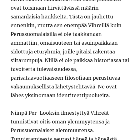
ovat toisinaan hirvittävässä määrin
samanlaisia hankkeita. Tästä on jauhettu
ennenkin, mutta sen enempää Vihreillä kuin
Perussuomalaisilla ei ole taakkanaan
ammattiin, omaisuuteen tai asuinpaikkaan
sidottuja eturyhmiä, joille pitäisi rakentaa
siltarumpuja. Niillä ei ole paikkaa historiassa tai
tavoitetta tulevaisuudessa,
parisataavuotiaaseen filosofiaan perustuvaa
vakaumuksellista lähetystehtävää. Ne ovat
lähes yksinomaan identiteettipuolueita.
Niinpä Per-Looksin ilmestyttyä Vihreät
tunnistivat oitis oman ylemmyytensä ja
Perussuomalaiset alemmuutensa.
Tunnistamisesta seurasi häpeä ja häpeästä