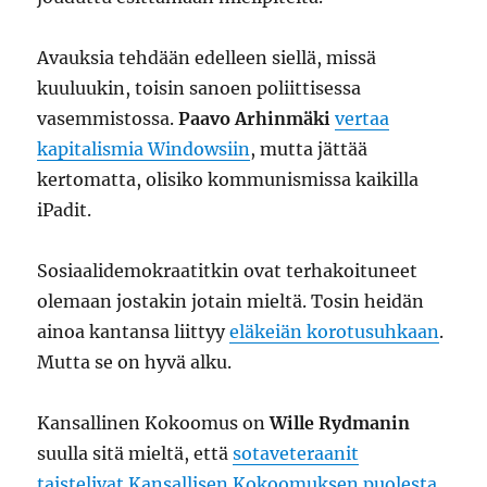
Avauksia tehdään edelleen siellä, missä
kuuluukin, toisin sanoen poliittisessa
vasemmistossa.
Paavo Arhinmäki
vertaa
kapitalismia Windowsiin
, mutta jättää
kertomatta, olisiko kommunismissa kaikilla
iPadit.
Sosiaalidemokraatitkin ovat terhakoituneet
olemaan jostakin jotain mieltä. Tosin heidän
ainoa kantansa liittyy
eläkeiän korotusuhkaan
.
Mutta se on hyvä alku.
Kansallinen Kokoomus on
Wille Rydmanin
suulla sitä mieltä, että
sotaveteraanit
taistelivat Kansallisen Kokoomuksen puolesta
.