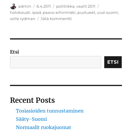
Kirjoittaja
Julkaistu
Kategoriat
Avainsanat
admin
6.4.2011
politiikka
,
vaalit 2011
holokausti
,
ipad
,
paavo arhinmäki
,
puolueet
,
uusi suomi
,
artikkeliin
wille rydman
Jätä kommentti
Kantoja
kaskessa
Etsi
ETSI
Recent Posts
Tosiasioiden tunnustaminen
Sääty-Suomi
Normaalit ruokajuomat