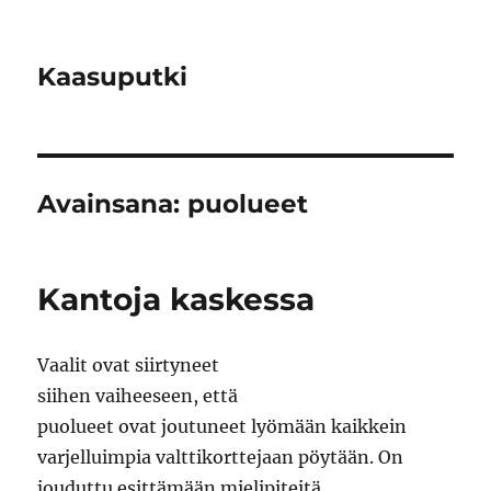
Kaasuputki
Avainsana:
puolueet
Kantoja kaskessa
Vaalit ovat siirtyneet
siihen vaiheeseen, että
puolueet ovat joutuneet lyömään kaikkein
varjelluimpia valttikorttejaan pöytään. On
jouduttu esittämään mielipiteitä.