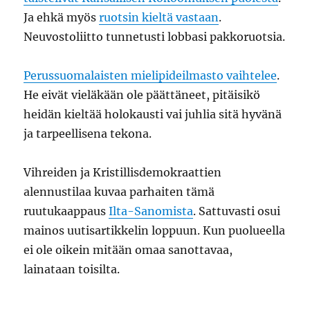
Ja ehkä myös
ruotsin kieltä vastaan
.
Neuvostoliitto tunnetusti lobbasi pakkoruotsia.
Perussuomalaisten mielipideilmasto vaihtelee
.
He eivät vieläkään ole päättäneet, pitäisikö
heidän kieltää holokausti vai juhlia sitä hyvänä
ja tarpeellisena tekona.
Vihreiden ja Kristillisdemokraattien
alennustilaa kuvaa parhaiten tämä
ruutukaappaus
Ilta-Sanomista
. Sattuvasti osui
mainos uutisartikkelin loppuun. Kun puolueella
ei ole oikein mitään omaa sanottavaa,
lainataan toisilta.