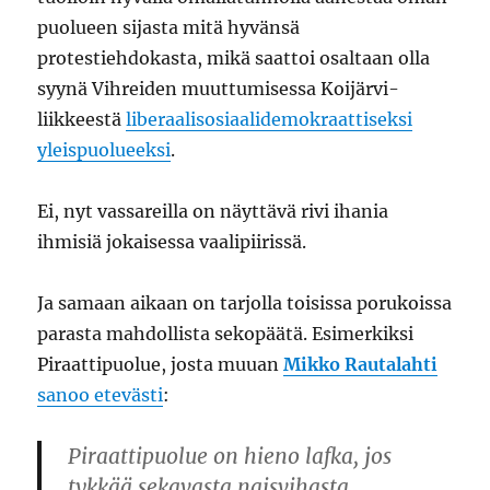
puolueen sijasta mitä hyvänsä
protestiehdokasta, mikä saattoi osaltaan olla
syynä Vihreiden muuttumisessa Koijärvi-
liikkeestä
liberaalisosiaalidemokraattiseksi
yleispuolueeksi
.
Ei, nyt vassareilla on näyttävä rivi ihania
ihmisiä jokaisessa vaalipiirissä.
Ja samaan aikaan on tarjolla toisissa porukoissa
parasta mahdollista sekopäätä. Esimerkiksi
Piraattipuolue, josta muuan
Mikko Rautalahti
sanoo etevästi
:
Piraattipuolue on hieno lafka, jos
tykkää sekavasta naisvihasta,