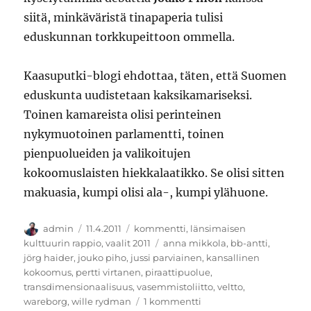
siitä, minkäväristä tinapaperia tulisi
eduskunnan torkkupeittoon ommella.
Kaasuputki-blogi ehdottaa, täten, että Suomen
eduskunta uudistetaan kaksikamariseksi.
Toinen kamareista olisi perinteinen
nykymuotoinen parlamentti, toinen
pienpuolueiden ja valikoitujen
kokoomuslaisten hiekkalaatikko. Se olisi sitten
makuasia, kumpi olisi ala-, kumpi ylähuone.
Kirjoittaja
Julkaistu
Kategoriat
admin
11.4.2011
kommentti
,
länsimaisen
Avainsanat
kulttuurin rappio
,
vaalit 2011
anna mikkola
,
bb-antti
,
jörg haider
,
jouko piho
,
jussi parviainen
,
kansallinen
kokoomus
,
pertti virtanen
,
piraattipuolue
,
transdimensionaalisuus
,
vasemmistoliitto
,
veltto
,
artikkeliin
wareborg
,
wille rydman
1 kommentti