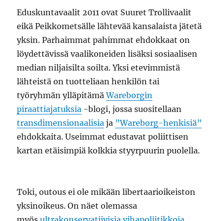
Eduskuntavaalit 2011 ovat Suuret Trollivaalit
eikä Peikkometsälle lähtevää kansalaista jätetä
yksin. Parhaimmat pahimmat ehdokkaat on
löydettävissä vaalikoneiden lisäksi sosiaalisen
median niljaisilta soilta. Yksi etevimmistä
lähteistä on tuotteliaan henkilön tai
työryhmän ylläpitämä
Wareborgin
piraattiajatuksia
-blogi, jossa suositellaan
transdimensionaalisia
ja
”Wareborg-henkisiä”
ehdokkaita. Useimmat edustavat poliittisen
kartan etäisimpiä kolkkia styyrpuurin puolella.
Toki, outous ei ole mikään libertaarioikeiston
yksinoikeus. On näet olemassa
myös
ultrakonservatiivisia vihapoliitikkoja
,