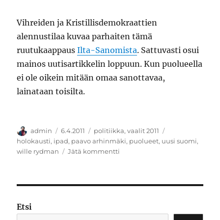
Vihreiden ja Kristillisdemokraattien
alennustilaa kuvaa parhaiten tämä
ruutukaappaus
Ilta-Sanomista
. Sattuvasti osui
mainos uutisartikkelin loppuun. Kun puolueella
ei ole oikein mitään omaa sanottavaa,
lainataan toisilta.
Kirjoittaja
Julkaistu
Kategoriat
Avainsanat
admin
6.4.2011
politiikka
,
vaalit 2011
holokausti
,
ipad
,
paavo arhinmäki
,
puolueet
,
uusi suomi
,
artikkeliin
wille rydman
Jätä kommentti
Kantoja
kaskessa
Etsi