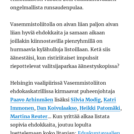
ongelmallista runsaudenpulaa.
Vasemmistoliitolla on aivan liian paljon aivan
liian hyviä ehdokkaita ja samaan aikaan
joillakin kiinnostavilla pienryhmillä on
hurmaavia kylähulluja listoillaan. Ketä siis
äänestäisi, kun ristiriitaiset impulssit
riepottelevat valitsijaparkaa äänestyskopissa?
Helsingin vaalipiirissä Vasemmistoliiton
ehdokaskatrillissa kirmaavat puheenjohtaja
Paavo Arhinmäen
lisäksi
Silvia Modig
,
Katri
Immonen
,
Dan Koivulaakso
,
Heikki Patomäki
,
Martina Reuter
… Kun yrittää alkaa listata
sopivia ehdokkaita, joutuu lopulta
luettelemaan koko litanian:
Eduskuntavaalien