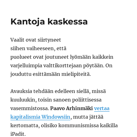
Mörrimöykyn
kolo
Kantoja kaskessa
Vaalit ovat siirtyneet
siihen vaiheeseen, että
puolueet ovat joutuneet lyömään kaikkein
varjelluimpia valttikorttejaan pöytään. On
jouduttu esittämään mielipiteitä.
Avauksia tehdään edelleen siellä, missä
kuuluukin, toisin sanoen poliittisessa
vasemmistossa.
Paavo Arhinmäki
vertaa
kapitalismia Windowsiin
, mutta jättää
kertomatta, olisiko kommunismissa kaikilla
iPadit.