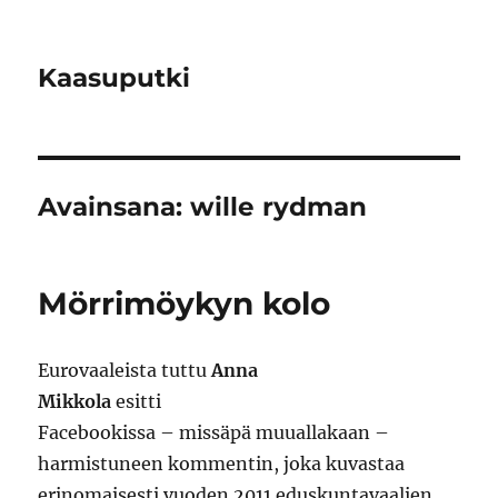
Kaasuputki
Avainsana:
wille rydman
Mörrimöykyn kolo
Eurovaaleista tuttu
Anna
Mikkola
esitti
Facebookissa – missäpä muuallakaan –
harmistuneen kommentin, joka kuvastaa
erinomaisesti vuoden 2011 eduskuntavaalien