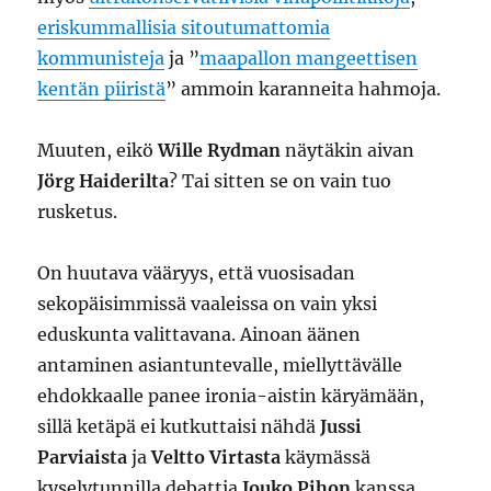
eriskummallisia sitoutumattomia
kommunisteja
ja ”
maapallon mangeettisen
kentän piiristä
” ammoin karanneita hahmoja.
Muuten, eikö
Wille Rydman
näytäkin aivan
Jörg Haiderilta
? Tai sitten se on vain tuo
rusketus.
On huutava vääryys, että vuosisadan
sekopäisimmissä vaaleissa on vain yksi
eduskunta valittavana. Ainoan äänen
antaminen asiantuntevalle, miellyttävälle
ehdokkaalle panee ironia-aistin käryämään,
sillä ketäpä ei kutkuttaisi nähdä
Jussi
Parviaista
ja
Veltto Virtasta
käymässä
kyselytunnilla debattia
Jouko Pihon
kanssa