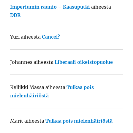
Imperiumin raunio – Kaasuputki
aiheesta
DDR
Yuri
aiheesta
Cancel?
Johannes
aiheesta
Liberaali oikeistopuolue
Kyllikki Massa
aiheesta
Tulkaa pois
mielenhäiriöstä
Marit
aiheesta
Tulkaa pois mielenhäiriöstä