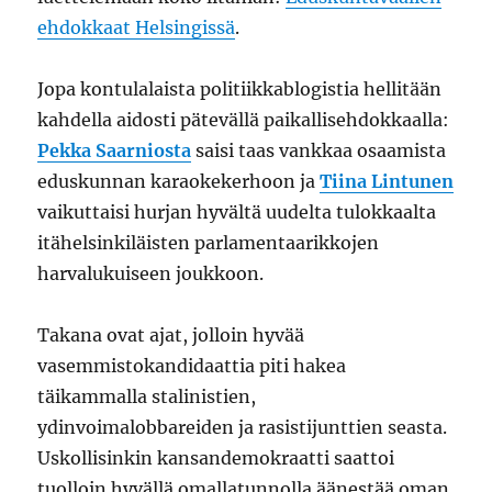
ehdokkaat Helsingissä
.
Jopa kontulalaista politiikkablogistia hellitään
kahdella aidosti pätevällä paikallisehdokkaalla:
Pekka Saarniosta
saisi taas vankkaa osaamista
eduskunnan karaokekerhoon ja
Tiina Lintunen
vaikuttaisi hurjan hyvältä uudelta tulokkaalta
itähelsinkiläisten parlamentaarikkojen
harvalukuiseen joukkoon.
Takana ovat ajat, jolloin hyvää
vasemmistokandidaattia piti hakea
täikammalla stalinistien,
ydinvoimalobbareiden ja rasistijunttien seasta.
Uskollisinkin kansandemokraatti saattoi
tuolloin hyvällä omallatunnolla äänestää oman