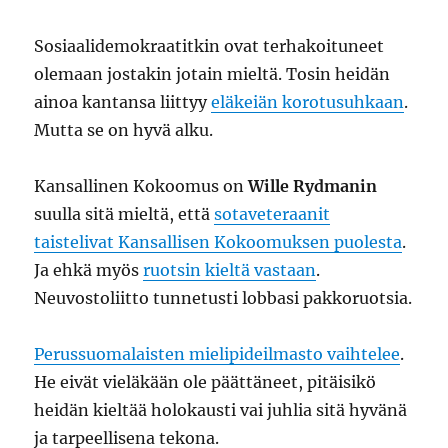
Sosiaalidemokraatitkin ovat terhakoituneet
olemaan jostakin jotain mieltä. Tosin heidän
ainoa kantansa liittyy
eläkeiän korotusuhkaan
.
Mutta se on hyvä alku.
Kansallinen Kokoomus on
Wille Rydmanin
suulla sitä mieltä, että
sotaveteraanit
taistelivat Kansallisen Kokoomuksen puolesta
.
Ja ehkä myös
ruotsin kieltä vastaan
.
Neuvostoliitto tunnetusti lobbasi pakkoruotsia.
Perussuomalaisten mielipideilmasto vaihtelee
.
He eivät vieläkään ole päättäneet, pitäisikö
heidän kieltää holokausti vai juhlia sitä hyvänä
ja tarpeellisena tekona.