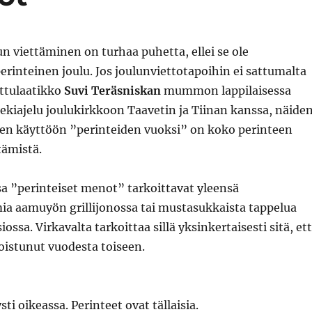
un viettäminen on turhaa puhetta, ellei se ole
 perinteinen joulu. Jos joulunviettotapoihin ei sattumalta
nttulaatikko
Suvi Teräsniskan
mummon lappilaisessa
 rekiajelu joulukirkkoon Taavetin ja Tiinan kanssa, näide
en käyttöön ”perinteiden vuoksi” on koko perinteen
tämistä.
ssa ”perinteiset menot” tarkoittavat yleensä
a aamuyön grillijonossa tai mustasukkaista tappelua
ssa. Virkavalta tarkoittaa sillä yksinkertaisesti sitä, et
oistunut vuodesta toiseen.
ysti oikeassa. Perinteet ovat tällaisia.