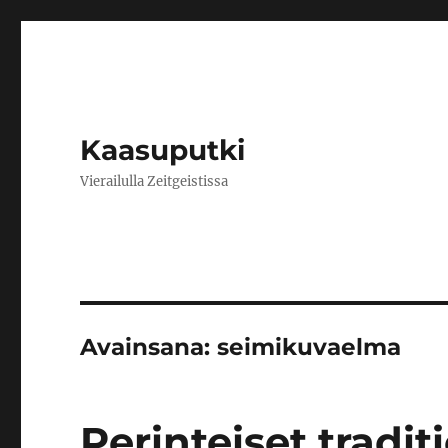
Kaasuputki
Vierailulla Zeitgeistissa
Avainsana:
seimikuvaelma
Perinteiset tradit