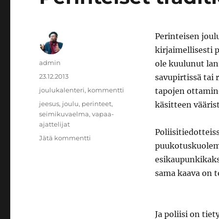
Perinteisen joul
kirjaimellisesti
Kirjoittaja
admin
ole kuulunut la
Julkaistu
23.12.2013
savupirtissä tai
Kategoriat
joulukalenteri
,
kommentti
tapojen ottamin
Avainsanat
jeesus
,
joulu
,
perinteet
,
käsitteen vääris
seimikuvaelma
,
vapaa-
ajattelijat
Poliisitiedottei
artikkeliin
Jätä kommentti
puukotuskuolemi
Perinteiset
traditiot
esikaupunkikaksio
sama kaava on t
Ja poliisi on tiet