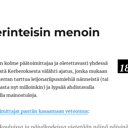
erinteisin menoin
n kolme päätoimittajaa ja oletettavasti yhdessä
1
stä Kerberoksesta välähti ajatus, jonka mukaan
 kerran tarttua leijonariipusmiehiä nänneistä (tai
sta nyt milloinkin) ja lypsää ahdistavalla
la mainostuloja.
toimittajat pantiin kasaamaan vetoomus
:
kouluissa ja päiväkodeissa vietetään näinä päivin