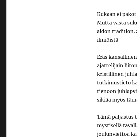
Kukaan ei pakota
Mutta vasta suku
aidon tradition.
ilmiöistä.
Eräs kansallinen
ajattelijain liit
kristillinen juh
tutkimustieto ka
tienoon juhlapyh
sikiää myös täm
Tämä paljastus t
mystisellä tavall
joulunviettoa k