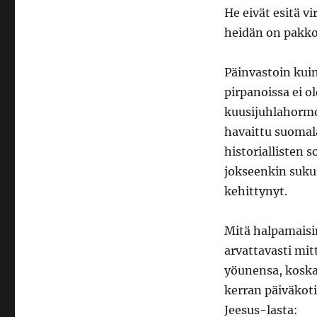
He eivät esitä vi
heidän on pakko
Päinvastoin kuin
pirpanoissa ei o
kuusijuhlahormo
havaittu suomal
historiallisten 
jokseenkin sukur
kehittynyt.
Mitä halpamais
arvattavasti mit
yöunensa, koska 
kerran päiväkoti,
Jeesus-lasta: