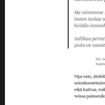
Me toivomme ko
lasten laulaa 
heidän isovan
Sallikaa perin
joulu on suvai
Ilta-S
huoles
Vips vain, yhdel
seimikuvaelmien 
eikä haittaa, v
veisaa paimenik