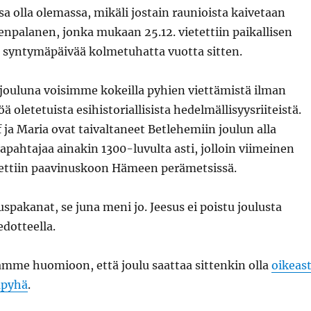
a olla olemassa, mikäli jostain raunioista kaivetaan
enpalanen, jonka mukaan 25.12. vietettiin paikallisen
syntymäpäivää kolmetuhatta vuotta sitten.
 jouluna voisimme kokeilla pyhien viettämistä ilman
 oletetuista esihistoriallisista hedelmällisyysriiteistä.
ja Maria ovat taivaltaneet Betlehemiin joulun alla
ahtajaa ainakin 1300-luvulta asti, jolloin viimeinen
ettiin paavinuskoon Hämeen perämetsissä.
uspakanat, se juna meni jo. Jeesus ei poistu joulusta
edotteella.
amme huomioon, että joulu saattaa sittenkin olla
oikeast
lapyhä
.