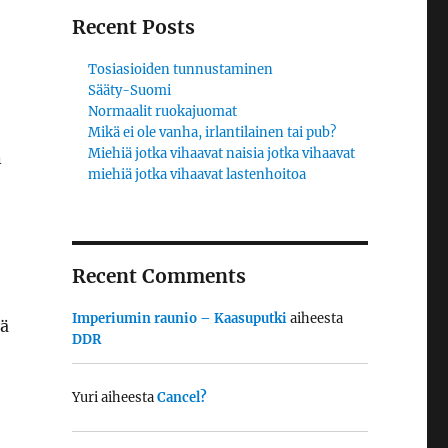
Recent Posts
Tosiasioiden tunnustaminen
Sääty-Suomi
Normaalit ruokajuomat
Mikä ei ole vanha, irlantilainen tai pub?
Miehiä jotka vihaavat naisia jotka vihaavat
n
miehiä jotka vihaavat lastenhoitoa
Recent Comments
Imperiumin raunio – Kaasuputki
aiheesta
tä
DDR
Yuri
aiheesta
Cancel?