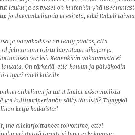
utut laulut ja esitykset on kuitenkin yhä useammast
tu: jouluevankeliumia ei esitetä, eikä Enkeli taiva
sa ja päiväkodissa on tehty päätös, että
a ohjelmanumeroista luovutaan aikojen ja
uttumisen vuoksi. Kenenkään vakaumusta ei
 loukata. On tärkeää, että koulun ja päiväkodin
äisi hyvä mieli kaikille.
ouluevankeliumi ja tutut laulut uskonnollista
 vai kulttuuriperinnön säilyttämistä? Täytyykö
linen ketju katkaista?
t, me allekirjoittaneet toivomme, ettei
jouluperinteistä tarvitsisi luopua kokonaan.