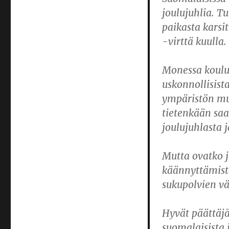
Joulukalenteri:
joulujuhlia. T
Perinteisin
paikasta karsit
menoin
-virttä kuulla.
Monessa koulus
uskonnollisist
ympäristön mu
tietenkään saa
joulujuhlasta j
Mutta ovatko j
käännyttämistä
sukupolvien vä
Hyvät päättäjä
suomalaisista 