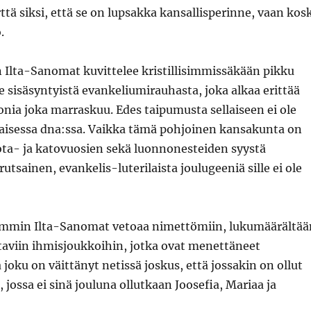
rttä siksi, että se on lupsakka kansallisperinne, vaan kos
.
 Ilta-Sanomat kuvittelee kristillisimmissäkään pikku
le sisäsyntyistä evankeliumirauhasta, joka alkaa erittää
nia joka marraskuu. Edes taipumusta sellaiseen ei ole
aisessa dna:ssa. Vaikka tämä pohjoinen kansakunta on
sota- ja katovuosien sekä luonnonesteiden syystä
utsainen, evankelis-luterilaista joulugeeniä sille ei ole
immin Ilta-Sanomat vetoaa nimettömiin, lukumäärältää
taviin ihmisjoukkoihin, jotka ovat menettäneet
joku on väittänyt netissä joskus, että jossakin on ollut
 jossa ei sinä jouluna ollutkaan Joosefia, Mariaa ja