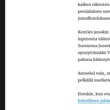
kaiken oikeutens
persialainen sav
jumalkuninkaan 
Kenties jonakin
loputonta vääntöä
Suomessa Joosef 
synnyttämään Vap
pakana käännyt
Anteeksi vain, u
pelkällä mediati
Etenkin, kun ot
kristillinen juh