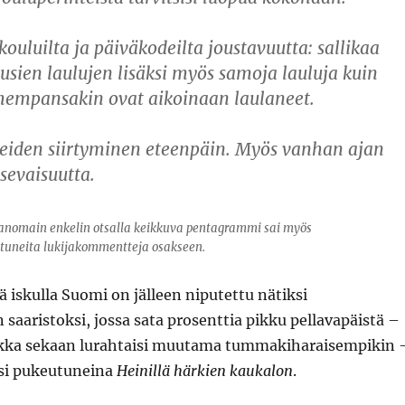
uluilta ja päiväkodeilta joustavuutta: sallikaa
uusien laulujen lisäksi myös samoja lauluja kuin
hempansakin ovat aikoinaan laulaneet.
teiden siirtyminen eteenpäin. Myös vanhan ajan
tsevaisuutta.
anomain enkelin otsalla keikkuva pentagrammi sai myös
tuneita lukijakommentteja osakseen.
lä iskulla Suomi on jälleen niputettu nätiksi
saaristoksi, jossa sata prosenttia pikku pellavapäistä –
aikka sekaan lurahtaisi muutama tummakiharaisempikin 
si pukeutuneina
Heinillä härkien kaukalon
.