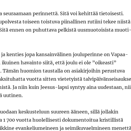
 seuraamaan perinnettä. Sitä voi kehittää tietoisesti.
polvesta toiseen toistuva piinallinen rutiini tekee niistä
 Sitä ennen on puhuttava pelkistä uusmuotoisista muoti
 ja kenties jopa kansainvälinen jouluperinne on Vapaa-
on ikuinen havainto siitä, että joulu ei ole ”oikeasti”
la. Tämän huomion taustalla on asiakirjoihin perustuva
ksituhatta vuotta sitten vietetyistä talvipäivänseisauks
istä. Ja niin kuin Jeesus-lapsi syntyy aina uudestaan, ni
ä uutinen.
uodaan keskusteluun suureen ääneen, sillä jollakin
a 1 700 vuotta huolellisesti dokumentoitua kristillistä
aikkine evankeliumeineen ja seimikuvaelmineen menett