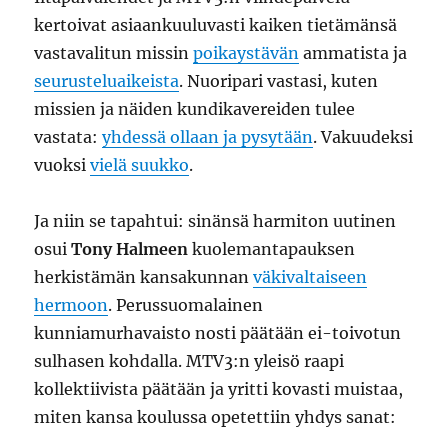
kertoivat asiaankuuluvasti kaiken tietämänsä
vastavalitun missin
poikaystävän
ammatista ja
seurusteluaikeista
. Nuoripari vastasi, kuten
missien ja näiden kundikavereiden tulee
vastata:
yhdessä ollaan ja pysytään
. Vakuudeksi
vuoksi
vielä suukko
.
Ja niin se tapahtui: sinänsä harmiton uutinen
osui
Tony Halmeen
kuolemantapauksen
herkistämän kansakunnan
väkivaltaiseen
hermoon
. Perussuomalainen
kunniamurhavaisto nosti päätään ei-toivotun
sulhasen kohdalla. MTV3:n yleisö raapi
kollektiivista päätään ja yritti kovasti muistaa,
miten kansa koulussa opetettiin yhdys sanat: