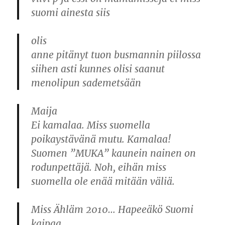
suomi ainesta siis
olis
anne pitänyt tuon busmannin piilossa
siihen asti kunnes olisi saanut
menolipun sademetsään
Maija
Ei kamalaa. Miss suomella
poikaystävänä mutu. Kamalaa!
Suomen ”MUKA” kaunein nainen on
rodunpettäjä. Noh, eihän miss
suomella ole enää mitään väliä.
Miss Ähläm 2010… Hapeeäkö Suomi
kaipaa