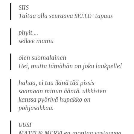
SIIS
Taitaa olla seuraava SELLO-tapaus
phyit….
selkee mamu
olen suomalainen
Hei, mutta tämähän on joku laukpelle!
hahaa, ei tuu ikinä tää pissis
saamaan minun ääntä. ulkkisten
kanssa pyörivä hupakko on
pohjasakkaa.
UUSI
MATTI & MERVI en montaa vastaavaa