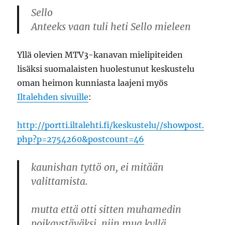
Sello
Anteeks vaan tuli heti Sello mieleen
Yllä olevien MTV3-kanavan mielipiteiden
lisäksi suomalaisten huolestunut keskustelu
oman heimon kunniasta laajeni myös
Iltalehden sivuille
:
http://portti.iltalehti.fi/keskustelu//showpost.
php?p=2754260&postcount=46
kaunishan tyttö on, ei mitään
valittamista.
mutta että otti sitten muhamedin
poikaystäväksi, niin mua kyllä