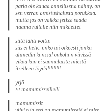
paria ole kauaa onnellisena nähny. on
sen verran omistushalusta porukkaa.
mutta jos on vaikka fetissi saada
naama rullalle niin mikäettei.
siitä lähti voitto
siis ei helv…onko toi oikeesti jonku
ahmedin kanssa! onkohan viivissä
vikaa kun ei suomalaista miestä
itselleen löydä!!!!!!!!!
yrjö
EI mamumisseille!!!
mamumissit
viivi p ja essi on mamumissejä ei miss