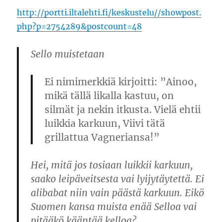
http://portti.iltalehti.fi/keskustelu//showpost.
php?p=2754289&postcount=48
Sello muistetaan
Ei nimimerkkiä kirjoitti: ”Ainoo,
mikä tällä likalla kastuu, on
silmät ja nekin itkusta. Vielä ehtii
luikkia karkuun, Viivi tätä
grillattua Vagneriansa!”
Hei, mitä jos tosiaan luikkii karkuun,
saako leipäveitsesta vai lyijytäytettä. Ei
alibabat niin vain päästä karkuun. Eikö
Suomen kansa muista enää Selloa vai
pitääkö kääntää kelloa?