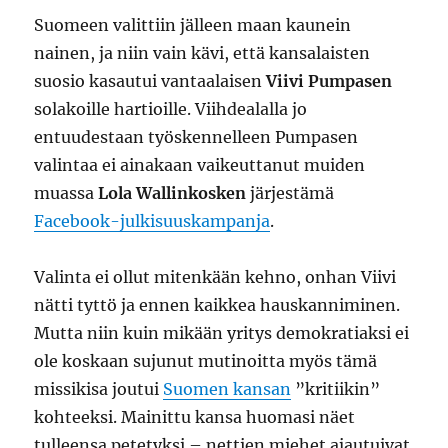
Suomeen valittiin jälleen maan kaunein
nainen, ja niin vain kävi, että kansalaisten
suosio kasautui vantaalaisen
Viivi Pumpasen
solakoille hartioille. Viihdealalla jo
entuudestaan työskennelleen Pumpasen
valintaa ei ainakaan vaikeuttanut muiden
muassa
Lola Wallinkosken
järjestämä
Facebook-julkisuuskampanja
.
Valinta ei ollut mitenkään kehno, onhan Viivi
nätti tyttö ja ennen kaikkea hauskanniminen.
Mutta niin kuin mikään yritys demokratiaksi ei
ole koskaan sujunut mutinoitta myös tämä
missikisa joutui
Suomen kansan
”kritiikin”
kohteeksi. Mainittu kansa huomasi näet
tulleensa petetyksi – nettien miehet ajautuivat