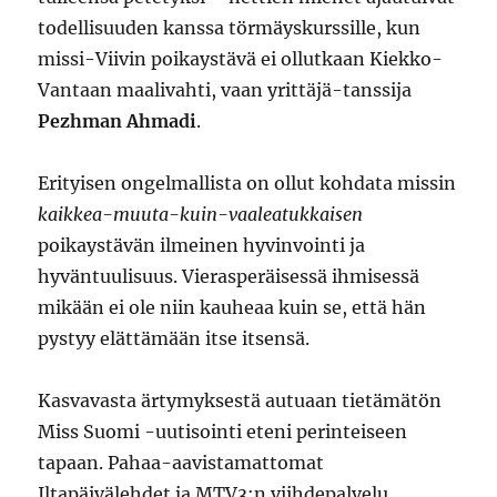
todellisuuden kanssa törmäyskurssille, kun
missi-Viivin poikaystävä ei ollutkaan Kiekko-
Vantaan maalivahti, vaan yrittäjä-tanssija
Pezhman Ahmadi
.
Erityisen ongelmallista on ollut kohdata missin
kaikkea-muuta-kuin-vaaleatukkaisen
poikaystävän ilmeinen hyvinvointi ja
hyväntuulisuus. Vierasperäisessä ihmisessä
mikään ei ole niin kauheaa kuin se, että hän
pystyy elättämään itse itsensä.
Kasvavasta ärtymyksestä autuaan tietämätön
Miss Suomi -uutisointi eteni perinteiseen
tapaan. Pahaa-aavistamattomat
Iltapäivälehdet ja MTV3:n viihdepalvelu