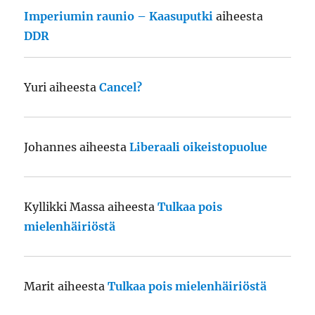
Imperiumin raunio – Kaasuputki
aiheesta
DDR
Yuri
aiheesta
Cancel?
Johannes
aiheesta
Liberaali oikeistopuolue
Kyllikki Massa
aiheesta
Tulkaa pois
mielenhäiriöstä
Marit
aiheesta
Tulkaa pois mielenhäiriöstä