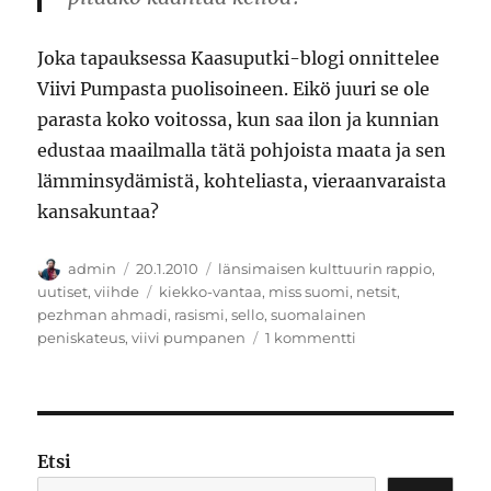
Joka tapauksessa Kaasuputki-blogi onnittelee
Viivi Pumpasta puolisoineen. Eikö juuri se ole
parasta koko voitossa, kun saa ilon ja kunnian
edustaa maailmalla tätä pohjoista maata ja sen
lämminsydämistä, kohteliasta, vieraanvaraista
kansakuntaa?
Kirjoittaja
Julkaistu
Kategoriat
admin
20.1.2010
länsimaisen kulttuurin rappio
,
Avainsanat
uutiset
,
viihde
kiekko-vantaa
,
miss suomi
,
netsit
,
pezhman ahmadi
,
rasismi
,
sello
,
suomalainen
artikkeliin
peniskateus
,
viivi pumpanen
1 kommentti
Viivin
mies
Etsi