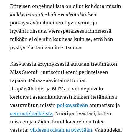
Erityisen ongelmallista on ollut kohdata missin
kaikkea-muuta-kuin-vaaleatukkaisen
poikaystävän ilmeinen hyvinvointi ja
hyväntuulisuus. Vierasperäisessä ihmisessä
mikään ei ole niin kauheaa kuin se, että hän
pystyy elättämään itse itsensä.
Kasvavasta ärtymyksestä autuaan tietämätön
Miss Suomi -uutisointi eteni perinteiseen
tapaan. Pahaa-aavistamattomat
Iltapäivälehdet ja MTV3:n viihdepalvelu
kertoivat asiaankuuluvasti kaiken tietämänsä
vastavalitun missin
poikaystävän
ammatista ja
seurusteluaikeista
. Nuoripari vastasi, kuten
missien ja näiden kundikavereiden tulee
vastata:
yhdessä ollaan ja pysytään
. Vakuudeksi