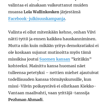
valintaa ei ainakaan vaikeuttanut muiden
muassa
Lola Wallinkosken
järjestämä
Facebook-julkisuuskampanja
.
Valinta ei ollut mitenkään kehno, onhan Viivi
nätti tyttö ja ennen kaikkea hauskanniminen.
Mutta niin kuin mikään yritys demokratiaksi ei
ole koskaan sujunut mutinoitta myös tämä
missikisa joutui
Suomen kansan
”kritiikin”
kohteeksi. Mainittu kansa huomasi näet
tulleensa petetyksi – nettien miehet ajautuivat
todellisuuden kanssa törmäyskurssille, kun
missi-Viivin poikaystävä ei ollutkaan Kiekko-
Vantaan maalivahti, vaan yrittäjä-tanssija
Pezhman Ahmadi
.