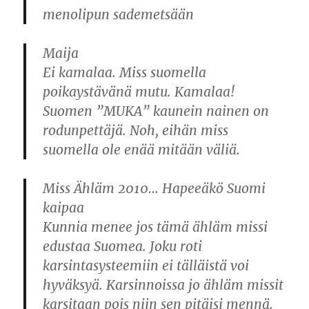
menolipun sademetsään
Maija
Ei kamalaa. Miss suomella
poikaystävänä mutu. Kamalaa!
Suomen ”MUKA” kaunein nainen on
rodunpettäjä. Noh, eihän miss
suomella ole enää mitään väliä.
Miss Ähläm 2010… Hapeeäkö Suomi
kaipaa
Kunnia menee jos tämä ähläm missi
edustaa Suomea. Joku roti
karsintasysteemiin ei tälläistä voi
hyväksyä. Karsinnoissa jo ähläm missit
karsitaan pois niin sen pitäisi mennä.