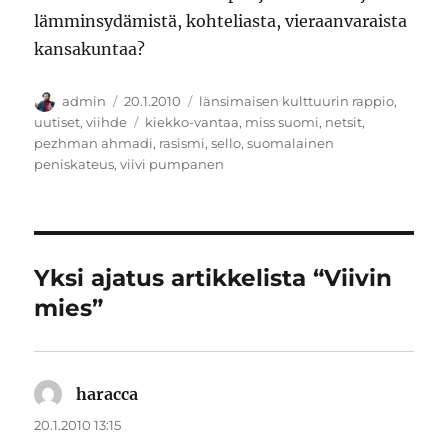
lämminsydämistä, kohteliasta, vieraanvaraista
kansakuntaa?
Kirjoittaja
Julkaistu
Kategoriat
admin
20.1.2010
länsimaisen kulttuurin rappio
,
Avainsanat
uutiset
,
viihde
kiekko-vantaa
,
miss suomi
,
netsit
,
pezhman ahmadi
,
rasismi
,
sello
,
suomalainen
peniskateus
,
viivi pumpanen
Yksi ajatus artikkelista “Viivin
mies”
haracca
sanoo:
20.1.2010 13:15