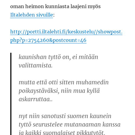
oman heimon kunniasta laajeni myös
Iltalehden sivuille
:
http://portti.iltalehti.fi/keskustelu//showpost.
php?p=2754260&postcount=46
kaunishan tyttö on, ei mitään
valittamista.
mutta että otti sitten muhamedin
poikaystäväksi, niin mua kyllä
askarruttaa..
nyt niin sanotusti suomen kaunein
tyttö seurustelee mutanaaman kanssa
ja kaikki suomalaiset pikkutytöt,