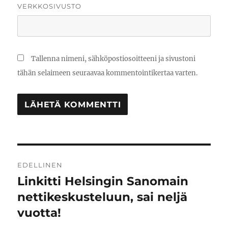
VERKKOSIVUSTO
Tallenna nimeni, sähköpostiosoitteeni ja sivustoni
tähän selaimeen seuraavaa kommentointikertaa varten.
Artikkelien
EDELLINEN
selaus
Linkitti Helsingin Sanomain
Edellinen
artikkeli:
nettikeskusteluun, sai neljä
vuotta!