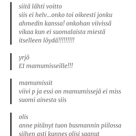
siitä lähti voitto
siis ei helv…onko toi oikeesti jonku
ahmedin kanssa! onkohan viivissä
vikaa kun ei suomalaista miestä
itselleen löydä!!!!!!!!!
yrjö
EI mamumisseille!!!
mamumissit
viivi p ja essi on mamumissejä ei miss
suomi ainesta siis
olis
anne pitänyt tuon busmannin piilossa
siihen asti kunnes olisi saanut