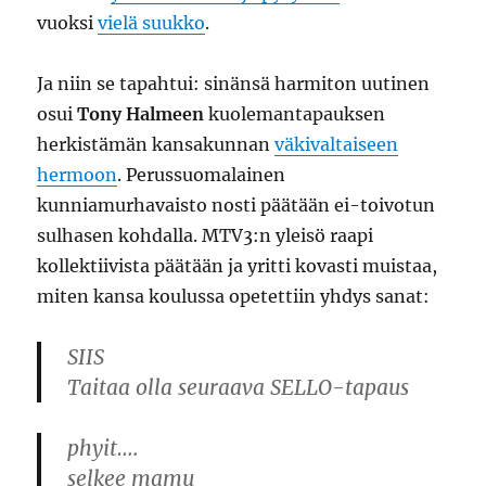
vuoksi
vielä suukko
.
Ja niin se tapahtui: sinänsä harmiton uutinen
osui
Tony Halmeen
kuolemantapauksen
herkistämän kansakunnan
väkivaltaiseen
hermoon
. Perussuomalainen
kunniamurhavaisto nosti päätään ei-toivotun
sulhasen kohdalla. MTV3:n yleisö raapi
kollektiivista päätään ja yritti kovasti muistaa,
miten kansa koulussa opetettiin yhdys sanat:
SIIS
Taitaa olla seuraava SELLO-tapaus
phyit….
selkee mamu