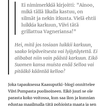
Ei nimimerkkiä kirjoitti: ”Ainoo,
mikä tällä likalla kastuu, on
silmät ja nekin itkusta. Vielä ehtii
luikkia karkuun, Viivi tätä
grillattua Vagneriansa!”
Hei, mitä jos tosiaan luikkii karkuun,
saako leipäveitsesta vai lyijytäytettä. Ei
alibabat niin vain päästä karkuun. Eikö
Suomen kansa muista enää Selloa vai
pitääkö kääntää kelloa?
Joka tapauksessa Kaasuputki-blogi onnittelee
Viivi Pumpasta puolisoineen. Eikö juuri se ole
parasta koko voitossa, kun saa ilon ja kunnian
edustaa maailmalla tätä pohjoista maata ja sen