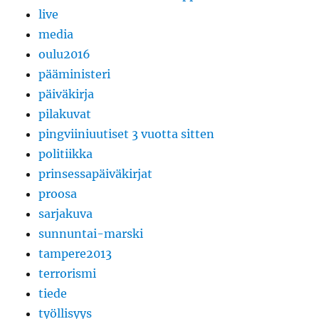
live
media
oulu2016
pääministeri
päiväkirja
pilakuvat
pingviiniuutiset 3 vuotta sitten
politiikka
prinsessapäiväkirjat
proosa
sarjakuva
sunnuntai-marski
tampere2013
terrorismi
tiede
työllisyys