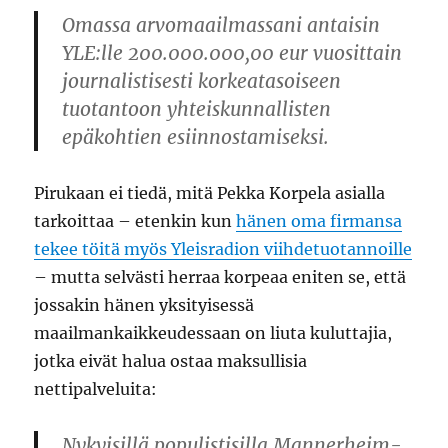
Omassa arvomaailmassani antaisin
YLE:lle 200.000.000,00 eur vuosittain
journalistisesti korkeatasoiseen
tuotantoon yhteiskunnallisten
epäkohtien esiinnostamiseksi.
Pirukaan ei tiedä, mitä Pekka Korpela asialla
tarkoittaa – etenkin kun
hänen oma firmansa
tekee töitä myös Yleisradion viihdetuotannoille
– mutta selvästi herraa korpeaa eniten se, että
jossakin hänen yksityisessä
maailmankaikkeudessaan on liuta kuluttajia,
jotka eivät halua ostaa maksullisia
nettipalveluita:
Nykyisillä populistisilla Mannerheim-