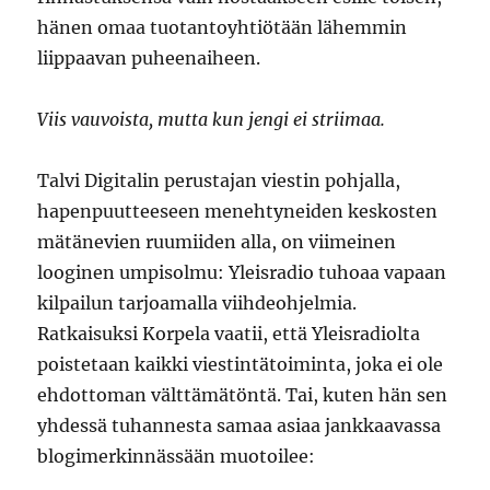
hänen omaa tuotantoyhtiötään lähemmin
liippaavan puheenaiheen.
Viis vauvoista, mutta kun jengi ei striimaa.
Talvi Digitalin perustajan viestin pohjalla,
hapenpuutteeseen menehtyneiden keskosten
mätänevien ruumiiden alla, on viimeinen
looginen umpisolmu: Yleisradio tuhoaa vapaan
kilpailun tarjoamalla viihdeohjelmia.
Ratkaisuksi Korpela vaatii, että Yleisradiolta
poistetaan kaikki viestintätoiminta, joka ei ole
ehdottoman välttämätöntä. Tai, kuten hän sen
yhdessä tuhannesta samaa asiaa jankkaavassa
blogimerkinnässään muotoilee: