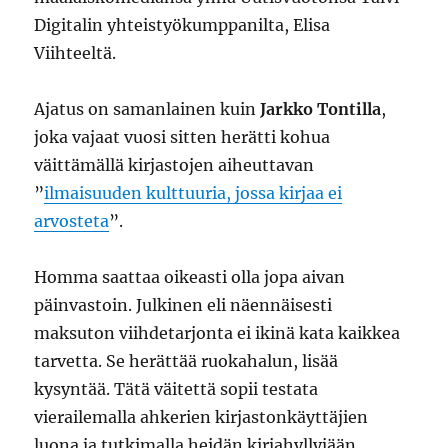
Digitalin yhteistyökumppanilta, Elisa
Viihteeltä.
Ajatus on samanlainen kuin
Jarkko Tontilla
,
joka vajaat vuosi sitten herätti kohua
väittämällä kirjastojen aiheuttavan
”
ilmaisuuden kulttuuria, jossa kirjaa ei
arvosteta
”.
Homma saattaa oikeasti olla jopa aivan
päinvastoin. Julkinen eli näennäisesti
maksuton viihdetarjonta ei ikinä kata kaikkea
tarvetta. Se herättää ruokahalun, lisää
kysyntää. Tätä väitettä sopii testata
vierailemalla ahkerien kirjastonkäyttäjien
luona ja tutkimalla heidän kirjahyllyjään.