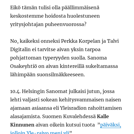
Eikö tämän tulisi olla päällimmäisenä
keskostemme hoidosta huolestuneen
yritysjohtajan puheenvuorossa?
No, kaikeksi onneksi Perkka Korpelan ja Talvi
Digitalin ei tarvitse aivan yksin tarpoa
pohjattoman typeryyden suolla. Sanoma
Osakeyhtiö on aivan kintereillä sukeltamassa
lähimpään suonsilmäkkeeseen.
10.4. Helsingin Sanomat julkaisi jutun, jossa
lehti valjasti sokean kehitysvammaisen naisen
ajamaan asiaansa eli Yleisradion rahoittamisen
alasajamista. Suomen Kuvalehdessä
Kalle
Kinnunen
aivan oikein kutsui tuota ”
päiväksi,
jolloin Yle-raivo meni yli
”.