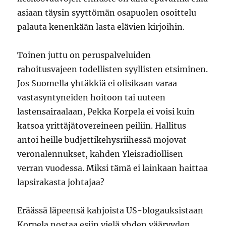
asiaan täysin syyttömän osapuolen osoittelu
palauta kenenkään lasta elävien kirjoihin.
Toinen juttu on peruspalveluiden
rahoitusvajeen todellisten syyllisten etsiminen.
Jos Suomella yhtäkkiä ei olisikaan varaa
vastasyntyneiden hoitoon tai uuteen
lastensairaalaan, Pekka Korpela ei voisi kuin
katsoa yrittäjätovereineen peiliin. Hallitus
antoi heille budjettikehysriihessä mojovat
veronalennukset, kahden Yleisradiollisen
verran vuodessa. Miksi tämä ei lainkaan haittaa
lapsirakasta johtajaa?
Eräässä läpeensä kahjoista US-blogauksistaan
Korpela nostaa esiin vielä yhden vääryyden.