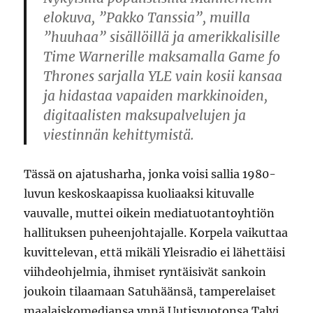
elokuva, ”Pakko Tanssia”, muilla
”huuhaa” sisällöillä ja amerikkalisille
Time Warnerille maksamalla Game fo
Thrones sarjalla YLE vain kosii kansaa
ja hidastaa vapaiden markkinoiden,
digitaalisten maksupalvelujen ja
viestinnän kehittymistä.
Tässä on ajatusharha, jonka voisi sallia 1980-
luvun keskoskaapissa kuoliaaksi kituvalle
vauvalle, muttei oikein mediatuotantoyhtiön
hallituksen puheenjohtajalle. Korpela vaikuttaa
kuvittelevan, että mikäli Yleisradio ei lähettäisi
viihdeohjelmia, ihmiset ryntäisivät sankoin
joukoin tilaamaan Satuhäänsä, tamperelaiset
maalaiskomediansa ynnä Uutisvuotonsa Talvi