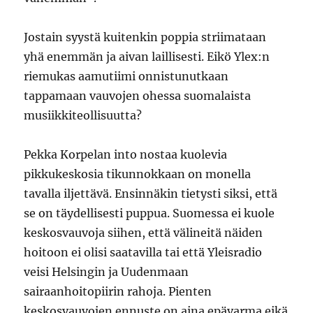
Jostain syystä kuitenkin poppia striimataan
yhä enemmän ja aivan laillisesti. Eikö Ylex:n
riemukas aamutiimi onnistunutkaan
tappamaan vauvojen ohessa suomalaista
musiikkiteollisuutta?
Pekka Korpelan into nostaa kuolevia
pikkukeskosia tikunnokkaan on monella
tavalla iljettävä. Ensinnäkin tietysti siksi, että
se on täydellisesti puppua. Suomessa ei kuole
keskosvauvoja siihen, että välineitä näiden
hoitoon ei olisi saatavilla tai että Yleisradio
veisi Helsingin ja Uudenmaan
sairaanhoitopiirin rahoja. Pienten
keskosvauvojen ennuste on aina epävarma eikä