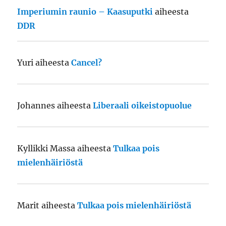
Imperiumin raunio – Kaasuputki
aiheesta
DDR
Yuri
aiheesta
Cancel?
Johannes
aiheesta
Liberaali oikeistopuolue
Kyllikki Massa
aiheesta
Tulkaa pois
mielenhäiriöstä
Marit
aiheesta
Tulkaa pois mielenhäiriöstä