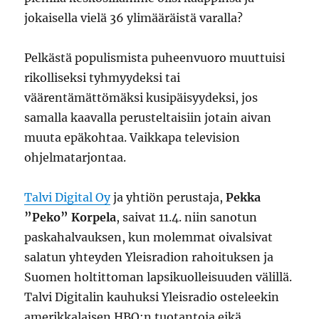
jokaisella vielä 36 ylimääräistä varalla?
Pelkästä populismista puheenvuoro muuttuisi
rikolliseksi tyhmyydeksi tai
väärentämättömäksi kusipäisyydeksi, jos
samalla kaavalla perusteltaisiin jotain aivan
muuta epäkohtaa. Vaikkapa television
ohjelmatarjontaa.
Talvi Digital Oy
ja yhtiön perustaja,
Pekka
”Peko” Korpela
, saivat 11.4. niin sanotun
paskahalvauksen, kun molemmat oivalsivat
salatun yhteyden Yleisradion rahoituksen ja
Suomen holtittoman lapsikuolleisuuden välillä.
Talvi Digitalin kauhuksi Yleisradio osteleekin
amerikkalaisen HBO:n tuotantoja eikä