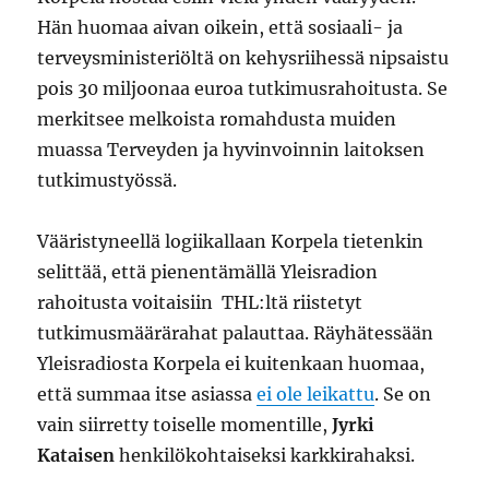
Hän huomaa aivan oikein, että sosiaali- ja
terveysministeriöltä on kehysriihessä nipsaistu
pois 30 miljoonaa euroa tutkimusrahoitusta. Se
merkitsee melkoista romahdusta muiden
muassa Terveyden ja hyvinvoinnin laitoksen
tutkimustyössä.
Vääristyneellä logiikallaan Korpela tietenkin
selittää, että pienentämällä Yleisradion
rahoitusta voitaisiin THL:ltä riistetyt
tutkimusmäärärahat palauttaa. Räyhätessään
Yleisradiosta Korpela ei kuitenkaan huomaa,
että summaa itse asiassa
ei ole leikattu
. Se on
vain siirretty toiselle momentille,
Jyrki
Kataisen
henkilökohtaiseksi karkkirahaksi.