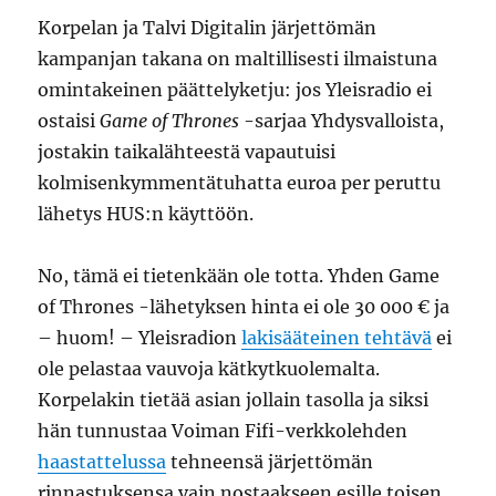
Korpelan ja Talvi Digitalin järjettömän
kampanjan takana on maltillisesti ilmaistuna
omintakeinen päättelyketju: jos Yleisradio ei
ostaisi
Game of Thrones
-sarjaa Yhdysvalloista,
jostakin taikalähteestä vapautuisi
kolmisenkymmentätuhatta euroa per peruttu
lähetys HUS:n käyttöön.
No, tämä ei tietenkään ole totta. Yhden Game
of Thrones -lähetyksen hinta ei ole 30 000 € ja
– huom! – Yleisradion
lakisääteinen tehtävä
ei
ole pelastaa vauvoja kätkytkuolemalta.
Korpelakin tietää asian jollain tasolla ja siksi
hän tunnustaa Voiman Fifi-verkkolehden
haastattelussa
tehneensä järjettömän
rinnastuksensa vain nostaakseen esille toisen,