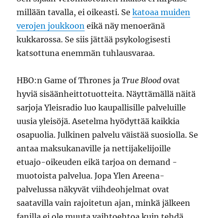
millään tavalla, ei oikeasti. Se
katoaa muiden
verojen joukkoon
eikä näy menoeränä
kukkarossa. Se siis jättää psykologisesti
katsottuna enemmän tuhlausvaraa.
HBO:n Game of Thrones ja
True Blood
ovat
hyviä sisäänheittotuotteita. Näyttämällä näitä
sarjoja Yleisradio luo kaupallisille palveluille
uusia yleisöjä. Asetelma hyödyttää kaikkia
osapuolia. Julkinen palvelu väistää suosiolla. Se
antaa maksukanaville ja nettijakelijoille
etuajo-oikeuden eikä tarjoa on demand -
muotoista palvelua. Jopa Ylen Areena-
palvelussa näkyvät viihdeohjelmat ovat
saatavilla vain rajoitetun ajan, minkä jälkeen
fanilla ei ole muuta vaihtoehtoa kuin tehdä