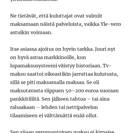
Ne tietävät, että kuluttajat ovat valmiit
maksamaan näistä palveluista, vaikka Yle-vero
astuikin voimaan.
Itse asiassa ajoitus on hyvin tarkka. Juuri nyt
on hyvä astua markkinoille, kun
lupamaksusysteemi väistyy historiaan. Tv-
maksu saattoi oikeastikin jarruttaa kulutusta,
sillä se piti maksamalla maksaa. Se oli
maksutavasta riippuen 50–200 euroa suoraan
pankkitililtä. Sen jälkeen tahtoa – tai aina
rahaakaan – lehden tai nettipalvelun
tilaamiseen ei välttämättä enää ollut.
Sen sijaan veromuotoinen maksu ei kirpaise