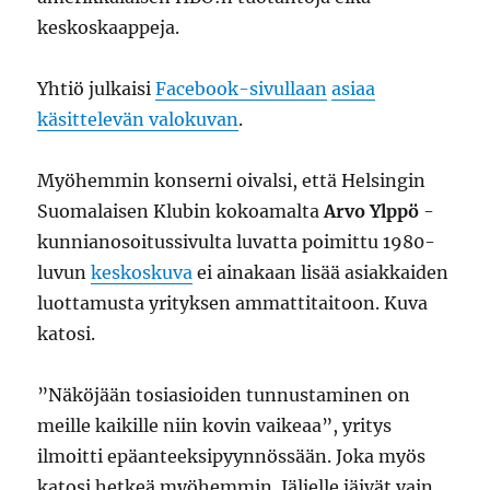
keskoskaappeja.
Yhtiö julkaisi
Facebook-sivullaan
asiaa
käsittelevän valokuvan
.
Myöhemmin konserni oivalsi, että Helsingin
Suomalaisen Klubin kokoamalta
Arvo Ylppö
-
kunnianosoitussivulta luvatta poimittu 1980-
luvun
keskoskuva
ei ainakaan lisää asiakkaiden
luottamusta yrityksen ammattitaitoon. Kuva
katosi.
”Näköjään tosiasioiden tunnustaminen on
meille kaikille niin kovin vaikeaa”, yritys
ilmoitti epäanteeksipyynnössään. Joka myös
katosi hetkeä myöhemmin. Jäljelle jäivät vain