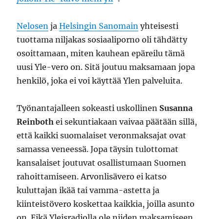
Nelosen
ja
Helsingin Sanomain
yhteisesti
tuottama niljakas sosiaaliporno oli tähdätty
osoittamaan, miten kauhean epäreilu tämä
uusi Yle-vero on. Sitä joutuu maksamaan jopa
henkilö, joka ei voi käyttää Ylen palveluita.
Työnantajalleen sokeasti uskollinen
Susanna
Reinboth
ei sekuntiakaan vaivaa päätään sillä,
että kaikki suomalaiset veronmaksajat ovat
samassa veneessä. Jopa täysin tulottomat
kansalaiset joutuvat osallistumaan Suomen
rahoittamiseen. Arvonlisävero ei katso
kuluttajan ikää tai vamma-astetta ja
kiinteistövero koskettaa kaikkia, joilla asunto
on. Eikä Yleisradiolla ole niiden maksamiseen