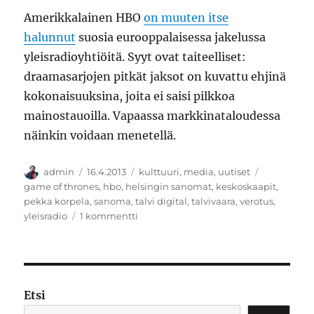
Amerikkalainen HBO
on muuten itse
halunnut
suosia eurooppalaisessa jakelussa
yleisradioyhtiöitä. Syyt ovat taiteelliset:
draamasarjojen pitkät jaksot on kuvattu ehjinä
kokonaisuuksina, joita ei saisi pilkkoa
mainostauoilla. Vapaassa markkinataloudessa
näinkin voidaan menetellä.
Kirjoittaja
Julkaistu
Kategoriat
Avainsanat
admin
16.4.2013
kulttuuri
,
media
,
uutiset
game of thrones
,
hbo
,
helsingin sanomat
,
keskoskaapit
,
pekka korpela
,
sanoma
,
talvi digital
,
talvivaara
,
verotus
,
artikkeliin
yleisradio
1 kommentti
Talvivaara
Digital
Etsi