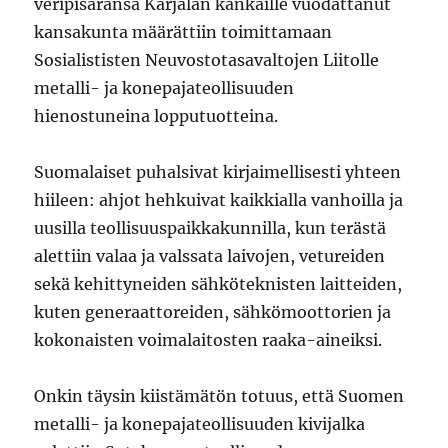
veripisaransa Karjalan kankaille vuodattanut
kansakunta määrättiin toimittamaan
Sosialististen Neuvostotasavaltojen Liitolle
metalli- ja konepajateollisuuden
hienostuneina lopputuotteina.
Suomalaiset puhalsivat kirjaimellisesti yhteen
hiileen: ahjot hehkuivat kaikkialla vanhoilla ja
uusilla teollisuuspaikkakunnilla, kun terästä
alettiin valaa ja valssata laivojen, vetureiden
sekä kehittyneiden sähköteknisten laitteiden,
kuten generaattoreiden, sähkömoottorien ja
kokonaisten voimalaitosten raaka-aineiksi.
Onkin täysin kiistämätön totuus, että Suomen
metalli- ja konepajateollisuuden kivijalka