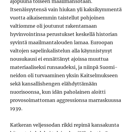
ajopuuna toiseen maailmansotaan.
Itsenäisyytensä vain hiukan yli kaksikymmentä
vuotta aikaisemmin taistellut pohjoinen
valtiomme oli joutunut rakentamaan
hyvinvointinsa perustukset keskellä historian
syvintä maailmantalouden lamaa. Euroopan
valtojen sapelinkalistelun alla käynnistynyt
nousukausi ei ennättänyt ajoissa muuttua
materiaaliseksi runsaudeksi, ja niinpä Suomi-
neidon oli turvaaminen yksin Kaitselmukseen
sekä kansallishengen elähdyttämään
nuorisoonsa, kun idän paholainen aloitti
provosoimattoman aggressionsa marraskuussa
1939.
Katkeran veljessodan rikki repimä kansakunta