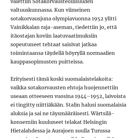
valettiin Sotakorvausteollisuuden
valtuuskunnassa. Kun viimeinen
sotakorvausjuna olympiavuonna 1952 ylitti
Vainikkalan raja-aseman, tiedettiin jo, että
itäostajan koviin laatuvaatimuksiin
sopeutuneet tehtaat saisivat jatkaa
toimintaansa täydellä höyryllä normaalien
kauppasopimusten puitteissa.
Erityisesti tämä koski suomalaistelakoita:
vaikka sotakorvausten ehtoja huojennettiin
useaan otteeseen vuosina 1944–1952, laivoista
ei tingitty niittiäkään. Stalin halusi suomalaisia
aluksia ja sai ne täysmääräisesti. Wärtsilä-
konserniin kuuluneet telakat Helsingin
Hietalahdessa ja Aurajoen suulla Turussa