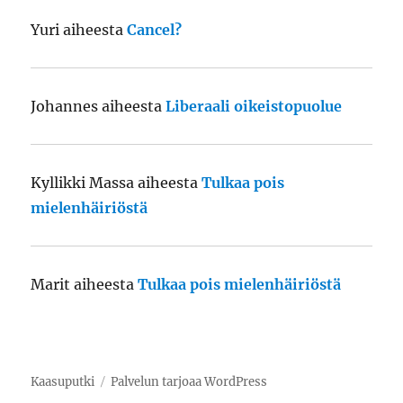
Yuri
aiheesta
Cancel?
Johannes
aiheesta
Liberaali oikeistopuolue
Kyllikki Massa
aiheesta
Tulkaa pois
mielenhäiriöstä
Marit
aiheesta
Tulkaa pois mielenhäiriöstä
Kaasuputki
Palvelun tarjoaa WordPress