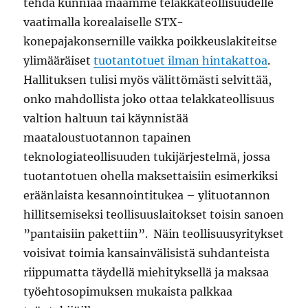
tehdä kunniaa maamme telakkateollisuudelle
vaatimalla korealaiselle STX-
konepajakonsernille vaikka poikkeuslakiteitse
ylimääräiset
tuotantotuet ilman hintakattoa
.
Hallituksen tulisi myös välittömästi selvittää,
onko mahdollista joko ottaa telakkateollisuus
valtion haltuun tai käynnistää
maataloustuotannon tapainen
teknologiateollisuuden tukijärjestelmä, jossa
tuotantotuen ohella maksettaisiin esimerkiksi
eräänlaista kesannointitukea – ylituotannon
hillitsemiseksi teollisuuslaitokset toisin sanoen
”pantaisiin pakettiin”. Näin teollisuusyritykset
voisivat toimia kansainvälisistä suhdanteista
riippumatta täydellä miehityksellä ja maksaa
työehtosopimuksen mukaista palkkaa