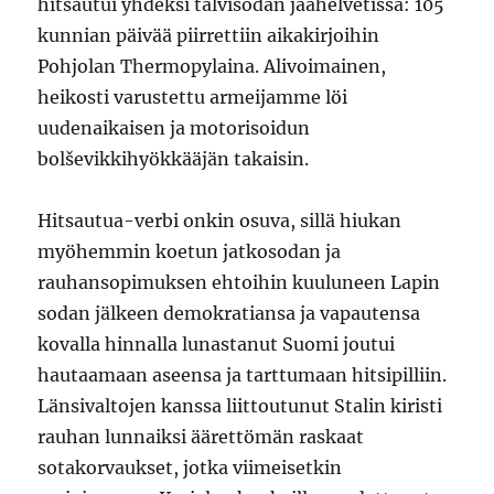
hitsautui yhdeksi talvisodan jäähelvetissä: 105
kunnian päivää piirrettiin aikakirjoihin
Pohjolan Thermopylaina. Alivoimainen,
heikosti varustettu armeijamme löi
uudenaikaisen ja motorisoidun
bolševikkihyökkääjän takaisin.
Hitsautua-verbi onkin osuva, sillä hiukan
myöhemmin koetun jatkosodan ja
rauhansopimuksen ehtoihin kuuluneen Lapin
sodan jälkeen demokratiansa ja vapautensa
kovalla hinnalla lunastanut Suomi joutui
hautaamaan aseensa ja tarttumaan hitsipilliin.
Länsivaltojen kanssa liittoutunut Stalin kiristi
rauhan lunnaiksi äärettömän raskaat
sotakorvaukset, jotka viimeisetkin