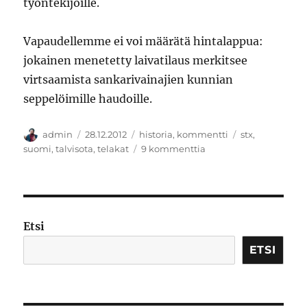
työntekijöille.
Vapaudellemme ei voi määrätä hintalappua:
jokainen menetetty laivatilaus merkitsee
virtsaamista sankarivainajien kunnian
seppelöimille haudoille.
Kirjoittaja
Julkaistu
Kategoriat
Avainsanat
admin
28.12.2012
historia
,
kommentti
stx
,
artikkeliin
suomi
,
talvisota
,
telakat
9 kommenttia
Telakkateollisuuden
talvisota
Etsi
ETSI