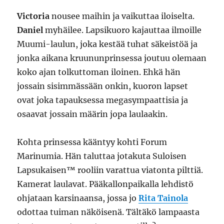
Victoria
nousee maihin ja vaikuttaa iloiselta.
Daniel
myhäilee. Lapsikuoro kajauttaa ilmoille
Muumi-laulun, joka kestää tuhat säkeistöä ja
jonka aikana kruununprinsessa joutuu olemaan
koko ajan tolkuttoman iloinen. Ehkä hän
jossain sisimmässään onkin, kuoron lapset
ovat joka tapauksessa megasympaattisia ja
osaavat jossain määrin jopa laulaakin.
Kohta prinsessa kääntyy kohti Forum
Marinumia. Hän taluttaa jotakuta Suloisen
Lapsukaisen™ rooliin varattua viatonta pilttiä.
Kamerat laulavat. Pääkallonpaikalla lehdistö
ohjataan karsinaansa, jossa jo
Rita Tainola
odottaa tuiman näköisenä. Tältäkö lampaasta