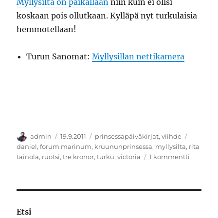
Myllysilta on paikallaan
niin kuin ei olisi
koskaan pois ollutkaan. Kylläpä nyt turkulaisia
hemmotellaan!
Turun Sanomat:
Myllysillan nettikamera
Kirjoittaja
Julkaistu
Kategoriat
Avainsa
admin
19.9.2011
prinsessapäiväkirjat
,
viihde
daniel
,
forum marinum
,
kruununprinsessa
,
myllysilta
,
rita
artikkeli
tainola
,
ruotsi
,
tre kronor
,
turku
,
victoria
1 kommentti
Prinsess
19.9.2011
Etsi