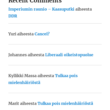
Recent Comments
Imperiumin raunio – Kaasuputki
aiheesta
DDR
Yuri
aiheesta
Cancel?
Johannes
aiheesta
Liberaali oikeistopuolue
Kyllikki Massa
aiheesta
Tulkaa pois
mielenhäiriöstä
Marit
aiheesta
Tulkaa pois mielenhäiriöstä