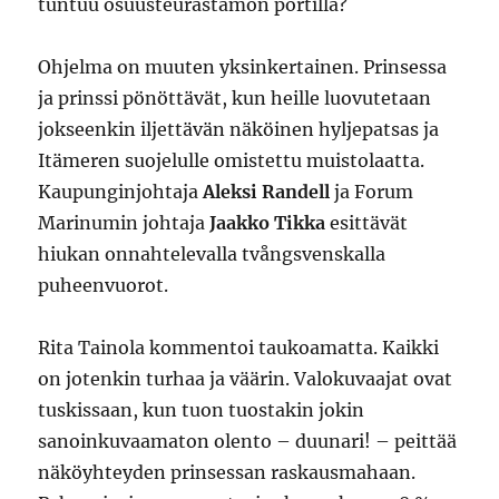
tuntuu osuusteurastamon portilla?
Ohjelma on muuten yksinkertainen. Prinsessa
ja prinssi pönöttävät, kun heille luovutetaan
jokseenkin iljettävän näköinen hyljepatsas ja
Itämeren suojelulle omistettu muistolaatta.
Kaupunginjohtaja
Aleksi Randell
ja Forum
Marinumin johtaja
Jaakko Tikka
esittävät
hiukan onnahtelevalla tvångsvenskalla
puheenvuorot.
Rita Tainola kommentoi taukoamatta. Kaikki
on jotenkin turhaa ja väärin. Valokuvaajat ovat
tuskissaan, kun tuon tuostakin jokin
sanoinkuvaamaton olento – duunari! – peittää
näköyhteyden prinsessan raskausmahaan.