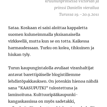
kruununprinsessa Victorian ja
prinssi Danielin vierailua
Turussa 19.–20.9.2011
Sataa. Koskaan ei saisi aloittaa kappaletta
suomen kuluneimmalla yksisanaisella
virkkeellä, mutta kun se on totta. Kaikessa
harmaudessaan. Turku on kolea, tihkuinen ja
hiukan tyly.
Turun kaupungintalolla avuliaat viranhaltijat
antavat barettipäiselle blogistillemme
lehdistöpakkauksen. On jotenkin hienoa nähdä
sana ”KAASUPUTKI” tulostettuna ja
laminoituna. Kulttuuripääkaupunki-
kangaskassissa on myös sadetakki,