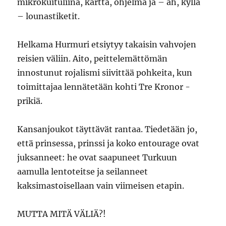
mikrokuituliina, kartta, ohjelma ja – ah, kyllä
– lounastiketit.
Helkama Hurmuri etsiytyy takaisin vahvojen
reisien väliin. Aito, peittelemättömän
innostunut rojalismi siivittää pohkeita, kun
toimittajaa lennätetään kohti Tre Kronor -
prikiä.
Kansanjoukot täyttävät rantaa. Tiedetään jo,
että prinsessa, prinssi ja koko entourage ovat
juksanneet: he ovat saapuneet Turkuun
aamulla lentoteitse ja seilanneet
kaksimastoisellaan vain viimeisen etapin.
MUTTA MITÄ VÄLIÄ?!