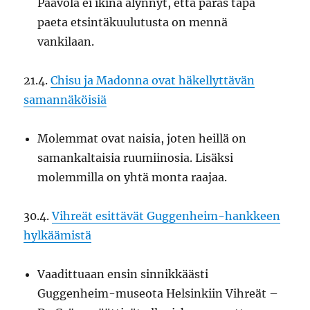
Paavola ei ikinä älynnyt, että paras tapa
paeta etsintäkuulutusta on mennä
vankilaan.
21.4.
Chisu ja Madonna ovat häkellyttävän
samannäköisiä
Molemmat ovat naisia, joten heillä on
samankaltaisia ruumiinosia. Lisäksi
molemmilla on yhtä monta raajaa.
30.4.
Vihreät esittävät Guggenheim-hankkeen
hylkäämistä
Vaadittuaan ensin sinnikkäästi
Guggenheim-museota Helsinkiin Vihreät –