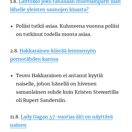
1.8.
Laittoiko joku tahallaan muoviämpärit liian
lähelle yleisten saunojen kiuasta?
Poliisi tutkii asiaa. Kuluneena vuonna poliisi
on tutkinut todella monta asiaa.
2.8.
Hakkarainen kiistää lemmenyön
pornotähden kanssa
Teuvo Hakkarainen ei antanut kyytiä
naiselle, johon hänellä on hivenen
samanlainen suhde kuin Kristen Stewartilla
oli Rupert Sandersiin.
11.8.
Lady Gagan 57-vuotias äiti on näyttävä
nainen