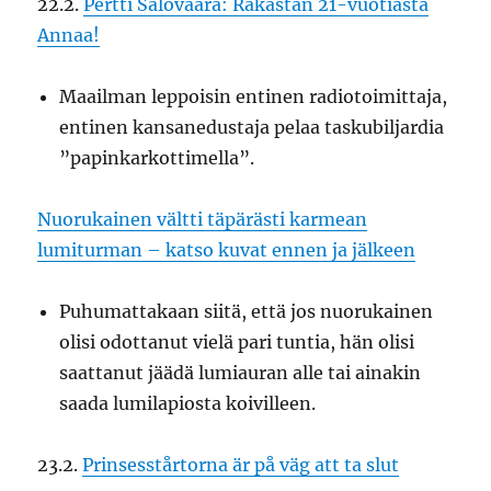
22.2.
Pertti Salovaara: Rakastan 21-vuotiasta
Annaa!
Maailman leppoisin entinen radiotoimittaja,
entinen kansanedustaja pelaa taskubiljardia
”papinkarkottimella”.
Nuorukainen vältti täpärästi karmean
lumiturman – katso kuvat ennen ja jälkeen
Puhumattakaan siitä, että jos nuorukainen
olisi odottanut vielä pari tuntia, hän olisi
saattanut jäädä lumiauran alle tai ainakin
saada lumilapiosta koivilleen.
23.2.
Prinsesstårtorna är på väg att ta slut