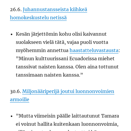
26.6.
Juhannustansseista kiihkeä
homokeskustelu netissä
Kesän järjettömin kohu olisi kaivannut
suolakseen vielä tätä, vajaa puoli vuotta
myöhemmin annettua
haastatteluvastausta
:
”Minun kulttuurissani Ecuadorissa miehet
tanssivat naisten kanssa. Olen aina tottunut
tanssimaan naisten kanssa.”
30.6.
Miljonääriperijä joutui luonnonvoimien
armoille
”Mutta viimeisin päälle laittautunut Tamara
ei voinut hallita kuitenkaan luonnonvoimia,