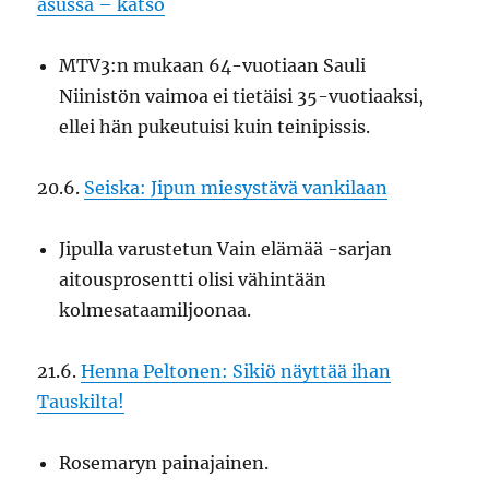
asussa – katso
MTV3:n mukaan 64-vuotiaan Sauli
Niinistön vaimoa ei tietäisi 35-vuotiaaksi,
ellei hän pukeutuisi kuin teinipissis.
20.6.
Seiska: Jipun miesystävä vankilaan
Jipulla varustetun Vain elämää -sarjan
aitousprosentti olisi vähintään
kolmesataamiljoonaa.
21.6.
Henna Peltonen: Sikiö näyttää ihan
Tauskilta!
Rosemaryn painajainen.