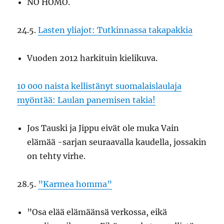
NO HOMO.
24.5.
Lasten yliajot: Tutkinnassa takapakkia
Vuoden 2012 harkituin kielikuva.
10 000 naista kellistänyt suomalaislaulaja
myöntää: Laulan panemisen takia!
Jos Tauski ja Jippu eivät ole muka Vain
elämää -sarjan seuraavalla kaudella, jossakin
on tehty virhe.
28.5.
”Karmea homma”
”Osa elää elämäänsä verkossa, eikä