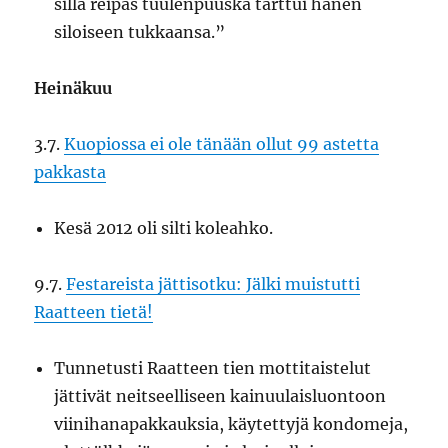
sillä reipas tuulenpuuska tarttui hänen
siloiseen tukkaansa.”
Heinäkuu
3.7.
Kuopiossa ei ole tänään ollut 99 astetta
pakkasta
Kesä 2012 oli silti koleahko.
9.7.
Festareista jättisotku: Jälki muistutti
Raatteen tietä!
Tunnetusti Raatteen tien mottitaistelut
jättivät neitseelliseen kainuulaisluontoon
viinihanapakkauksia, käytettyjä kondomeja,