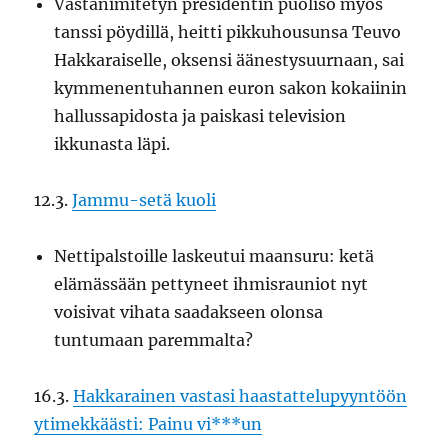
Vastanimitetyn presidentin puoliso myös
tanssi pöydillä, heitti pikkuhousunsa Teuvo
Hakkaraiselle, oksensi äänestysuurnaan, sai
kymmenentuhannen euron sakon kokaiinin
hallussapidosta ja paiskasi television
ikkunasta läpi.
12.3.
Jammu-setä kuoli
Nettipalstoille laskeutui maansuru: ketä
elämässään pettyneet ihmisrauniot nyt
voisivat vihata saadakseen olonsa
tuntumaan paremmalta?
16.3.
Hakkarainen vastasi haastattelupyyntöön
ytimekkäästi: Painu vi***un