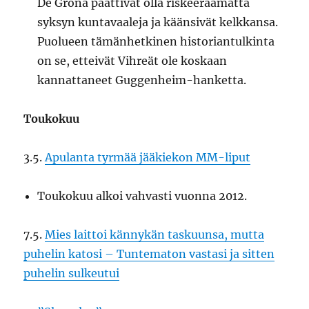
De Gröna päättivät olla riskeeraamatta
syksyn kuntavaaleja ja käänsivät kelkkansa.
Puolueen tämänhetkinen historiantulkinta
on se, etteivät Vihreät ole koskaan
kannattaneet Guggenheim-hanketta.
Toukokuu
3.5.
Apulanta tyrmää jääkiekon MM-liput
Toukokuu alkoi vahvasti vuonna 2012.
7.5.
Mies laittoi kännykän taskuunsa, mutta
puhelin katosi – Tuntematon vastasi ja sitten
puhelin sulkeutui