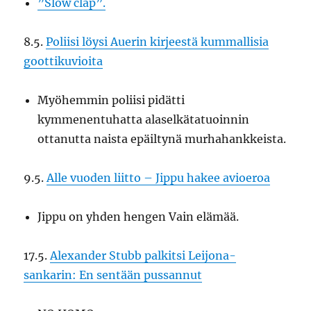
”Slow clap”.
8.5.
Poliisi löysi Auerin kirjeestä kummallisia
goottikuvioita
Myöhemmin poliisi pidätti
kymmenentuhatta alaselkätatuoinnin
ottanutta naista epäiltynä murhahankkeista.
9.5.
Alle vuoden liitto – Jippu hakee avioeroa
Jippu on yhden hengen Vain elämää.
17.5.
Alexander Stubb palkitsi Leijona-
sankarin: En sentään pussannut