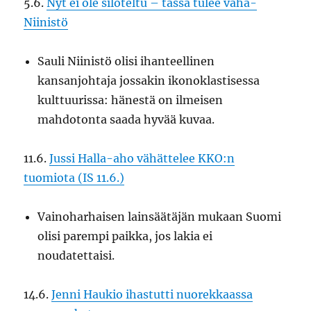
5.6.
Nyt ei ole siloteltu – tässä tulee vaha-
Niinistö
Sauli Niinistö olisi ihanteellinen
kansanjohtaja jossakin ikonoklastisessa
kulttuurissa: hänestä on ilmeisen
mahdotonta saada hyvää kuvaa.
11.6.
Jussi Halla-aho vähättelee KKO:n
tuomiota (IS 11.6.)
Vainoharhaisen lainsäätäjän mukaan Suomi
olisi parempi paikka, jos lakia ei
noudatettaisi.
14.6.
Jenni Haukio ihastutti nuorekkaassa