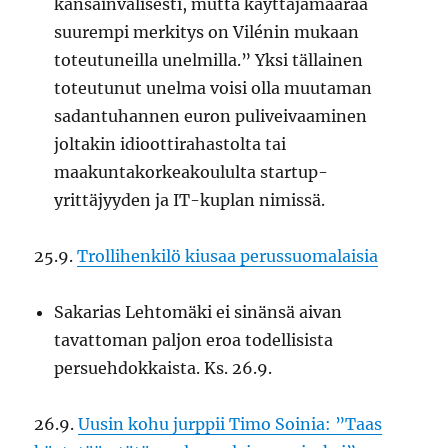
kansainvälisesti, mutta käyttäjämäärää
suurempi merkitys on Vilénin mukaan
toteutuneilla unelmilla.” Yksi tällainen
toteutunut unelma voisi olla muutaman
sadantuhannen euron puliveivaaminen
joltakin idioottirahastolta tai
maakuntakorkeakoululta startup-
yrittäjyyden ja IT-kuplan nimissä.
25.9.
Trollihenkilö kiusaa perussuomalaisia
Sakarias Lehtomäki ei sinänsä aivan
tavattoman paljon eroa todellisista
persuehdokkaista. Ks. 26.9.
26.9.
Uusin kohu jurppii Timo Soinia: ”Taas