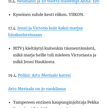
11.4.
Neumann ja 20 vuotta nuorempi Anna: Ero
Kyseinen suhde kesti viikon. VIIKON.
17.4.
Jenni ja Victoria kuin kaksi marjaa
hiuskoristeissaan
MTV3 kieltäytyi kuitenkin täsmentämästä,
mikä marja heille tuli mieleen Victoriasta ja
mikä Jenni Haukiosta.
19.4.
Poliisi: Arto Merisalo katosi
Arto Merisalo on jo vankilassa
Tampereen entinen kaupunginjohtaja Pekka