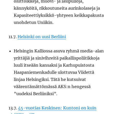
oluttölkkejä, muovi- ja lasipulloja,
kännyköitä, rikkoutuneita aurinkolaseja ja
Kapasiteettiyksikkö-yhtyeen keikkapakusta
unohdetun Uniikin.
11.7.
Helsinki on uusi Berliini
Helsingin Kalliossa asuva ryhmä media-alan
yrittäjiä ja sinivihreitä paikallispoliitikkoja
luuli itseään kansaksi ja Karhupuistosta
Haapaniemenkadulle ulottuvaa Viidettä
linjaa Helsingiksi. Tätä he kutsuivat
väärentämättömässä AKS:n hengessä
”uudeksi Berliiniksi”.
13.7.
45-vuotias Keskinen: Kuntoni on kuin