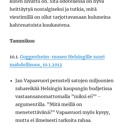
kuten luvattu on. Sitä odotellessa on hyvä
heittäytyä nostalgiseksi ja tutkia, mitä
viestimillä on ollut tarjottavanaan kuluneina
kahtenatoista kuukautena.
Tammikuu
10.1.
Guggenheim-museo Helsingille suuri
mahdollisuus, 10.1.2012
Jan Vapaavuori perusteli satojen miljoonien
rahareikää Helsingin kaupungin budjetissa
vastaansanomattomalla ”miksi ei?” -
argumentilla. ”Mitä meillä on
menetettävänä?” Vapaavuori myös kysyy,
mutta ei ilmeisesti tarkoita rahaa.