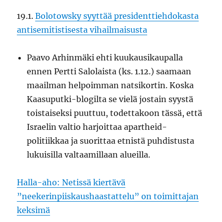
19.1.
Bolotowsky syyttää presidenttiehdokasta
antisemitistisesta vihailmaisusta
Paavo Arhinmäki ehti kuukausikaupalla
ennen Pertti Salolaista (ks. 1.12.) saamaan
maailman helpoimman natsikortin. Koska
Kaasuputki-blogilta se vielä jostain syystä
toistaiseksi puuttuu, todettakoon tässä, että
Israelin valtio harjoittaa apartheid-
politiikkaa ja suorittaa etnistä puhdistusta
lukuisilla valtaamillaan alueilla.
Halla-aho: Netissä kiertävä
”neekerinpiiskaushaastattelu” on toimittajan
keksimä