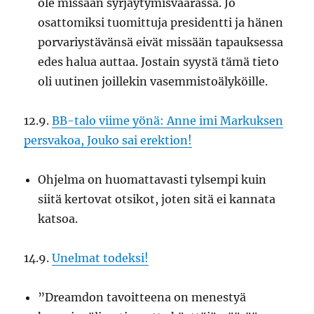
ole missään syrjäytymisvaarassa. Jo
osattomiksi tuomittuja presidentti ja hänen
porvariystävänsä eivät missään tapauksessa
edes halua auttaa. Jostain syystä tämä tieto
oli uutinen joillekin vasemmistoälyköille.
12.9.
BB-talo viime yönä: Anne imi Markuksen
persvakoa, Jouko sai erektion!
Ohjelma on huomattavasti tylsempi kuin
siitä kertovat otsikot, joten sitä ei kannata
katsoa.
14.9.
Unelmat todeksi!
”Dreamdon tavoitteena on menestyä