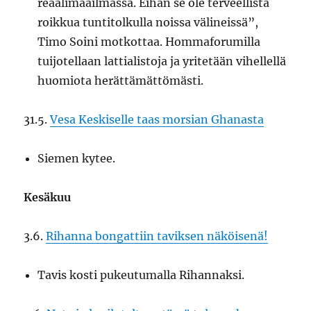
reaalimaailmassa. Eihän se ole terveellistä
roikkua tuntitolkulla noissa välineissä”,
Timo Soini motkottaa. Hommaforumilla
tuijotellaan lattialistoja ja yritetään vihellellä
huomiota herättämättömästi.
31.5.
Vesa Keskiselle taas morsian Ghanasta
Siemen kytee.
Kesäkuu
3.6.
Rihanna bongattiin taviksen näköisenä!
Tavis kosti pukeutumalla Rihannaksi.