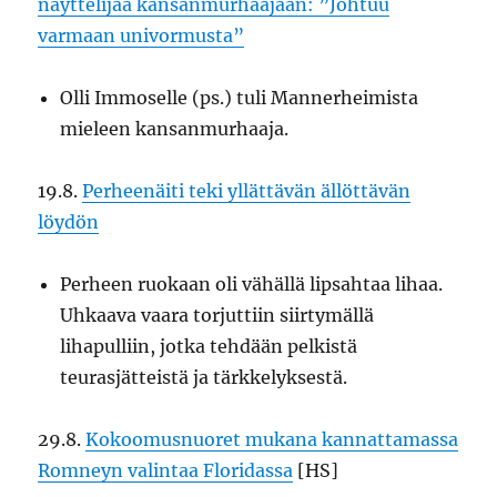
näyttelijää kansanmurhaajaan: ”Johtuu
varmaan univormusta”
Olli Immoselle (ps.) tuli Mannerheimista
mieleen kansanmurhaaja.
19.8.
Perheenäiti teki yllättävän ällöttävän
löydön
Perheen ruokaan oli vähällä lipsahtaa lihaa.
Uhkaava vaara torjuttiin siirtymällä
lihapulliin, jotka tehdään pelkistä
teurasjätteistä ja tärkkelyksestä.
29.8.
Kokoomusnuoret mukana kannattamassa
Romneyn valintaa Floridassa
[HS]