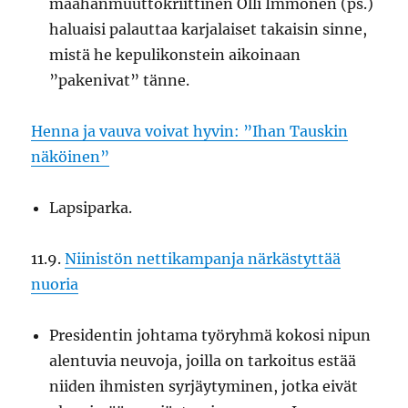
maahanmuuttokriittinen Olli Immonen (ps.)
haluaisi palauttaa karjalaiset takaisin sinne,
mistä he kepulikonstein aikoinaan
”pakenivat” tänne.
Henna ja vauva voivat hyvin: ”Ihan Tauskin
näköinen”
Lapsiparka.
11.9.
Niinistön nettikampanja närkästyttää
nuoria
Presidentin johtama työryhmä kokosi nipun
alentuvia neuvoja, joilla on tarkoitus estää
niiden ihmisten syrjäytyminen, jotka eivät