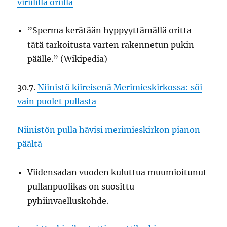
viriilillä oriilla
”Sperma kerätään hyppyyttämällä oritta
tätä tarkoitusta varten rakennetun pukin
päälle.” (Wikipedia)
30.7.
Niinistö kiireisenä Merimieskirkossa: söi
vain puolet pullasta
Niinistön pulla hävisi merimieskirkon pianon
päältä
Viidensadan vuoden kuluttua muumioitunut
pullanpuolikas on suosittu
pyhiinvaelluskohde.