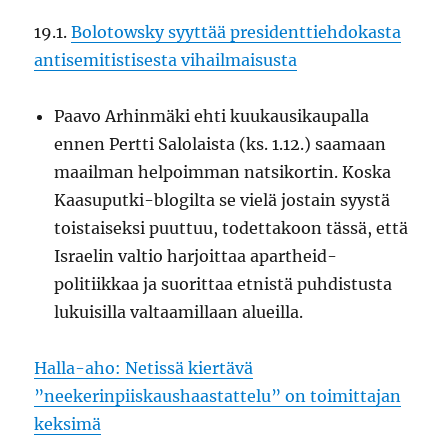
19.1.
Bolotowsky syyttää presidenttiehdokasta
antisemitistisesta vihailmaisusta
Paavo Arhinmäki ehti kuukausikaupalla
ennen Pertti Salolaista (ks. 1.12.) saamaan
maailman helpoimman natsikortin. Koska
Kaasuputki-blogilta se vielä jostain syystä
toistaiseksi puuttuu, todettakoon tässä, että
Israelin valtio harjoittaa apartheid-
politiikkaa ja suorittaa etnistä puhdistusta
lukuisilla valtaamillaan alueilla.
Halla-aho: Netissä kiertävä
”neekerinpiiskaushaastattelu” on toimittajan
keksimä