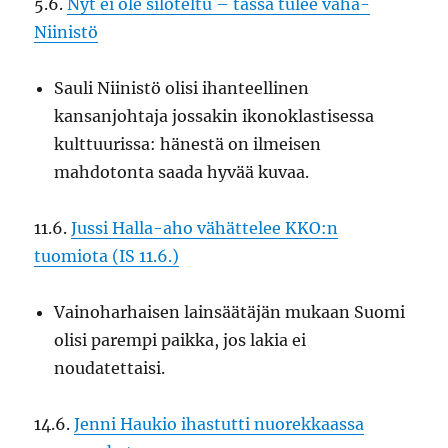
5.6.
Nyt ei ole siloteltu – tässä tulee vaha-
Niinistö
Sauli Niinistö olisi ihanteellinen
kansanjohtaja jossakin ikonoklastisessa
kulttuurissa: hänestä on ilmeisen
mahdotonta saada hyvää kuvaa.
11.6.
Jussi Halla-aho vähättelee KKO:n
tuomiota (IS 11.6.)
Vainoharhaisen lainsäätäjän mukaan Suomi
olisi parempi paikka, jos lakia ei
noudatettaisi.
14.6.
Jenni Haukio ihastutti nuorekkaassa