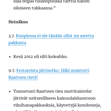
sillä reipas tuulenpuuska tarttui hänen
siloiseen tukkaansa.”
Heinäkuu
3.7.
Kuopiossa ei ole tänään ollut 99 astetta
pakkasta
Kesä 2012 oli silti koleahko.
9.7.
Festareista jättisotku: Jälki muistutti
Raatteen tietä!
Tunnetusti Raatteen tien mottitaistelut
jättivät neitseelliseen kainuulaisluontoon
viinihanapakkauksia, käytettyjä kondomeja,