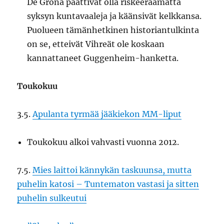
De Gröna päättivät olla riskeeraamatta
syksyn kuntavaaleja ja käänsivät kelkkansa.
Puolueen tämänhetkinen historiantulkinta
on se, etteivät Vihreät ole koskaan
kannattaneet Guggenheim-hanketta.
Toukokuu
3.5.
Apulanta tyrmää jääkiekon MM-liput
Toukokuu alkoi vahvasti vuonna 2012.
7.5.
Mies laittoi kännykän taskuunsa, mutta
puhelin katosi – Tuntematon vastasi ja sitten
puhelin sulkeutui