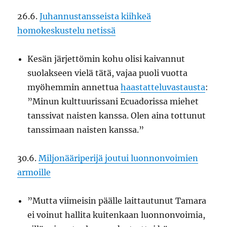
26.6.
Juhannustansseista kiihkeä
homokeskustelu netissä
Kesän järjettömin kohu olisi kaivannut
suolakseen vielä tätä, vajaa puoli vuotta
myöhemmin annettua
haastatteluvastausta
:
”Minun kulttuurissani Ecuadorissa miehet
tanssivat naisten kanssa. Olen aina tottunut
tanssimaan naisten kanssa.”
30.6.
Miljonääriperijä joutui luonnonvoimien
armoille
”Mutta viimeisin päälle laittautunut Tamara
ei voinut hallita kuitenkaan luonnonvoimia,