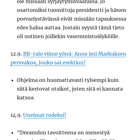
ole missään syrjäytymisvaarassa. Jo
osattomiksi tuomittuja presidentti ja hänen
porvariystävänsä eivät missään tapauksessa
edes halua auttaa. Jostain syystä tämä tieto
oli uutinen joillekin vasemmistoälyköille.
12.9.
BB-talo viime yönä: Anne imi Markuksen
persvakoa, Jouko sai erektion!
Ohjelma on huomattavasti tylsempi kuin
siitä kertovat otsikot, joten sitä ei kannata
katsoa.
14.9.
Unelmat todeksi!
”Dreamdon tavoitteena on menestyä