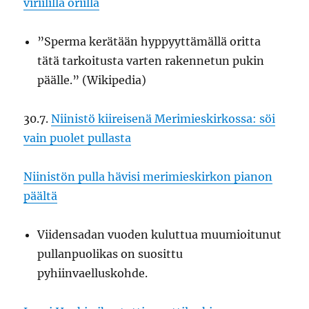
viriilillä oriilla
”Sperma kerätään hyppyyttämällä oritta
tätä tarkoitusta varten rakennetun pukin
päälle.” (Wikipedia)
30.7.
Niinistö kiireisenä Merimieskirkossa: söi
vain puolet pullasta
Niinistön pulla hävisi merimieskirkon pianon
päältä
Viidensadan vuoden kuluttua muumioitunut
pullanpuolikas on suosittu
pyhiinvaelluskohde.