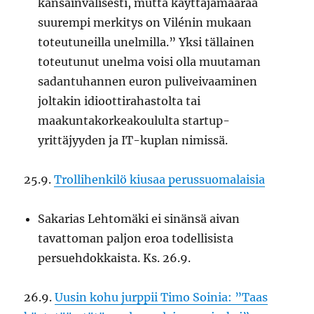
kansainvälisesti, mutta käyttäjämäärää
suurempi merkitys on Vilénin mukaan
toteutuneilla unelmilla.” Yksi tällainen
toteutunut unelma voisi olla muutaman
sadantuhannen euron puliveivaaminen
joltakin idioottirahastolta tai
maakuntakorkeakoululta startup-
yrittäjyyden ja IT-kuplan nimissä.
25.9.
Trollihenkilö kiusaa perussuomalaisia
Sakarias Lehtomäki ei sinänsä aivan
tavattoman paljon eroa todellisista
persuehdokkaista. Ks. 26.9.
26.9.
Uusin kohu jurppii Timo Soinia: ”Taas