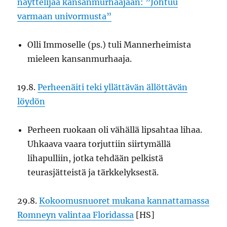
näyttelijää kansanmurhaajaan: ”Johtuu
varmaan univormusta”
Olli Immoselle (ps.) tuli Mannerheimista
mieleen kansanmurhaaja.
19.8.
Perheenäiti teki yllättävän ällöttävän
löydön
Perheen ruokaan oli vähällä lipsahtaa lihaa.
Uhkaava vaara torjuttiin siirtymällä
lihapulliin, jotka tehdään pelkistä
teurasjätteistä ja tärkkelyksestä.
29.8.
Kokoomusnuoret mukana kannattamassa
Romneyn valintaa Floridassa
[HS]