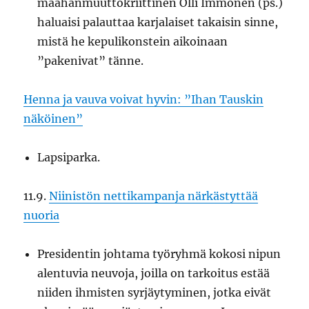
maahanmuuttokriittinen Olli Immonen (ps.)
haluaisi palauttaa karjalaiset takaisin sinne,
mistä he kepulikonstein aikoinaan
”pakenivat” tänne.
Henna ja vauva voivat hyvin: ”Ihan Tauskin
näköinen”
Lapsiparka.
11.9.
Niinistön nettikampanja närkästyttää
nuoria
Presidentin johtama työryhmä kokosi nipun
alentuvia neuvoja, joilla on tarkoitus estää
niiden ihmisten syrjäytyminen, jotka eivät