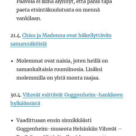
Paavola ei ikinä älynnyt, että paras tapa
paeta etsintäkuulutusta on mennä
vankilaan.
21.4.
Chisu ja Madonna ovat häkellyttävän
samannäköisiä
Molemmat ovat naisia, joten heillä on
samankaltaisia ruumiinosia. Lisäksi
molemmilla on yhtä monta raajaa.
30.4.
Vihreät esittävät Guggenheim-hankkeen
hylkäämistä
Vaadittuaan ensin sinnikkäästi
Guggenheim-museota Helsinkiin Vihreät –