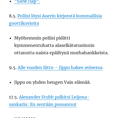
”Slow clap”.
8.5.
Poliisi löysi Auerin kirjeestä kummallisia
goottikuvioita
Myöhemmin poliisi pidätti
kymmenentuhatta alaselkätatuoinnin
ottanutta naista epäiltynä murhahankkeista.
9.5.
Alle vuoden liitto – Jippu hakee avioeroa
Jippu on yhden hengen Vain elämää.
17.5.
Alexander Stubb palkitsi Leijona-
sankarin: En sentään pussannut