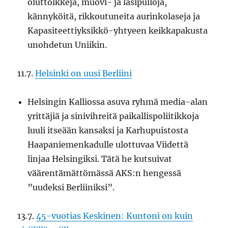
oluttölkkejä, muovi- ja lasipulloja,
kännyköitä, rikkoutuneita aurinkolaseja ja
Kapasiteettiyksikkö-yhtyeen keikkapakusta
unohdetun Uniikin.
11.7.
Helsinki on uusi Berliini
Helsingin Kalliossa asuva ryhmä media-alan
yrittäjiä ja sinivihreitä paikallispoliitikkoja
luuli itseään kansaksi ja Karhupuistosta
Haapaniemenkadulle ulottuvaa Viidettä
linjaa Helsingiksi. Tätä he kutsuivat
väärentämättömässä AKS:n hengessä
”uudeksi Berliiniksi”.
13.7.
45-vuotias Keskinen: Kuntoni on kuin