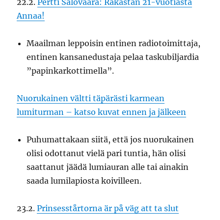
22.2.
Pertti Salovaara: Rakastan 21-vuotiasta
Annaa!
Maailman leppoisin entinen radiotoimittaja,
entinen kansanedustaja pelaa taskubiljardia
”papinkarkottimella”.
Nuorukainen vältti täpärästi karmean
lumiturman – katso kuvat ennen ja jälkeen
Puhumattakaan siitä, että jos nuorukainen
olisi odottanut vielä pari tuntia, hän olisi
saattanut jäädä lumiauran alle tai ainakin
saada lumilapiosta koivilleen.
23.2.
Prinsesstårtorna är på väg att ta slut