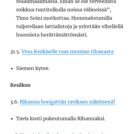
reaalimaailmassa. Eihän se ole terveellistä
roikkua tuntitolkulla noissa välineissä”,
Timo Soini motkottaa. Hommaforumilla
tuijotellaan lattialistoja ja yritetään vihellellä
huomiota herättämättömästi.
31.5.
Vesa Keskiselle taas morsian Ghanasta
Siemen kytee.
Kesäkuu
3.6.
Rihanna bongattiin taviksen näköisenä!
Tavis kosti pukeutumalla Rihannaksi.