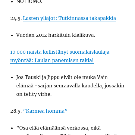
NO HOMO.
24.5.
Lasten yliajot: Tutkinnassa takapakkia
Vuoden 2012 harkituin kielikuva.
10 000 naista kellistänyt suomalaislaulaja
myöntää: Laulan panemisen takia!
Jos Tauski ja Jippu eivät ole muka Vain
elämää -sarjan seuraavalla kaudella, jossakin
on tehty virhe.
28.5.
”Karmea homma”
”Osa elää elämäänsä verkossa, eikä