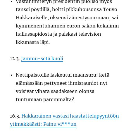
Vastanimitetyn presidentin puoliso myös
tanssi pöydillä, heitti pikkuhousunsa Teuvo
Hakkaraiselle, oksensi äänestysuurnaan, sai
kymmenentuhannen euron sakon kokaiinin
hallussapidosta ja paiskasi television
ikkunasta läpi.
12.3.
Jammu-setä kuoli
Nettipalstoille laskeutui maansuru: ketä
elämässään pettyneet ihmisrauniot nyt
voisivat vihata saadakseen olonsa
tuntumaan paremmalta?
16.3.
Hakkarainen vastasi haastattelupyyntöön
ytimekkäästi: Painu vi***un