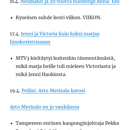
11.4.
Neumann ja 20 vuotta nuorempi Anna: Ero
Kyseinen suhde kesti viikon. VIIKON.
17.4.
Jenni ja Victoria kuin kaksi marjaa
hiuskoristeissaan
MTV3 kieltäytyi kuitenkin täsmentämästä,
mikä marja heille tuli mieleen Victoriasta ja
mikä Jenni Haukiosta.
19.4.
Poliisi: Arto Merisalo katosi
Arto Merisalo on jo vankilassa
Tampereen entinen kaupunginjohtaja Pekka