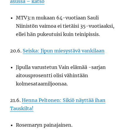
asussa – katso
MTV3:n mukaan 64-vuotiaan Sauli
Niinistön vaimoa ei tietäisi 35-vuotiaaksi,
ellei hän pukeutuisi kuin teinipissis.
20.6.
Seiska: Jipun miesystävä vankilaan
Jipulla varustetun Vain elämää -sarjan
aitousprosentti olisi vähintään
kolmesataamiljoonaa.
21.6.
Henna Peltonen: Sikiö näyttää ihan
Tauskilta!
Rosemaryn painajainen.