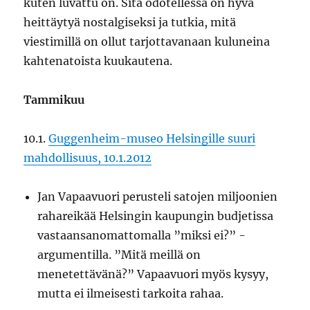
kuten luvattu on. Sitä odotellessa on hyvä
heittäytyä nostalgiseksi ja tutkia, mitä
viestimillä on ollut tarjottavanaan kuluneina
kahtenatoista kuukautena.
Tammikuu
10.1.
Guggenheim-museo Helsingille suuri
mahdollisuus, 10.1.2012
Jan Vapaavuori perusteli satojen miljoonien
rahareikää Helsingin kaupungin budjetissa
vastaansanomattomalla ”miksi ei?” -
argumentilla. ”Mitä meillä on
menetettävänä?” Vapaavuori myös kysyy,
mutta ei ilmeisesti tarkoita rahaa.