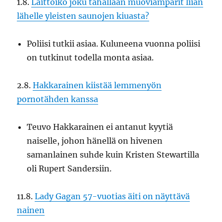
1.8.
Laittoiko joku tahallaan muoviämpärit liian
lähelle yleisten saunojen kiuasta?
Poliisi tutkii asiaa. Kuluneena vuonna poliisi
on tutkinut todella monta asiaa.
2.8.
Hakkarainen kiistää lemmenyön
pornotähden kanssa
Teuvo Hakkarainen ei antanut kyytiä
naiselle, johon hänellä on hivenen
samanlainen suhde kuin Kristen Stewartilla
oli Rupert Sandersiin.
11.8.
Lady Gagan 57-vuotias äiti on näyttävä
nainen