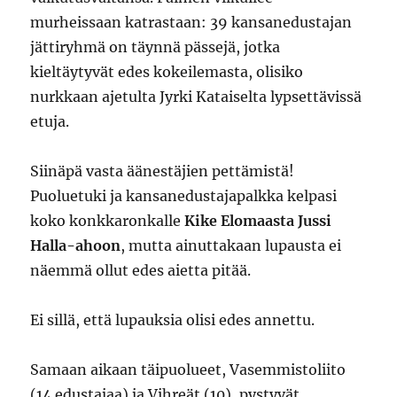
murheissaan katrastaan: 39 kansanedustajan
jättiryhmä on täynnä pässejä, jotka
kieltäytyvät edes kokeilemasta, olisiko
nurkkaan ajetulta Jyrki Kataiselta lypsettävissä
etuja.
Siinäpä vasta äänestäjien pettämistä!
Puoluetuki ja kansanedustajapalkka kelpasi
koko konkkaronkalle
Kike Elomaasta
Jussi
Halla-ahoon
, mutta ainuttakaan lupausta ei
näemmä ollut edes aietta pitää.
Ei sillä, että lupauksia olisi edes annettu.
Samaan aikaan täipuolueet, Vasemmistoliito
(14 edustajaa) ja Vihreät (10), pystyvät