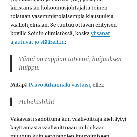
kiristämään kokoomusjohtajalta toinen
toistaan vasemmistolaisempia klausuuleja
vaaliohjelmaan. Se tuntuu ottavan erityisen
koville Soinin elimistössä, koska
ylisanat
ajautuvat jo sfääreihin
:
Tämä on rappion toteemi, huijauksen
huippu.
Mitäpä
Paavo Arhinmäki vastaisi
, ellei:
Hehehtshhh!
Vakavasti sanottuna kun vaalivoittaja kieltäytyi
käyttämästä vaalivoittoaan mihinkään
muuhun kuin verorahojen imuroimiseen