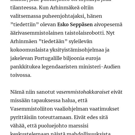
tilanteessa. Kun Arhinmäkeä oltiin
valitsemassa puheenjohtajaksi, hänen
”tiedettiin” olevan
Esko Seppäsen
aivopesemä
äärivasemmistolainen taistolaisrobotti. Nyt
Arhinmäen ”tiedetään” syleilevän
kokoomuslaista yksityistämisohjelmaa ja
jakelevan Portugalille biljoonia euroja
pankkitukea legendaaristen ministeri-Audien
toivossa.
Nämä niin sanotut
vasemmistohakkaraiset
eivät
missään tapauksessa halua, että
Vasemmistoliiton vaaliohjelman vaatimukset
pyrittäisiin toteuttamaan. Eivät edes sitä
vähää, että puoluejohto marssisi
keskustelemaan näistä mahdollisuuksista