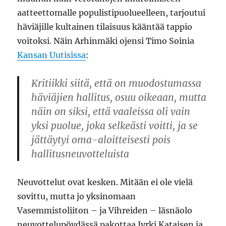
aatteettomalle populistipuolueelleen, tarjoutui
häviäjille kultainen tilaisuus kääntää tappio
voitoksi. Näin Arhinmäki ojensi Timo Soinia
Kansan Uutisissa
:
Kritiikki siitä, että on muodostumassa
häviäjien hallitus, osuu oikeaan, mutta
näin on siksi, että vaaleissa oli vain
yksi puolue, joka selkeästi voitti, ja se
jättäytyi oma-aloitteisesti pois
hallitusneuvotteluista
Neuvottelut ovat kesken. Mitään ei ole vielä
sovittu, mutta jo yksinomaan
Vasemmistoliiton – ja Vihreiden – läsnäolo
neuvottelupöydässä pakottaa Jyrki Kataisen ja