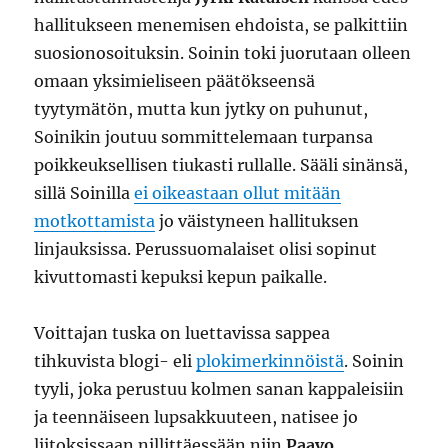
hallitukseen menemisen ehdoista, se palkittiin
suosionosoituksin. Soinin toki juorutaan olleen
omaan yksimieliseen päätökseensä
tyytymätön, mutta kun jytky on puhunut,
Soinikin joutuu sommittelemaan turpansa
poikkeuksellisen tiukasti rullalle. Sääli sinänsä,
sillä Soinilla
ei oikeastaan ollut mitään
motkottamista
jo väistyneen hallituksen
linjauksissa. Perussuomalaiset olisi sopinut
kivuttomasti kepuksi kepun paikalle.
Voittajan tuska on luettavissa sappea
tihkuvista blogi- eli
plokimerkinnöistä
. Soinin
tyyli, joka perustuu kolmen sanan kappaleisiin
ja teennäiseen lupsakkuuteen, natisee jo
liitoksissaan nillittäessään niin
Paavo