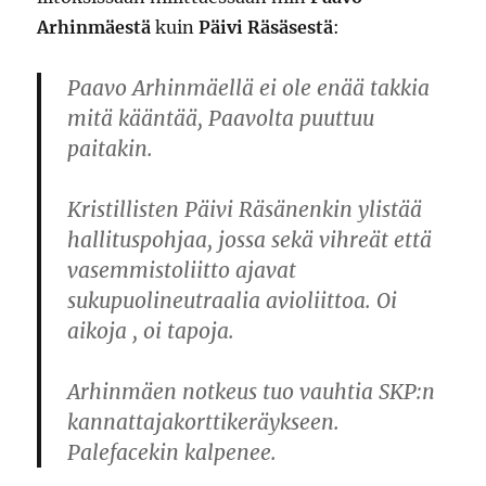
Arhinmäestä
kuin
Päivi Räsäsestä
:
Paavo Arhinmäellä ei ole enää takkia
mitä kääntää, Paavolta puuttuu
paitakin.
Kristillisten Päivi Räsänenkin ylistää
hallituspohjaa, jossa sekä vihreät että
vasemmistoliitto ajavat
sukupuolineutraalia avioliittoa. Oi
aikoja , oi tapoja.
Arhinmäen notkeus tuo vauhtia SKP:n
kannattajakorttikeräykseen.
Palefacekin kalpenee.