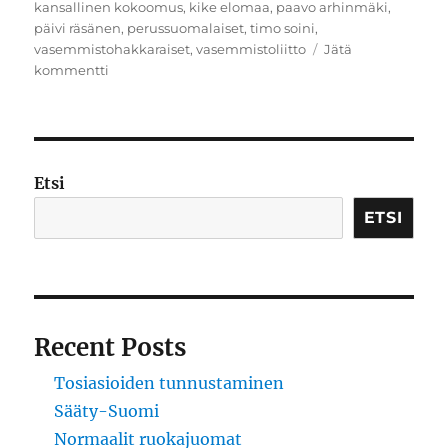
kansallinen kokoomus
,
kike elomaa
,
paavo arhinmäki
,
päivi räsänen
,
perussuomalaiset
,
timo soini
,
vasemmistohakkaraiset
,
vasemmistoliitto
Jätä
artikkeliin
kommentti
Hullutusneuvottelut
Etsi
ETSI
Recent Posts
Tosiasioiden tunnustaminen
Sääty-Suomi
Normaalit ruokajuomat