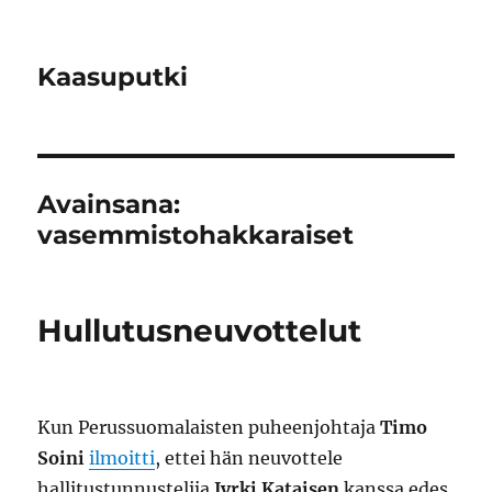
Kaasuputki
Avainsana:
vasemmistohakkaraiset
Hullutusneuvottelut
Kun Perussuomalaisten puheenjohtaja
Timo
Soini
ilmoitti
, ettei hän neuvottele
hallitustunnustelija
Jyrki Kataisen
kanssa edes