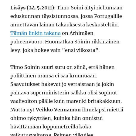
Lisäys (24.5.2011):
Timo Soini äityi riehumaan
eduskunnan täysistunnossa, jossa Portugalille
annettavan lainan takauksesta keskusteltiin.
Tämän linkin takana
on Arhimäen
puheenvuoro. Huomatkaa Soinin rikkinäinen
levy, joka hokee vain ”ensi viikosta”.
Timo Soinin suuri suru on siinä, että hänen
poliittinen uransa ei saa kruunuaan.
Saavutukset hakevat jo vertaistaan ja jokin
painava superministerin salkku olisi sopinut
vaalivoiton päälle kuin marenki britakakkuun.
Mutta nyt
Veikko Vennamon
ihmelapsi miettii
ohimo tykyttäen, kuinka hän onnistui
hävittämään loppumetreillä koko
vaikutusvaltansa. Paimen vilkuilee