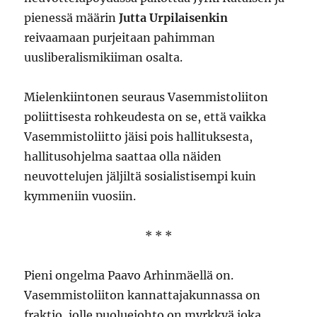
pienessä määrin
Jutta Urpilaisenkin
reivaamaan purjeitaan pahimman
uusliberalismikiiman osalta.
Mielenkiintonen seuraus Vasemmistoliiton
poliittisesta rohkeudesta on se, että vaikka
Vasemmistoliitto jäisi pois hallituksesta,
hallitusohjelma saattaa olla näiden
neuvottelujen jäljiltä sosialistisempi kuin
kymmeniin vuosiin.
* * *
Pieni ongelma Paavo Arhinmäellä on.
Vasemmistoliiton kannattajakunnassa on
fraktio, jolle puoluejohto on myrkkyä joka