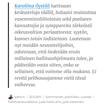
Karoliina Öystilä
luettuaan
keskusteluja täällä, haluaisi muistuttaa
vasemmistoliittolaisia sekä puolueen
kannattajia ja symppareita tärkeästä
oikeusvaltion periaatteesta: syytön,
kunnes toisin todistetaan. Luotetaan
nyt meidän neuvottelijoihin,
odotetaan, että tiedetään ensin
millainen hallitusohjelmasta tulee, ja
päätetään vasta sitten, onko se
sellainen, että voimme olla mukana. Ei
revitä pelihousujamme vielä tässä
vaiheessa.
Kirjoittaja
Julkaistu
Kategoriat
Avain
admin
22.5.2011
kommentti
,
politiikka
,
uutiset
hallitusneuvottelut
,
jussi halla-aho
,
jyrki katainen
,