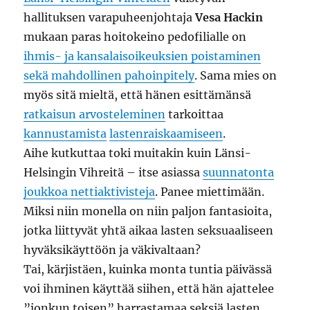
hallituksen varapuheenjohtaja
Vesa Hackin
mukaan paras hoitokeino pedofilialle on
ihmis- ja kansalaisoikeuksien poistaminen
sekä mahdollinen pahoinpitely
. Sama mies on
myös sitä mieltä, että hänen esittämänsä
ratkaisun arvosteleminen
tarkoittaa
kannustamista
lastenraiskaamiseen
.
Aihe kutkuttaa toki muitakin kuin Länsi-
Helsingin Vihreitä – itse asiassa
suunnatonta
joukkoa nettiaktivisteja
. Panee miettimään.
Miksi niin monella on niin paljon fantasioita,
jotka liittyvät yhtä aikaa lasten seksuaaliseen
hyväksikäyttöön ja väkivaltaan?
Tai, kärjistäen, kuinka monta tuntia päivässä
voi ihminen käyttää siihen, että hän ajattelee
”jonkun toisen” harrastamaa seksiä lasten