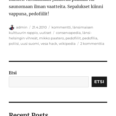
saunomaan ilman vaatteita. Sepalukset kiinni
vappuna, pedofiilit!
Kirjoittaja
Julkaistu
Kategoriat
admin
21.4.2010
kommentti
,
länsimaisen
Avainsanat
kulttuurin rappio
,
uutiset
conservapedia
,
länsi-
helsingin vihreät
,
mikko paatero
,
pedofiilit
,
pedofilia
,
artikke
poliisi
,
uusi suomi
,
vesa hack
,
wikipedia
2 kommenttia
Pedon
jäljillä
Etsi
ETSI
Recent Posts