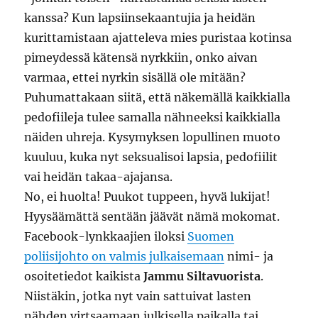
kanssa? Kun lapsiinsekaantujia ja heidän
kurittamistaan ajatteleva mies puristaa kotinsa
pimeydessä kätensä nyrkkiin, onko aivan
varmaa, ettei nyrkin sisällä ole mitään?
Puhumattakaan siitä, että näkemällä kaikkialla
pedofiileja tulee samalla nähneeksi kaikkialla
näiden uhreja. Kysymyksen lopullinen muoto
kuuluu, kuka nyt seksualisoi lapsia, pedofiilit
vai heidän takaa-ajajansa.
No, ei huolta! Puukot tuppeen, hyvä lukijat!
Hyysäämättä sentään jäävät nämä mokomat.
Facebook-lynkkaajien iloksi
Suomen
poliisijohto on valmis julkaisemaan
nimi- ja
osoitetiedot kaikista
Jammu Siltavuorista
.
Niistäkin, jotka nyt vain sattuivat lasten
nähden virtsaamaan julkisella paikalla tai