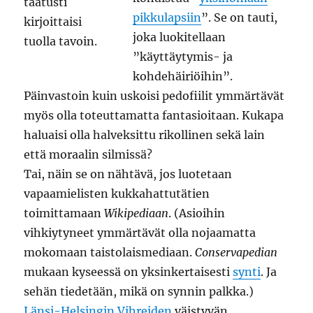
pikkulapsiin
”. Se on tauti,
joka luokitellaan
”käyttäytymis- ja
kohdehäiriöihin”.
Päinvastoin kuin uskoisi pedofiilit ymmärtävät
myös olla toteuttamatta fantasioitaan. Kukapa
haluaisi olla halveksittu rikollinen sekä lain
että moraalin silmissä?
Tai, näin se on nähtävä, jos luotetaan
vapaamielisten kukkahattutätien
toimittamaan
Wikipediaan
. (Asioihin
vihkiytyneet ymmärtävät olla nojaamatta
mokomaan taistolaismediaan.
Conservapedian
mukaan kyseessä on yksinkertaisesti
synti
. Ja
sehän tiedetään, mikä on synnin palkka.)
Länsi-Helsingin Vihreiden
väistyvän