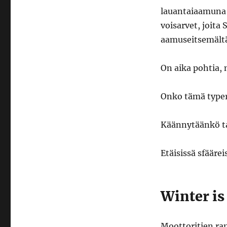
lauantaiaamuna 
voisarvet, joita
aamuseitsemältä
On aika pohtia, m
Onko tämä typer
Käännytäänkö tak
Etäisissä sfäär
Winter i
Moottoritien ra