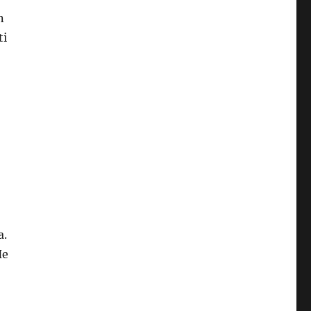
n
ti
a.
He