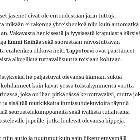
et jäsenet eivät ole entuudestaan järin tuttuja
a mikään ei rakenna yhteishenkeä niin kuin automatka
n. Vakavasta henkisestä ja fyysisestä krapulasta kärsiv
aja
Emmi Keihäs
sekä suorastaan raivostuttavan
ta erähenkeä uhkuva neiti
Tappotorvi
ovat päättäneet
ista alkeellista tuttavallisuutta toisiaan kohtaan.
tykseksi he paljastuvat olevansa likimain sukua –
t kohdanneet kuin laivat yössä toistakymmentä vuotta
rinassa, joka on liian pitkä tässä kerrottavaksi, mutta jo
n ja sisältää mutkikkaita ihmissuhdekuvioita täynnä
isiä seurustelukumppaneita sekä ivallista tuhahtelua
steleville jupeille, jotka luulevat olevansa hippejä.
n niin autio ja nuutunut kuin vain liikennemyymälä