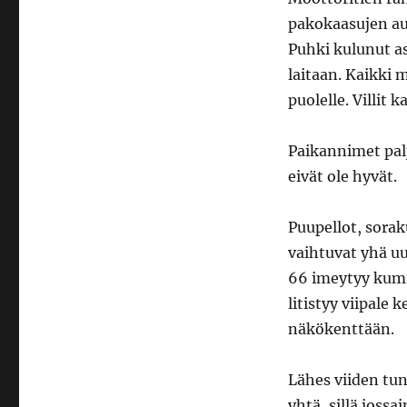
pakokaasujen aut
Puhki kulunut as
laitaan. Kaikki m
puolelle. Villit 
Paikannimet pal
eivät ole hyvät.
Puupellot, sorak
vaihtuvat yhä uu
66 imeytyy kumi
litistyy viipale
näkökenttään.
Lähes viiden tun
yhtä, sillä jos