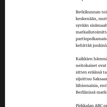
Retkikunnan tois
keskenään, mutt
syvään sisämaaha
matkailutoimitt
partiopoikamais
kehittää jonkinla
Kaikkien hämmäs
neitokaiset ova
sitten eräässä ta
sijoittuu Saksaa
lähiomaisia, ent
Berliinissä matku
Pirkkalan ABC o