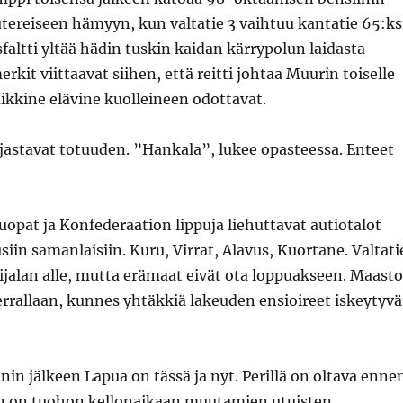
ereiseen hämyyn, kun valtatie 3 vaihtuu kantatie 65:ksi
faltti yltää hädin tuskin kaidan kärrypolun laidasta
erkit viittaavat siihen, että reitti johtaa Muurin toiselle
kaikkine elävine kuolleineen odottavat.
jastavat totuuden. ”Hankala”, lukee opasteessa. Enteet
uopat ja Konfederaation lippuja liehuttavat autiotalot
siin samanlaisiin. Kuru, Virrat, Alavus, Kuortane. Valtati
jalan alle, mutta erämaat eivät ota loppuakseen. Maasto
 kerrallaan, kunnes yhtäkkiä lakeuden ensioireet iskeytyvä
nin jälkeen Lapua on tässä ja nyt. Perillä on oltava enne
sain on tuohon kellonaikaan muutamien utuisten