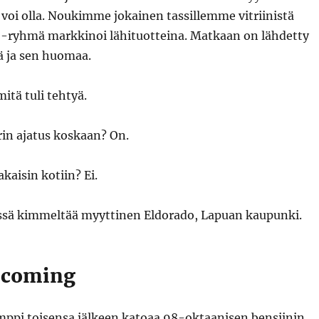
voi olla. Noukimme jokainen tassillemme vitriinistä
 S-ryhmä markkinoi lähituotteina. Matkaan on lähdetty
 ja sen huomaa.
itä tuli tehtyä.
in ajatus koskaan? On.
aisin kotiin? Ei.
eissä kimmeltää myyttinen Eldorado, Lapuan kaupunki.
s coming
mppi toisensa jälkeen katoaa 98-oktaanisen bensiinin