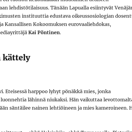
an lehdistötilaisuus. Tänään Lapualla esiintyvät Venäjä
kimusten instituuttia edustava oikeussosiologian dosent
ja Kansallisen Kokoomuksen eurovaaliehdokas,
diayrittäjä
Kai Pöntinen
.
 kättely
i. Eteisessä harppoo lyhyt pönäkkä mies, jonka
luonnehtia lähinnä niukaksi. Hän vaikuttaa levottomalt
lään säntäilee nainen lehtiöineen ja mies kameroineen. 