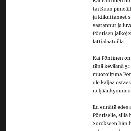
Kai Pöntinen on 
tai Kuun pimeäll
ja kiikuttaneet
vastannut ja luva
Pöntisen jalkoj
lattialaatoilla.
Kai Pöntinen on
tänä keväänä 51-
muotoiltuna Pön
ole kaljaa ostae
neljäänkymmene
En ennätä edes a
Pöntiselle, sil
Surukseen hän h