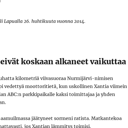
li Lapualla 26. huhtikuuta vuonna 2014.
ivät koskaan alkaneet vaikuttaa
uhatta kilometriä viivasuoraa Nurmijärvi-nimisen
i vedettyä moottoritietä, kun uskollinen Xantia viimein
an ABC:n parkkipaikalle kaksi toimittajaa ja yhden
an.
a aamuilmassa jäätyneet sormeni ratista. Matkantekoa
attavasti, jos Xantian lämmitys toimisi.