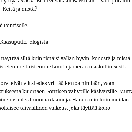
yötyä asiassa. Ei, ei vieläkään Bäckman – vain joitakin
. Keitä ja mistä?
 Pöntiselle.
Kaasuputki-blogista.
näyttää siltä kuin tietäisi vallan hyvin, kenestä ja mistä
istelemme toistemme kouria jämerän maskuliinisesti.
orvi eivät viitsi edes yrittää kertoa nimiään, vaan
stuksesta kujertaen Pöntisen vahvoille käsivarsille. Mutt
inen ei edes huomaa daameja. Hänen niin kuin meidän
sokaisee taivaallinen valkeus, joka täyttää koko