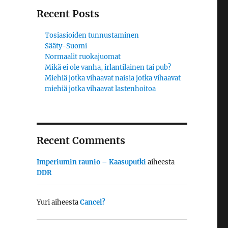
Recent Posts
Tosiasioiden tunnustaminen
Sääty-Suomi
Normaalit ruokajuomat
Mikä ei ole vanha, irlantilainen tai pub?
Miehiä jotka vihaavat naisia jotka vihaavat
miehiä jotka vihaavat lastenhoitoa
Recent Comments
Imperiumin raunio – Kaasuputki
aiheesta
DDR
Yuri
aiheesta
Cancel?