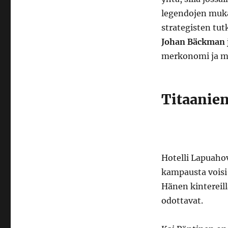
legendojen muka
strategisten tut
Johan Bäckman
merkonomi ja me
Titaanien
Hotelli Lapuahov
kampausta voisi 
Hänen kintereil
odottavat.