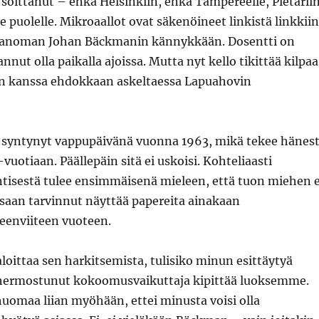
soittanut – ehkä Helsinkiin, ehkä Tampereelle, Pietarii
e puolelle. Mikroaallot ovat säkenöineet linkistä linkkiin
 sanoman Johan Bäckmanin kännykkään. Dosentti on
nnut olla paikalla ajoissa. Mutta nyt kello tikittää kilpaa
en kanssa ehdokkaan askeltaessa Lapuahovin
 syntynyt vappupäivänä vuonna 1963, mikä tekee hänes
vuotiaan. Päällepäin sitä ei uskoisi. Kohteliaasti
tisestä tulee ensimmäisenä mieleen, että tuon miehen e
ssaan tarvinnut näyttää papereita ainakaan
enviiteen vuoteen.
loittaa sen harkitsemista, tulisiko minun esittäytyä
lä hermostunut kokoomusvaikuttaja kipittää luoksemme.
uomaa liian myöhään, ettei minusta voisi olla