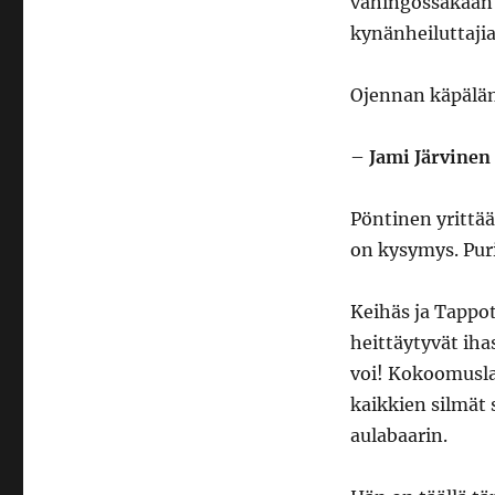
vahingossakaan h
kynänheiluttajia
Ojennan käpäläni
–
Jami Järvinen
Pöntinen yrittää 
on kysymys. Pur
Keihäs ja Tappot
heittäytyvät iha
voi! Kokoomusla
kaikkien silmät 
aulabaarin.