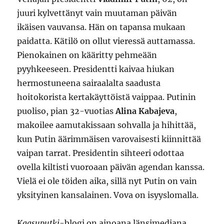
juuri kylvettänyt vain muutaman päivän
ikäisen vauvansa. Hän on tapansa mukaan
paidatta. Kätilö on ollut vieressä auttamassa.
Pienokainen on kääritty pehmeään
pyyhkeeseen. Presidentti kaivaa hiukan
hermostuneena sairaalalta saadusta
hoitokorista kertakäyttöistä vaippaa. Putinin
puoliso, pian 32-vuotias
Alina Kabajeva
,
makoilee aamutakissaan sohvalla ja hihittää,
kun Putin äärimmäisen varovaisesti kiinnittää
vaipan tarrat. Presidentin sihteeri odottaa
ovella kiltisti vuoroaan päivän agendan kanssa.
Vielä ei ole töiden aika, sillä nyt Putin on vain
yksityinen kansalainen. Vova on isyyslomalla.
Kaasuputki
-blogi on ainoana länsimediana