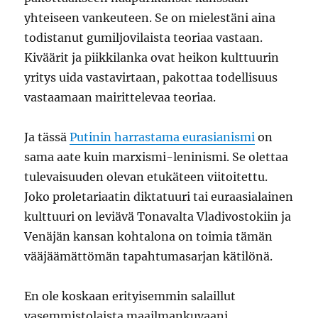
yhteiseen vankeuteen. Se on mielestäni aina
todistanut gumiljovilaista teoriaa vastaan.
Kiväärit ja piikkilanka ovat heikon kulttuurin
yritys uida vastavirtaan, pakottaa todellisuus
vastaamaan mairittelevaa teoriaa.
Ja tässä
Putinin harrastama eurasianismi
on
sama aate kuin marxismi-leninismi. Se olettaa
tulevaisuuden olevan etukäteen viitoitettu.
Joko proletariaatin diktatuuri tai euraasialainen
kulttuuri on leviävä Tonavalta Vladivostokiin ja
Venäjän kansan kohtalona on toimia tämän
vääjäämättömän tapahtumasarjan kätilönä.
En ole koskaan erityisemmin salaillut
vasemmistolaista maailmankuvaani.