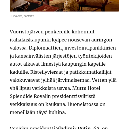
LUGANO, SVEITSI.
Vuoristojärven penkereille kohonnut
italialaiskaupunki kylpee nousevan auringon
valossa. Diplomaattien, investointipankkiirien
ja kansainvälisten järjestöjen työntekijöiden
autot alkavat ilmestyä kaupungin kapeille
kaduille. Risteilyvieraat ja patikkamatkailijat
valokuvaavat jylhää järvimaisemaa. Vetten yllä
yhä lipuu verkkaista usvaa. Mutta Hotel
Splendide Royalin presidenttisviitistä
verkkaisuus on kaukana. Huoneistossa on
meneillään täysi kuhina.
Venäjän presidentti
Vladimir Putin
, 62, on