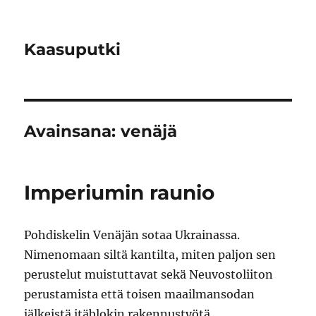
Kaasuputki
Avainsana:
venäjä
Imperiumin raunio
Pohdiskelin Venäjän sotaa Ukrainassa.
Nimenomaan siltä kantilta, miten paljon sen
perustelut muistuttavat sekä Neuvostoliiton
perustamista että toisen maailmansodan
jälkeistä itäblokin rakennustyötä.