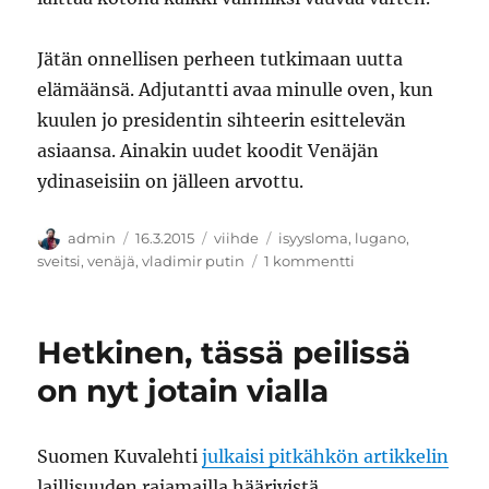
Jätän onnellisen perheen tutkimaan uutta
elämäänsä. Adjutantti avaa minulle oven, kun
kuulen jo presidentin sihteerin esittelevän
asiaansa. Ainakin uudet koodit Venäjän
ydinaseisiin on jälleen arvottu.
Kirjoittaja
Julkaistu
Kategoriat
Avainsanat
admin
16.3.2015
viihde
isyysloma
,
lugano
,
artikkeliin
sveitsi
,
venäjä
,
vladimir putin
1 kommentti
Ihan
tavallinen
perhe
Hetkinen, tässä peilissä
on nyt jotain vialla
Suomen Kuvalehti
julkaisi pitkähkön artikkelin
laillisuuden rajamailla häärivistä