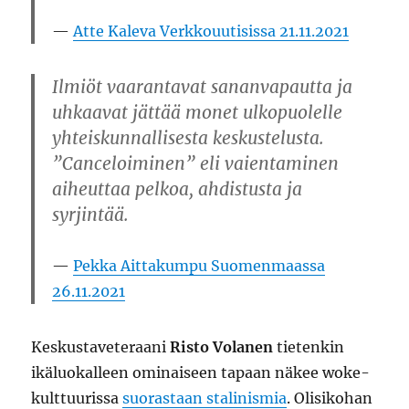
Atte Kaleva Verkkouutisissa 21.11.2021
Ilmiöt vaarantavat sananvapautta ja
uhkaavat jättää monet ulkopuolelle
yhteiskunnallisesta keskustelusta.
”Canceloiminen” eli vaientaminen
aiheuttaa pelkoa, ahdistusta ja
syrjintää.
Pekka Aittakumpu Suomenmaassa
26.11.2021
Keskustaveteraani
Risto Volanen
tietenkin
ikäluokalleen ominaiseen tapaan näkee woke-
kulttuurissa
suorastaan stalinismia
. Olisikohan