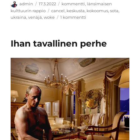
Kirjoittaja
Julkaistu
Kategoriat
admin
17.3.2022
kommentti
,
länsimaisen
Avainsanat
kulttuurin rappio
cancel
,
keskusta
,
kokoomus
,
sota
,
artikkeliin
ukraina
,
venäjä
,
woke
1 kommentti
Cancel?
Ihan tavallinen perhe