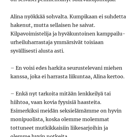
Alina nyökkää sohvalta. Kumpikaan ei suhdetta
hakenut, mutta sellaisen he saivat.
Kilpavoimistelija ja hyväkuntoinen kamppailu-
urheiluharrastaja ymmärsivät toisiaan
syvällisesti alusta asti.
– En voisi edes harkita seurustelevani miehen
kanssa, joka ei harrasta liikuntaa, Alina kertoo.
– Enkä nyt tarkoita mitään lenkkeilyä tai
hiihtoa, vaan kovia fyysisiä haasteita.
Esimerkiksi meidän seksielämämme on hyvin
monipuolista, koska olemme molemmat
tottuneet mutkikkaisiin liikesarjoihin ja
olemme hyvin notkeita.