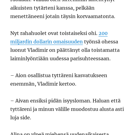
aikuisten tytärteni kanssa, pelkään
menettäneeni jotain täysin korvaamatonta.
Nyt rahahuolet ovat toistaiseksi ohi.
200
miljardin dollarin omaisuuden
työnsä ohessa
luonut Vladimir on päättänyt olla toistamatta
laiminlyöntiään uudessa parisuhteessaan.
– Aion osallistua tyttäreni kasvatukseen
enemmän, Vladimir kertoo.
– Aivan ensiksi pidän isyysloman. Haluan että
tyttäreni ja minun välille muodostuu alusta asti
luja side.
Alina on ylpeä miehensä uudenaikaisesta