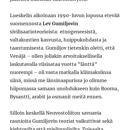
Lueskelin aikoinaan 1990-luvun lopussa etevää
suomennosta
Lev Gumiljovin
sivilisaatioteorioista: etnogeneesistä,
valtakuntien kasvusta, huippukohdasta ja
taantumisesta. Gumiljov tietenkin oletti, että
Venäjä – ollen jollakin arvoituksellisella
laskutavalla viisisataa vuotta ”länttä”
nuorempi – oli vasta matkalla kliimaksiinsa
siinä, missä me länsinaapurissa jo olimme
hiipumassa samaan unohdukseen kuin Rooma,
Bysantti, arabit ja osmanit meitä ennen.
Silloin keskellä Neuvostoliiton savuavia
raunioita Gumiljovin teoriat vaikuttivat sekä
kiehtovilta että mielipuolisilta. Toisaalta