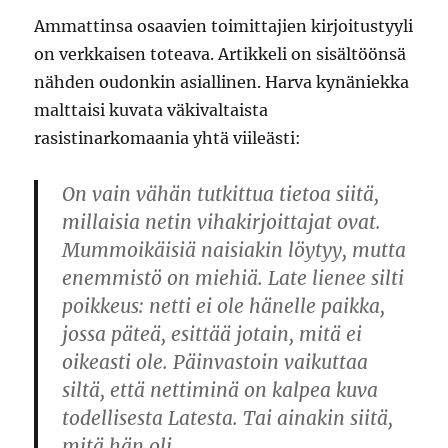
Ammattinsa osaavien toimittajien kirjoitustyyli
on verkkaisen toteava. Artikkeli on sisältöönsä
nähden oudonkin asiallinen. Harva kynäniekka
malttaisi kuvata väkivaltaista
rasistinarkomaania yhtä viileästi:
On vain vähän tutkittua tietoa siitä,
millaisia netin vihakirjoittajat ovat.
Mummoikäisiä naisiakin löytyy, mutta
enemmistö on miehiä. Late lienee silti
poikkeus: netti ei ole hänelle paikka,
jossa päteä, esittää jotain, mitä ei
oikeasti ole. Päinvastoin vaikuttaa
siltä, että nettiminä on kalpea kuva
todellisesta Latesta. Tai ainakin siitä,
mitä hän oli.