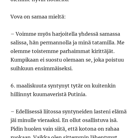
Vova on samaa mieltä:
– Voimme myös harjoitella yhdessä samassa
salissa, hän permannolla ja minä tatamilla. Me
olemme toistemme parhaimmat kirittäjät.
Kumpikaan ei suostu olemaan se, joka poistuu
suihkuun ensimmäiseksi.
6. maaliskuuta syntynyt tytär on kuitenkin
hillinnyt kuumaveristä Putinia.
– Edellisessä liitossa syntyneiden lasteni elämä
jäi minulle vieraaksi. En ollut osallistuva isä.
Pidin huolen vain siitä, että kotona on rahaa
ruokaan. Vaikka olen sittemmin lähentynyt