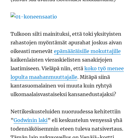
Tulkoon silti mainituksi, että toki yksityisten
rahastojen myöntämät apurahat joskus aivan
oikeasti menevät
epämääräisille mokuttajille
kaikenlaisten vieraskielisten sanakirjojen
laatimiseen. Vieläpä niin, että
koko työ menee
lopulta maahanmuuttajalle
. Mitäpä siinä
kantasuomalainen voi muuta kuin ryhtyä
ulkomaalaisvastaiseksi kansanedustajaksi?
Nettikeskusteluiden nuoruudessa kehitettiin
”
Godwinin laki
” eli keskustelun venyessä yhä
todennäköisemmin eteen tuleva natsivertaus.
Tämän lain nykysovellus on Venäjä-kortti.