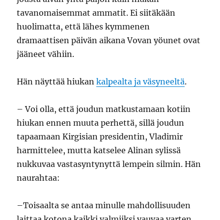
tavanomaisemmat ammatit. Ei siitäkään
huolimatta, että lähes kymmenen
dramaattisen päivän aikana Vovan yöunet ovat
jääneet vähiin.
Hän näyttää hiukan
kalpealta ja väsyneeltä
.
– Voi olla, että joudun matkustamaan kotiin
hiukan ennen muuta perhettä, sillä joudun
tapaamaan Kirgisian presidentin, Vladimir
harmittelee, mutta katselee Alinan sylissä
nukkuvaa vastasyntynyttä lempein silmin. Hän
naurahtaa:
–Toisaalta se antaa minulle mahdollisuuden
laittaa kotona kaikki valmiiksi vauvaa varten.