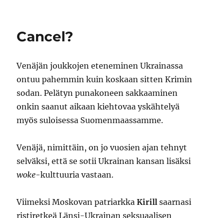
Imperiumi
raunio
Cancel?
Venäjän joukkojen eteneminen Ukrainassa
ontuu pahemmin kuin koskaan sitten Krimin
sodan. Pelätyn punakoneen sakkaaminen
onkin saanut aikaan kiehtovaa yskähtelyä
myös suloisessa Suomenmaassamme.
Venäjä, nimittäin, on jo vuosien ajan tehnyt
selväksi, että se sotii Ukrainan kansan lisäksi
woke
-kulttuuria vastaan.
Viimeksi Moskovan patriarkka
Kirill
saarnasi
ristiretkeä Länsi-Ukrainan seksuaalisen