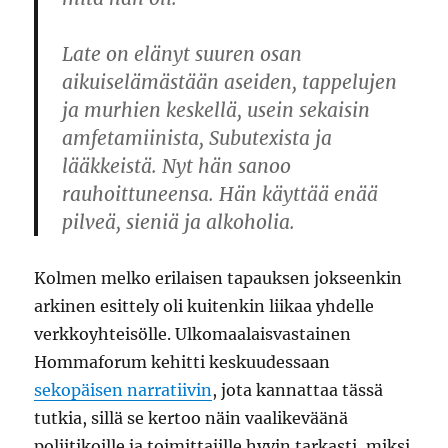
Late on elänyt suuren osan
aikuiselämästään aseiden, tappelujen
ja murhien keskellä, usein sekaisin
amfetamiinista, Subutexista ja
lääkkeistä. Nyt hän sanoo
rauhoittuneensa. Hän käyttää enää
pilveä, sieniä ja alkoholia.
Kolmen melko erilaisen tapauksen jokseenkin
arkinen esittely oli kuitenkin liikaa yhdelle
verkkoyhteisölle. Ulkomaalaisvastainen
Hommaforum kehitti keskuudessaan
sekopäisen narratiivin
, jota kannattaa tässä
tutkia, sillä se kertoo näin vaalikeväänä
poliitikoille ja toimittajille hyvin tarkasti, miksi