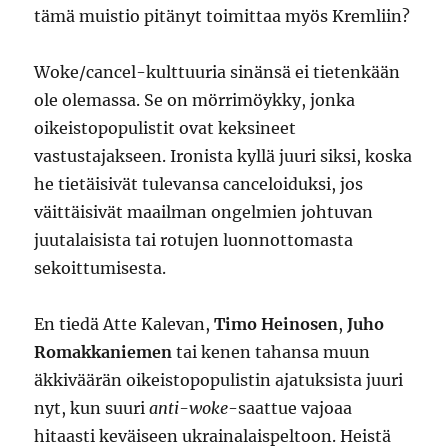
tämä muistio pitänyt toimittaa myös Kremliin?
Woke/cancel-kulttuuria sinänsä ei tietenkään
ole olemassa. Se on mörrimöykky, jonka
oikeistopopulistit ovat keksineet
vastustajakseen. Ironista kyllä juuri siksi, koska
he tietäisivät tulevansa canceloiduksi, jos
väittäisivät maailman ongelmien johtuvan
juutalaisista tai rotujen luonnottomasta
sekoittumisesta.
En tiedä Atte Kalevan,
Timo Heinosen
,
Juho
Romakkaniemen
tai kenen tahansa muun
äkkiväärän oikeistopopulistin ajatuksista juuri
nyt, kun suuri
anti-woke
-saattue vajoaa
hitaasti keväiseen ukrainalaispeltoon. Heistä