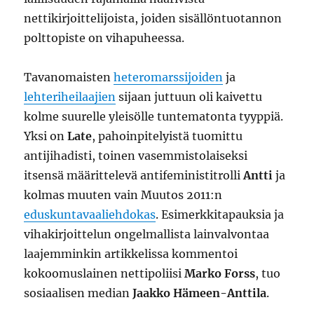
nettikirjoittelijoista, joiden sisällöntuotannon
polttopiste on vihapuheessa.
Tavanomaisten
heteromarssijoiden
ja
lehteriheilaajien
sijaan juttuun oli kaivettu
kolme suurelle yleisölle tuntematonta tyyppiä.
Yksi on
Late
, pahoinpitelyistä tuomittu
antijihadisti, toinen vasemmistolaiseksi
itsensä määrittelevä antifeministitrolli
Antti
ja
kolmas muuten vain Muutos 2011:n
eduskuntavaaliehdokas
. Esimerkkitapauksia ja
vihakirjoittelun ongelmallista lainvalvontaa
laajemminkin artikkelissa kommentoi
kokoomuslainen nettipoliisi
Marko Forss
, tuo
sosiaalisen median
Jaakko Hämeen-Anttila
.