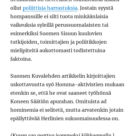
ollut
poliittisia harrastuksia
. Jostain syystä
hompanssille ei silti tuota minkäänlaisia
vaikeuksia syleillä perussuomalaisten tai
esimerkiksi Suomen Sisuun kuuluvien
tutkijoiden, toimittajien ja poliitikkojen
mielipiteitä aukottomasti todistettuina
faktoina.
Suomen Kuvalehden artikkelin kirjoittajien
uskottavuutta syö Homma-aktivistien mukaan
etenkin se, että he ovat saaneet työhönsä
Koneen Säätiön apurahan. Omituista ad
hominemia ei selitetä, mutta arvatenkin jotain
epäilyttävää Herlinien sukuomaisuudessa on.
(Kuvan saa avattua isommaksi klikkaamalla.)