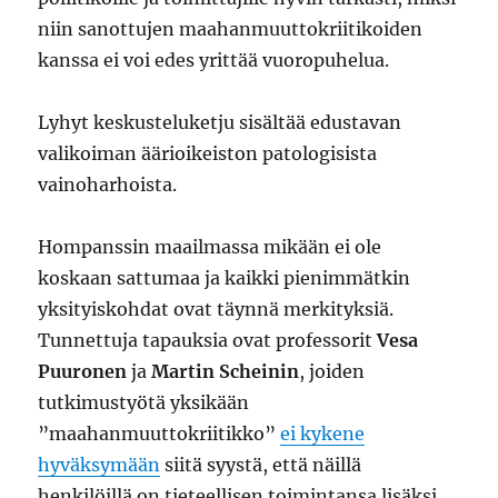
niin sanottujen maahanmuuttokriitikoiden
kanssa ei voi edes yrittää vuoropuhelua.
Lyhyt keskusteluketju sisältää edustavan
valikoiman äärioikeiston patologisista
vainoharhoista.
Hompanssin maailmassa mikään ei ole
koskaan sattumaa ja kaikki pienimmätkin
yksityiskohdat ovat täynnä merkityksiä.
Tunnettuja tapauksia ovat professorit
Vesa
Puuronen
ja
Martin Scheinin
, joiden
tutkimustyötä yksikään
”maahanmuuttokriitikko”
ei kykene
hyväksymään
siitä syystä, että näillä
henkilöillä on tieteellisen toimintansa lisäksi