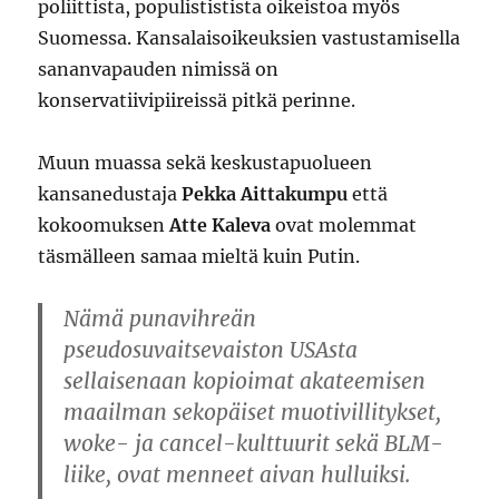
poliittista, populististista oikeistoa myös
Suomessa. Kansalaisoikeuksien vastustamisella
sananvapauden nimissä on
konservatiivipiireissä pitkä perinne.
Muun muassa sekä keskustapuolueen
kansanedustaja
Pekka Aittakumpu
että
kokoomuksen
Atte Kaleva
ovat molemmat
täsmälleen samaa mieltä kuin Putin.
Nämä punavihreän
pseudosuvaitsevaiston USAsta
sellaisenaan kopioimat akateemisen
maailman sekopäiset muotivillitykset,
woke- ja cancel-kulttuurit sekä BLM-
liike, ovat menneet aivan hulluiksi.