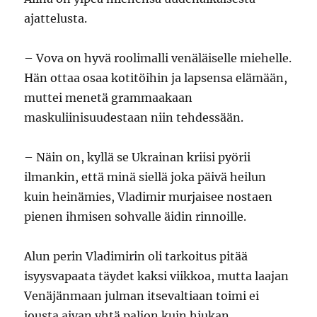
ajattelusta.
– Vova on hyvä roolimalli venäläiselle miehelle.
Hän ottaa osaa kotitöihin ja lapsensa elämään,
muttei menetä grammaakaan
maskuliinisuudestaan niin tehdessään.
– Näin on, kyllä se Ukrainan kriisi pyörii
ilmankin, että minä siellä joka päivä heilun
kuin heinämies, Vladimir murjaisee nostaen
pienen ihmisen sohvalle äidin rinnoille.
Alun perin Vladimirin oli tarkoitus pitää
isyysvapaata täydet kaksi viikkoa, mutta laajan
Venäjänmaan julman itsevaltiaan toimi ei
jousta aivan yhtä paljon kuin hiukan