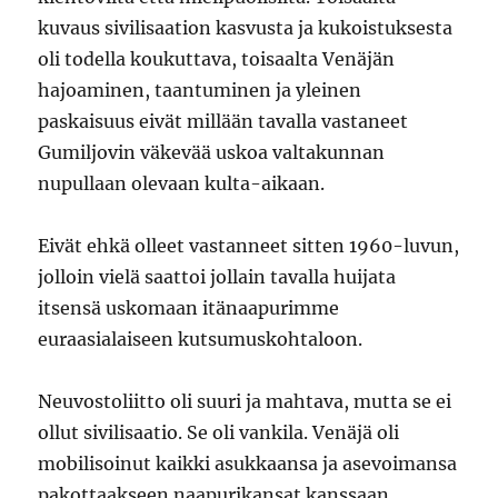
kuvaus sivilisaation kasvusta ja kukoistuksesta
oli todella koukuttava, toisaalta Venäjän
hajoaminen, taantuminen ja yleinen
paskaisuus eivät millään tavalla vastaneet
Gumiljovin väkevää uskoa valtakunnan
nupullaan olevaan kulta-aikaan.
Eivät ehkä olleet vastanneet sitten 1960-luvun,
jolloin vielä saattoi jollain tavalla huijata
itsensä uskomaan itänaapurimme
euraasialaiseen kutsumuskohtaloon.
Neuvostoliitto oli suuri ja mahtava, mutta se ei
ollut sivilisaatio. Se oli vankila. Venäjä oli
mobilisoinut kaikki asukkaansa ja asevoimansa
pakottaakseen naapurikansat kanssaan