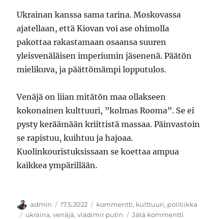
Ukrainan kanssa sama tarina. Moskovassa
ajatellaan, että Kiovan voi ase ohimolla
pakottaa rakastamaan osaansa suuren
yleisvenäläisen imperiumin jäsenenä. Päätön
mielikuva, ja päättömämpi lopputulos.
Venäjä on liian mitätön maa ollakseen
kokonainen kulttuuri, ”kolmas Rooma”. Se ei
pysty keräämään kriittistä massaa. Päinvastoin
se rapistuu, kuihtuu ja hajoaa.
Kuolinkouristuksissaan se koettaa ampua
kaikkea ympärillään.
Kirjoittaja
Julkaistu
Kategoriat
admin
17.5.2022
kommentti
,
kulttuuri
,
politiikka
Avainsanat
artikkeliin
ukraina
,
venäjä
,
vladimir putin
Jätä kommentti