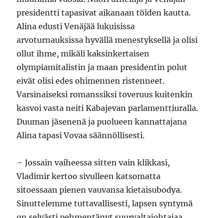
presidentti tapasivat aikanaan töiden kautta.
Alina edusti Venäjää lukuisissa
arvoturnauksissa hyvällä menestyksellä ja olisi
ollut ihme, mikäli kaksinkertaisen
olympiamitalistin ja maan presidentin polut
eivät olisi edes ohimennen ristenneet.
Varsinaiseksi romanssiksi toveruus kuitenkin
kasvoi vasta neiti Kabajevan parlamenttiuralla.
Duuman jäsenenä ja puolueen kannattajana
Alina tapasi Vovaa säännöllisesti.
– Jossain vaiheessa sitten vain klikkasi,
Vladimir kertoo sivulleen katsomatta
sitoessaan pienen vauvansa kietaisubodya.
Sinuttelemme tuttavallisesti, lapsen syntymä
on selvästi pehmentänyt suurvaltajohtajaa.