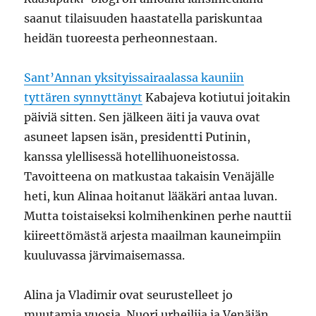
saanut tilaisuuden haastatella pariskuntaa
heidän tuoreesta perheonnestaan.
Sant’Annan yksityissairaalassa kauniin
tyttären synnyttänyt
Kabajeva kotiutui joitakin
päiviä sitten. Sen jälkeen äiti ja vauva ovat
asuneet lapsen isän, presidentti Putinin,
kanssa ylellisessä hotellihuoneistossa.
Tavoitteena on matkustaa takaisin Venäjälle
heti, kun Alinaa hoitanut lääkäri antaa luvan.
Mutta toistaiseksi kolmihenkinen perhe nauttii
kiireettömästä arjesta maailman kauneimpiin
kuuluvassa järvimaisemassa.
Alina ja Vladimir ovat seurustelleet jo
muutamia vuosia. Nuori urheilija ja Venäjän