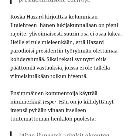
Koska Hazard kirjoittaa kolumniaan
Iltalehteen, hänen lukijakunnallaan on pieni
rajoite: ylivoimaisesti suurin osa ei osaa lukea.
Heille ei tule mieleenkään, että Hazard
parodioisi presidentin työryhmän olettamaa
kohderyhmää. Siksi teksti synnytti oitis
päättömiä vastauksia, joissa ei ole tallella
viimeisintäkään tolkun hiventä.
Ensimmäinen kommentoija käyttää
nimimerkkiä
Jesper
. Hän on jo kiihdyttänyt
itsensä pyhään vihaan itselleen
tuntemattoman henkilön puolesta:
Miten ihmeessä uskalsit oksentaa