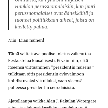
Haukion perussuomalaisiin, kun juuri
perussuomalaiset ovat äänekkäitä ja
tuoneet politiikkaan aiheet, joista on
kielletty puhua.
Niin! Liian nainen!
Tämä valitettava puoliso-oletus vaikeuttaa
keskustelua kiusallisesti. Ei vain niin, että
itseensä viittaaminen ”presidentin naisena”
tulkitaan oitis presidentin aviovaimoon
kohdistuvaksi vittuiluksi, vaan yleensä
puheessa presidentin seuralaisista.
Ajatellaanpa vaikka
Alan J. Pakulan
Watergate-
aiheista elokuvaklassikkoa vuodelta 1976.