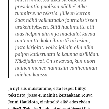
presidentin puolison päälle? Aika
tuomitsevaa tekstiä. Jälleen kerran.
Saas nähä vaikuttaako journalistiseen
urakehitykseen. Siitä huolimatta otit
taas helpon uhrin ja maalailet kuvaa
tuntematta koko ihmistä tai asiaa,
josta kirjoitit. Voiko jollain olla näin
paljon katkeruutta ja kaunaa sisällään.
Näköjään voi. On se kovaa, kun nuori
nainen menee naimisiin vanhemman
miehen kanssa.
Ja nyt siis muistamme, että Jesper hiiltyi
tekstistä, jossa ei mainita kertaakaan rouva
Jenni Haukiota
, ei nimeltä eikä edes rivien
välissä. Tekstistä, joka ei edes etäisesti liity