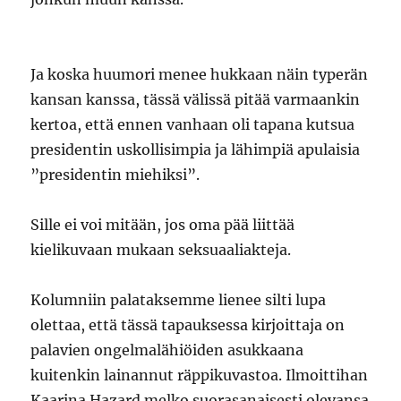
Ja koska huumori menee hukkaan näin typerän
kansan kanssa, tässä välissä pitää varmaankin
kertoa, että ennen vanhaan oli tapana kutsua
presidentin uskollisimpia ja lähimpiä apulaisia
”presidentin miehiksi”.
Sille ei voi mitään, jos oma pää liittää
kielikuvaan mukaan seksuaaliakteja.
Kolumniin palataksemme lienee silti lupa
olettaa, että tässä tapauksessa kirjoittaja on
palavien ongelmalähiöiden asukkaana
kuitenkin lainannut räppikuvastoa. Ilmoittihan
Kaarina Hazard melko suorasanaisesti olevansa