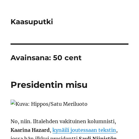
Kaasuputki
Avainsana:
50 cent
Presidentin misu
No, niin. Iltalehden vakituinen kolumnisti,
Kaarina Hazard
,
kynäili joutessaan tekstin
,
jossa hän ilkkui presidentti
Sauli Niinistön