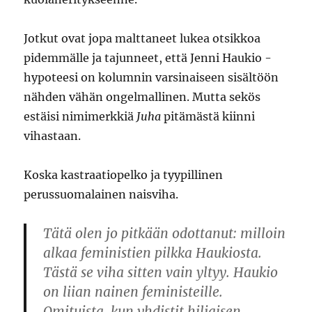
Jotkut ovat jopa malttaneet lukea otsikkoa
pidemmälle ja tajunneet, että Jenni Haukio -
hypoteesi on kolumnin varsinaiseen sisältöön
nähden vähän ongelmallinen. Mutta sekös
estäisi nimimerkkiä
Juha
pitämästä kiinni
vihastaan.
Koska kastraatiopelko ja tyypillinen
perussuomalainen naisviha.
Tätä olen jo pitkään odottanut: milloin
alkaa feministien pilkka Haukiosta.
Tästä se viha sitten vain yltyy. Haukio
on liian nainen feministeille.
Omituista, kun yhdistit hiljaisen