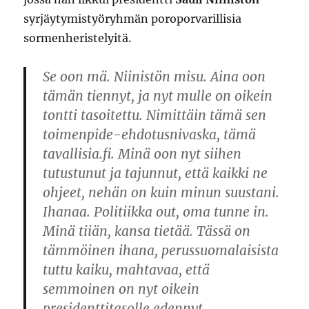
syrjäytymistyöryhmän poroporvarillisia
sormenheristelyitä.
Se oon mä. Niinistön misu. Aina oon
tämän tiennyt, ja nyt mulle on oikein
tontti tasoitettu. Nimittäin tämä sen
toimenpide-ehdotusnivaska, tämä
tavallisia.fi. Minä oon nyt siihen
tutustunut ja tajunnut, että kaikki ne
ohjeet, nehän on kuin minun suustani.
Ihanaa. Politiikka out, oma tunne in.
Minä tiiän, kansa tietää. Tässä on
tämmöinen ihana, perussuomalaisista
tuttu kaiku, mahtavaa, että
semmoinen on nyt oikein
presidenttitasolle edennyt.