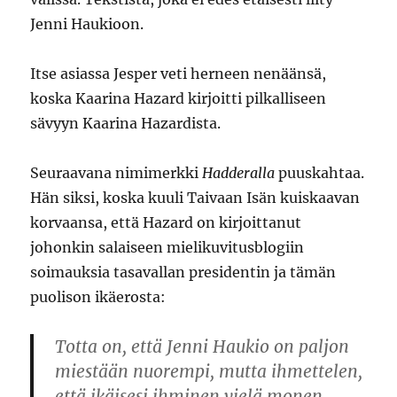
Jenni Haukioon.
Itse asiassa Jesper veti herneen nenäänsä,
koska Kaarina Hazard kirjoitti pilkalliseen
sävyyn Kaarina Hazardista.
Seuraavana nimimerkki
Hadderalla
puuskahtaa.
Hän siksi, koska kuuli Taivaan Isän kuiskaavan
korvaansa, että Hazard on kirjoittanut
johonkin salaiseen mielikuvitusblogiin
soimauksia tasavallan presidentin ja tämän
puolison ikäerosta:
Totta on, että Jenni Haukio on paljon
miestään nuorempi, mutta ihmettelen,
että ikäisesi ihminen vielä monen