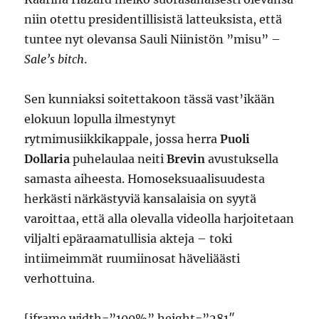
niin otettu presidentillisistä latteuksista, että
tuntee nyt olevansa Sauli Niinistön ”misu” –
Sale’s bitch
.
Sen kunniaksi soitettakoon tässä vast’ikään
elokuun lopulla ilmestynyt
rytmimusiikkikappale, jossa herra
Puoli
Dollaria
puhelaulaa neiti
Brevin
avustuksella
samasta aiheesta. Homoseksuaalisuudesta
herkästi närkästyviä kansalaisia on syytä
varoittaa, että alla olevalla videolla harjoitetaan
viljalti epäraamatullisia akteja – toki
intiimeimmät ruumiinosat häveliäästi
verhottuina.
[iframe width=”100%” height=”281″