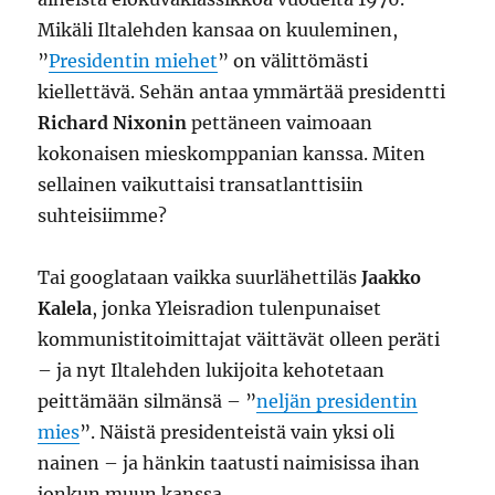
Mikäli Iltalehden kansaa on kuuleminen,
”
Presidentin miehet
” on välittömästi
kiellettävä. Sehän antaa ymmärtää presidentti
Richard Nixonin
pettäneen vaimoaan
kokonaisen mieskomppanian kanssa. Miten
sellainen vaikuttaisi transatlanttisiin
suhteisiimme?
Tai googlataan vaikka suurlähettiläs
Jaakko
Kalela
, jonka Yleisradion tulenpunaiset
kommunistitoimittajat väittävät olleen peräti
– ja nyt Iltalehden lukijoita kehotetaan
peittämään silmänsä – ”
neljän presidentin
mies
”. Näistä presidenteistä vain yksi oli
nainen – ja hänkin taatusti naimisissa ihan
jonkun muun kanssa.