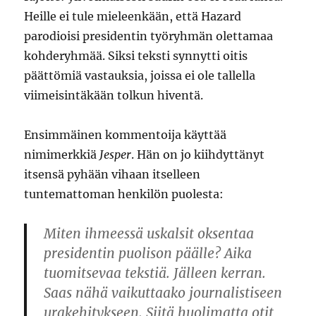
Heille ei tule mieleenkään, että Hazard
parodioisi presidentin työryhmän olettamaa
kohderyhmää. Siksi teksti synnytti oitis
päättömiä vastauksia, joissa ei ole tallella
viimeisintäkään tolkun hiventä.
Ensimmäinen kommentoija käyttää
nimimerkkiä
Jesper
. Hän on jo kiihdyttänyt
itsensä pyhään vihaan itselleen
tuntemattoman henkilön puolesta:
Miten ihmeessä uskalsit oksentaa
presidentin puolison päälle? Aika
tuomitsevaa tekstiä. Jälleen kerran.
Saas nähä vaikuttaako journalistiseen
urakehitykseen. Siitä huolimatta otit