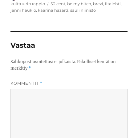
Avainsanat
kulttuurin rappio
50 cent
,
be my bitch
,
brevi
,
iltalehti
,
jenni haukio
,
kaarina hazard
,
sauli niinistö
Vastaa
Sähköpostiosoitettasi ei julkaista.
Pakolliset kentät on
merkitty
*
KOMMENTTI
*