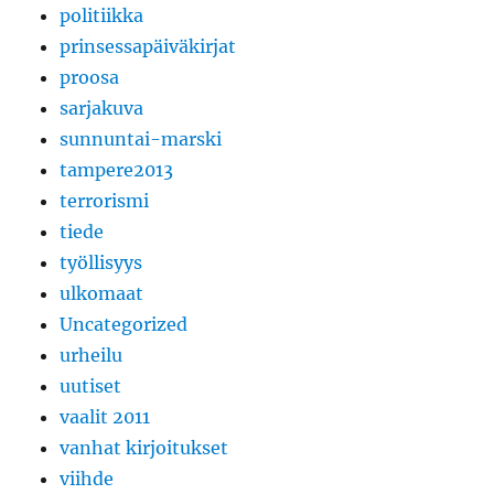
politiikka
prinsessapäiväkirjat
proosa
sarjakuva
sunnuntai-marski
tampere2013
terrorismi
tiede
työllisyys
ulkomaat
Uncategorized
urheilu
uutiset
vaalit 2011
vanhat kirjoitukset
viihde