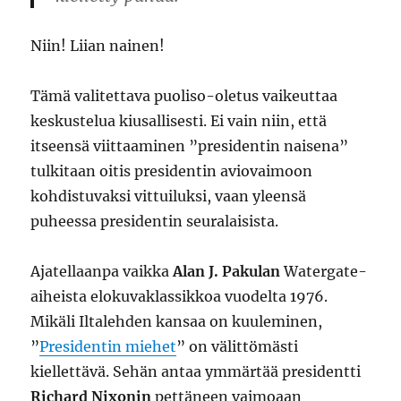
Niin! Liian nainen!
Tämä valitettava puoliso-oletus vaikeuttaa
keskustelua kiusallisesti. Ei vain niin, että
itseensä viittaaminen ”presidentin naisena”
tulkitaan oitis presidentin aviovaimoon
kohdistuvaksi vittuiluksi, vaan yleensä
puheessa presidentin seuralaisista.
Ajatellaanpa vaikka
Alan J. Pakulan
Watergate-
aiheista elokuvaklassikkoa vuodelta 1976.
Mikäli Iltalehden kansaa on kuuleminen,
”
Presidentin miehet
” on välittömästi
kiellettävä. Sehän antaa ymmärtää presidentti
Richard Nixonin
pettäneen vaimoaan