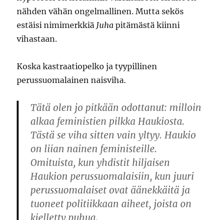
nähden vähän ongelmallinen. Mutta sekös
estäisi nimimerkkiä
Juha
pitämästä kiinni
vihastaan.
Koska kastraatiopelko ja tyypillinen
perussuomalainen naisviha.
Tätä olen jo pitkään odottanut: milloin
alkaa feministien pilkka Haukiosta.
Tästä se viha sitten vain yltyy. Haukio
on liian nainen feministeille.
Omituista, kun yhdistit hiljaisen
Haukion perussuomalaisiin, kun juuri
perussuomalaiset ovat äänekkäitä ja
tuoneet politiikkaan aiheet, joista on
kielletty puhua.