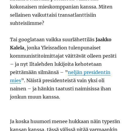
kokonaisen mieskomppanian kanssa. Miten
sellainen vaikuttaisi transatlanttisiin
suhteisiimme?
Tai googlataan vaikka suurlähettiläs
Jaakko
Kalela
, jonka Yleisradion tulenpunaiset
kommunistitoimittajat väittävät olleen peräti
– ja nyt Iltalehden lukijoita kehotetaan
peittämään silmänsä – ”
neljän presidentin
mies
”. Näistä presidenteistä vain yksi oli
nainen – ja hänkin taatusti naimisissa ihan
jonkun muun kanssa.
Ja koska huumori menee hukkaan näin typerän
kansan kanssa, tässä välissä pitää varmaankin