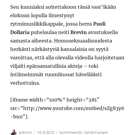
Sen kunniaksi soitettakoon tässä vast’ikään
elokuun lopulla ilmestynyt
rytmimusiikkikappale, jossa herra
Puoli
Dollaria
puhelaulaa neiti
Brevin
avustuksella
samasta aiheesta. Homoseksuaalisuudesta
herkästi närkästyviä kansalaisia on syytä
varoittaa, että alla olevalla videolla harjoitetaan
viljalti epäraamatullisia akteja – toki
intiimeimmät ruumiinosat häveliäästi
verhottuina.
[iframe width=”100%” height=”281″
src=”http://www.youtube.com/embed/sZg83y6
-bn0″].
Kirjoittaja
Julkaistu
Kategoriat
admin
14.9.2012
kommentti
,
länsimaisen