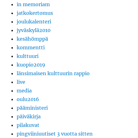
in memoriam
jatkokertomus
joulukalenteri
jyväskylä2010
kesähömppä
kommentti
kulttuuri
kuopio2019
länsimaisen kulttuurin rappio
live
media
oulu2016
pääministeri
päiväkirja
pilakuvat
pingviiniuutiset 3 vuotta sitten