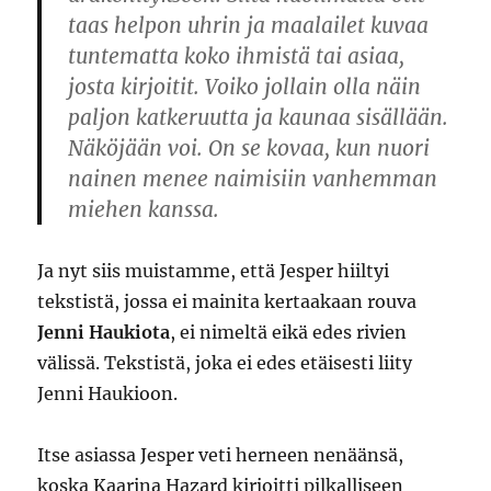
taas helpon uhrin ja maalailet kuvaa
tuntematta koko ihmistä tai asiaa,
josta kirjoitit. Voiko jollain olla näin
paljon katkeruutta ja kaunaa sisällään.
Näköjään voi. On se kovaa, kun nuori
nainen menee naimisiin vanhemman
miehen kanssa.
Ja nyt siis muistamme, että Jesper hiiltyi
tekstistä, jossa ei mainita kertaakaan rouva
Jenni Haukiota
, ei nimeltä eikä edes rivien
välissä. Tekstistä, joka ei edes etäisesti liity
Jenni Haukioon.
Itse asiassa Jesper veti herneen nenäänsä,
koska Kaarina Hazard kirjoitti pilkalliseen