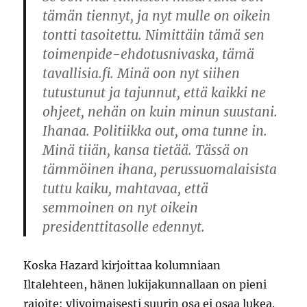
tämän tiennyt, ja nyt mulle on oikein
tontti tasoitettu. Nimittäin tämä sen
toimenpide-ehdotusnivaska, tämä
tavallisia.fi. Minä oon nyt siihen
tutustunut ja tajunnut, että kaikki ne
ohjeet, nehän on kuin minun suustani.
Ihanaa. Politiikka out, oma tunne in.
Minä tiiän, kansa tietää. Tässä on
tämmöinen ihana, perussuomalaisista
tuttu kaiku, mahtavaa, että
semmoinen on nyt oikein
presidenttitasolle edennyt.
Koska Hazard kirjoittaa kolumniaan
Iltalehteen, hänen lukijakunnallaan on pieni
rajoite: ylivoimaisesti suurin osa ei osaa lukea.