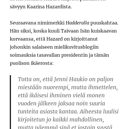
sävyyn Kaarina Hazardista.
Seuraavana nimimerkki
Hadderalla
puuskahtaa.
Hän siksi, koska kuuli Taivaan Isän kuiskaavan
korvaansa, että Hazard on kirjoittanut
johonkin salaiseen mielikuvitusblogiin
soimauksia tasavallan presidentin ja tämän
puolison ikäerosta:
Totta on, että Jenni Haukio on paljon
miestään nuorempi, mutta ihmettelen,
että ikäisesi ihminen vielä monen
vuoden jälkeen jaksaa noin suuria
tunteita asiasta kantaa. Aiheesta luulisi
kirjoitetun jo kaikki mahdollinen,
mutta näemmä sinä et jostain syystä