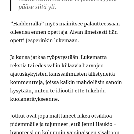
pääse siitä yli.
”Hadderralla” myös mainitsee palautteessaan
olleensa ennen opettaja. Aivan ilmeisesti hän
opetti Jesperinkin lukemaan.
Ja kansa jatkaa ryöpytystään. Lukematta
tekstiä tai edes väliin kiilaavia harvojen
ajatuskykyisten kanssaihmisten ällistyneitä
kommentteja, joissa kaikin mahdollisin sanoin
kysytään, miten te idiootit ette tukehdu
kuolaneritykseenne.
Jotkut ovat jopa malttaneet lukea otsikkoa
pidemmälle ja tajunneet, että Jenni Haukio -
hypoteesi on kolumnin varsinaiseen sisältöön