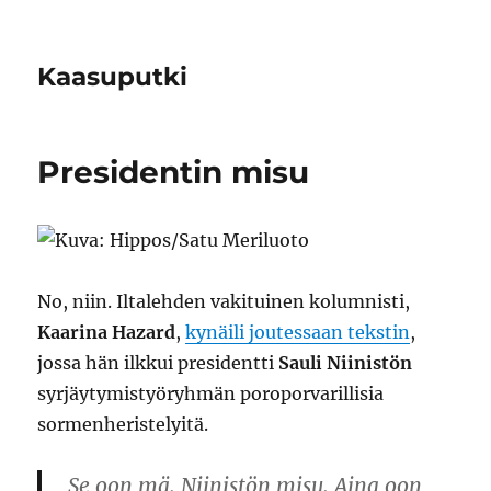
Kaasuputki
Presidentin misu
No, niin. Iltalehden vakituinen kolumnisti,
Kaarina Hazard
,
kynäili joutessaan tekstin
,
jossa hän ilkkui presidentti
Sauli Niinistön
syrjäytymistyöryhmän poroporvarillisia
sormenheristelyitä.
Se oon mä. Niinistön misu. Aina oon