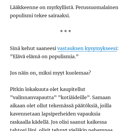
Lääkkeenne on myrkyllistä. Perussuomalainen
populismi tekee sairaaksi.
* * *
Sinä kehut saaneesi
vastauksen kysymykseesi
:
”Elävä elämä on populismia.”
Jos näin on, miksi myyt kuolemaa?
Pitkin lokakuuta olet kaupitellut
”valinnanvapautta” ”kotiäideille”. Samaan
aikaan olet ollut tekemässä päätöksiä, joilla
kavennetaan lapsiperheiden vapauksia
raskaalla kädellä. Jos olisi saanut kaikessa
tahtosi läpi, olisit tehnyt vieläkin pahempaa