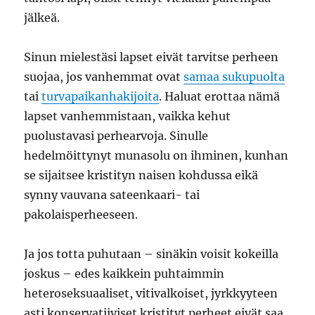
jälkeä.
Sinun mielestäsi lapset eivät tarvitse perheen
suojaa, jos vanhemmat ovat
samaa sukupuolta
tai
turvapaikanhakijoita
. Haluat erottaa nämä
lapset vanhemmistaan, vaikka kehut
puolustavasi perhearvoja. Sinulle
hedelmöittynyt munasolu on ihminen, kunhan
se sijaitsee kristityn naisen kohdussa eikä
synny vauvana sateenkaari- tai
pakolaisperheeseen.
Ja jos totta puhutaan – sinäkin voisit kokeilla
joskus ­– edes kaikkein puhtaimmin
heteroseksuaaliset, vitivalkoiset, jyrkkyyteen
asti konservatiiviset kristityt perheet eivät saa