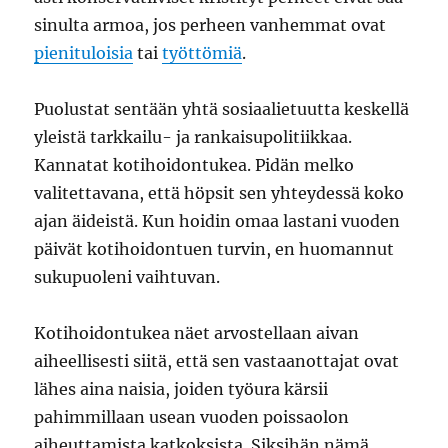
sinulta armoa, jos perheen vanhemmat ovat
pienituloisia
tai
työttömiä
.
Puolustat sentään yhtä sosiaalietuutta keskellä
yleistä tarkkailu- ja rankaisupolitiikkaa.
Kannatat kotihoidontukea. Pidän melko
valitettavana, että höpsit sen yhteydessä koko
ajan äideistä. Kun hoidin omaa lastani vuoden
päivät kotihoidontuen turvin, en huomannut
sukupuoleni vaihtuvan.
Kotihoidontukea näet arvostellaan aivan
aiheellisesti siitä, että sen vastaanottajat ovat
lähes aina naisia, joiden työura kärsii
pahimmillaan usean vuoden poissaolon
aiheuttamista katkoksista. Siksihän nämä