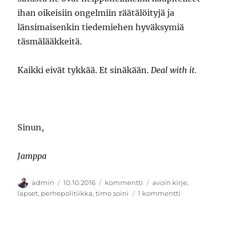
ihan oikeisiin ongelmiin räätälöityjä ja
länsimaisenkin tiedemiehen hyväksymiä
täsmälääkkeitä.
Kaikki eivät tykkää. Et sinäkään.
Deal with it.
Sinun,
Jamppa
Kirjoittaja
Julkaistu
Kategoriat
Avainsanat
admin
10.10.2016
kommentti
avoin kirje
,
artikkeliin
lapset
,
perhepolitiikka
,
timo soini
1 kommentti
Kirje
Timo
Soinille