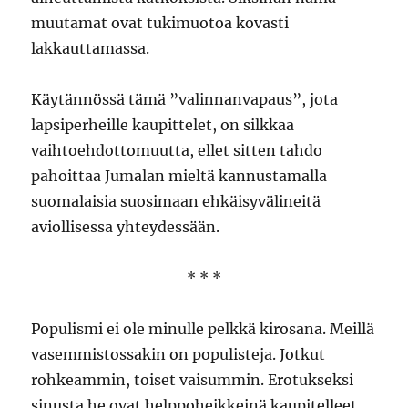
muutamat ovat tukimuotoa kovasti
lakkauttamassa.
Käytännössä tämä ”valinnanvapaus”, jota
lapsiperheille kaupittelet, on silkkaa
vaihtoehdottomuutta, ellet sitten tahdo
pahoittaa Jumalan mieltä kannustamalla
suomalaisia suosimaan ehkäisyvälineitä
aviollisessa yhteydessään.
* * *
Populismi ei ole minulle pelkkä kirosana. Meillä
vasemmistossakin on populisteja. Jotkut
rohkeammin, toiset vaisummin. Erotukseksi
sinusta he ovat helppoheikkeinä kaupitelleet