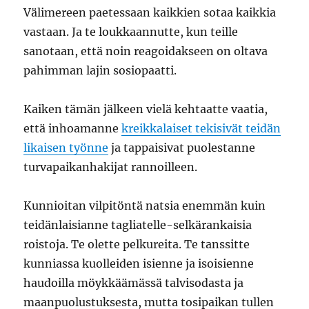
Välimereen paetessaan kaikkien sotaa kaikkia
vastaan. Ja te loukkaannutte, kun teille
sanotaan, että noin reagoidakseen on oltava
pahimman lajin sosiopaatti.
Kaiken tämän jälkeen vielä kehtaatte vaatia,
että inhoamanne
kreikkalaiset tekisivät teidän
likaisen työnne
ja tappaisivat puolestanne
turvapaikanhakijat rannoilleen.
Kunnioitan vilpitöntä natsia enemmän kuin
teidänlaisianne tagliatelle-selkärankaisia
roistoja. Te olette pelkureita. Te tanssitte
kunniassa kuolleiden isienne ja isoisienne
haudoilla möykkäämässä talvisodasta ja
maanpuolustuksesta, mutta tosipaikan tullen