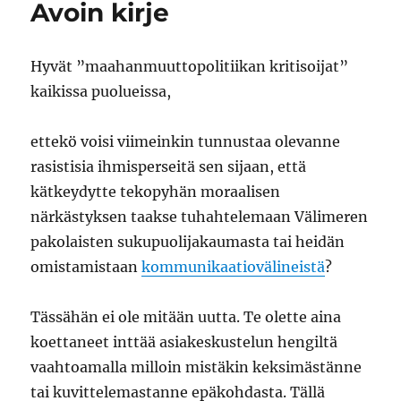
Avoin kirje
Hyvät ”maahanmuuttopolitiikan kritisoijat”
kaikissa puolueissa,
ettekö voisi viimeinkin tunnustaa olevanne
rasistisia ihmisperseitä sen sijaan, että
kätkeydytte tekopyhän moraalisen
närkästyksen taakse tuhahtelemaan Välimeren
pakolaisten sukupuolijakaumasta tai heidän
omistamistaan
kommunikaatiovälineistä
?
Tässähän ei ole mitään uutta. Te olette aina
koettaneet inttää asiakeskustelun hengiltä
vaahtoamalla milloin mistäkin keksimästänne
tai kuvittelemastanne epäkohdasta. Tällä