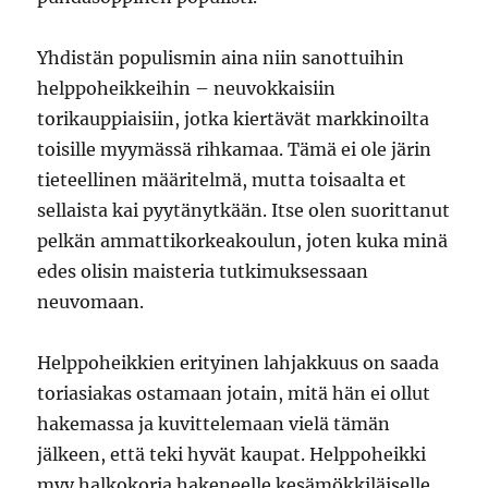
Yhdistän populismin aina niin sanottuihin
helppoheikkeihin – neuvokkaisiin
torikauppiaisiin, jotka kiertävät markkinoilta
toisille myymässä rihkamaa. Tämä ei ole järin
tieteellinen määritelmä, mutta toisaalta et
sellaista kai pyytänytkään. Itse olen suorittanut
pelkän ammattikorkeakoulun, joten kuka minä
edes olisin maisteria tutkimuksessaan
neuvomaan.
Helppoheikkien erityinen lahjakkuus on saada
toriasiakas ostamaan jotain, mitä hän ei ollut
hakemassa ja kuvittelemaan vielä tämän
jälkeen, että teki hyvät kaupat. Helppoheikki
myy halkokoria hakeneelle kesämökkiläiselle