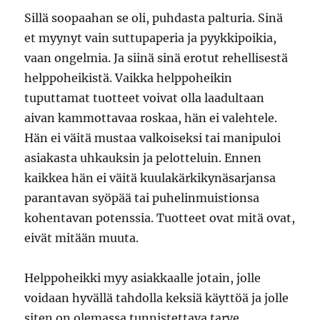
Sillä soopaahan se oli, puhdasta palturia. Sinä
et myynyt vain suttupaperia ja pyykkipoikia,
vaan ongelmia. Ja siinä sinä erotut rehellisestä
helppoheikistä. Vaikka helppoheikin
tuputtamat tuotteet voivat olla laadultaan
aivan kammottavaa roskaa, hän ei valehtele.
Hän ei väitä mustaa valkoiseksi tai manipuloi
asiakasta uhkauksin ja pelotteluin. Ennen
kaikkea hän ei väitä kuulakärkikynäsarjansa
parantavan syöpää tai puhelinmuistionsa
kohentavan potenssia. Tuotteet ovat mitä ovat,
eivät mitään muuta.
Helppoheikki myy asiakkaalle jotain, jolle
voidaan hyvällä tahdolla keksiä käyttöä ja jolle
siten on olemassa tunnistettava tarve.