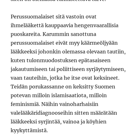
Perussuomalaiset sitä vastoin ovat
ihmelääkettä kauppaavia hengenvaarallisia
puoskareita. Karummin sanottuna
perussuomalaiset eivät myy käärmeöljyään
lääkkeeksi johonkin olemassa olevaan tautiin,
kuten tulonmuodostuksen epätasaiseen
jakautumiseen tai poliittiseen syrjäytymiseen,
vaan tauteihin, jotka he itse ovat keksineet.
Teidän porukassanne on keksitty Suomen
potevan milloin islamisaatiota, milloin
feminismiä. Näihin vainoharhaisiin
valelääkäridiagnooseihin sitten määrätään
lääkkeeksi syrjintää, vainoa ja köyhien
kyykyttämistä.