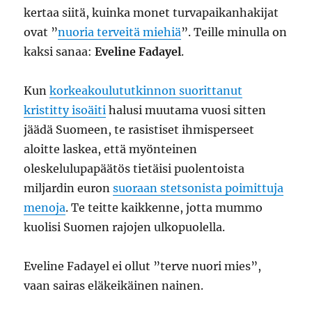
kertaa siitä, kuinka monet turvapaikanhakijat
ovat ”
nuoria terveitä miehiä
”. Teille minulla on
kaksi sanaa:
Eveline Fadayel
.
Kun
korkeakoulututkinnon suorittanut
kristitty isoäiti
halusi muutama vuosi sitten
jäädä Suomeen, te rasistiset ihmisperseet
aloitte laskea, että myönteinen
oleskelulupapäätös tietäisi puolentoista
miljardin euron
suoraan stetsonista poimittuja
menoja
. Te teitte kaikkenne, jotta mummo
kuolisi Suomen rajojen ulkopuolella.
Eveline Fadayel ei ollut ”terve nuori mies”,
vaan sairas eläkeikäinen nainen.