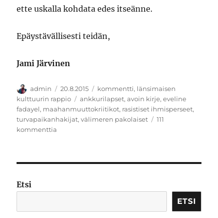
ette uskalla kohdata edes itseänne.
Epäystävällisesti teidän,
Jami Järvinen
Kirjoittaja
Julkaistu
Kategoriat
admin
20.8.2015
kommentti
,
länsimaisen
Avainsanat
kulttuurin rappio
ankkurilapset
,
avoin kirje
,
eveline
fadayel
,
maahanmuuttokriitikot
,
rasistiset ihmisperseet
,
turvapaikanhakijat
,
välimeren pakolaiset
111
artikkeliin
kommenttia
Avoin
kirje
Etsi
ETSI