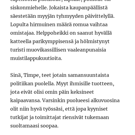
siskonmiehelle. Jokaista kaupanpäällistä
säestetään myyjän tyhmyyden päivittelyllä.
Lopulta hirmuinen määrä romua vaihtaa
omistajaa. Helppoheikki on saanut hyvällä
katteella parikymppisensä ja hölmistynyt
turisti muovikassillisen vaaleanpunaisia
muistilappukuutioita.
Sinä, Timpe, teet jotain samansuuntaista
politiikan puolella. Myyt ihmisille tuotteen,
jota eivät olisi omin päin keksineet
kaipaavansa. Varsinkin puolueesi alkuvuosina
olit niin hyvä työssäsi, että jopa kyyniset
tutkijat ja toimittajat riensivät tukemaan
suoltamaasi soopaa.