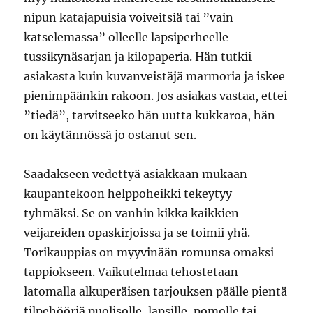
nipun katajapuisia voiveitsiä tai ”vain
katselemassa” olleelle lapsiperheelle
tussikynäsarjan ja kilopaperia. Hän tutkii
asiakasta kuin kuvanveistäjä marmoria ja iskee
pienimpäänkin rakoon. Jos asiakas vastaa, ettei
”tiedä”, tarvitseeko hän uutta kukkaroa, hän
on käytännössä jo ostanut sen.
Saadakseen vedettyä asiakkaan mukaan
kaupantekoon helppoheikki tekeytyy
tyhmäksi. Se on vanhin kikka kaikkien
veijareiden opaskirjoissa ja se toimii yhä.
Torikauppias on myyvinään romunsa omaksi
tappiokseen. Vaikutelmaa tehostetaan
latomalla alkuperäisen tarjouksen päälle pientä
tilpehööriä puolisolle, lapsille, pomolle tai