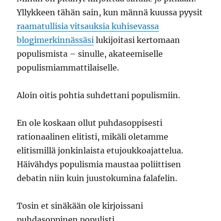
Yllykkeen tähän sain, kun männä kuussa pyysit
raamatullisia vitsauksia kuhisevassa
blogimerkinnässäsi
lukijoitasi kertomaan
populismista ­– sinulle, akateemiselle
populismiammattilaiselle.
Aloin oitis pohtia suhdettani populismiin.
En ole koskaan ollut puhdasoppisesti
rationaalinen elitisti, mikäli oletamme
elitismillä jonkinlaista etujoukkoajattelua.
Häivähdys populismia maustaa poliittisen
debatin niin kuin juustokumina falafelin.
Tosin et sinäkään ole kirjoissani
puhdasoppinen populisti.