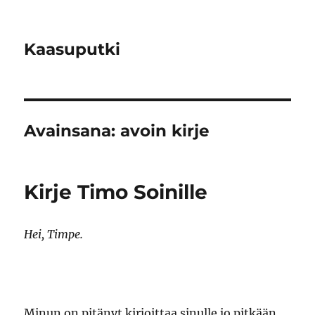
Kaasuputki
Avainsana:
avoin kirje
Kirje Timo Soinille
Hei, Timpe.
Minun on pitänyt kirjoittaa sinulle jo pitkään.