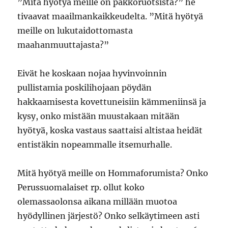
”Mitä hyötyä meille on pakkoruotsista?” he
tivaavat maailmankaikkeudelta. ”Mitä hyötyä
meille on lukutaidottomasta
maahanmuuttajasta?”
Eivät he koskaan nojaa hyvinvoinnin
pullistamia poskilihojaan pöydän
hakkaamisesta kovettuneisiin kämmeniinsä ja
kysy, onko mistään muustakaan mitään
hyötyä, koska vastaus saattaisi altistaa heidät
entistäkin nopeammalle itsemurhalle.
Mitä hyötyä meille on Hommaforumista? Onko
Perussuomalaiset rp. ollut koko
olemassaolonsa aikana millään muotoa
hyödyllinen järjestö? Onko selkäytimeen asti