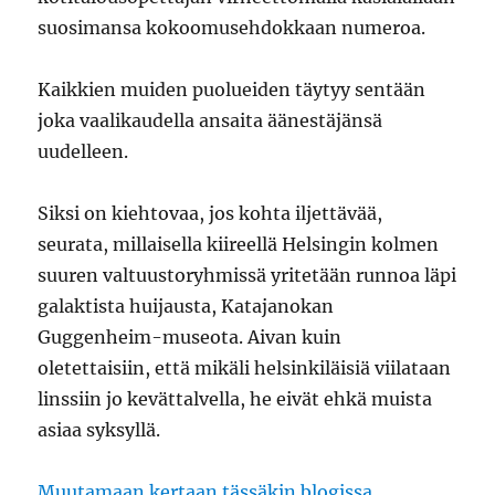
suosimansa kokoomusehdokkaan numeroa.
Kaikkien muiden puolueiden täytyy sentään
joka vaalikaudella ansaita äänestäjänsä
uudelleen.
Siksi on kiehtovaa, jos kohta iljettävää,
seurata, millaisella kiireellä Helsingin kolmen
suuren valtuustoryhmissä yritetään runnoa läpi
galaktista huijausta, Katajanokan
Guggenheim-museota. Aivan kuin
oletettaisiin, että mikäli helsinkiläisiä viilataan
linssiin jo kevättalvella, he eivät ehkä muista
asiaa syksyllä.
Muutamaan
kertaan
tässäkin
blogissa