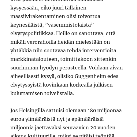
kysyessään, eikö juuri tällainen
massiivirakentaminen olisi toivottua
keynesiläistä, ”vasemmistolaista”
elvytyspolitiikkaa. Heille on sanottava, että
mikäli verorahoilla heidän mielestään on
yhtäkkiä niin suotavaa tehdä interventioita
markkinatalouteen, toimittakoon sittenkin
suurimman hyödyn perusteella. Voidaan aivan
aiheellisesti kysyä, olisiko Guggenheim edes
elvytyssyistä kovinkaan korkealla julkisen
kuluttamisen toivelistalla.
Jos Helsingillä sattuisi olemaan 180 miljoonaa
euroa ylimääräistä nyt ja epämääräisiä
miljoonia jaettavaksi seuraavien 20 vuoden
aikana kulttuurille, miksi se pitäisi työntää