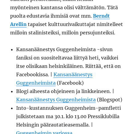
myönteinen kantansa olisi välttämätön. Tätä
puolta edustavia ihmisiä ovat mm.
Berndt
Arellin
tapaiset kulttuurivaikuttajat nimitelleet
milloin stalinisteiksi, milloin persujunteiksi.
Kansanäänestys Guggenheimista -sivun
faniksi on suositeltavaa liittyä heti, vaikkei
itse olisikaan helsinkiläinen. Riittää, että on
Facebookissa. |
Kansanäänestys
Guggenheimista
(Facebook)
Blogi aiheesta ohjeineen ja linkkeineen. |
Kansanäänestys Guggenheimista
(Blogspot)
Into-kustannuksen Guggenheim-pamfletti
julkistetaan ma 30.1. klo 13.00 Pressiklubilla
Helsingin päärautatieasemalla. |
Guggenheimin varjossa