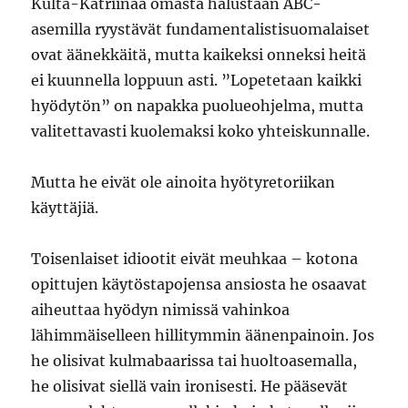
Kulta-Katriinaa omasta halustaan ABC-
asemilla ryystävät fundamentalistisuomalaiset
ovat äänekkäitä, mutta kaikeksi onneksi heitä
ei kuunnella loppuun asti. ”Lopetetaan kaikki
hyödytön” on napakka puolueohjelma, mutta
valitettavasti kuolemaksi koko yhteiskunnalle.
Mutta he eivät ole ainoita hyötyretoriikan
käyttäjiä.
Toisenlaiset idiootit eivät meuhkaa – kotona
opittujen käytöstapojensa ansiosta he osaavat
aiheuttaa hyödyn nimissä vahinkoa
lähimmäiselleen hillitymmin äänenpainoin. Jos
he olisivat kulmabaarissa tai huoltoasemalla,
he olisivat siellä vain ironisesti. He pääsevät