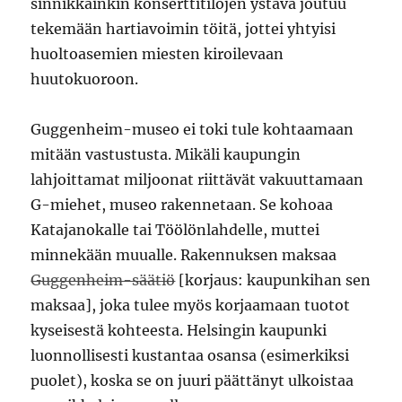
sinnikkäinkin konserttitilojen ystävä joutuu
tekemään hartiavoimin töitä, jottei yhtyisi
huoltoasemien miesten kiroilevaan
huutokuoroon.
Guggenheim-museo ei toki tule kohtaamaan
mitään vastustusta. Mikäli kaupungin
lahjoittamat miljoonat riittävät vakuuttamaan
G-miehet, museo rakennetaan. Se kohoaa
Katajanokalle tai Töölönlahdelle, muttei
minnekään muualle. Rakennuksen maksaa
Guggenheim-säätiö
[korjaus: kaupunkihan sen
maksaa], joka tulee myös korjaamaan tuotot
kyseisestä kohteesta. Helsingin kaupunki
luonnollisesti kustantaa osansa (esimerkiksi
puolet), koska se on juuri päättänyt ulkoistaa