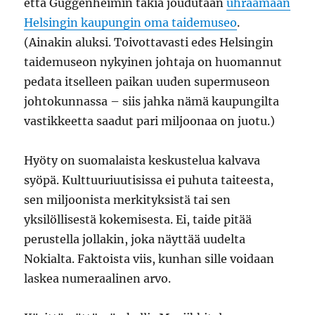
että Guggenheimin takia joudutaan
uhraamaan
Helsingin kaupungin oma taidemuseo
.
(Ainakin aluksi. Toivottavasti edes Helsingin
taidemuseon nykyinen johtaja on huomannut
pedata itselleen paikan uuden supermuseon
johtokunnassa – siis jahka nämä kaupungilta
vastikkeetta saadut pari miljoonaa on juotu.)
Hyöty on suomalaista keskustelua kalvava
syöpä. Kulttuuriuutisissa ei puhuta taiteesta,
sen miljoonista merkityksistä tai sen
yksilöllisestä kokemisesta. Ei, taide pitää
perustella jollakin, joka näyttää uudelta
Nokialta. Faktoista viis, kunhan sille voidaan
laskea numeraalinen arvo.