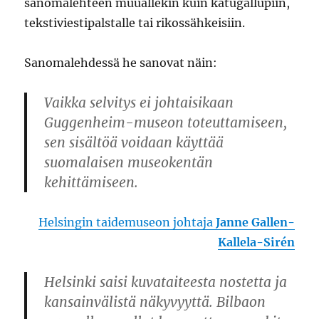
sanomalehteen muuallekin kuin katugallupiin,
tekstiviestipalstalle tai rikossähkeisiin.
Sanomalehdessä he sanovat näin:
Vaikka selvitys ei johtaisikaan
Guggenheim-museon toteuttamiseen,
sen sisältöä voidaan käyttää
suomalaisen museokentän
kehittämiseen.
Helsingin taidemuseon johtaja
Janne Gallen-
Kallela-Sirén
Helsinki saisi kuvataiteesta nostetta ja
kansainvälistä näkyvyyttä. Bilbaon