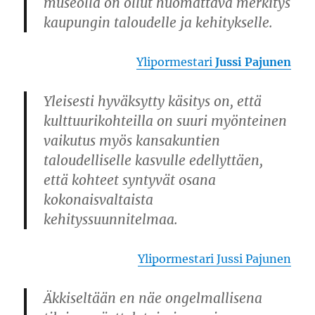
museolla on ollut huomattava merkitys
kaupungin taloudelle ja kehitykselle.
Ylipormestari
Jussi Pajunen
Yleisesti hyväksytty käsitys on, että
kulttuurikohteilla on suuri myönteinen
vaikutus myös kansakuntien
taloudelliselle kasvulle edellyttäen,
että kohteet syntyvät osana
kokonaisvaltaista
kehityssuunnitelmaa.
Ylipormestari Jussi Pajunen
Äkkiseltään en näe ongelmallisena