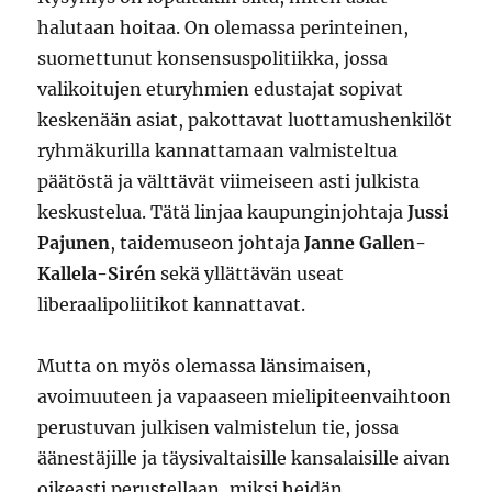
halutaan hoitaa. On olemassa perinteinen,
suomettunut konsensuspolitiikka, jossa
valikoitujen eturyhmien edustajat sopivat
keskenään asiat, pakottavat luottamushenkilöt
ryhmäkurilla kannattamaan valmisteltua
päätöstä ja välttävät viimeiseen asti julkista
keskustelua. Tätä linjaa kaupunginjohtaja
Jussi
Pajunen
, taidemuseon johtaja
Janne Gallen-
Kallela-Sirén
sekä yllättävän useat
liberaalipoliitikot kannattavat.
Mutta on myös olemassa länsimaisen,
avoimuuteen ja vapaaseen mielipiteenvaihtoon
perustuvan julkisen valmistelun tie, jossa
äänestäjille ja täysivaltaisille kansalaisille aivan
oikeasti perustellaan, miksi heidän