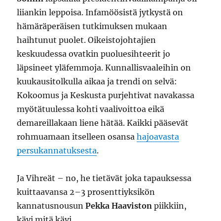
liiankin leppoisa. Infamöösistä jytkystä on
hämäräperäisen tutkimuksen mukaan
haihtunut puolet. Oikeistojohtajien
keskuudessa ovatkin puoluesihteerit jo
läpsineet yläfemmoja. Kunnallisvaaleihin on
kuukausitolkulla aikaa ja trendi on selvä:
Kokoomus ja Keskusta purjehtivat navakassa
myötätuulessa kohti vaalivoittoa eikä
demareillakaan liene hätää. Kaikki pääsevät
rohmuamaan itselleen osansa
hajoavasta
persukannatuksesta
.
Ja Vihreät – no, he tietävät joka tapauksessa
kuittaavansa 2–3 prosenttiyksikön
kannatusnousun
Pekka Haaviston
piikkiin,
kävi mitä kävi.