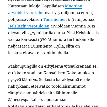
Katsotaan lukuja. Lappilaisen
Muonion
arvioidut verotulot
ovat 7,5 miljoonaa euroa,
pohjoissavolaisen
Tuusniemen
6,9 miljoonaa.
Helsingin verotulojen
arvioidaan vuonna 2012
olevan yli 2,75 miljardia euroa. Yksi Helsinki siis
vastaa karkeasti 370 Muoniota tai hiukan alle
neljääsataa Tuusnientä. Kyllä, siitä on
keskusteltava toistonkin uhalla.
Pääkaupungilla on erityisenä vitsauksenaan se,
että koko stadi on Kansallisen Kokoomuksen
pysyvä läänitys. Sellaista kataklysmiä ei ole
nähtykään, etteivätkö töölöläismummot
rämpisi aamuyhdeksältä lähimmälle
äänestyspaikalle raapustamaan
kotitalousopettajan virheettömällä käsialallaan