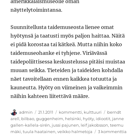
amerikkalaismuseolle oman
näyttelytoimintansa.
Suunnitellusta taidemuseosta lienee omat
hyötynsä ja taatusti myös paljon haittaa. Näitä
ei pidä korostaa tai kätkeä. Mutta niihin koko
taidemuseohanke ei tyhjene. Viriävässä
taidepoliittisessa keskustelussa pitäisi muistaa
muuan seikka. Tieteiden ja taideiden kohdalla
näet tavoitellaan ennen kaikkea totuutta ja
kauneutta. Hyöty on viimeinen ja vaikeimmin
näihin kahteen liitettävä määre.
Kirjoittaja
Julkaistu
Kategoriat
Avainsanat
admin
21.1.2011
kommentti
,
kulttuuri
berndt
arell
,
bilbao
,
guggenheim
,
helsinki
,
hyöty
,
idiootit
,
janne
gallen-kallela-sirén
,
jussi pajunen
,
leif jakobsson
,
teemu
artikk
mäki
,
tuula haatainen
,
veikko halmetoja
3 kommenttia
Hyöd