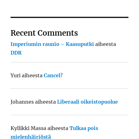
Recent Comments
Imperiumin raunio – Kaasuputki
aiheesta
DDR
Yuri
aiheesta
Cancel?
Johannes
aiheesta
Liberaali oikeistopuolue
Kyllikki Massa
aiheesta
Tulkaa pois
mielenhäiriöstä