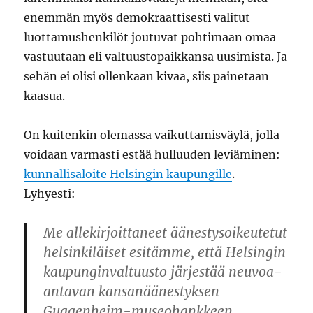
enemmän myös demokraattisesti valitut
luottamushenkilöt joutuvat pohtimaan omaa
vastuutaan eli valtuustopaikkansa uusimista. Ja
sehän ei olisi ollenkaan kivaa, siis painetaan
kaasua.
On kuitenkin olemassa vaikuttamisväylä, jolla
voidaan varmasti estää hulluuden leviäminen:
kunnallisaloite Helsingin kaupungille
.
Lyhyesti:
Me allekirjoittaneet äänestysoikeutetut
helsinkiläiset esitämme, että Helsingin
kaupunginvaltuusto järjestää neuvoa-
antavan kansanäänestyksen
Guggenheim-museohankkeen