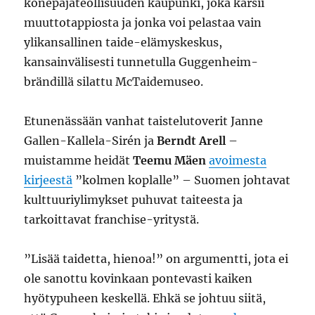
konepajateollisuuden kaupunki, joka kärsii
muuttotappiosta ja jonka voi pelastaa vain
ylikansallinen taide-elämyskeskus,
kansainvälisesti tunnetulla Guggenheim-
brändillä silattu McTaidemuseo.
Etunenässään vanhat taistelutoverit Janne
Gallen-Kallela-Sirén ja
Berndt Arell
–
muistamme heidät
Teemu Mäen
avoimesta
kirjeestä
”kolmen koplalle” – Suomen johtavat
kulttuuriylimykset puhuvat taiteesta ja
tarkoittavat franchise-yritystä.
”Lisää taidetta, hienoa!” on argumentti, jota ei
ole sanottu kovinkaan pontevasti kaiken
hyötypuheen keskellä. Ehkä se johtuu siitä,