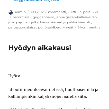
Kirjoittaja
Julkaistu
Kategoriat
admin
30.1.2012
kommentti
,
kulttuuri
,
politiikka
Avainsanat
berndt arell
,
guggenheim
,
janne gallen-kallela-sirén
,
jussi pajunen
,
jytky
,
kansanäänestys
,
pekka haavisto
,
artik
perussuomalaiset
,
pörrö sahlberg
,
vhreät
6 kommenttia
Kans
Hyödyn aikakausi
Hyöty.
Idiootit meuhkaavat netissä, huoltoasemilla ja
kalliimpienkin kaljahanojen äärellä siitä.