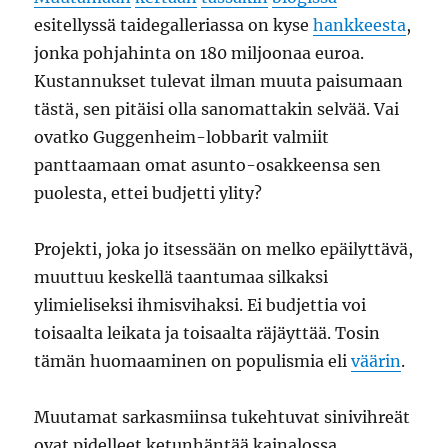
esitellyssä taidegalleriassa on kyse
hankkeesta
,
jonka pohjahinta on 180 miljoonaa euroa.
Kustannukset tulevat ilman muuta paisumaan
tästä, sen pitäisi olla sanomattakin selvää. Vai
ovatko Guggenheim-lobbarit valmiit
panttaamaan omat asunto-osakkeensa sen
puolesta, ettei budjetti ylity?
Projekti, joka jo itsessään on melko epäilyttävä,
muuttuu keskellä taantumaa silkaksi
ylimieliseksi ihmisvihaksi. Ei budjettia voi
toisaalta leikata ja toisaalta räjäyttää. Tosin
tämän huomaaminen on populismia eli
väärin
.
Muutamat sarkasmiinsa tukehtuvat sinivihreät
ovat pidelleet ketunhäntää kainalossa