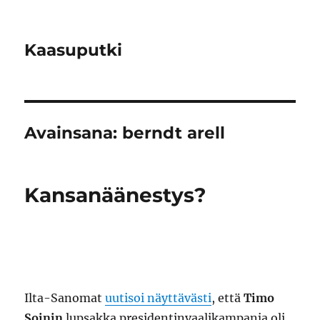
Kaasuputki
Avainsana:
berndt arell
Kansanäänestys?
Ilta-Sanomat
uutisoi näyttävästi
, että
Timo
Soinin
lupsakka presidentinvaalikampanja oli