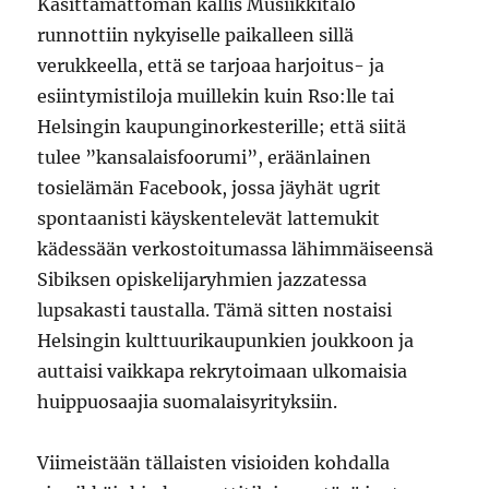
Käsittämättömän kallis Musiikkitalo
runnottiin nykyiselle paikalleen sillä
verukkeella, että se tarjoaa harjoitus- ja
esiintymistiloja muillekin kuin Rso:lle tai
Helsingin kaupunginorkesterille; että siitä
tulee ”kansalaisfoorumi”, eräänlainen
tosielämän Facebook, jossa jäyhät ugrit
spontaanisti käyskentelevät lattemukit
kädessään verkostoitumassa lähimmäiseensä
Sibiksen opiskelijaryhmien jazzatessa
lupsakasti taustalla. Tämä sitten nostaisi
Helsingin kulttuurikaupunkien joukkoon ja
auttaisi vaikkapa rekrytoimaan ulkomaisia
huippuosaajia suomalaisyrityksiin.
Viimeistään tällaisten visioiden kohdalla