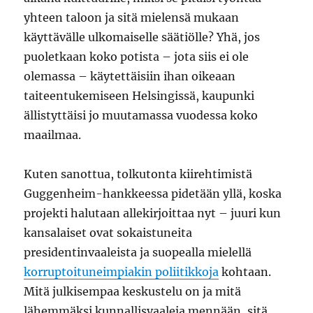
yhteen taloon ja sitä mielensä mukaan
käyttävälle ulkomaiselle säätiölle? Yhä, jos
puoletkaan koko potista – jota siis ei ole
olemassa – käytettäisiin ihan oikeaan
taiteentukemiseen Helsingissä, kaupunki
ällistyttäisi jo muutamassa vuodessa koko
maailmaa.
Kuten sanottua, tolkutonta kiirehtimistä
Guggenheim-hankkeessa pidetään yllä, koska
projekti halutaan allekirjoittaa nyt – juuri kun
kansalaiset ovat sokaistuneita
presidentinvaaleista ja suopealla mielellä
korruptoituneimpiakin poliitikkoja
kohtaan.
Mitä julkisempaa keskustelu on ja mitä
lähemmäksi kunnallisvaaleja mennään, sitä