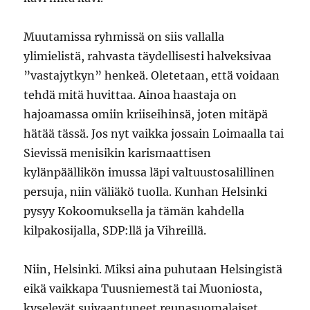
Muutamissa ryhmissä on siis vallalla
ylimielistä, rahvasta täydellisesti halveksivaa
”vastajytkyn” henkeä. Oletetaan, että voidaan
tehdä mitä huvittaa. Ainoa haastaja on
hajoamassa omiin kriiseihinsä, joten mitäpä
hätää tässä. Jos nyt vaikka jossain Loimaalla tai
Sievissä menisikin karismaattisen
kylänpäällikön imussa läpi valtuustosalillinen
persuja, niin väliäkö tuolla. Kunhan Helsinki
pysyy Kokoomuksella ja tämän kahdella
kilpakosijalla, SDP:llä ja Vihreillä.
Niin, Helsinki. Miksi aina puhutaan Helsingistä
eikä vaikkapa Tuusniemestä tai Muoniosta,
kyselevät suivaantuneet reunasuomalaiset.