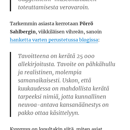
toteuttamisesta verovaroin.
Tarkemmin asiasta kerrotaan
Pörrö
Sahlbergin
, viikkiläisen vihreän, sanoin
hanketta varten perustetussa blogissa
:
Tavoitteena on kerätä 25 000
allekirjoitusta. Tavoite on pähkähullu
ja realistinen, molempia
samanaikaisesti. Uskon, että
kuukaudessa on mahdollista kerätä
tarpeeksi nimiä, jotta kunnallinen
neuvoa-antava kansanäänestys on
pakko ottaa käsittelyyn.
Kysymys on lopultakin siitä, miten asiat