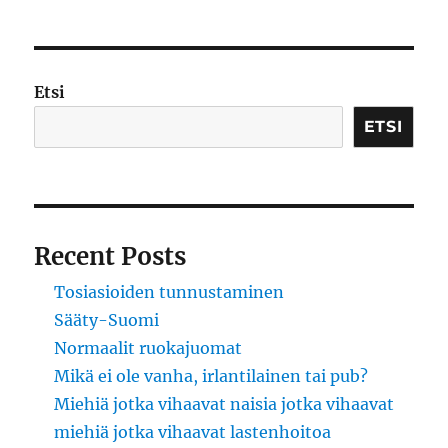
aikak
Etsi
ETSI
Recent Posts
Tosiasioiden tunnustaminen
Sääty-Suomi
Normaalit ruokajuomat
Mikä ei ole vanha, irlantilainen tai pub?
Miehiä jotka vihaavat naisia jotka vihaavat
miehiä jotka vihaavat lastenhoitoa