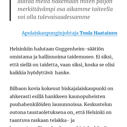
auttaa meitä näkemään miten paljon
merkittävämpi osa aikamme taiteella
voi olla tulevaisuudessamme
Apulaiskaupunginjohtaja
Tuula Haatainen
Helsinkiin halutaan Guggenheim-säätiön
omistama ja hallinnoima taidemuseo. Ei siksi,
että siellä on taidetta, vaan siksi, koska se olisi
kaikkia hyödyttävä hanke.
Bilbaon kovia kokenut biskajalaiskaupunki on
ahkerasti esillä hankkeen kaunopuheisten
puuhahenkilöiden lausunnoissa. Keskustelun
outona taustaoletuksena on, että Helsinki on
taantuva raskaan telakka- ja