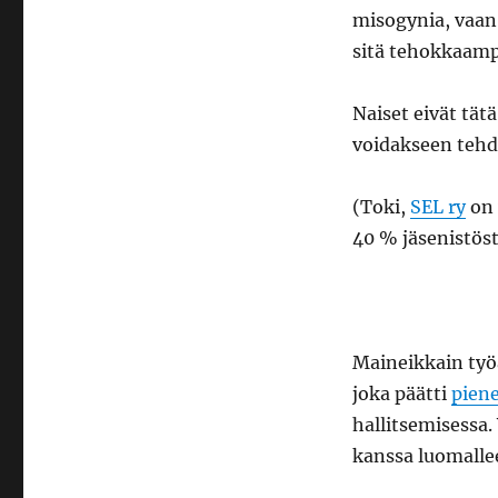
misogynia, vaan
sitä tehokkaamp
Naiset eivät tät
voidakseen tehd
(Toki,
SEL ry
on 
40 % jäsenistöst
Maineikkain työ
joka päätti
pien
hallitsemisessa
kanssa luomallee