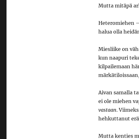
Mutta mitäpä ar
Heteromiehen – s
halua olla heid
Miesliike on vä
kun naapuri tek
kilpailemaan hä
märkätiloissaan,
Aivan samalla ta
ei ole miehen v
vastaan
. Viimeks
hehkuttanut eräs
Mutta kenties mi