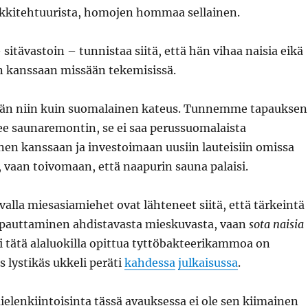
kkitehtuurista, homojen hommaa sellainen.
itävastoin – tunnistaa siitä, että hän vihaa naisia eikä
än kanssaan missään tekemisissä.
hän niin kuin suomalainen kateus. Tunnemme tapauksen
ee saunaremontin, se ei saa perussuomalaista
nen kanssaan ja investoimaan uusiin lauteisiin omissa
 vaan toivomaan, että naapurin sauna palaisi.
valla miesasiamiehet ovat lähteneet siitä, että tärkeintä
apauttaminen ahdistavasta mieskuvasta, vaan
sota naisia
i tätä alaluokilla opittua tyttöbakteerikammoa on
 lystikäs ukkeli peräti
kahdessa
julkaisussa
.
elenkiintoisinta tässä avauksessa ei ole sen kiimainen