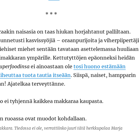
* * *
aakin naisasia on taas hiukan horjahtanut palliltaan.
unnetusti kasvissyöjiä – oraanpurijoita ja viherpiipertäj
miehiset miehet sentään tavataan asettelemassa huuliaan
kimakkaran ympärille. Kettutyttöjen epäonneksi heidän
uperfoodinsa
ei ainoastaan ole
tosi huono estämään
iheuttaa tuota tautia itseään
. Siispä, naiset, hampparin
n! Ajatelkaa terveyttänne.
kko ei tyhjennä kaikkea makkaraa kaupasta.
kara. Tiedossa ei ole, verrattiinko juuri tätä herkkupalaa Marja