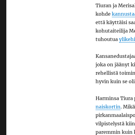
Tiuran ja Merisa
kohde
kannusta
että käyttäisi s
kohutaiteilija M
tuhoutua
ylikehi
Kansanedustajaa 
joka on jäänyt k
rehellistä toimi
hyvin kuin se ol
Harminsa Tiura 
naiskortin
. Mikä
pirkanmaalaispol
vilpistelystä k
paremmin kuin 