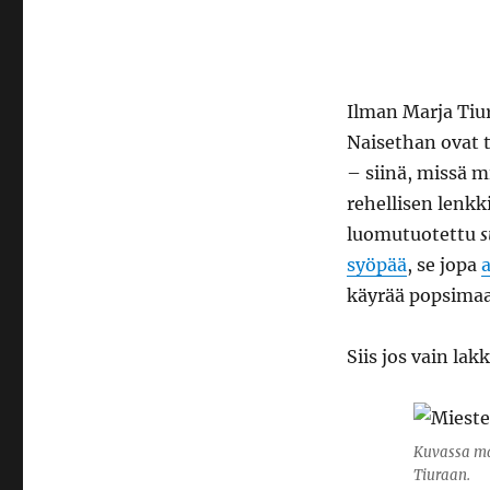
Ilman Marja Tiur
Naisethan ovat t
– siinä, missä 
rehellisen lenk
luomutuotettu
s
syöpää
, se jopa
a
käyrää popsimaa
Siis jos vain la
Kuvassa mak
Tiuraan.