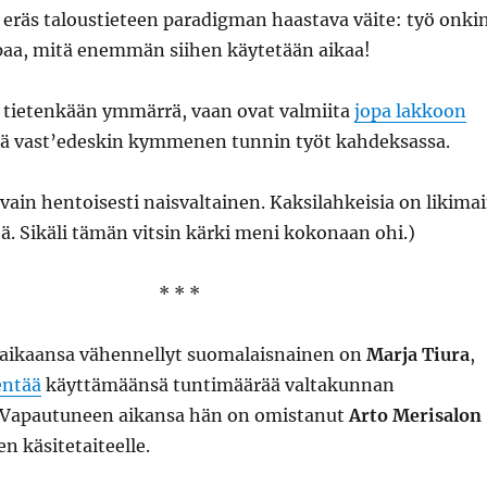
 eräs taloustieteen paradigman haastava väite: työ onki
aa, mitä enemmän siihen käytetään aikaa!
ä tietenkään ymmärrä, vaan ovat valmiita
jopa lakkoon
ä vast’edeskin kymmenen tunnin työt kahdeksassa.
vain hentoisesti naisvaltainen. Kaksilahkeisia on likima
ä. Sikäli tämän vitsin kärki meni kokonaan ohi.)
* * *
aikaansa vähennellyt suomalaisnainen on
Marja Tiura
,
entää
käyttämäänsä tuntimäärää valtakunnan
. Vapautuneen aikansa hän on omistanut
Arto Merisalon
n käsitetaiteelle.