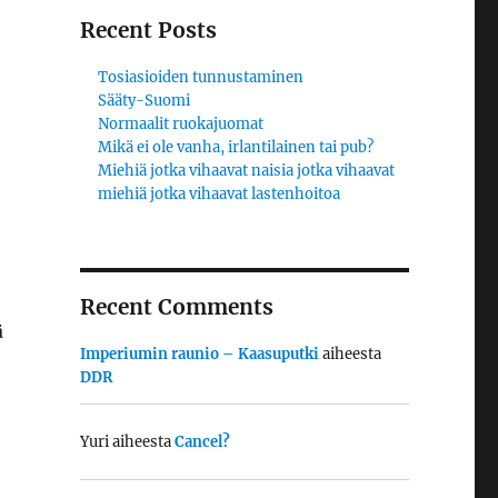
Recent Posts
Tosiasioiden tunnustaminen
Sääty-Suomi
Normaalit ruokajuomat
Mikä ei ole vanha, irlantilainen tai pub?
Miehiä jotka vihaavat naisia jotka vihaavat
miehiä jotka vihaavat lastenhoitoa
Recent Comments
ä
Imperiumin raunio – Kaasuputki
aiheesta
DDR
Yuri
aiheesta
Cancel?