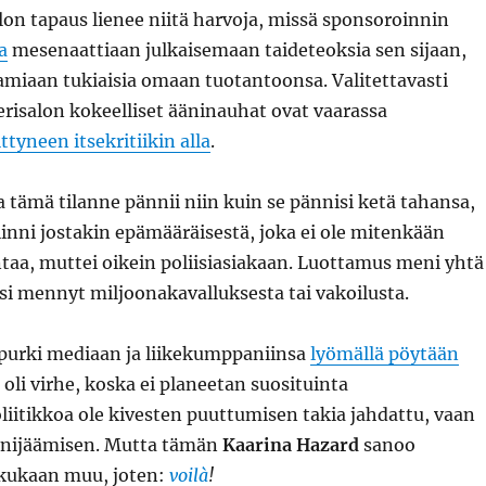
lon tapaus lienee niitä harvoja, missä sponsoroinnin
a
mesenaattiaan julkaisemaan taideteoksia sen sijaan,
aamiaan tukiaisia omaan tuotantoonsa. Valitettavasti
erisalon kokeelliset ääninauhat ovat vaarassa
ttyneen itsekritiikin alla
.
tämä tilanne pännii niin kuin se pännisi ketä tahansa,
iinni jostakin epämääräisestä, joka ei ole mitenkään
ntaa, muttei oikein poliisiasiakaan. Luottamus meni yhtä
isi mennyt miljoonakavalluksesta tai vakoilusta.
purki mediaan ja liikekumppaniinsa
lyömällä pöytään
 oli virhe, koska ei planeetan suosituinta
iitikkoa ole kivesten puuttumisen takia jahdattu, vaan
iinnijäämisen. Mutta tämän
Kaarina Hazard
sanoo
kukaan muu, joten:
voilà
!