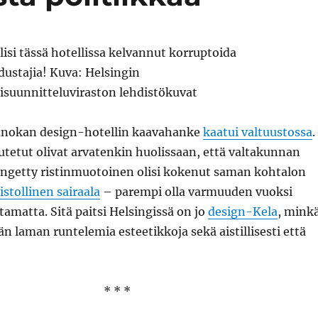
anokan design-hotellin kaavahanke
kaatui valtuustossa
.
tetut olivat arvatenkin huolissaan, että valtakunnan
 ängetty ristinmuotoinen olisi kokenut saman kohtalon
istollinen sairaala
– parempi olla varmuuden vuoksi
matta. Sitä paitsi Helsingissä on jo
design-Kela
, mink
än laman runtelemia esteetikkoja sekä aistillisesti että
* * *