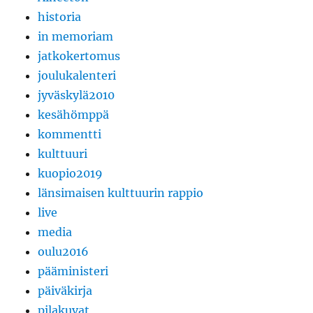
historia
in memoriam
jatkokertomus
joulukalenteri
jyväskylä2010
kesähömppä
kommentti
kulttuuri
kuopio2019
länsimaisen kulttuurin rappio
live
media
oulu2016
pääministeri
päiväkirja
pilakuvat