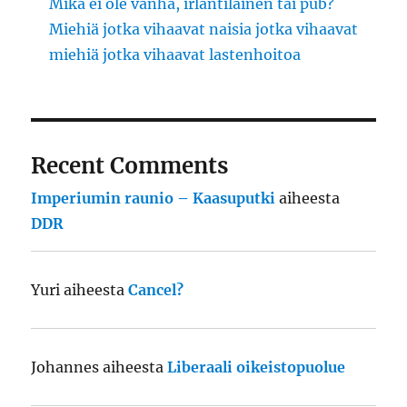
Mikä ei ole vanha, irlantilainen tai pub?
Miehiä jotka vihaavat naisia jotka vihaavat
miehiä jotka vihaavat lastenhoitoa
Recent Comments
Imperiumin raunio – Kaasuputki
aiheesta
DDR
Yuri
aiheesta
Cancel?
Johannes
aiheesta
Liberaali oikeistopuolue