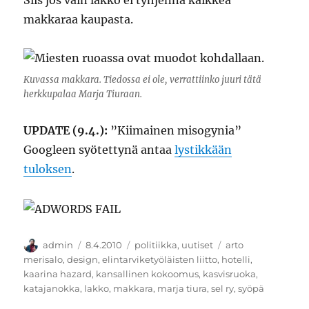
Siis jos vain lakko ei tyhjennä kaikkea
makkaraa kaupasta.
Kuvassa makkara. Tiedossa ei ole, verrattiinko juuri tätä
herkkupalaa Marja Tiuraan.
UPDATE (9.4.):
”Kiimainen misogynia”
Googleen syötettynä antaa
lystikkään
tuloksen
.
Kirjoittaja
Julkaistu
Kategoriat
Avainsanat
admin
8.4.2010
politiikka
,
uutiset
arto
merisalo
,
design
,
elintarviketyöläisten liitto
,
hotelli
,
kaarina hazard
,
kansallinen kokoomus
,
kasvisruoka
,
katajanokka
,
lakko
,
makkara
,
marja tiura
,
sel ry
,
syöpä