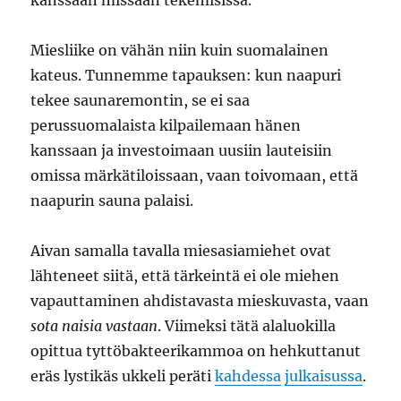
kanssaan missään tekemisissä.
Miesliike on vähän niin kuin suomalainen
kateus. Tunnemme tapauksen: kun naapuri
tekee saunaremontin, se ei saa
perussuomalaista kilpailemaan hänen
kanssaan ja investoimaan uusiin lauteisiin
omissa märkätiloissaan, vaan toivomaan, että
naapurin sauna palaisi.
Aivan samalla tavalla miesasiamiehet ovat
lähteneet siitä, että tärkeintä ei ole miehen
vapauttaminen ahdistavasta mieskuvasta, vaan
sota naisia vastaan
. Viimeksi tätä alaluokilla
opittua tyttöbakteerikammoa on hehkuttanut
eräs lystikäs ukkeli peräti
kahdessa
julkaisussa
.