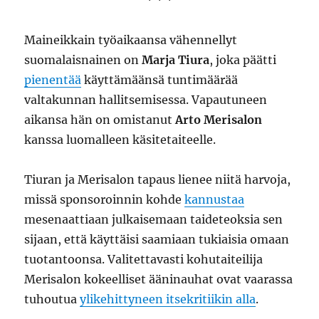
* * *
Maineikkain työaikaansa vähennellyt
suomalaisnainen on
Marja Tiura
, joka päätti
pienentää
käyttämäänsä tuntimäärää
valtakunnan hallitsemisessa. Vapautuneen
aikansa hän on omistanut
Arto Merisalon
kanssa luomalleen käsitetaiteelle.
Tiuran ja Merisalon tapaus lienee niitä harvoja,
missä sponsoroinnin kohde
kannustaa
mesenaattiaan julkaisemaan taideteoksia sen
sijaan, että käyttäisi saamiaan tukiaisia omaan
tuotantoonsa. Valitettavasti kohutaiteilija
Merisalon kokeelliset ääninauhat ovat vaarassa
tuhoutua
ylikehittyneen itsekritiikin alla
.