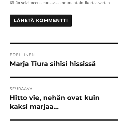
tähän selaimeen seuraavaa kommentointikertaa varten.
Artikkelien
EDELLINEN
selaus
Marja Tiura sihisi hississä
Edellinen
artikkeli:
SEURAAVA
Hitto vie, nehän ovat kuin
Seuraava
artikkeli:
kaksi marjaa…