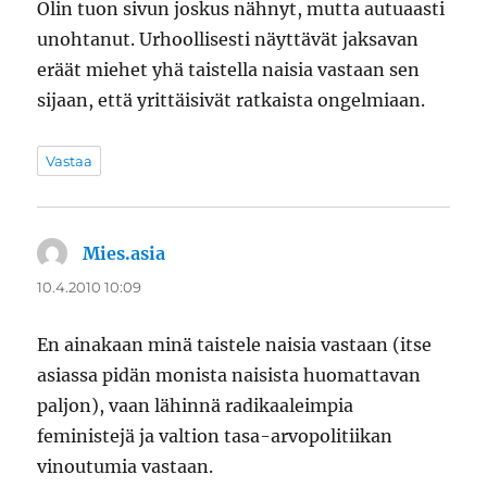
Olin tuon sivun joskus nähnyt, mutta autuaasti
unohtanut. Urhoollisesti näyttävät jaksavan
eräät miehet yhä taistella naisia vastaan sen
sijaan, että yrittäisivät ratkaista ongelmiaan.
Vastaa
Mies.asia
sanoo:
10.4.2010 10:09
En ainakaan minä taistele naisia vastaan (itse
asiassa pidän monista naisista huomattavan
paljon), vaan lähinnä radikaaleimpia
feministejä ja valtion tasa-arvopolitiikan
vinoutumia vastaan.