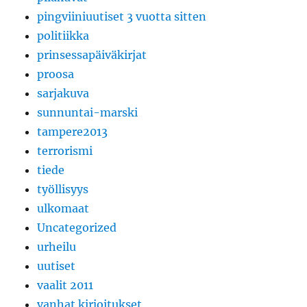
pingviiniuutiset 3 vuotta sitten
politiikka
prinsessapäiväkirjat
proosa
sarjakuva
sunnuntai-marski
tampere2013
terrorismi
tiede
työllisyys
ulkomaat
Uncategorized
urheilu
uutiset
vaalit 2011
vanhat kirjoitukset