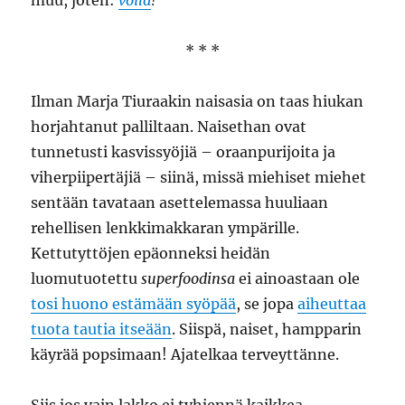
muu, joten:
voilà
!
* * *
Ilman Marja Tiuraakin naisasia on taas hiukan
horjahtanut palliltaan. Naisethan ovat
tunnetusti kasvissyöjiä – oraanpurijoita ja
viherpiipertäjiä – siinä, missä miehiset miehet
sentään tavataan asettelemassa huuliaan
rehellisen lenkkimakkaran ympärille.
Kettutyttöjen epäonneksi heidän
luomutuotettu
superfoodinsa
ei ainoastaan ole
tosi huono estämään syöpää
, se jopa
aiheuttaa
tuota tautia itseään
. Siispä, naiset, hampparin
käyrää popsimaan! Ajatelkaa terveyttänne.