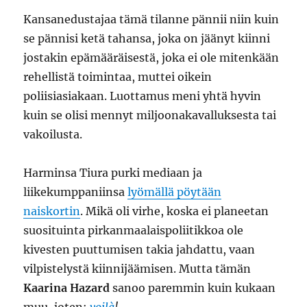
Kansanedustajaa tämä tilanne pännii niin kuin
se pännisi ketä tahansa, joka on jäänyt kiinni
jostakin epämääräisestä, joka ei ole mitenkään
rehellistä toimintaa, muttei oikein
poliisiasiakaan. Luottamus meni yhtä hyvin
kuin se olisi mennyt miljoonakavalluksesta tai
vakoilusta.
Harminsa Tiura purki mediaan ja
liikekumppaniinsa
lyömällä pöytään
naiskortin
. Mikä oli virhe, koska ei planeetan
suosituinta pirkanmaalaispoliitikkoa ole
kivesten puuttumisen takia jahdattu, vaan
vilpistelystä kiinnijäämisen. Mutta tämän
Kaarina Hazard
sanoo paremmin kuin kukaan