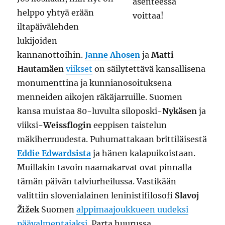
helppo yhtyä erään
iltapäivälehden
lukijoiden
kannanottoihin.
Janne Ahosen
ja
Matti
Hautamäen
viikset
on säilytettävä kansallisena
monumenttina ja kunnianosoituksena
menneiden aikojen räkäjarruille. Suomen
kansa muistaa 80-luvulta siloposki-
Nykäsen
ja
viiksi-
Weissflogin
eeppisen taistelun
mäkiherruudesta. Puhumattakaan brittiläisestä
Eddie Edwardsista
ja hänen kalapuikoistaan.
Muillakin tavoin naamakarvat ovat pinnalla
tämän päivän talviurheilussa. Vastikään
valittiin slovenialainen leninistifilosofi
Slavoj
Žižek
Suomen
alppimaajoukkueen uudeksi
päävalmentajaksi
. Parta huurussa