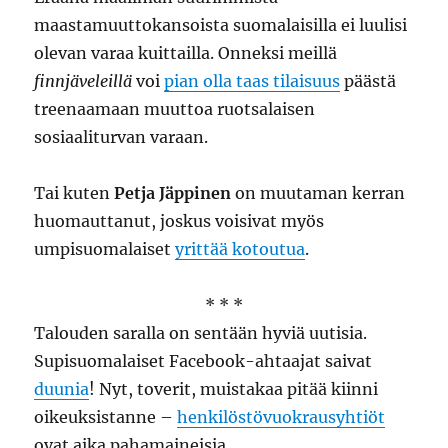
maastamuuttokansoista suomalaisilla ei luulisi
olevan varaa kuittailla. Onneksi meillä
finnjäveleillä
voi
pian olla taas tilaisuus
päästä
treenaamaan muuttoa ruotsalaisen
sosiaaliturvan varaan.
Tai kuten
Petja Jäppinen
on muutaman kerran
huomauttanut, joskus voisivat myös
umpisuomalaiset
yrittää kotoutua
.
* * *
Talouden saralla on sentään hyviä uutisia.
Supisuomalaiset Facebook-ahtaajat saivat
duunia
! Nyt, toverit, muistakaa pitää kiinni
oikeuksistanne –
henkilöstövuokrausyhtiöt
ovat aika pahamaineisia.