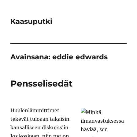
Kaasuputki
Avainsana:
eddie edwards
Pensselisedät
Huulenlämmittimet
tekevät tuloaan takaisin
kansalliseen diskurssiin.
Jos koskaan, niin nyt on