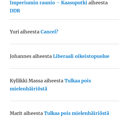
Imperiumin raunio – Kaasuputki
aiheesta
DDR
Yuri
aiheesta
Cancel?
Johannes
aiheesta
Liberaali oikeistopuolue
Kyllikki Massa
aiheesta
Tulkaa pois
mielenhäiriöstä
Marit
aiheesta
Tulkaa pois mielenhäiriöstä