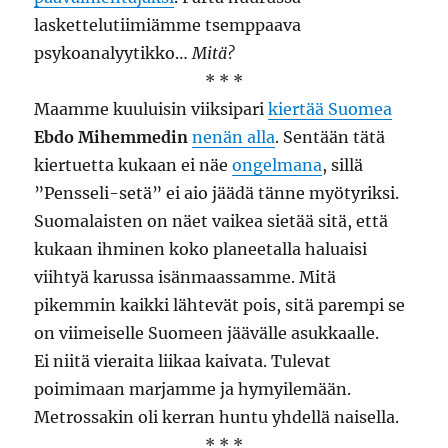
laskettelutiimiämme tsemppaava
psykoanalyytikko…
Mitä?
* * *
Maamme kuuluisin viiksipari
kiertää Suomea
Ebdo Mihemmedin
nenän alla
. Sentään tätä
kiertuetta kukaan ei näe
ongelmana
, sillä
”Pensseli-setä” ei aio jäädä tänne myötyriksi.
Suomalaisten on näet vaikea sietää sitä, että
kukaan ihminen koko planeetalla haluaisi
viihtyä karussa isänmaassamme. Mitä
pikemmin kaikki lähtevät pois, sitä parempi se
on viimeiselle Suomeen jäävälle asukkaalle.
Ei niitä vieraita liikaa kaivata. Tulevat
poimimaan marjamme ja hymyilemään.
Metrossakin oli kerran huntu yhdellä naisella.
* * *