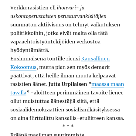
Verkkorasistien eli
ihonväri- ja
uskontoperustaisten perusturvankieltäjien
suunnaton aktiivisuus on tehnyt vaikutuksen
poliitikkoihin, jotka eivät malta olla tätä
vapaaehtoistyöntekijöiden verkostoa
hyödyntämättä.
Ensimmäisenä tontille riensi
Kansallinen
Kokoomus
, mutta pian sen myös demarit
päättivät, että heille ilman muuta kelpaavat
rasistien äänet.
Jutta Urpilaisen
”
maassa maan
tavalla
” -aloitteen perimmäinen tavoite lienee
ollut muistuttaa äänestäjiä siitä, että
sosiaalidemokraattien sosialismikäsityksessä
on aina flirttailttu kansallis-etuliitteen kanssa.
* * *
Eräänä maailman suurimmista