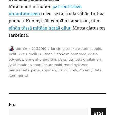
Mitä muuten tuohon
patrioottiseen
uhrautumiseen
tulee, se taisi olla vähän turhaa
puuhaa. Kun nyt jälkeenpäin katsotaan, niin
eihän tässä mitään hätää ollut
. Mutta ajatus on
tärkeintä.
Kirjoittaja
Julkaistu
Kategoriat
admin
22.3.2010
länsimaisen kulttuurin rappio
,
Avainsanat
politiikka
,
urheilu
,
uutiset
ebdo mihemmed
,
eddie
edwards
,
janne ahonen
,
jens weisslfog
,
jutta urpilainen
,
jyrki katainen
,
matti hautamäki
,
matti nykänen
,
pensselisetä
,
petja jäppinen
,
Slavoj Žižek
,
viikset
Jätä
artikkeliin
kommentti
Pensselisedät
Etsi
ETSI