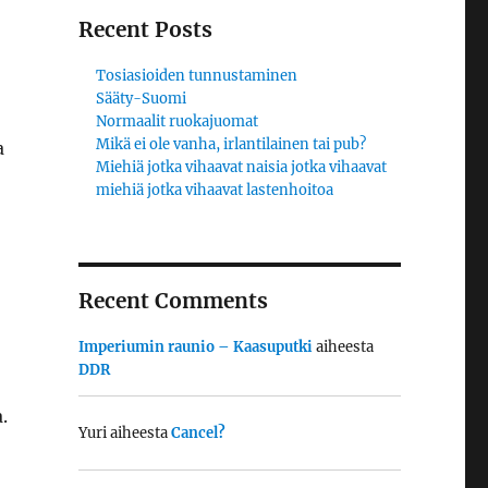
Recent Posts
Tosiasioiden tunnustaminen
Sääty-Suomi
Normaalit ruokajuomat
Mikä ei ole vanha, irlantilainen tai pub?
Miehiä jotka vihaavat naisia jotka vihaavat
miehiä jotka vihaavat lastenhoitoa
Recent Comments
Imperiumin raunio – Kaasuputki
aiheesta
DDR
.
Yuri
aiheesta
Cancel?