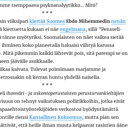
iämme tsemppaava psykoanalyytikko…
Mitä?
* * *
n viiksipari
kiertää Suomea
Ebdo Mihemmedin
nenän
tä kiertuetta kukaan ei näe
ongelmana
, sillä ”Pensseli-
dä tänne myötyriksi. Suomalaisten on näet vaikea sietää
n ihminen koko planeetalla haluaisi viihtyä karussa
Mitä pikemmin kaikki lähtevät pois, sitä parempi se on
een jäävälle asukkaalle.
a liikaa kaivata. Tulevat poimimaan marjamme ja
rossakin oli kerran huntu yhdellä naisella.
* * *
eli
ihonväri- ja uskontoperustaisten perusturvankieltäjien
isuus on tehnyt vaikutuksen poliitikkoihin, jotka eivät
 vapaaehtoistyöntekijöiden verkostoa hyödyntämättä.
ntille riensi
Kansallinen Kokoomus
, mutta pian sen
ttivät, että heille ilman muuta kelpaavat rasistien ääne