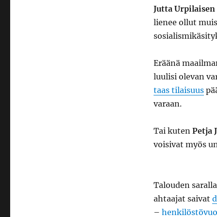
Jutta Urpilaisen
lienee ollut mui
sosialismikäsityk
Eräänä maailman
luulisi olevan va
taas tilaisuus
pää
varaan.
Tai kuten
Petja 
voisivat myös 
Talouden sarall
ahtaajat saivat
d
–
henkilöstövuo