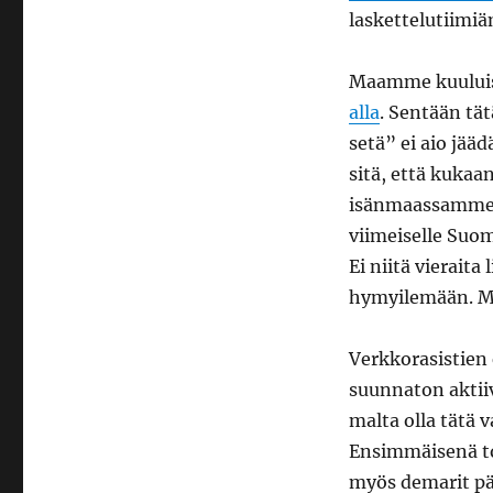
Pensselisedät
laskettelutiim
Maamme kuuluisi
alla
. Sentään tä
setä” ei aio jää
sitä, että kukaa
isänmaassamme. 
viimeiselle Suom
Ei niitä vierait
hymyilemään. Met
Verkkorasistien 
suunnaton aktiiv
malta olla tätä
Ensimmäisenä to
myös demarit pää