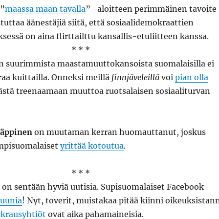
”
maassa maan tavalla
” -aloitteen perimmäinen tavoite
stuttaa äänestäjiä siitä, että sosiaalidemokraattien
sessä on aina flirttailttu kansallis-etuliitteen kanssa.
* * *
 suurimmista maastamuuttokansoista suomalaisilla ei
raa kuittailla. Onneksi meillä
finnjäveleillä
voi
pian olla
stä treenaamaan muuttoa ruotsalaisen sosiaaliturvan
Jäppinen
on muutaman kerran huomauttanut, joskus
umpisuomalaiset
yrittää kotoutua
.
* * *
a on sentään hyviä uutisia. Supisuomalaiset Facebook-
uunia
! Nyt, toverit, muistakaa pitää kiinni oikeuksistan
krausyhtiöt
ovat aika pahamaineisia.