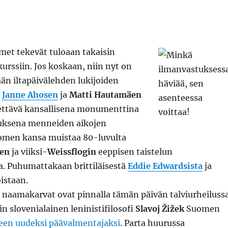
et tekevät tuloaan takaisin
kurssiin. Jos koskaan, niin nyt on
än iltapäivälehden lukijoiden
.
Janne Ahosen
ja
Matti Hautamäen
ettävä kansallisena monumenttina
uksena menneiden aikojen
Suomen kansa muistaa 80-luvulta
en
ja viiksi-
Weissflogin
eeppisen taistelun
. Puhumattakaan brittiläisestä
Eddie Edwardsista
ja
istaan.
 naamakarvat ovat pinnalla tämän päivän talviurheilussa
in slovenialainen leninistifilosofi
Slavoj Žižek
Suomen
en uudeksi päävalmentajaksi
. Parta huurussa