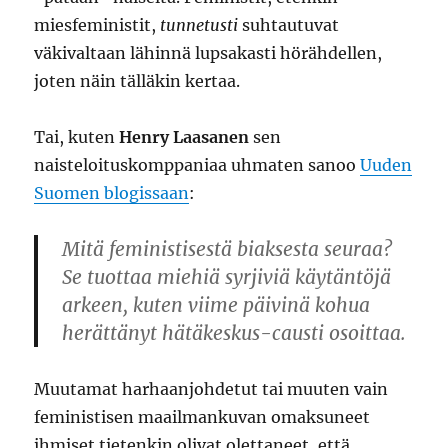
miesfeministit,
tunnetusti
suhtautuvat
väkivaltaan lähinnä lupsakasti hörähdellen,
joten näin tälläkin kertaa.
Tai, kuten
Henry Laasanen
sen
naisteloituskomppaniaa uhmaten sanoo
Uuden
Suomen blogissaan
:
Mitä feministisestä biaksesta seuraa?
Se tuottaa miehiä syrjiviä käytäntöjä
arkeen, kuten viime päivinä kohua
herättänyt hätäkeskus-causti osoittaa.
Muutamat harhaanjohdetut tai muuten vain
feministisen maailmankuvan omaksuneet
ihmiset tietenkin olivat olettaneet, että