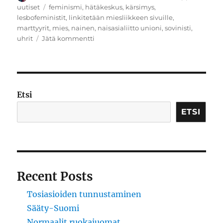
Avainsanat
uutiset
feminismi
,
hätäkeskus
,
kärsimys
,
lesbofeministit
,
linkitetään miesliikkeen sivuille
,
marttyyrit
,
mies
,
nainen
,
naisasialiitto unioni
,
sovinisti
,
artikkeliin
uhrit
Jätä kommentti
Sortokausi
Etsi
ETSI
Recent Posts
Tosiasioiden tunnustaminen
Sääty-Suomi
Normaalit ruokajuomat