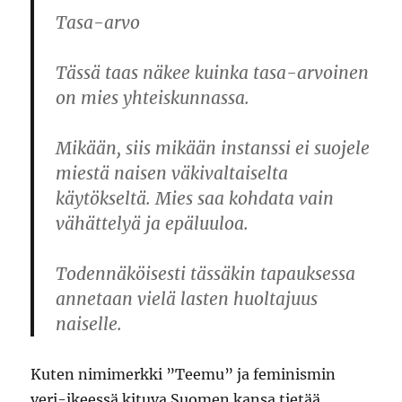
Tasa-arvo
Tässä taas näkee kuinka tasa-arvoinen
on mies yhteiskunnassa.
Mikään, siis mikään instanssi ei suojele
miestä naisen väkivaltaiselta
käytökseltä. Mies saa kohdata vain
vähättelyä ja epäluuloa.
Todennäköisesti tässäkin tapauksessa
annetaan vielä lasten huoltajuus
naiselle.
Kuten nimimerkki ”Teemu” ja feminismin
veri-ikeessä kituva Suomen kansa tietää,