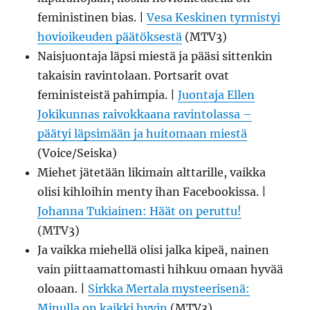
feministinen bias. |
Vesa Keskinen tyrmistyi
hovioikeuden päätöksestä
(MTV3)
Naisjuontaja läpsi miestä ja pääsi sittenkin
takaisin ravintolaan. Portsarit ovat
feministeistä pahimpia. |
Juontaja Ellen
Jokikunnas raivokkaana ravintolassa –
päätyi läpsimään ja huitomaan miestä
(Voice/Seiska)
Miehet jätetään likimain alttarille, vaikka
olisi kihloihin menty ihan Facebookissa. |
Johanna Tukiainen: Häät on peruttu!
(MTV3)
Ja vaikka miehellä olisi jalka kipeä, nainen
vain piittaamattomasti hihkuu omaan hyvää
oloaan. |
Sirkka Mertala mysteerisenä:
Minulla on kaikki hyvin
(MTV3)