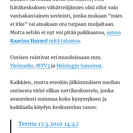
hätäkeskuksen vähättelijämies olisi ollut vain
vanhakantainen sovinisti, jonka mukaan ”mies
ei itke” tai ainakaan ota turpaan muijaltaan.
Mutta sehän ei nyt voi pitää paikkaansa,
sanoo
Kaarina Hazard
mitä tahansa
.
Uutisen toistivat eri muodoissaan mm.
Yleisradio
,
MTV3
ja
Helsingin Sanomat
.
Kaikkien, mutta etenkin jälkimmäisen median
uutisesta virisi vilkas nettikeskustelu, jonka
avausviesti summaa koko kysymyksen ja
kaikkialla käydyn keskustelun tason:
Teemu 17.5.2010 14:42