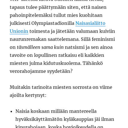
tapaus tulee päättymään siten, että naisen
pahoinpitelemäksi tullut mies kuohitaan
julkisesti Olympiastadionilla
Naisasialiitto
Unionin
toimesta ja jätetään valumaan kuiviin
naurunremakan saattelemana. Sillä feminismi
on
täsmälleen sama kuin
natsismi ja sen ainoa
tavoite on lopullinen ratkaisu eli kaikkien
miesten julma kidutuskuolema. Tähänkö
verorahojamme syydetään?
Muitakin tarinoita miesten sorrosta on viime
ajoilta kertynyt:
Naisia koskaan millään mantereella
hyväksikäyttämätön kyläkauppias jäi ilman
kipurahojaan, koska hovioikeudella on