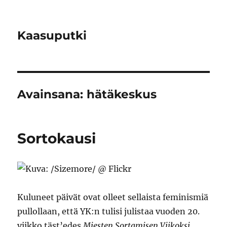
Kaasuputki
Avainsana:
hätäkeskus
Sortokausi
Kuluneet päivät ovat olleet sellaista feminismiä
pullollaan, että YK:n tulisi julistaa vuoden 20.
viikko täst’edes
Miesten Sortamisen Viikoksi
.