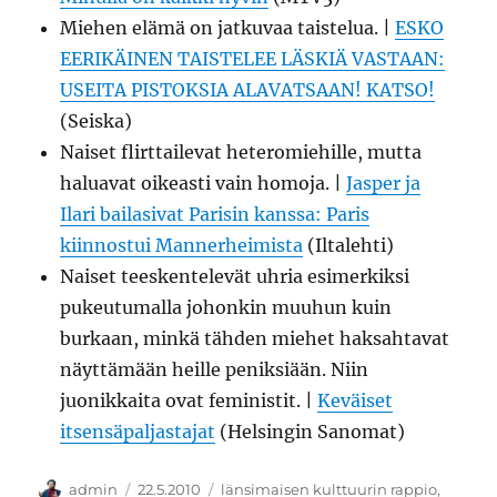
Miehen elämä on jatkuvaa taistelua. |
ESKO
EERIKÄINEN TAISTELEE LÄSKIÄ VASTAAN:
USEITA PISTOKSIA ALAVATSAAN! KATSO!
(Seiska)
Naiset flirttailevat heteromiehille, mutta
haluavat oikeasti vain homoja. |
Jasper ja
Ilari bailasivat Parisin kanssa: Paris
kiinnostui Mannerheimista
(Iltalehti)
Naiset teeskentelevät uhria esimerkiksi
pukeutumalla johonkin muuhun kuin
burkaan, minkä tähden miehet haksahtavat
näyttämään heille peniksiään. Niin
juonikkaita ovat feministit. |
Keväiset
itsensäpaljastajat
(Helsingin Sanomat)
Kirjoittaja
Julkaistu
Kategoriat
admin
22.5.2010
länsimaisen kulttuurin rappio
,