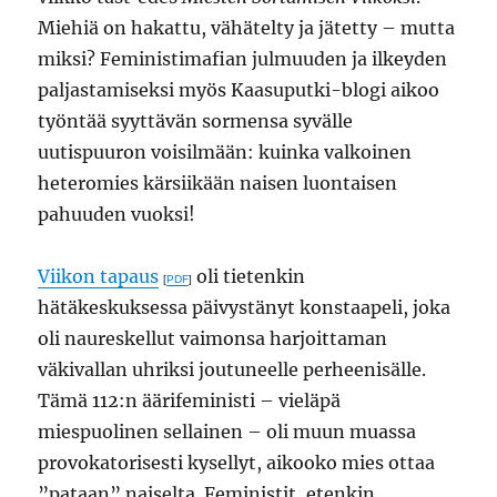
Miehiä on hakattu, vähätelty ja jätetty – mutta
miksi? Feministimafian julmuuden ja ilkeyden
paljastamiseksi myös Kaasuputki-blogi aikoo
työntää syyttävän sormensa syvälle
uutispuuron voisilmään: kuinka valkoinen
heteromies kärsiikään naisen luontaisen
pahuuden vuoksi!
Viikon tapaus
oli tietenkin
[
PDF
]
hätäkeskuksessa päivystänyt konstaapeli, joka
oli naureskellut vaimonsa harjoittaman
väkivallan uhriksi joutuneelle perheenisälle.
Tämä 112:n äärifeministi – vieläpä
miespuolinen sellainen – oli muun muassa
provokatorisesti kysellyt, aikooko mies ottaa
”pataan” naiselta. Feministit, etenkin