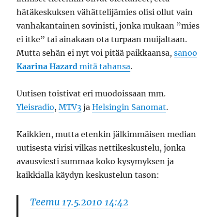
hätäkeskuksen vähättelijämies olisi ollut vain
vanhakantainen sovinisti, jonka mukaan ”mies
ei itke” tai ainakaan ota turpaan muijaltaan.
Mutta sehän ei nyt voi pitää paikkaansa,
sanoo
Kaarina Hazard
mitä tahansa
.
Uutisen toistivat eri muodoissaan mm.
Yleisradio
,
MTV3
ja
Helsingin Sanomat
.
Kaikkien, mutta etenkin jälkimmäisen median
uutisesta virisi vilkas nettikeskustelu, jonka
avausviesti summaa koko kysymyksen ja
kaikkialla käydyn keskustelun tason:
Teemu 17.5.2010 14:42