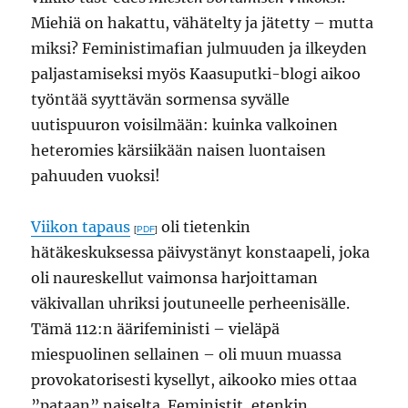
Miehiä on hakattu, vähätelty ja jätetty – mutta
miksi? Feministimafian julmuuden ja ilkeyden
paljastamiseksi myös Kaasuputki-blogi aikoo
työntää syyttävän sormensa syvälle
uutispuuron voisilmään: kuinka valkoinen
heteromies kärsiikään naisen luontaisen
pahuuden vuoksi!
Viikon tapaus
oli tietenkin
[
PDF
]
hätäkeskuksessa päivystänyt konstaapeli, joka
oli naureskellut vaimonsa harjoittaman
väkivallan uhriksi joutuneelle perheenisälle.
Tämä 112:n äärifeministi – vieläpä
miespuolinen sellainen – oli muun muassa
provokatorisesti kysellyt, aikooko mies ottaa
”pataan” naiselta. Feministit, etenkin