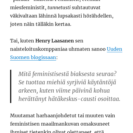
miesfeministit,
tunnetusti
suhtautuvat
väkivaltaan lähinnä lupsakasti hörähdellen,
joten näin tälläkin kertaa.
Tai, kuten
Henry Laasanen
sen
naisteloituskomppaniaa uhmaten sanoo
Uuden
Suomen blogissaan
:
Mitä feministisestä biaksesta seuraa?
Se tuottaa miehiä syrjiviä käytäntöjä
arkeen, kuten viime päivinä kohua
herättänyt hätäkeskus-causti osoittaa.
Muutamat harhaanjohdetut tai muuten vain
feministisen maailmankuvan omaksuneet
ihmiset tietenkin olivat olettaneet, että