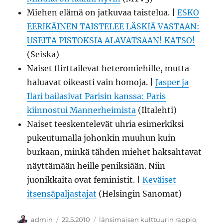
Miehen elämä on jatkuvaa taistelua. |
ESKO
EERIKÄINEN TAISTELEE LÄSKIÄ VASTAAN:
USEITA PISTOKSIA ALAVATSAAN! KATSO!
(Seiska)
Naiset flirttailevat heteromiehille, mutta
haluavat oikeasti vain homoja. |
Jasper ja
Ilari bailasivat Parisin kanssa: Paris
kiinnostui Mannerheimista
(Iltalehti)
Naiset teeskentelevät uhria esimerkiksi
pukeutumalla johonkin muuhun kuin
burkaan, minkä tähden miehet haksahtavat
näyttämään heille peniksiään. Niin
juonikkaita ovat feministit. |
Keväiset
itsensäpaljastajat
(Helsingin Sanomat)
Kirjoittaja
Julkaistu
Kategoriat
admin
22.5.2010
länsimaisen kulttuurin rappio
,