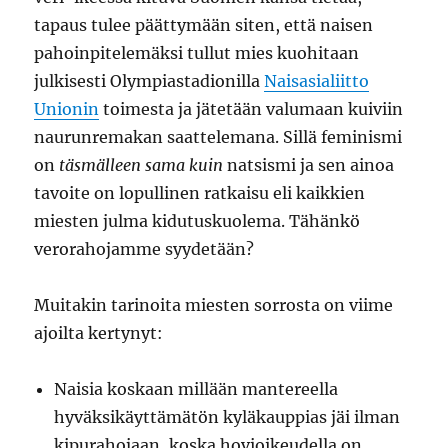
tapaus tulee päättymään siten, että naisen
pahoinpitelemäksi tullut mies kuohitaan
julkisesti Olympiastadionilla
Naisasialiitto
Unionin
toimesta ja jätetään valumaan kuiviin
naurunremakan saattelemana. Sillä feminismi
on
täsmälleen sama kuin
natsismi ja sen ainoa
tavoite on lopullinen ratkaisu eli kaikkien
miesten julma kidutuskuolema. Tähänkö
verorahojamme syydetään?
Muitakin tarinoita miesten sorrosta on viime
ajoilta kertynyt:
Naisia koskaan millään mantereella
hyväksikäyttämätön kyläkauppias jäi ilman
kipurahojaan, koska hovioikeudella on