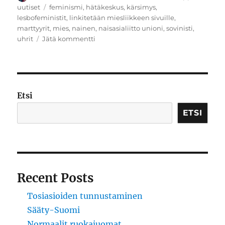
Avainsanat
uutiset
feminismi
,
hätäkeskus
,
kärsimys
,
lesbofeministit
,
linkitetään miesliikkeen sivuille
,
marttyyrit
,
mies
,
nainen
,
naisasialiitto unioni
,
sovinisti
,
artikkeliin
uhrit
Jätä kommentti
Sortokausi
Etsi
ETSI
Recent Posts
Tosiasioiden tunnustaminen
Sääty-Suomi
Normaalit ruokajuomat