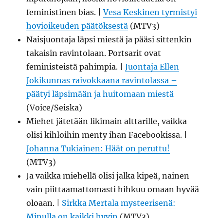
feministinen bias. |
Vesa Keskinen tyrmistyi
hovioikeuden päätöksestä
(MTV3)
Naisjuontaja läpsi miestä ja pääsi sittenkin
takaisin ravintolaan. Portsarit ovat
feministeistä pahimpia. |
Juontaja Ellen
Jokikunnas raivokkaana ravintolassa –
päätyi läpsimään ja huitomaan miestä
(Voice/Seiska)
Miehet jätetään likimain alttarille, vaikka
olisi kihloihin menty ihan Facebookissa. |
Johanna Tukiainen: Häät on peruttu!
(MTV3)
Ja vaikka miehellä olisi jalka kipeä, nainen
vain piittaamattomasti hihkuu omaan hyvää
oloaan. |
Sirkka Mertala mysteerisenä:
Minulla on kaikki hyvin
(MTV3)