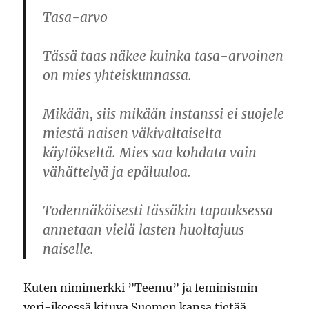
Tasa-arvo
Tässä taas näkee kuinka tasa-arvoinen
on mies yhteiskunnassa.
Mikään, siis mikään instanssi ei suojele
miestä naisen väkivaltaiselta
käytökseltä. Mies saa kohdata vain
vähättelyä ja epäluuloa.
Todennäköisesti tässäkin tapauksessa
annetaan vielä lasten huoltajuus
naiselle.
Kuten nimimerkki ”Teemu” ja feminismin
veri-ikeessä kituva Suomen kansa tietää,