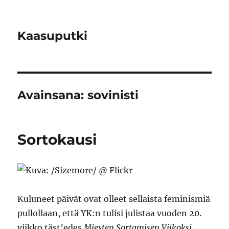
Kaasuputki
Avainsana:
sovinisti
Sortokausi
Kuluneet päivät ovat olleet sellaista feminismiä
pullollaan, että YK:n tulisi julistaa vuoden 20.
viikko täst’edes
Miesten Sortamisen Viikoksi
.