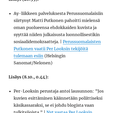
Ay-liikkeen palveluksesta Perussuomalaisiin
siirtynyt Matti Putkonen pahoitti mielensä
oman puolueensa ehdokkaiden kuvista ja
syyttää niiden julkaisusta luonnollisestikin
sosiaalidemokraatteja. |
Perussuomalaisten
Putkonen vaatii Per Looksin tekijöitä
tulemaan esiin
(Helsingin
Sanomat/Nelonen)
Lisäys (8.10., 0.44):
Per-Looksin perustaja antoi lausunnon: ”Jos
kuvien esittäminen käännetään poliittiseksi
käsikassaraksi, se ei johdu blogista vaan
tulkitsijoista.” |
Nyt vastaa Per Looksin