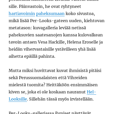
sille. Päinvastoin, he ovat ryhtyneet
hartiavoimin
paheksumaan
koko sivustoa,
mikä lisää Per-Looks-gateen uuden, kiehtovan
metatason: kuvagalleria leviää netissä
paheksuvien saatesanojen kanssa kulovalkean
tavoin antaen Vesa Hackille, Helena Eroselle ja
heidän vihervastaisille ystävilleen yhä lisää
aihetta epäillä pahinta.
Mutta miksi huvittavat kuvat ihmisistä pitäisi
sekä Perussuomalaisten että Vihreiden
mielestä tuomita? Heittäköön ensimmäisen
kiven se, joka ei ole koskaan nauranut
Hel-
Looksille
. Sillehän tässä myös irvistellään.
Per-Looks-galleriassa ihmiset näyttävät