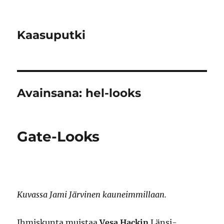
Kaasuputki
Avainsana:
hel-looks
Gate-Looks
Kuvassa Jami Järvinen kauneimmillaan.
Ihmiskunta muistaa
Vesa Hackin
Länsi-