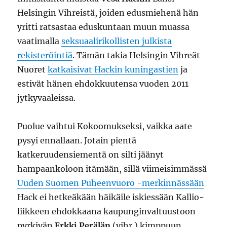
Helsingin Vihreistä, joiden edusmiehenä hän
yritti ratsastaa eduskuntaan muun muassa
vaatimalla
seksuaalirikollisten julkista
rekisteröintiä
. Tämän takia Helsingin Vihreät
Nuoret
katkaisivat Hackin kuningastien
ja
estivät hänen ehdokkuutensa vuoden 2011
jytkyvaaleissa.
Puolue vaihtui Kokoomukseksi, vaikka aate
pysyi ennallaan. Jotain pientä
katkeruudensiementä on silti jäänyt
hampaankoloon itämään, sillä viimeisimmässä
Uuden Suomen Puheenvuoro -merkinnässään
Hack ei hetkeäkään häikäile iskiessään Kallio-
liikkeen ehdokkaana kaupunginvaltuustoon
pyrkivän
Erkki Perälän
(vihr.) kimppuun.