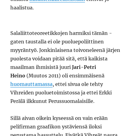
haalistua.
Salaliittoteoreetikkojen harmiksi tämän -
gaten taustalla ei ole puoluepoliittinen
myyräntyö. Jonkinlaisena toivoneleenä järjen
puolesta voidaan pitää sitä, että kaikista
maailman ihmisistä juuri
Jari-Petri
Heino
(Muutos 2011) oli ensimmäisenä
huomauttamassa
, ettei sivua ole tehty
Vihreiden puoluetoimistossa ja ettei Erkki
Perälä ilkkunut Perussuomalaisille.
Sillä aivan oikein kyseessä on vain erään
pelifirman graafikon ystäviensä iloksi
perustama hassuttelu. Eivätkä Vihreät naura