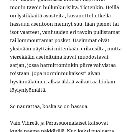
monin tavoin hullunkurisilta. Tietenkin. Heillä
on lystikkäitä asusteita, kuvanottohetkellä
hassuun asentoon mennyt suu, liian pienet tai
isot vaatteet, vanhuuden eri tavoin pullistamat
tai lommouttamat posket. Useimmat eivät
yksinään näyttäisi mitenkään erikoisilta, mutta
vierekkäin aseteltuina kuvat muodostavat
sarjan, jossa harmittominkin piirre vahvistaa
toistaan. Jopa norminmukaisesti aivan
hyvännäköinen alkaa äkkiä vaikuttaa hiukan
löylynlyömältä.
Se naurattaa, koska se on hassua.
Vain Vihreät ja Perussuomalaiset katsovat
kuvia naama näkkärillä. Nuo kaksi puoluetta