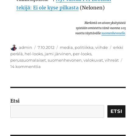
tekijä: Ei ole kyse pilkasta
(Nelonen)
Merkintä on aivan yksityisistä
syistään omistettu tänä vuonna 105
vuotta täyttävälle
suomenhevoselle
.
Kirjoittaja
Julkaistu
Kategoriat
Avainsanat
admin
7.10.2012
media
,
politiikka
,
viihde
erkki
perälä
,
hel-looks
,
jami järvinen
,
per-looks
,
perussuomalaiset
,
suomenhevonen
,
valokuvat
,
vihreät
artikkeliin
14 kommenttia
Gate-
Looks
Etsi
ETSI