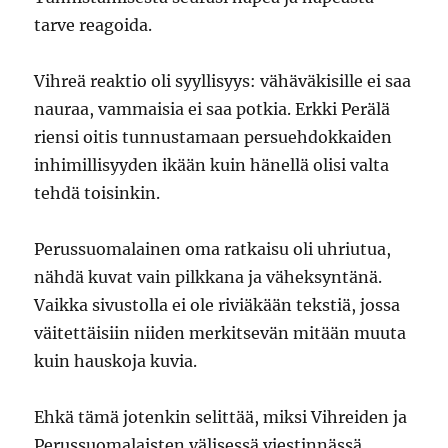
tarve reagoida.
Vihreä reaktio oli syyllisyys: vähäväkisille ei saa
nauraa, vammaisia ei saa potkia. Erkki Perälä
riensi oitis tunnustamaan persuehdokkaiden
inhimillisyyden ikään kuin hänellä olisi valta
tehdä toisinkin.
Perussuomalainen oma ratkaisu oli uhriutua,
nähdä kuvat vain pilkkana ja väheksyntänä.
Vaikka sivustolla ei ole riviäkään tekstiä, jossa
väitettäisiin niiden merkitsevän mitään muuta
kuin hauskoja kuvia.
Ehkä tämä jotenkin selittää, miksi Vihreiden ja
Perussuomalaisten välisessä viestinnässä