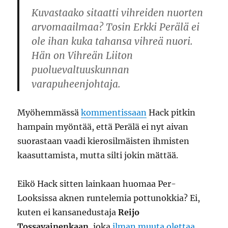
Kuvastaako sitaatti vihreiden nuorten
arvomaailmaa? Tosin Erkki Perälä ei
ole ihan kuka tahansa vihreä nuori.
Hän on Vihreän Liiton
puoluevaltuuskunnan
varapuheenjohtaja.
Myöhemmässä
kommentissaan
Hack pitkin
hampain myöntää, että Perälä ei nyt aivan
suorastaan vaadi kierosilmäisten ihmisten
kaasuttamista, mutta silti jokin mättää.
Eikö Hack sitten lainkaan huomaa Per-
Looksissa aknen runtelemia pottunokkia? Ei,
kuten ei kansanedustaja
Reijo
Tossavainenkaan
, joka
ilman muuta olettaa