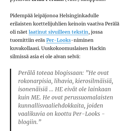
Pidempää leipäjonoa Helsinginkadulle
erilaisten korttelijuhlien keinoin vaativa Perälä
oli näet
laatinut sivuilleen tekstin
, jossa
tuomittiin eräs
Per-Looks
-niminen
kuvakollaasi. Uuskokoomuslaisen Hackin
silmissä asia ei ole aivan selvä:
Perälä toteaa blogissaan: ”He ovat
rokonarpisia, lihavia, kierosilmäisiä,
isonenäisiä … HE eivät ole lainkaan
kuin ME. He ovat perussuomalaisten
kunnallisvaaliehdokkaita, joiden
vaalikuvia on koottu Per-Looks -
blogiin.”