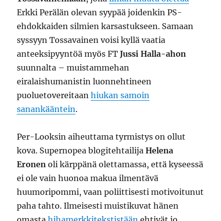
Erkki Perälän olevan syypää joidenkin PS-
ehdokkaiden silmien karsastukseen. Samaan
syssyyn Tossavainen voisi kyllä vaatia
anteeksipyyntöä myös FT
Jussi Halla-ahon
suunnalta – muistammehan
eiralaishumanistin luonnehtineen
puoluetovereitaan
hiukan samoin
sanankääntein
.
Per-Looksin aiheuttama tyrmistys on ollut
kova. Supernopea blogitehtailija
Helena
Eronen
oli kärppänä olettamassa, että kyseessä
ei ole vain huonoa makua ilmentävä
huumoripommi, vaan poliittisesti motivoitunut
paha tahto. Ilmeisesti muistikuvat hänen
omasta
hihamerkkitekstistään
ehtivät jo