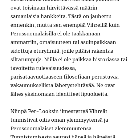
ovat toisinaan hirvittävässä määrin
samanlaisia hankkeita. Tästä on jauhettu
ennenkin, mutta sen enempää Vihreillä kuin
Perussuomalaisilla ei ole taakkanaan
ammattiin, omaisuuteen tai asuinpaikkaan
sidottuja eturyhmiä, joille pitäisi rakentaa
siltarumpuja. Niillä ei ole paikkaa historiassa tai
tavoitetta tulevaisuudessa,
parisataavuotiaaseen filosofiaan perustuvaa
vakaumuksellista lähetystehtävää. Ne ovat
lähes yksinomaan identiteettipuolueita.
Niinpä Per-Looksin ilmestyttyä Vihreät
tunnistivat oitis oman ylemmyytensä ja
Perussuomalaiset alemmuutensa.
Tunnistamisesta seurasi häpeä ja häpeästä