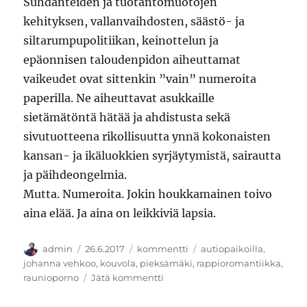
Suhdanteiden ja tuotantomuotojen
kehityksen, vallanvaihdosten, säästö- ja
siltarumpupolitiikan, keinottelun ja
epäonnisen taloudenpidon aiheuttamat
vaikeudet ovat sittenkin ”vain” numeroita
paperilla. Ne aiheuttavat asukkaille
sietämätöntä hätää ja ahdistusta sekä
sivutuotteena rikollisuutta ynnä kokonaisten
kansan- ja ikäluokkien syrjäytymistä, sairautta
ja päihdeongelmia.
Mutta. Numeroita. Jokin houkkamainen toivo
aina elää. Ja aina on leikkiviä lapsia.
Kirjoittaja
Julkaistu
Kategoriat
Avainsanat
admin
26.6.2017
kommentti
autiopaikoilla
,
johanna vehkoo
,
kouvola
,
pieksämäki
,
rappioromantiikka
,
artikkeliin
raunioporno
Jätä kommentti
Autiopaikoilla