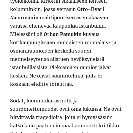
työkeikoilla. Kirjoitin sikäläiseen lehteen
kolumninkin, jossa vertasin
Otto-Iivari
Meurmanin
mahtipontisen asemakaavan
varassa ohenevaa kaupunkia Istanbuliin.
Mielessäni oli
Orhan Pamukin
kuvaus
kotikaupungissaan muinaisten roomalais- ja
osmaniraunioiden keskellä suuren
menneisyytensä alistuen hyväksyneistä
istanbulilaisista. Pieksämäen rauniot jäivät
kesken. Ne olivat suunnitelmia, joita ei
koskaan ehditty toteuttaa.
Sodat, luonnonkatastrofit ja
suuronnettomuudet ovat oma lukunsa. Ne ovat
hirvittäviä tragedioita, joita ei hymyssäsuin
katso kuin paatunein maahanmuuttokriitikko.