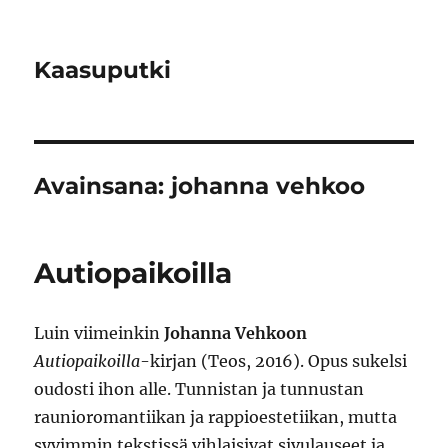
Kaasuputki
Avainsana:
johanna vehkoo
Autiopaikoilla
Luin viimeinkin
Johanna Vehkoo
n
Autiopaikoilla
-kirjan (Teos, 2016). Opus sukelsi
oudosti ihon alle. Tunnistan ja tunnustan
raunioromantiikan ja rappioestetiikan, mutta
syvimmin tekstissä vihlaisivat sivulauseet ja