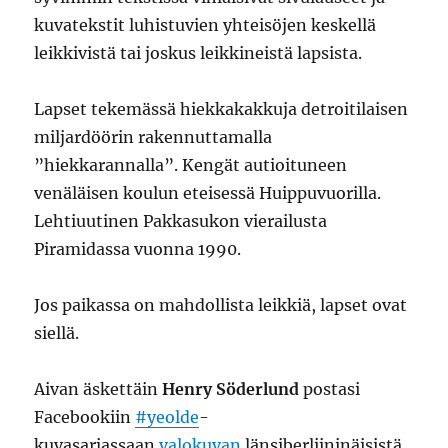
kuvatekstit luhistuvien yhteisöjen keskellä
leikkivistä tai joskus leikkineistä lapsista.
Lapset tekemässä hiekkakakkuja detroitilaisen
miljardöörin rakennuttamalla
”hiekkarannalla”. Kengät autioituneen
venäläisen koulun eteisessä Huippuvuorilla.
Lehtiuutinen Pakkasukon vierailusta
Piramidassa vuonna 1990.
Jos paikassa on mahdollista leikkiä, lapset ovat
siellä.
Aivan äskettäin
Henry Söderlund
postasi
Facebookiin
#yeolde
-
kuvasarjassaan
valokuvan
länsiberliininäisistä