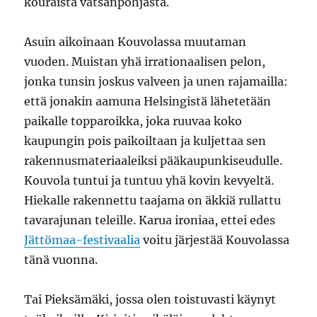
kouraista vatsanpohjasta.
Asuin aikoinaan Kouvolassa muutaman
vuoden. Muistan yhä irrationaalisen pelon,
jonka tunsin joskus valveen ja unen rajamailla:
että jonakin aamuna Helsingistä lähetetään
paikalle topparoikka, joka ruuvaa koko
kaupungin pois paikoiltaan ja kuljettaa sen
rakennusmateriaaleiksi pääkaupunkiseudulle.
Kouvola tuntui ja tuntuu yhä kovin kevyeltä.
Hiekalle rakennettu taajama on äkkiä rullattu
tavarajunan teleille. Karua ironiaa, ettei edes
Jättömaa-festivaalia
voitu järjestää Kouvolassa
tänä vuonna.
Tai Pieksämäki, jossa olen toistuvasti käynyt