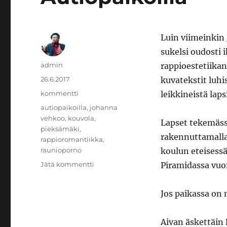
Luin viimeinkin
sukelsi oudosti 
Kirjoittaja
admin
rappioestetiikan
Julkaistu
26.6.2017
kuvatekstit luhis
Kategoriat
kommentti
leikkineistä laps
Avainsanat
autiopaikoilla
,
johanna
vehkoo
,
kouvola
,
Lapset tekemäss
pieksämäki
,
rakennuttamalla
rappioromantiikka
,
raunioporno
koulun eteisessä
artikkeliin
Jätä kommentti
Piramidassa vuo
Autiopaikoilla
Jos paikassa on m
Aivan äskettäin