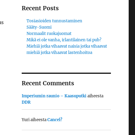
Recent Posts
Tosiasioiden tunnustaminen
us
Sääty-Suomi
Normaalit ruokajuomat
Mikä ei ole vanha, irlantilainen tai pub?
Miehiä jotka vihaavat naisia jotka vihaavat
miehiä jotka vihaavat lastenhoitoa
Recent Comments
Imperiumin raunio – Kaasuputki
aiheesta
DDR
Yuri
aiheesta
Cancel?