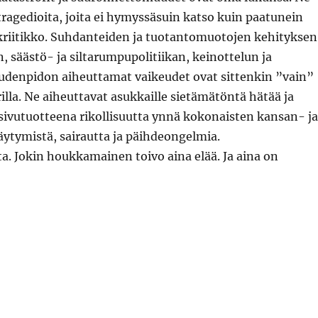
 tragedioita, joita ei hymyssäsuin katso kuin paatunein
itikko. Suhdanteiden ja tuotantomuotojen kehityksen
, säästö- ja siltarumpupolitiikan, keinottelun ja
udenpidon aiheuttamat vaikeudet ovat sittenkin ”vain”
lla. Ne aiheuttavat asukkaille sietämätöntä hätää ja
sivutuotteena rikollisuutta ynnä kokonaisten kansan- ja
äytymistä, sairautta ja päihdeongelmia.
. Jokin houkkamainen toivo aina elää. Ja aina on