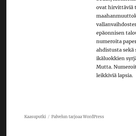
ovat hirvittäviä
maahanmuuttokri
vallanvaihdosten
epäonnisen talo
numeroita paperi
ahdistusta sekä 
ikäluokkien syrj
Mutta. Numeroita
leikkiviä lapsia.
Kaasuputki
Palvelun tarjoaa WordPress