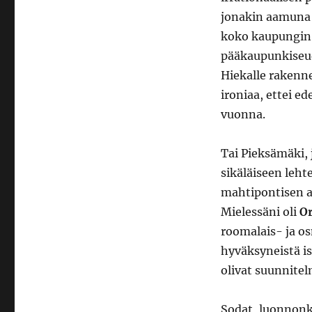
jonakin aamuna H
koko kaupungin p
pääkaupunkiseudu
Hiekalle rakenne
ironiaa, ettei ed
vuonna.
Tai Pieksämäki, j
sikäläiseen leht
mahtipontisen a
Mielessäni oli
O
roomalais- ja o
hyväksyneistä is
olivat suunnitel
Sodat, luonnonk