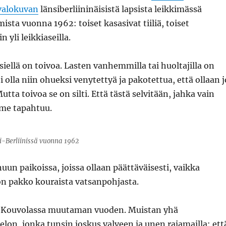
valokuvan
länsiberliininäisistä lapsista leikkimässä
sta vuonna 1962: toiset kasasivat tiiliä, toiset
n yli leikkiaseilla.
 siellä on toivoa. Lasten vanhemmilla tai huoltajilla on
i olla niin ohueksi venytettyä ja pakotettua, että ollaan j
utta toivoa se on silti. Että tästä selvitään, jahka vain
me tapahtuu.
si-Berliinissä vuonna 1962
uun paikoissa, joissa ollaan päättäväisesti, vaikka
 pakko kouraista vatsanpohjasta.
n Kouvolassa muutaman vuoden. Muistan yhä
pelon, jonka tunsin joskus valveen ja unen rajamailla: ett