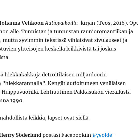
Johanna Vehkoo
n
Autiopaikoilla
-kirjan (Teos, 2016). Op
ihon alle. Tunnistan ja tunnustan raunioromantiikan ja
, mutta syvimmin tekstissä vihlaisivat sivulauseet ja
tuvien yhteisöjen keskellä leikkivistä tai joskus
ista.
ä hiekkakakkuja detroitilaisen miljardöörin
 ”hiekkarannalla”. Kengät autioituneen venäläisen
 Huippuvuorilla. Lehtiuutinen Pakkasukon vierailusta
nna 1990.
ahdollista leikkiä, lapset ovat siellä.
Henry Söderlund
postasi Facebookiin
#yeolde
-