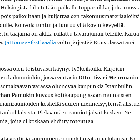
elsingistä lähetetään paikalle topparoikka, joka ruuva
ois paikoiltaan ja kuljettaa sen rakennusmateriaaleiksi
lle. Kouvola tuntui ja tuntuu yhä kovin kevyeltä.
ttu taajama on äkkiä rullattu tavarajunan teleille. Karua
es
Jättömaa-festivaalia
voitu järjestää Kouvolassa tänä
ossa olen toistuvasti käynyt työkeikoilla. Kirjoitin
een kolumninkin, jossa vertasin
Otto-Iivari Meurmanin
semakaavan varassa ohenevaa kaupunkia Istanbuliin.
rhan Pamukin
kuvaus kotikaupungissaan muinaisten
smaniraunioiden keskellä suuren menneisyytensä alistu
tanbulilaisista. Pieksämäen rauniot jäivät kesken. Ne
mia, joita ei koskaan ehditty toteuttaa.
atastrofit ja suuronnettomuudet ovat oma lukunsa. Ne