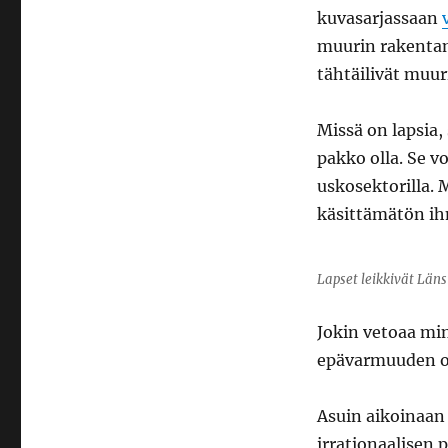
kuvasarjassaan
muurin rakentami
tähtäilivät muuri
Missä on lapsia,
pakko olla. Se vo
uskosektorilla. M
käsittämätön ih
Lapset leikkivät Län
Jokin vetoaa min
epävarmuuden on
Asuin aikoinaa
irrationaalisen 