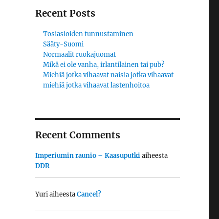
Recent Posts
Tosiasioiden tunnustaminen
Sääty-Suomi
Normaalit ruokajuomat
Mikä ei ole vanha, irlantilainen tai pub?
Miehiä jotka vihaavat naisia jotka vihaavat
miehiä jotka vihaavat lastenhoitoa
Recent Comments
Imperiumin raunio – Kaasuputki
aiheesta
DDR
Yuri
aiheesta
Cancel?