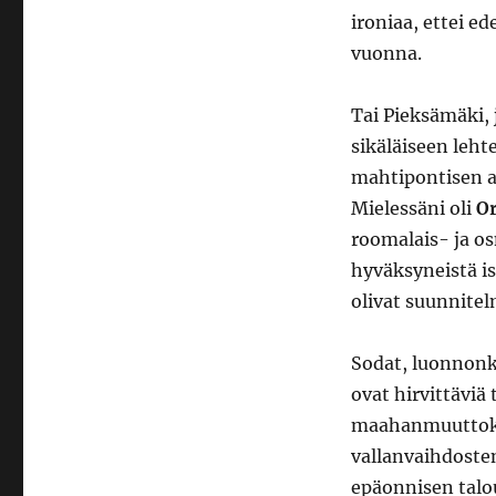
ironiaa, ettei ed
vuonna.
Tai Pieksämäki, j
sikäläiseen leht
mahtipontisen a
Mielessäni oli
O
roomalais- ja o
hyväksyneistä is
olivat suunnitel
Sodat, luonnonk
ovat hirvittäviä
maahanmuuttokri
vallanvaihdosten
epäonnisen talo