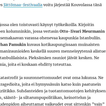
es
Jättömaa-festivaalia
voitu järjestää Kouvolassa tänä
ossa olen toistuvasti käynyt työkeikoilla. Kirjoitin
een kolumninkin, jossa vertasin
Otto-Iivari Meurmanin
semakaavan varassa ohenevaa kaupunkia Istanbuliin.
rhan Pamukin
kuvaus kotikaupungissaan muinaisten
smaniraunioiden keskellä suuren menneisyytensä alistu
tanbulilaisista. Pieksämäen rauniot jäivät kesken. Ne
mia, joita ei koskaan ehditty toteuttaa.
atastrofit ja suuronnettomuudet ovat oma lukunsa. Ne
 tragedioita, joita ei hymyssäsuin katso kuin paatunein
itikko. Suhdanteiden ja tuotantomuotojen kehityksen
, säästö- ja siltarumpupolitiikan, keinottelun ja
udenpidon aiheuttamat vaikeudet ovat sittenkin ”vain”