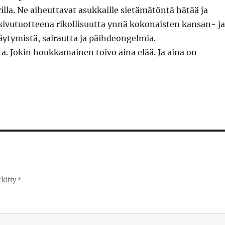
lla. Ne aiheuttavat asukkaille sietämätöntä hätää ja
sivutuotteena rikollisuutta ynnä kokonaisten kansan- ja
äytymistä, sairautta ja päihdeongelmia.
. Jokin houkkamainen toivo aina elää. Ja aina on
rkitty
*