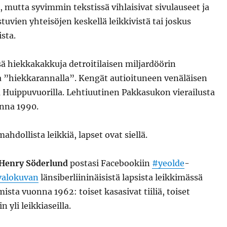
, mutta syvimmin tekstissä vihlaisivat sivulauseet ja
tuvien yhteisöjen keskellä leikkivistä tai joskus
ista.
ä hiekkakakkuja detroitilaisen miljardöörin
 ”hiekkarannalla”. Kengät autioituneen venäläisen
 Huippuvuorilla. Lehtiuutinen Pakkasukon vierailusta
nna 1990.
ahdollista leikkiä, lapset ovat siellä.
Henry Söderlund
postasi Facebookiin
#yeolde
-
valokuvan
länsiberliininäisistä lapsista leikkimässä
sta vuonna 1962: toiset kasasivat tiiliä, toiset
n yli leikkiaseilla.