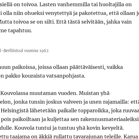
 siellä on toivoa. Lasten vanhemmilla tai huoltajilla on
i olla niin ohueksi venytettyä ja pakotettua, että ollaan j
utta toivoa se on silti. Että tästä selvitään, jahka vain
me tapahtuu.
si-Berliinissä vuonna 1962
uun paikoissa, joissa ollaan päättäväisesti, vaikka
 pakko kouraista vatsanpohjasta.
n Kouvolassa muutaman vuoden. Muistan yhä
pelon, jonka tunsin joskus valveen ja unen rajamailla: ett
elsingistä lähetetään paikalle topparoikka, joka ruuva
ois paikoiltaan ja kuljettaa sen rakennusmateriaaleiksi
lle. Kouvola tuntui ja tuntuu yhä kovin kevyeltä.
ttu taajama on äkkiä rullattu tavarajunan teleille. Karua