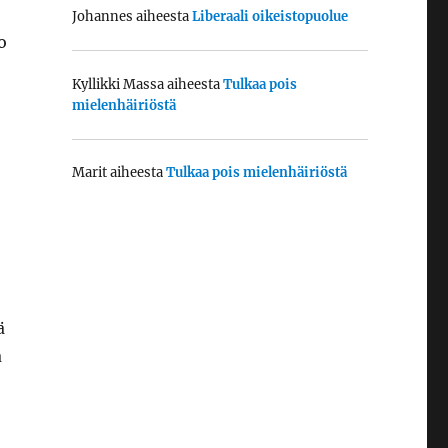
Johannes
aiheesta
Liberaali oikeistopuolue
o
Kyllikki Massa
aiheesta
Tulkaa pois
mielenhäiriöstä
Marit
aiheesta
Tulkaa pois mielenhäiriöstä
ä
a