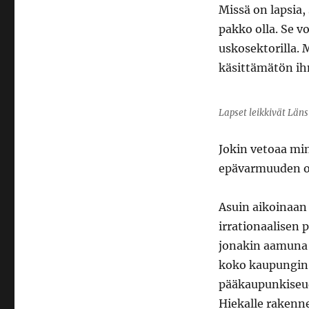
Missä on lapsia,
pakko olla. Se vo
uskosektorilla. M
käsittämätön ih
Lapset leikkivät Län
Jokin vetoaa min
epävarmuuden on
Asuin aikoinaa
irrationaalisen 
jonakin aamuna H
koko kaupungin p
pääkaupunkiseudu
Hiekalle rakenne