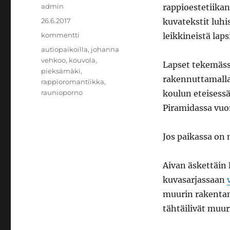
Kirjoittaja
admin
rappioestetiikan
Julkaistu
26.6.2017
kuvatekstit luhis
Kategoriat
kommentti
leikkineistä laps
Avainsanat
autiopaikoilla
,
johanna
vehkoo
,
kouvola
,
Lapset tekemäss
pieksämäki
,
rakennuttamalla
rappioromantiikka
,
raunioporno
koulun eteisessä
Piramidassa vuo
Jos paikassa on m
Aivan äskettäin
kuvasarjassaan
muurin rakentami
tähtäilivät muuri