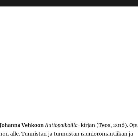
Johanna Vehkoo
n
Autiopaikoilla
-kirjan (Teos, 2016). Op
ihon alle. Tunnistan ja tunnustan raunioromantiikan ja