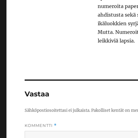
numeroita paperi
ahdistusta sekä 
ikäluokkien syrj
Mutta. Numeroita
leikkiviä lapsia.
Vastaa
Sähköpostiosoitettasi ei julkaista.
Pakolliset kentät on me
KOMMENTTI
*