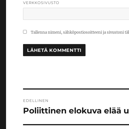
VERKKOSIVUSTO
Tallenna nimeni, sähköpostiosoitteeni ja sivustoni 
Artikkelien
EDELLINEN
selaus
Poliittinen elokuva elää
Edellinen
artikkeli: