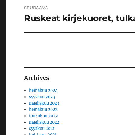
SEURAAVA
Ruskeat kirjekuoret, tulk
Seuraava
artikkeli:
Archives
heinäkuu 2024
syyskuu 2023
maaliskuu 2023
heinäkuu 2022
toukokuu 2022
maaliskuu 2022
syyskuu 2021
huhtikuu 2021