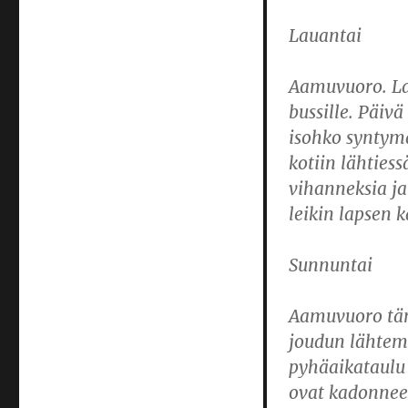
Lauantai
Aamuvuoro. La
bussille. Päivä
isohko syntymä
kotiin lähties
vihanneksia ja
leikin lapsen k
Sunnuntai
Aamuvuoro tän
joudun lähtem
pyhäaikataulu 
ovat kadonneet