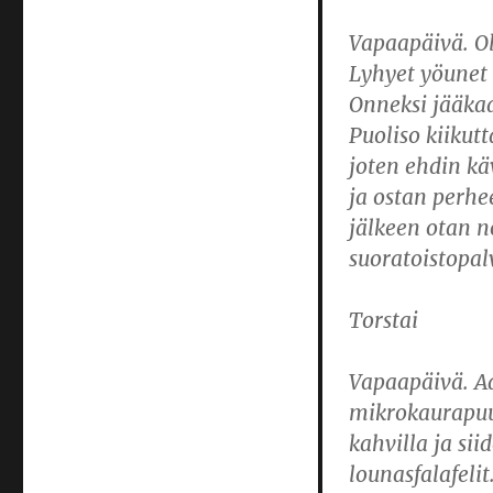
Vapaapäivä. Ol
Lyhyet yöunet 
Onneksi jääkaa
Puoliso kiikut
joten ehdin kä
ja ostan perhe
jälkeen otan 
suoratoistopa
Torstai
Vapaapäivä. A
mikrokaurapuur
kahvilla ja si
lounasfalafeli