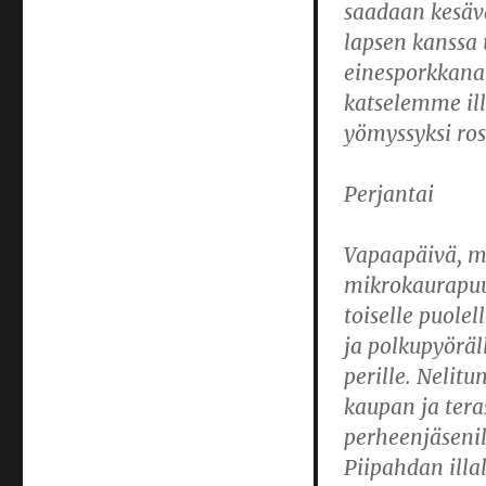
saadaan kesäva
lapsen kanssa
einesporkkana
katselemme ill
yömyssyksi ros
Perjantai
Vapaapäivä, mu
mikrokaurapuu
toiselle puole
ja polkupyöräl
perille. Nelit
kaupan ja tera
perheenjäsenil
Piipahdan illa