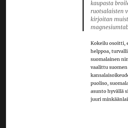
kaupasta broile
ruotsalaisten 
kirjoitan muis
magnesiumtabl
Kokeilu osoitti
helppoa, turvall
suomalainen nim
vaalittu suomen 
kansalaisoikeud
puoliso, suomala
asunto hyvällä s
juuri minkäänlai