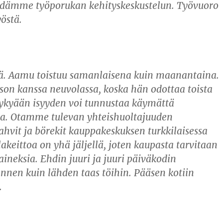
pidämme työporukan kehityskeskustelun. Työvuoro
östä.
sä. Aamu toistuu samanlaisena kuin maanantaina.
on kanssa neuvolassa, koska hän odottaa toista
ykyään isyyden voi tunnustaa käymättä
lla. Otamme tulevan yhteishuoltajuuden
kahvit ja börekit kauppakeskuksen turkkilaisessa
akeittoa on yhä jäljellä, joten kaupasta tarvitaan
aineksia. Ehdin juuri ja juuri päiväkodin
nnen kuin lähden taas töihin. Pääsen kotiin
.