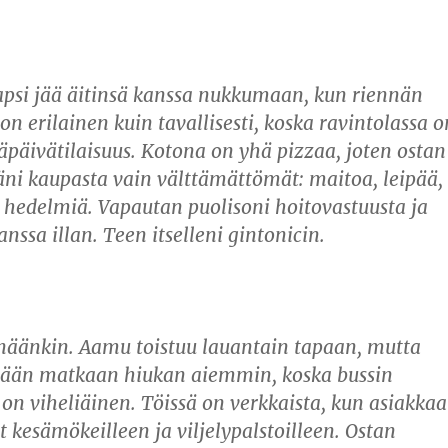
psi jää äitinsä kanssa nukkumaan, kun riennän
 on erilainen kuin tavallisesti, koska ravintolassa o
päivätilaisuus. Kotona on yhä pizzaa, joten ostan
säni kaupasta vain välttämättömät: maitoa, leipää,
 hedelmiä. Vapautan puolisoni hoitovastuusta ja
anssa illan. Teen itselleni gintonicin.
äänkin. Aamu toistuu lauantain tapaan, mutta
ään matkaan hiukan aiemmin, koska bussin
on viheliäinen. Töissä on verkkaista, kun asiakkaa
 kesämökeilleen ja viljelypalstoilleen. Ostan