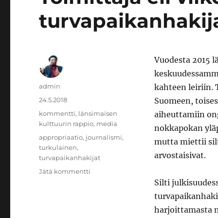
turvapaikanhakij
Vuodesta 2015 lä
keskuudessamme.
Kirjoittaja
admin
kahteen leiriin.
Julkaistu
24.5.2018
Suomeen, toises
Kategoriat
kommentti
,
länsimaisen
aiheuttamiin ong
kulttuurin rappio
,
media
nokkapokan yläp
Avainsanat
appropriaatio
,
journalismi
,
mutta miettii sil
turkulainen
,
arvostaisivat.
turvapaikanhakijat
artikkeliin
Jätä kommentti
Toimittaja
Silti julkisuudes
eli
turvapaikanhaki
viikon
harjoittamasta mi
turvapaikanhakijana