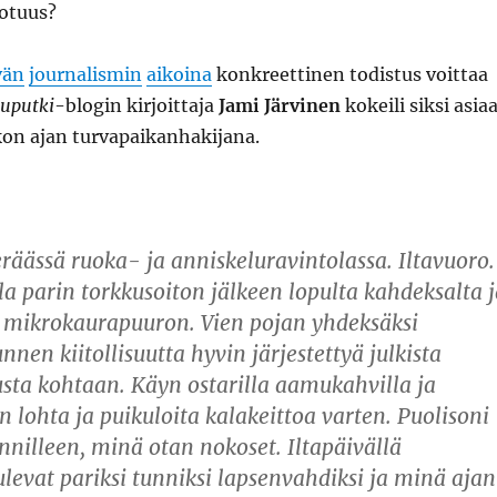
otuus?
vän
journalismin
aikoina
konkreettinen todistus voittaa
uputki
-blogin kirjoittaja
Jami Järvinen
kokeili siksi asia
ikon ajan turvapaikanhakijana.
räässä ruoka- ja anniskeluravintolassa. Iltavuoro.
 parin torkkusoiton jälkeen lopulta kahdeksalta j
e mikrokaurapuuron. Vien pojan yhdeksäksi
nnen kiitollisuutta hyvin järjestettyä julkista
sta kohtaan. Käyn ostarilla aamukahvilla ja
n lohta ja puikuloita kalakeittoa varten. Puolisoni
nnilleen, minä otan nokoset. Iltapäivällä
evat pariksi tunniksi lapsenvahdiksi ja minä ajan