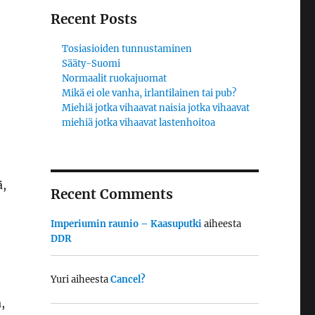
Recent Posts
Tosiasioiden tunnustaminen
Sääty-Suomi
Normaalit ruokajuomat
Mikä ei ole vanha, irlantilainen tai pub?
Miehiä jotka vihaavat naisia jotka vihaavat
miehiä jotka vihaavat lastenhoitoa
ä,
Recent Comments
Imperiumin raunio – Kaasuputki
aiheesta
DDR
Yuri
aiheesta
Cancel?
,