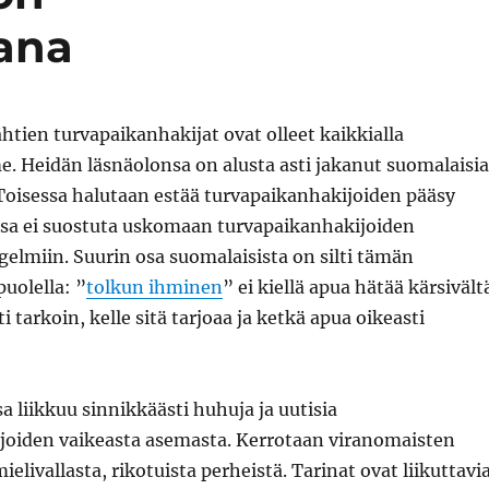
ana
htien turvapaikanhakijat ovat olleet kaikkialla
 Heidän läsnäolonsa on alusta asti jakanut suomalaisia
 Toisessa halutaan estää turvapaikanhakijoiden pääsy
sa ei suostuta uskomaan turvapaikanhakijoiden
elmiin. Suurin osa suomalaisista on silti tämän
uolella: ”
tolkun ihminen
” ei kiellä apua hätää kärsivält
ti tarkoin, kelle sitä tarjoaa ja ketkä apua oikeasti
sa liikkuu sinnikkäästi huhuja ja uutisia
joiden vaikeasta asemasta. Kerrotaan viranomaisten
elivallasta, rikotuista perheistä. Tarinat ovat liikuttavia