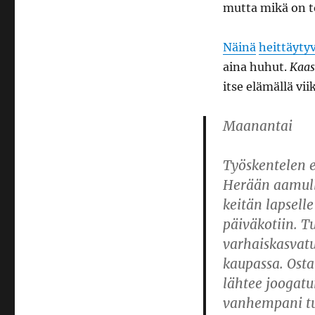
mutta mikä on t
Näinä
heittäyty
aina huhut.
Kaas
itse elämällä vi
Maanantai
Työskentelen e
Herään aamulla
keitän lapsell
päiväkotiin. Tu
varhaiskasvatu
kaupassa. Osta
lähtee joogatu
vanhempani tul