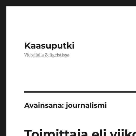
Kaasuputki
Vierailulla Zeitgeistissa
Avainsana:
journalismi
Toimittaja eli vii