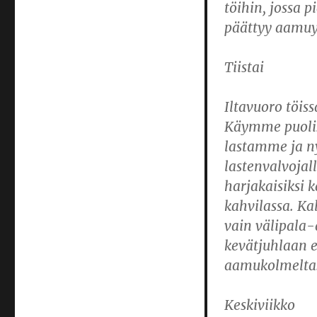
töihin, jossa 
päättyy aamuy
Tiistai
Iltavuoro töis
Käymme puolis
lastamme ja n
lastenvalvoja
harjakaisiksi 
kahvilassa. Kal
vain välipala-
kevätjuhlaan e
aamukolmelta
Keskiviikko