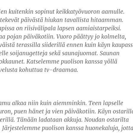
en kuitenkin sopinut keikkatyövuoron aamulle.
tekevät päivästä hiukan tavallista hitaamman.
pissa on riisivälipala lapsen aamiaistarpeiksi.
taa pojan päiväkotiin. Vuoro päättyy jo kolmelta,
väistä terassilla siiderillä ennen kuin käyn kaupas
elle soijanugetteja sekä saunajuomat. Saunan
nokkaunet. Katselemme puolison kanssa yöllä
lvelusta kohuttua tv-draamaa.
amu alkaa niin kuin aiemminkin. Teen lapselle
on, puen hänet ja vien päiväkotiin. Käyn ostarill
iderillä. Tänään ladataan akkuja. Noudan ostarilta
t. Järjestelemme puolison kanssa huonekaluja, jott