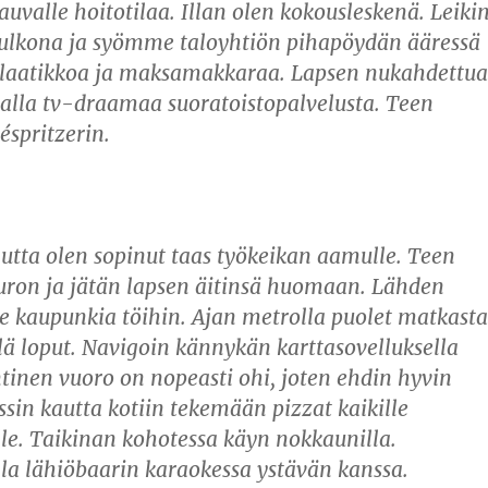
uvalle hoitotilaa. Illan olen kokousleskenä. Leiki
 ulkona ja syömme taloyhtiön pihapöydän ääressä
laatikkoa ja maksamakkaraa. Lapsen nukahdettua
alla tv-draamaa suoratoistopalvelusta. Teen
éspritzerin.
tta olen sopinut taas työkeikan aamulle. Teen
ron ja jätän lapsen äitinsä huomaan. Lähden
lle kaupunkia töihin. Ajan metrolla puolet matkasta
lä loput. Navigoin kännykän karttasovelluksella
untinen vuoro on nopeasti ohi, joten ehdin hyvin
ssin kautta kotiin tekemään pizzat kaikille
le. Taikinan kohotessa käyn nokkaunilla.
lla lähiöbaarin karaokessa ystävän kanssa.