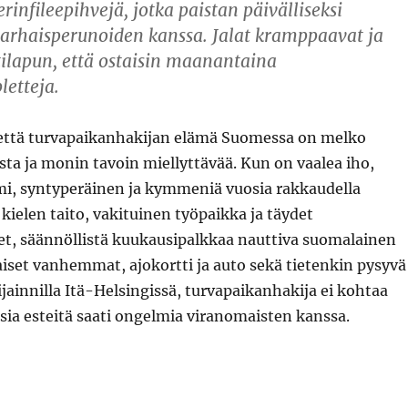
rinfileepihvejä, jotka paistan päivälliseksi
varhaisperunoiden kanssa. Jalat kramppaavat ja
tilapun, että ostaisin maanantaina
etteja.
, että turvapaikanhakijan elämä Suomessa on melko
ista ja monin tavoin miellyttävää. Kun on vaalea iho,
i, syntyperäinen ja kymmeniä vuosia rakkaudella
kielen taito, vakituinen työpaikka ja täydet
et, säännöllistä kuukausipalkkaa nauttiva suomalainen
iset vanhemmat, ajokortti ja auto sekä tietenkin pysyvä
ijainnilla Itä-Helsingissä, turvapaikanhakija ei kohtaa
sia esteitä saati ongelmia viranomaisten kanssa.