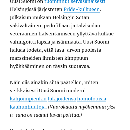
Uusi Suomi on
tuominnut selväsanaisesti
Helsingissä järjestetyn
Pride-kulkueen
.
Julkaisun mukaan Helsingin Setan
väkivaltainen, pedofiliaan ja talvisodan
veteraanien halventamiseen yllyttävä kulkue
vahingoitti lapsia ja isänmaata. Uusi Suomi
haluaa todeta, että tasa-arvon puolesta
marssineiden ihmisten kimppuun
hyökkääminen on täysin suotavaa.
Näin siis ainakin siitä päätellen, miten
verkkaisesti Uusi Suomi moderoi
kahjoimpienkin
lukijoidensa
homofobisia
kauhunhuutoja
.
(Vuorokautta myöhemmin yksi
n-sana on saanut luvan poistua.)