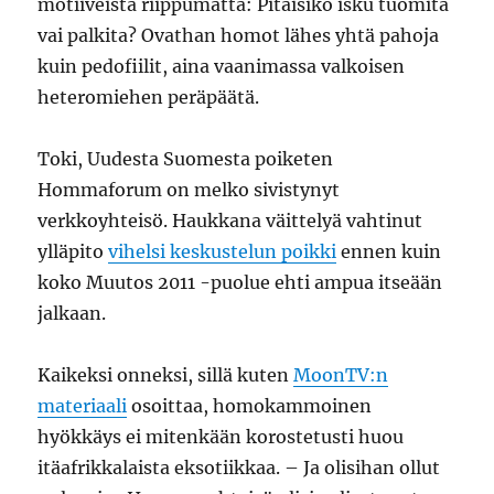
motiiveista riippumatta: Pitäisikö isku tuomita
vai palkita? Ovathan homot lähes yhtä pahoja
kuin pedofiilit, aina vaanimassa valkoisen
heteromiehen peräpäätä.
Toki, Uudesta Suomesta poiketen
Hommaforum on melko sivistynyt
verkkoyhteisö. Haukkana väittelyä vahtinut
ylläpito
vihelsi keskustelun poikki
ennen kuin
koko Muutos 2011 -puolue ehti ampua itseään
jalkaan.
Kaikeksi onneksi, sillä kuten
MoonTV:n
materiaali
osoittaa, homokammoinen
hyökkäys ei mitenkään korostetusti huou
itäafrikkalaista eksotiikkaa. – Ja olisihan ollut