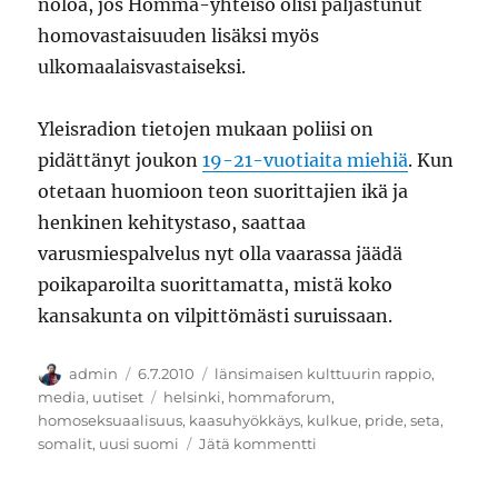
noloa, jos Homma-yhteisö olisi paljastunut
homovastaisuuden lisäksi myös
ulkomaalaisvastaiseksi.
Yleisradion tietojen mukaan poliisi on
pidättänyt joukon
19-21-vuotiaita miehiä
. Kun
otetaan huomioon teon suorittajien ikä ja
henkinen kehitystaso, saattaa
varusmiespalvelus nyt olla vaarassa jäädä
poikaparoilta suorittamatta, mistä koko
kansakunta on vilpittömästi suruissaan.
Kirjoittaja
Julkaistu
Kategoriat
admin
6.7.2010
länsimaisen kulttuurin rappio
,
Avainsanat
media
,
uutiset
helsinki
,
hommaforum
,
homoseksuaalisuus
,
kaasuhyökkäys
,
kulkue
,
pride
,
seta
,
artikkeliin
somalit
,
uusi suomi
Jätä kommentti
Muslimiraiskaajien
homomarssi