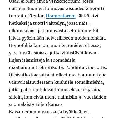
Usari ei ollut ainoa verkkofoorumi, jossa
uutinen Suomen homovastaisuudesta herätti
tunteita. Etenkin
Hommaforum
sähköistyi
hetkeksi ja tuotti väittelyn, jossa nais-,
ulkomaalais- ja homovastaiset nimimerkit
jäivät pyörimään helvetilliseen noidankehään.
Homofobia kun on, monien muiden ohessa,
yksi niistä asioista, jotka yhdistävät kovan
linjan islamisteja ja suomalaisia
maahanmuuttokriitikoita. Pohdinta virisi oitis:
Olisivatko kaasuttajat olleet maahanmuuttajia,
väkivaltaisuudestaan kuuluisia somalimiehiä,
jotka pahoinpitelevät homoseksuaaleja aina
silloin, kun eivät mene naimisiin 9-vuotiaiden
suomalaistyttöjen kanssa
Kaisaniemenpuistossa. Ja hyökkääjien