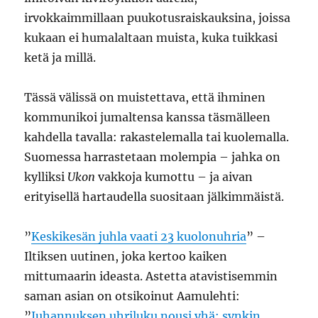
irvokkaimmillaan puukotusraiskauksina, joissa
kukaan ei humalaltaan muista, kuka tuikkasi
ketä ja millä.
Tässä välissä on muistettava, että ihminen
kommunikoi jumaltensa kanssa täsmälleen
kahdella tavalla: rakastelemalla tai kuolemalla.
Suomessa harrastetaan molempia – jahka on
kylliksi
Ukon
vakkoja kumottu – ja aivan
erityisellä hartaudella suositaan jälkimmäistä.
”
Keskikesän juhla vaati 23 kuolonuhria
” –
Iltiksen uutinen, joka kertoo kaiken
mittumaarin ideasta. Astetta atavistisemmin
saman asian on otsikoinut Aamulehti:
”
Juhannuksen uhriluku nousi yhä: synkin