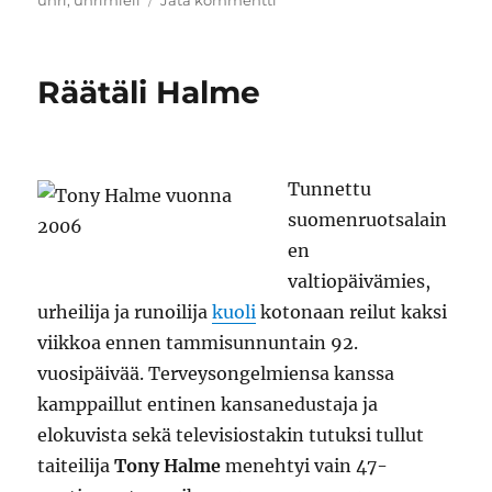
uhri
,
uhrimieli
Jätä kommentti
Uhrattu
kansakunta
Räätäli Halme
Tunnettu
suomenruotsalain
en
valtiopäivämies,
urheilija ja runoilija
kuoli
kotonaan reilut kaksi
viikkoa ennen tammisunnuntain 92.
vuosipäivää. Terveysongelmiensa kanssa
kamppaillut entinen kansanedustaja ja
elokuvista sekä televisiostakin tutuksi tullut
taiteilija
Tony Halme
menehtyi vain 47-