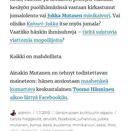
kesäyön puolihämärässä vastaan kirkastunut
jumalolento vai
Jukka Mutasen
minikaivuri
. Vai
olisiko
Kaivuri-Jukka
itse myös jumala?
Vaatiiko hänkin ihmisuhreja –
tieltä suistuvia
viattomia mopoilijoita
?
Kaikki on mahdollista.
Ainakin Mutanen on tehnyt todistettavan
maineteon: hänen ansiostaan
maahenkeä
kumartava
keskustalainen
Tuomo Hänninen
aikoo liittyä Facebookiin
.
Kirjoittaja
Julkaistu
Kategoriat
Avains
admin
1.7.2010
länsimaisen kulttuurin rappio
carola häggkvist
,
druidit
,
facebook
,
juhannus
,
jukka
mutanen
,
kansa
,
kesä
,
kuolema
,
minikaivuri
,
seksi
,
thor
,
artikkeliin