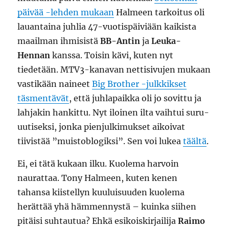
päivää -lehden mukaan
Halmeen tarkoitus oli
lauantaina juhlia 47-vuotispäiviään kaikista
maailman ihmisistä
BB-Antin
ja
Leuka-
Hennan
kanssa. Toisin kävi, kuten nyt
tiedetään. MTV3-kanavan nettisivujen mukaan
vastikään naineet
Big Brother -julkkikset
täsmentävät
, että juhlapaikka oli jo sovittu ja
lahjakin hankittu. Nyt iloinen ilta vaihtui suru-
uutiseksi, jonka pienjulkimukset aikoivat
tiivistää ”muistoblogiksi”. Sen voi lukea
täältä
.
Ei, ei tätä kukaan ilku. Kuolema harvoin
naurattaa. Tony Halmeen, kuten kenen
tahansa kiistellyn kuuluisuuden kuolema
herättää yhä hämmennystä – kuinka siihen
pitäisi suhtautua? Ehkä esikoiskirjailija
Raimo