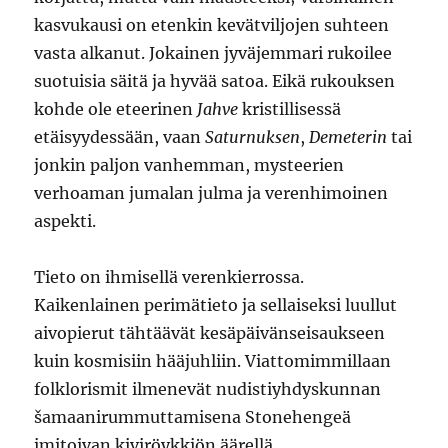
kasvukausi on etenkin kevätviljojen suhteen
vasta alkanut. Jokainen jyväjemmari rukoilee
suotuisia säitä ja hyvää satoa. Eikä rukouksen
kohde ole eteerinen
Jahve
kristillisessä
etäisyydessään, vaan
Saturnuksen
,
Demeterin
tai
jonkin paljon vanhemman, mysteerien
verhoaman jumalan julma ja verenhimoinen
aspekti.
Tieto on ihmisellä verenkierrossa.
Kaikenlainen perimätieto ja sellaiseksi luullut
aivopierut tähtäävät kesäpäivänseisaukseen
kuin kosmisiin hääjuhliin. Viattomimmillaan
folklorismit ilmenevät nudistiyhdyskunnan
šamaanirummuttamisena Stonehengeä
imitoivan kiviröykkiön äärellä,