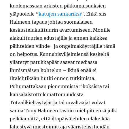
kuolemassaan arkisten pikkumaisuuksien
yläpuolelle ”
katujen sankariksi
”. Ehkä siis
Halmeen tapaus johtaa suomalaisen
keskustelukulttuurin avartumiseen. Monille
alakulttuurien edustajille ja ennen kaikkea
päihteiden viihde- ja ongelmakäyttäjille tämä
on helpotus. Kannabisviljelmiensä keskeltä
yllätetyt patukkapäät saavat mediassa
ihmismäisen kohtelun – ikinä enää ei
Iltalehtikään hutki ennen tutkimista.
Puhumattakaan pienemmistä rikoksista tai
kansalaistottelemattomuudesta.
Totaalikieltäytyjät ja talonvaltaajat voivat
sanoa Tony Halmeen tavoin mielipiteensä julki
pelkäämättä, että iltapäivälehden eläkeikää
lähestyvä miestoimittaja vääristelisi heidän