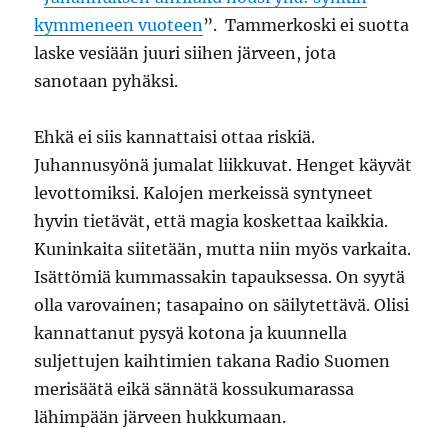
kymmeneen vuoteen
”. Tammerkoski ei suotta
laske vesiään juuri siihen järveen, jota
sanotaan pyhäksi.
Ehkä ei siis kannattaisi ottaa riskiä.
Juhannusyönä jumalat liikkuvat. Henget käyvät
levottomiksi. Kalojen merkeissä syntyneet
hyvin tietävät, että magia koskettaa kaikkia.
Kuninkaita siitetään, mutta niin myös varkaita.
Isättömiä kummassakin tapauksessa. On syytä
olla varovainen; tasapaino on säilytettävä. Olisi
kannattanut pysyä kotona ja kuunnella
suljettujen kaihtimien takana Radio Suomen
merisäätä eikä sännätä kossukumarassa
lähimpään järveen hukkumaan.