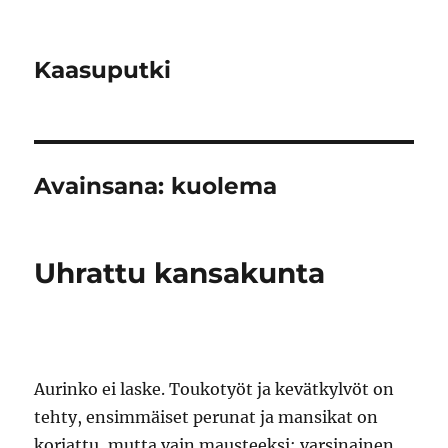
Kaasuputki
Avainsana:
kuolema
Uhrattu kansakunta
Aurinko ei laske. Toukotyöt ja kevätkylvöt on
tehty, ensimmäiset perunat ja mansikat on
korjattu, mutta vain mausteeksi; varsinainen