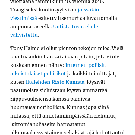
vuotiaana tammikuun 10. vuonna 2010.
Traagiseksi kuolinsyyksi on
joissakin
viestimissä
esitetty itsemurhaa luvattomalla
ampuma-aseella.
Uutista tosin ei ole
vahvistettu
.
Tony Halme ei ollut pienten tekojen mies. Vielä
kuoltuaankin hän sai aikaan jotain, jota ei ole
koskaan ennen nähty:
Internet-poliisit
,
oikeistolaiset poliitikot
ja kaikki toimittajat,
kuten
Iltalehden
Risto Kunnas
, löysivät
paatuneista sieluistaan kyvyn ymmärtää
riippuvuuksiensa kanssa painivaa
huumausainerikollista. Kunnas jopa siinä
mitassa, että amfetamiinipäissään riehunut,
laittomia tuliaseita harrastanut
ulkomaalaisvastainen sekakäyttäjä kohottautui