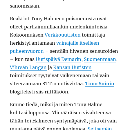
sanomisiaan.
Reaktiot Tony Halmeen poismenosta ovat
olleet parhaimmillaankin mielenkiintoisia.
Kokoomuksen
Verkkouutisten
toimittaja
herkistyi antamaan
vainajalle itselleen
puheenvuoron
– sentään hivenen sensuroiden
– kun taas
Uutispäivä Demarin
,
Suomenmaan
,
Vihreän Langan
ja
Kansan Uutisten
toimitukset tyytyivät vaikenemaan tai vain
siteeraamaan STT:n uutisvirtaa.
Timo Soinin
blogiteksti siis riittäköön.
Emme tiedä, miksi ja miten Tony Halme
kohtasi loppunsa. Ylimääräisen vivahteensa
tähän toi Halmeen syntymäpäivä, joka oli vain
muutama päivä ennen kuolemaa.
Seitsemän