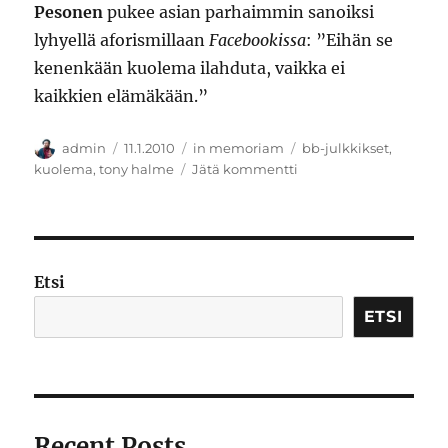
Pesonen
pukee asian parhaimmin sanoiksi
lyhyellä aforismillaan
Facebookissa
: ”Eihän se
kenenkään kuolema ilahduta, vaikka ei
kaikkien elämäkään.”
Kirjoittaja
Julkaistu
Kategoriat
Avainsanat
admin
11.1.2010
in memoriam
bb-julkkikset
,
artikkeliin
kuolema
,
tony halme
Jätä kommentti
Räätäli
Halme
Etsi
ETSI
Recent Posts