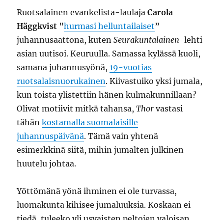
Ruotsalainen evankelista-laulaja
Carola
Häggkvist
”
hurmasi helluntailaiset
”
juhannusaattona, kuten
Seurakuntalainen
-lehti
asian uutisoi. Keuruulla. Samassa kylässä kuoli,
samana juhannusyönä,
19-vuotias
ruotsalaisnuorukainen
. Kiivastuiko yksi jumala,
kun toista ylistettiin hänen kulmakunnillaan?
Olivat motiivit mitkä tahansa,
Thor
vastasi
tähän
kostamalla suomalaisille
juhannuspäivänä
. Tämä vain yhtenä
esimerkkinä siitä, mihin jumalten julkinen
huutelu johtaa.
Yöttömänä yönä ihminen ei ole turvassa,
luomakunta kihisee jumaluuksia. Koskaan ei
tiedä, tuleeko yli usvaisten peltojen valoisan