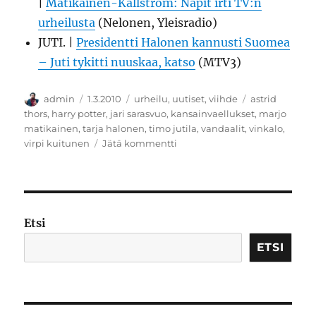
|
Matikainen-Kallström: Näpit irti TV:n
urheilusta
(Nelonen, Yleisradio)
JUTI. |
Presidentti Halonen kannusti Suomea
– Juti tykitti nuuskaa, katso
(MTV3)
Kirjoittaja
Julkaistu
Kategoriat
Avainsanat
admin
1.3.2010
urheilu
,
uutiset
,
viihde
astrid
thors
,
harry potter
,
jari sarasvuo
,
kansainvaellukset
,
marjo
matikainen
,
tarja halonen
,
timo jutila
,
vandaalit
,
vinkalo
,
artikkeliin
virpi kuitunen
Jätä kommentti
Hahmoja
tänään:
Thors,
Chopin
ja
Etsi
Jutila
ETSI