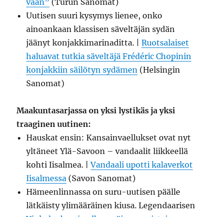
vaan”
(Turun Sanomat)
Uutisen suuri kysymys lienee, onko
ainoankaan klassisen säveltäjän sydän
jäänyt konjakkimarinaditta. |
Ruotsalaiset
haluavat tutkia säveltäjä Frédéric Chopinin
konjakkiin säilötyn sydämen
(Helsingin
Sanomat)
Maakuntasarjassa on yksi lystikäs ja yksi
traaginen uutinen:
Hauskat ensin: Kansainvaellukset ovat nyt
yltäneet Ylä-Savoon – vandaalit liikkeellä
kohti Iisalmea. |
Vandaali upotti kalaverkot
Iisalmessa
(Savon Sanomat)
Hämeenlinnassa on suru-uutisen päälle
lätkäisty ylimääräinen kiusa. Legendaarisen