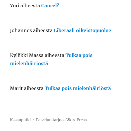
Yuri
aiheesta
Cancel?
Johannes
aiheesta
Liberaali oikeistopuolue
Kyllikki Massa
aiheesta
Tulkaa pois
mielenhäiriöstä
Marit
aiheesta
Tulkaa pois mielenhäiriöstä
Kaasuputki
Palvelun tarjoaa WordPress