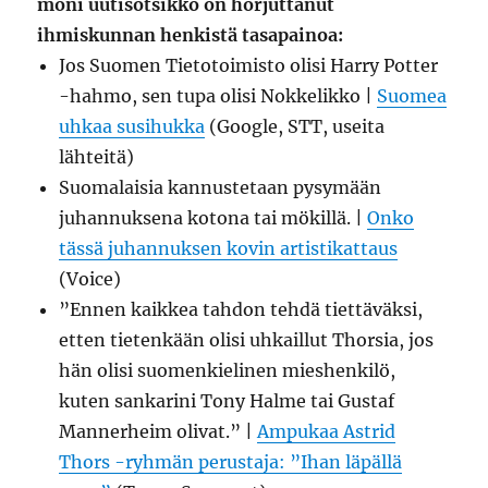
moni uutisotsikko on horjuttanut
ihmiskunnan henkistä tasapainoa:
Jos Suomen Tietotoimisto olisi Harry Potter
-hahmo, sen tupa olisi Nokkelikko |
Suomea
uhkaa susihukka
(Google, STT, useita
lähteitä)
Suomalaisia kannustetaan pysymään
juhannuksena kotona tai mökillä. |
Onko
tässä juhannuksen kovin artistikattaus
(Voice)
”Ennen kaikkea tahdon tehdä tiettäväksi,
etten tietenkään olisi uhkaillut Thorsia, jos
hän olisi suomenkielinen mieshenkilö,
kuten sankarini Tony Halme tai Gustaf
Mannerheim olivat.” |
Ampukaa Astrid
Thors -ryhmän perustaja: ”Ihan läpällä