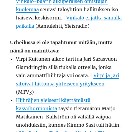
Vinkalo-baarin
alkuperäisen omistajan
kuolemaa
seurasi taloyhtiön hallituksen iso,
haiseva keskisormi. |
Vinkalo ei jatka samalla
paikalla
(Aamulehti, Yleisradio)
Urheilussa ei ole tapahtunut mitään, mutta
nämä on mainittava:
Virpi Kuitunen aikoo tarttua Jari Sarasvuon
Glamdringiin sillä tiukalla otteella, jonka
vain ammattihiihtäjä voi osata. |
Virpi ja Jari
sitoivat liittonsa yhteiseen yritykseen
(MTV3)
Hiihtäjien yleisesti käyttämästä
kasvuhormonista
täysin tietämätön Marjo
Matikainen-Kallström oli vähällä vaipua
unohduksiin, kunnes Kimmo Sasi tuli hätiin.