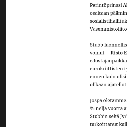
Perintöprinssi
A
osaltaan päämin
sosialistihallit
Vasemmistoliit
Stubb luonnollis
voinut –
Risto E
edustajanpaikka
eurokriittisten 
ennen kuin olisi
olikaan ajatellut
Jospa oletamme, 
% neljä vuotta 
Stubbin sekä Jyr
tarkoittanut ka