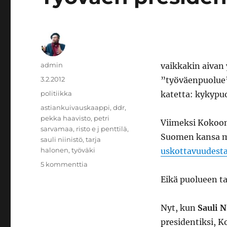
Kirjoittaja
admin
vaikkakin aivan 
Julkaistu
3.2.2012
”työväenpuolue”
Kategoriat
politiikka
katetta: kykypuo
Avainsanat
astiankuivauskaappi
,
ddr
,
pekka haavisto
,
petri
Viimeksi Kokoom
sarvamaa
,
risto e j penttilä
,
Suomen kansa mu
sauli niinistö
,
tarja
halonen
,
työväki
uskottavuudestaa
artikkeliin
5 kommenttia
Työväen
Eikä puolueen ta
presidentti
Nyt, kun
Sauli N
presidentiksi, K