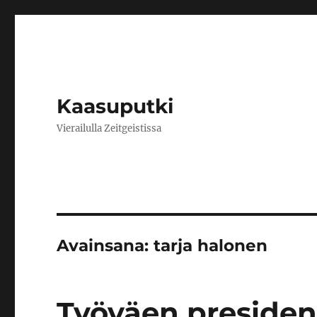
Kaasuputki
Vierailulla Zeitgeistissa
Avainsana:
tarja halonen
Työväen presiden