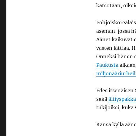
katsotaan, oikei
Pohjoiskorealais
aseman, jossa h
Äänet kaikuvat 
vasten lattiaa. 
Onneksi hänen e
Paukusta
alkaen
miljonääriurheil
Edes itsenäisen
sekä
äitiyspakk
tukijoiksi, kuka
Kansa kyllä ään