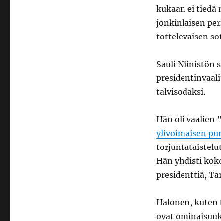
kukaan ei tiedä
jonkinlaisen per
tottelevaisen so
Sauli Niinistön 
presidentinvaal
talvisodaksi.
Hän oli vaalien 
ylivoimaisen p
torjuntataistel
Hän yhdisti ko
presidenttiä, Ta
Halonen, kuten 
ovat ominaisuuks