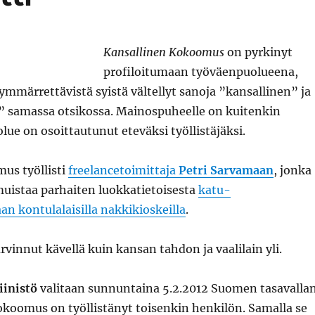
Kansallinen Kokoomus
on pyrkinyt
profiloitumaan työväenpuolueena,
ymmärrettävistä syistä vältellyt sanoja ”kansallinen” ja
 samassa otsikossa. Mainospuheelle on kuitenkin
lue on osoittautunut eteväksi työllistäjäksi.
us työllisti
freelancetoimittaja
Petri Sarvamaan
, jonka
istaa parhaiten luokkatietoisesta
katu-
n kontulalaisilla nakkikioskeilla
.
rvinnut kävellä kuin kansan tahdon ja vaalilain yli.
iinistö
valitaan sunnuntaina 5.2.2012 Suomen tasavalla
okoomus on työllistänyt toisenkin henkilön. Samalla se