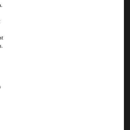
.
t
at
n.
n