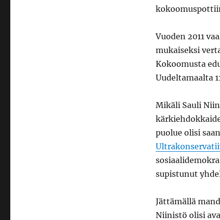
kokoomuspottii
Vuoden 2011 vaal
mukaiseksi verta
Kokoomusta ed
Uudeltamaalta 1
Mikäli Sauli Nii
kärkiehdokkaide
puolue olisi saa
Ultrakonservati
sosiaalidemokra
supistunut yhde
Jättämällä mand
Niinistö olisi 