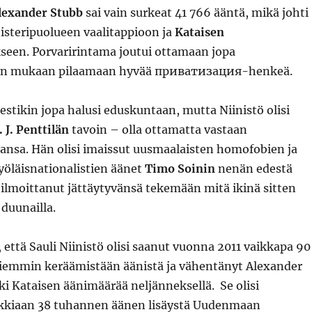
lexander Stubb
sai vain surkeat 41 766 ääntä, mikä johti
isteripuolueen vaalitappioon ja
Kataisen
ukseen. Porvaririntama joutui ottamaan jopa
on mukaan pilaamaan hyvää приватизация-henkeä.
estikin jopa halusi eduskuntaan, mutta Niinistö olisi
. J. Penttilän
tavoin – olla ottamatta vastaan
ansa. Hän olisi imaissut uusmaalaisten homofobien ja
työläisnationalistien äänet
Timo Soinin
nenän edestä
 ilmoittanut jättäytyvänsä tekemään mitä ikinä sitten
 duunailla.
että Sauli Niinistö olisi saanut vuonna 2011 vaikkapa 90
aiemmin keräämistään äänistä ja vähentänyt Alexander
ki Kataisen äänimäärää neljänneksellä. Se olisi
ikkiaan 38 tuhannen äänen lisäystä Uudenmaan