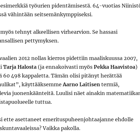
 esimerkkiä työurien pidentämisestä. 64-vuotias Niinist
ssä vähintään seitsemänkymppiseksi.
myös tehnyt alkeellisen virhearvion. Se hassasi
ansallisen pettymyksen.
aalien 2012 nollas kierros pidettiin maaliskuussa 2007,
ai
Tarja Halosta
(ja ennakoivasti myös
Pekka Haavistoa
)
ä 60 498 kappaletta. Tämän olisi pitänyt herättää
ulikat”, käyttääksemme
Aarno Laitisen
termiä,
levia juonenkäänteitä. Luulisi näet ainakin matematiika
istapuolueelle tuttua.
 ette asettaneet emerituspuheenjohtaajanne ehdolle
skuntavaaleissa? Vaikka pakolla.