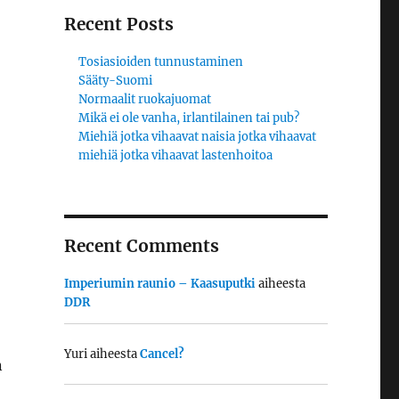
Recent Posts
Tosiasioiden tunnustaminen
Sääty-Suomi
Normaalit ruokajuomat
Mikä ei ole vanha, irlantilainen tai pub?
Miehiä jotka vihaavat naisia jotka vihaavat
miehiä jotka vihaavat lastenhoitoa
Recent Comments
Imperiumin raunio – Kaasuputki
aiheesta
DDR
Yuri
aiheesta
Cancel?
n