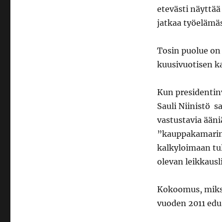
etevästi näyttää
jatkaa työelämä
Tosin puolue on 
kuusivuotisen k
Kun presidentinv
Sauli Niinistö s
vastustavia ääni
”kauppakamarin
kalkyloimaan tu
olevan leikkausl
Kokoomus, miksi
vuoden 2011 edu