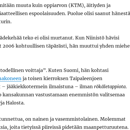
 mitään muuta kuin oppiarvon (KTM), äitiyden ja
iaatteellisen espoolaisuuden. Puolue olisi saanut hänest
turin.
sädekehää teko ei olisi murtanut. Kun Niinistö hävisi
it 2006 kohtuullisen täpärästi, hän muuttui yhden mieh
”todellinen voittaja”. Kuten Suomi, hän kohtasi
unakoneen
ja toisen kierroksen Taipaleenjoen
ut – jääkiekkotermein ilmaistuna – ilman
rökäletappiota
.
ko kansakunnan vastustamaan enemmistön valitsemaa
rja Halosta.
tunnettua, on nainen ja vasemmistolainen. Molemmat
ia, joita tietyissä piireissä pidetään maanpetturuutena.