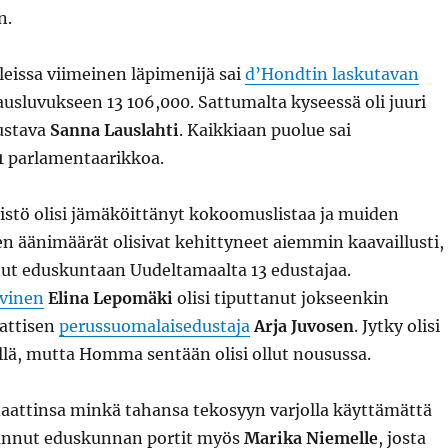
n.
eissa viimeinen läpimenijä sai
d’Hondtin laskutavan
usluvukseen 13 106,000. Sattumalta kyseessä oli juuri
ustava
Sanna Lauslahti
. Kaikkiaan puolue sai
1 parlamentaarikkoa.
nistö olisi jämäköittänyt kokoomuslistaa ja muiden
n äänimäärät olisivat kehittyneet aiemmin kaavaillusti,
nut eduskuntaan Uudeltamaalta 13 edustajaa.
ivinen
Elina Lepomäki
olisi tiputtanut jokseenkin
attisen
perussuomalaisedustaja
Arja Juvosen
. Jytky olisi
llä, mutta Homma sentään olisi ollut nousussa.
aattinsa minkä tahansa tekosyyn varjolla käyttämättä
avannut eduskunnan portit myös
Marika Niemelle
, josta