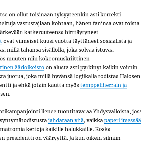
tse on ollut toisinaan tylsyyteenkin asti korrekti
viteltuja vastustajiaan kohtaan, hänen faninsa ovat toista
ärkevään katkeruuteensa hirttäytyneet
t
ovat viimeiset kuusi vuotta täyttäneet sosiaalista ja
a millä tahansa sisällöllä, joka solvaa istuvaa
yös muuten niin kokoomuskriittinen
tinen äärioikeisto
on alusta asti pyrkinyt kaikin voimin
a juorua, joka millä hyvänsä logiikalla todistaa Halosen
entti ja ehkä jotain kautta myös
temppeliherrain ja
sen.
tikampanjointi lienee tuontitavaraa Yhdysvalloista, jos
syntymätodistusta
jahdataan yhä
, vaikka
paperi itsessä
mattomia kertoja kaikille halukkaille. Koska
 presidentti on vääryyttä. Ja kun oikein silmiin