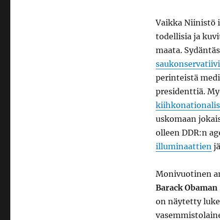
Vaikka Niinistö i
todellisia ja ku
maata. Sydäntäs
saukonservatiivi
perinteistä media
presidenttiä. M
kiihkonationalis
uskomaan jokaist
olleen DDR:n ag
illuminaattien
jä
Monivuotinen an
Barack Obaman
on näytetty luke
vasemmistolainen