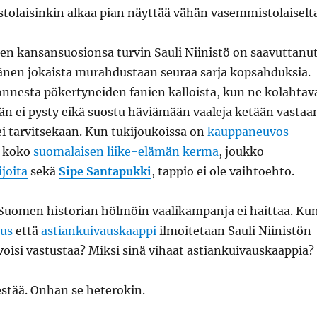
stolaisinkin alkaa pian näyttää vähän vasemmistolaiselta
en kansansuosionsa turvin Sauli Niinistö on saavuttanu
änen jokaista murahdustaan seuraa sarja kopsahduksia.
onnesta pökertyneiden fanien kalloista, kun ne kolahtav
Hän ei pysty eikä suostu häviämään vaaleja ketään vastaa
i tarvitsekaan. Kun tukijoukoissa on
kauppaneuvos
 koko
suomalaisen liike-elämän kerma
, joukko
ijoita
sekä
Sipe Santapukki
, tappio ei ole vaihtoehto.
 Suomen historian hölmöin vaalikampanja ei haittaa. Ku
aus
että
astiankuivauskaappi
ilmoitetaan Sauli Niinistön
 voisi vastustaa? Miksi sinä vihaat astiankuivauskaappia?
estää. Onhan se heterokin.