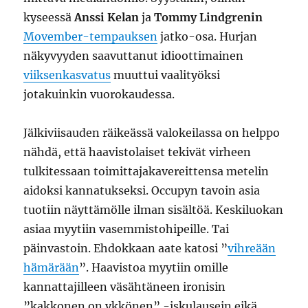
kyseessä
Anssi Kelan
ja
Tommy Lindgrenin
Movember-tempauksen
jatko-osa. Hurjan
näkyvyyden saavuttanut idioottimainen
viiksenkasvatus
muuttui vaalityöksi
jotakuinkin vuorokaudessa.
Jälkiviisauden räikeässä valokeilassa on helppo
nähdä, että haavistolaiset tekivät virheen
tulkitessaan toimittajakavereittensa metelin
aidoksi kannatukseksi. Occupyn tavoin asia
tuotiin näyttämölle ilman sisältöä. Keskiluokan
asiaa myytiin vasemmistohipeille. Tai
päinvastoin. Ehdokkaan aate katosi ”
vihreään
hämärään
”. Haavistoa myytiin omille
kannattajilleen väsähtäneen ironisin
”kakkonen on ykkönen” -iskulausein eikä