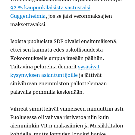
92 % kaupunkilaisista vastustaisi
Guggenheimia
, jos se jäisi veronmaksajien
maksettavaksi.
Isoista puolueista SDP oivalsi ensimmäisenä,
ettei sen kannata edes uskollisuudesta
Kokoomukselle ampua itseään päähän.
Taitavina pelureina demarit
sysäsivät
kysymyksen asiantuntijoille
ja jättivät
sinivihreän enemmistön pallottelemaan
palavalla pommilla keskenään.
Vihreät sinnittelivät viimeiseen minuuttiin asti.
Puolueessa oli vahvaa ristivetoa niin kuin
aiemminkin VR:n makasiinien ja Musiikkitalon
kohdalla, mutta loppujen lopuksi hanke