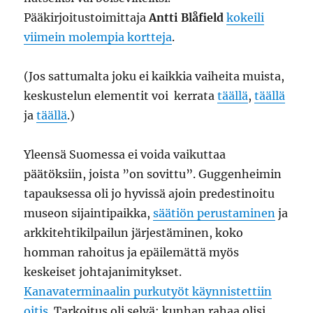
Pääkirjoitustoimittaja
Antti Blåfield
kokeili
viimein molempia kortteja
.
(Jos sattumalta joku ei kaikkia vaiheita muista,
keskustelun elementit voi kerrata
täällä
,
täällä
ja
täällä
.)
Yleensä Suomessa ei voida vaikuttaa
päätöksiin, joista ”on sovittu”. Guggenheimin
tapauksessa oli jo hyvissä ajoin predestinoitu
museon sijaintipaikka,
säätiön perustaminen
ja
arkkitehtikilpailun järjestäminen, koko
homman rahoitus ja epäilemättä myös
keskeiset johtajanimitykset.
Kanavaterminaalin purkutyöt käynnistettiin
oitis
. Tarkoitus oli selvä: kunhan rahaa olisi