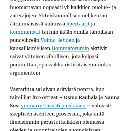
huomattavan nopeasti yli kaikkien puolue- ja
aaterajojen. Yhteiskunnallisen nelikentän
äärimmäisissä kulmissa
libertaarit
ja
kommunistit
tai niin ikään omilla tahoillaan
punavihreän
Voima-lehden
ja
kansallismielisen
Hommaforumin
aktiivit
saivat yhteisen vihollisen, jota kelpasi
pommittaa jopa vaikka ristiriitaisemminkin
argumentein.
Vastarinta sai aivan erityistä pontta, kun
taiteilijat itse ottivat –
Osmo Rauhala
ja
Nanna
Susi
ymmärrettävästi poislukien
– vahvasti
skeptisen asenteen prosessiin, joka mitä
ilmeisimmin perustui kaikkien olemassa
olevien ja suunniteltujen suomalaisten