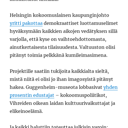
Helsingin kokoomuslainen kaupunginjohto
yritti pakottaa
demokraattiset luottamuselimet
hyväksymään kaikkien aikojen vedätyksen sillä
varjolla, että kyse on vaihtoehdottomasta,
ainutkertaisesta tilaisuudesta. Valtuuston olisi
pitänyt toimia pelkkänä kumileimasimena.
Projektille saatiin tukijoita kaikkialta sieltä,
mistä niitä ei olisi jo ihan imagosyistä pitänyt
hakea. Guggenheim-museota lobbasivat
yhden
prosentin edustajat
– kokoomuspoliitikot,
Vihreiden oikean laidan kulttuurivaikuttajat ja
elikeinoelämä.
Ja kaikki haluttiin toteuttaa julkisin varoin: