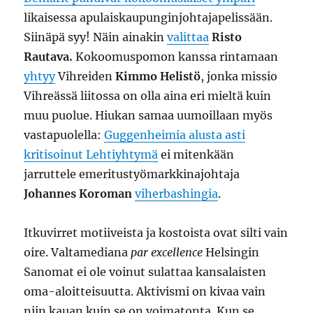
likaisessa apulaiskaupunginjohtajapelissään.
Siinäpä syy! Näin ainakin
valittaa
Risto
Rautava.
Kokoomuspomon kanssa rintamaan
yhtyy
Vihreiden
Kimmo Helistö
, jonka missio
Vihreässä liitossa on olla aina eri mieltä kuin
muu puolue. Hiukan samaa uumoillaan myös
vastapuolella:
Guggenheimia alusta asti
kritisoinut Lehtiyhtymä
ei mitenkään
jarruttele emeritustyömarkkinajohtaja
Johannes Koroman
viherbashingia
.
Itkuvirret motiiveista ja kostoista ovat silti vain
oire. Valtamediana
par excellence
Helsingin
Sanomat ei ole voinut sulattaa kansalaisten
oma-aloitteisuutta. Aktivismi on kivaa vain
niin kauan kuin se on voimatonta. Kun se