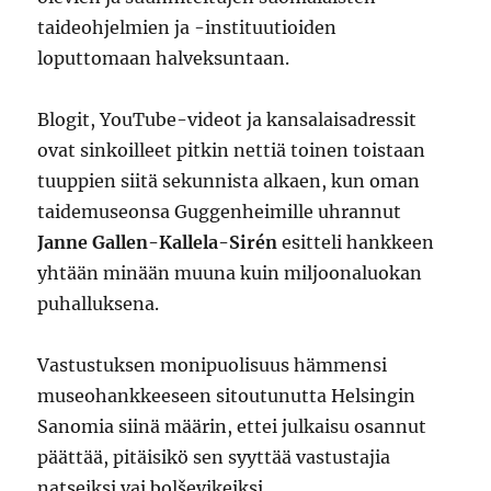
taideohjelmien ja -instituutioiden
loputtomaan halveksuntaan.
Blogit, YouTube-videot ja kansalaisadressit
ovat sinkoilleet pitkin nettiä toinen toistaan
tuuppien siitä sekunnista alkaen, kun oman
taidemuseonsa Guggenheimille uhrannut
Janne Gallen-Kallela-Sirén
esitteli hankkeen
yhtään minään muuna kuin miljoonaluokan
puhalluksena.
Vastustuksen monipuolisuus hämmensi
museohankkeeseen sitoutunutta Helsingin
Sanomia siinä määrin, ettei julkaisu osannut
päättää, pitäisikö sen syyttää vastustajia
natseiksi vai bolševikeiksi.