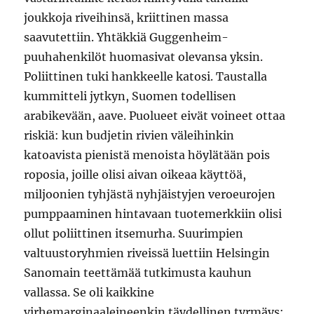
joukkoja riveihinsä, kriittinen massa
saavutettiin. Yhtäkkiä Guggenheim-
puuhahenkilöt huomasivat olevansa yksin.
Poliittinen tuki hankkeelle katosi. Taustalla
kummitteli jytkyn, Suomen todellisen
arabikevään, aave. Puolueet eivät voineet ottaa
riskiä: kun budjetin rivien väleihinkin
katoavista pienistä menoista höylätään pois
roposia, joille olisi aivan oikeaa käyttöä,
miljoonien tyhjästä nyhjäistyjen veroeurojen
pumppaaminen hintavaan tuotemerkkiin olisi
ollut poliittinen itsemurha. Suurimpien
valtuustoryhmien riveissä luettiin Helsingin
Sanomain teettämää tutkimusta kauhun
vallassa. Se oli kaikkine
virhemarginaaleineenkin täydellinen tyrmäys: