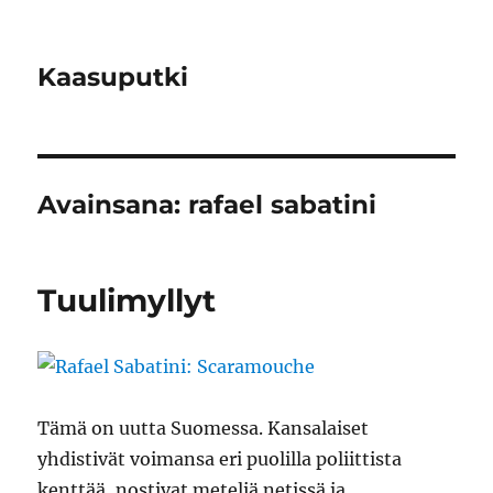
Kaasuputki
Avainsana:
rafael sabatini
Tuulimyllyt
Tämä on uutta Suomessa. Kansalaiset
yhdistivät voimansa eri puolilla poliittista
kenttää, nostivat meteliä netissä ja