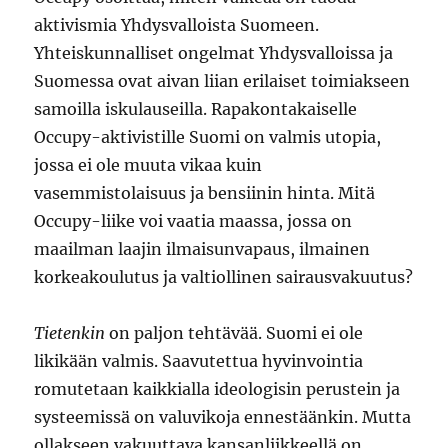
aktivismia Yhdysvalloista Suomeen.
Yhteiskunnalliset ongelmat Yhdysvalloissa ja
Suomessa ovat aivan liian erilaiset toimiakseen
samoilla iskulauseilla. Rapakontakaiselle
Occupy-aktivistille Suomi on valmis utopia,
jossa ei ole muuta vikaa kuin
vasemmistolaisuus ja bensiinin hinta. Mitä
Occupy-liike voi vaatia maassa, jossa on
maailman laajin ilmaisunvapaus, ilmainen
korkeakoulutus ja valtiollinen sairausvakuutus?
Tietenkin
on paljon tehtävää. Suomi ei ole
likikään valmis. Saavutettua hyvinvointia
romutetaan kaikkialla ideologisin perustein ja
systeemissä on valuvikoja ennestäänkin. Mutta
ollakseen vakuuttava kansanliikkeellä on