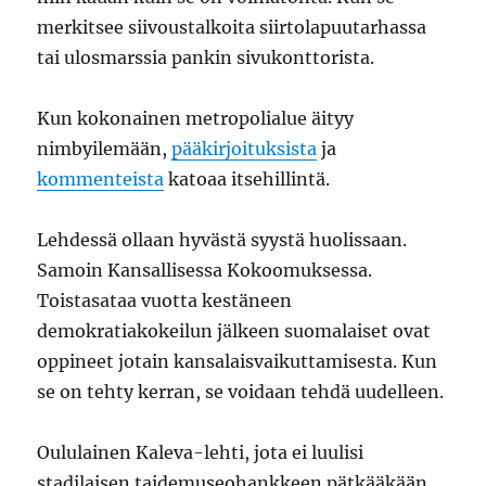
merkitsee siivoustalkoita siirtolapuutarhassa
tai ulosmarssia pankin sivukonttorista.
Kun kokonainen metropolialue äityy
nimbyilemään,
pääkirjoituksista
ja
kommenteista
katoaa itsehillintä.
Lehdessä ollaan hyvästä syystä huolissaan.
Samoin Kansallisessa Kokoomuksessa.
Toistasataa vuotta kestäneen
demokratiakokeilun jälkeen suomalaiset ovat
oppineet jotain kansalaisvaikuttamisesta. Kun
se on tehty kerran, se voidaan tehdä uudelleen.
Oululainen Kaleva-lehti, jota ei luulisi
stadilaisen taidemuseohankkeen pätkääkään