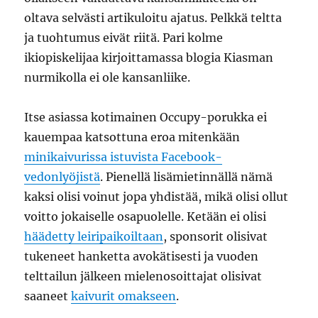
oltava selvästi artikuloitu ajatus. Pelkkä teltta
ja tuohtumus eivät riitä. Pari kolme
ikiopiskelijaa kirjoittamassa blogia Kiasman
nurmikolla ei ole kansanliike.
Itse asiassa kotimainen Occupy-porukka ei
kauempaa katsottuna eroa mitenkään
minikaivurissa istuvista Facebook-
vedonlyöjistä
. Pienellä lisämietinnällä nämä
kaksi olisi voinut jopa yhdistää, mikä olisi ollut
voitto jokaiselle osapuolelle. Ketään ei olisi
häädetty leiripaikoiltaan
, sponsorit olisivat
tukeneet hanketta avokätisesti ja vuoden
telttailun jälkeen mielenosoittajat olisivat
saaneet
kaivurit omakseen
.