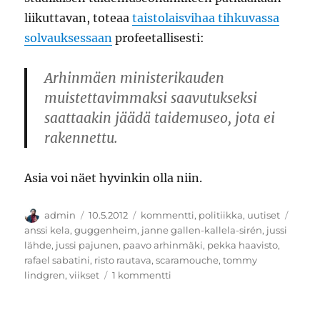
liikuttavan, toteaa
taistolaisvihaa tihkuvassa
solvauksessaan
profeetallisesti:
Arhinmäen ministerikauden
muistettavimmaksi saavutukseksi
saattaakin jäädä taidemuseo, jota ei
rakennettu.
Asia voi näet hyvinkin olla niin.
Kirjoittaja
Julkaistu
Kategoriat
Avain
admin
10.5.2012
kommentti
,
politiikka
,
uutiset
anssi kela
,
guggenheim
,
janne gallen-kallela-sirén
,
jussi
lähde
,
jussi pajunen
,
paavo arhinmäki
,
pekka haavisto
,
rafael sabatini
,
risto rautava
,
scaramouche
,
tommy
artikkeliin
lindgren
,
viikset
1 kommentti
Tuulimyllyt