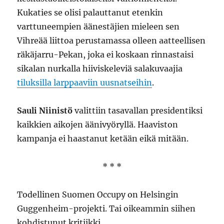
Kukaties se olisi palauttanut etenkin
varttuneempien äänestäjien mieleen sen
Vihreää liittoa perustamassa olleen aatteellisen
räkäjarru-Pekan, joka ei koskaan rinnastaisi
sikalan nurkalla hiiviskeleviä salakuvaajia
tiluksilla larppaaviin uusnatseihin
.
Sauli Niinistö
valittiin tasavallan presidentiksi
kaikkien aikojen äänivyöryllä. Haaviston
kampanja ei haastanut ketään eikä mitään.
* * *
Todellinen Suomen Occupy on Helsingin
Guggenheim-projekti. Tai oikeammin siihen
kohdistunut kritiikki.