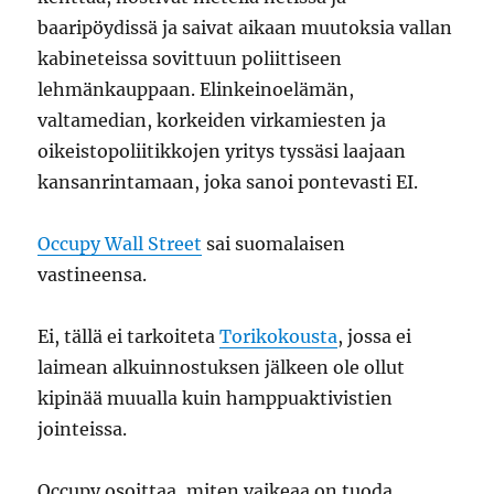
baaripöydissä ja saivat aikaan muutoksia vallan
kabineteissa sovittuun poliittiseen
lehmänkauppaan. Elinkeinoelämän,
valtamedian, korkeiden virkamiesten ja
oikeistopoliitikkojen yritys tyssäsi laajaan
kansanrintamaan, joka sanoi pontevasti EI.
Occupy Wall Street
sai suomalaisen
vastineensa.
Ei, tällä ei tarkoiteta
Torikokousta
, jossa ei
laimean alkuinnostuksen jälkeen ole ollut
kipinää muualla kuin hamppuaktivistien
jointeissa.
Occupy osoittaa, miten vaikeaa on tuoda