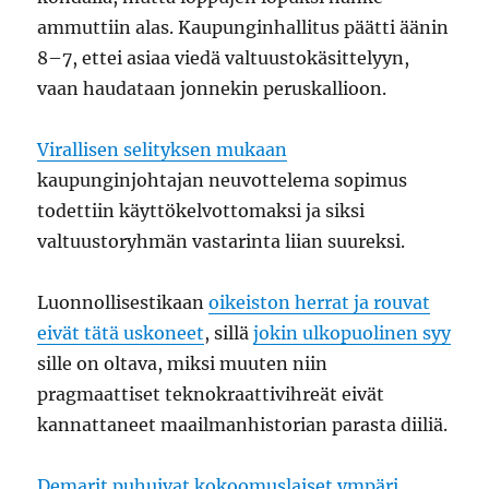
ammuttiin alas. Kaupunginhallitus päätti äänin
8–7, ettei asiaa viedä valtuustokäsittelyyn,
vaan haudataan jonnekin peruskallioon.
Virallisen selityksen mukaan
kaupunginjohtajan neuvottelema sopimus
todettiin käyttökelvottomaksi ja siksi
valtuustoryhmän vastarinta liian suureksi.
Luonnollisestikaan
oikeiston herrat ja rouvat
eivät tätä uskoneet
, sillä
jokin ulkopuolinen syy
sille on oltava, miksi muuten niin
pragmaattiset teknokraattivihreät eivät
kannattaneet maailmanhistorian parasta diiliä.
Demarit puhuivat kokoomuslaiset ympäri