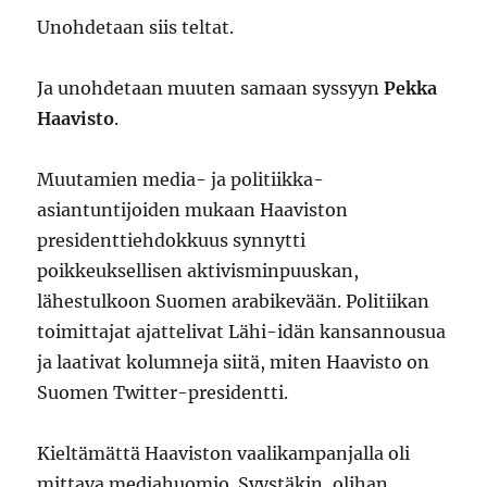
Unohdetaan siis teltat.
Ja unohdetaan muuten samaan syssyyn
Pekka
Haavisto
.
Muutamien media- ja politiikka-
asiantuntijoiden mukaan Haaviston
presidenttiehdokkuus synnytti
poikkeuksellisen aktivisminpuuskan,
lähestulkoon Suomen arabikevään. Politiikan
toimittajat ajattelivat Lähi-idän kansannousua
ja laativat kolumneja siitä, miten Haavisto on
Suomen Twitter-presidentti.
Kieltämättä Haaviston vaalikampanjalla oli
mittava mediahuomio. Syystäkin, olihan