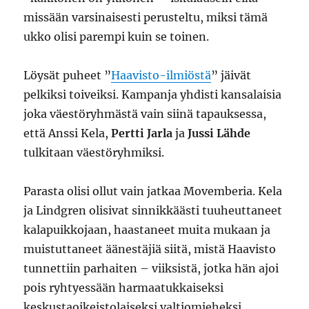
missään varsinaisesti perusteltu, miksi tämä
ukko olisi parempi kuin se toinen.
Löysät puheet ”
Haavisto-ilmiöstä
” jäivät
pelkiksi toiveiksi. Kampanja yhdisti kansalaisia
joka väestöryhmästä vain siinä tapauksessa,
että Anssi Kela,
Pertti Jarla
ja
Jussi Lähde
tulkitaan väestöryhmiksi.
Parasta olisi ollut vain jatkaa Movemberia. Kela
ja Lindgren olisivat sinnikkäästi tuuheuttaneet
kalapuikkojaan, haastaneet muita mukaan ja
muistuttaneet äänestäjiä siitä, mistä Haavisto
tunnettiin parhaiten – viiksistä, jotka hän ajoi
pois ryhtyessään harmaatukkaiseksi
keskustaoikeistolaiseksi valtiomieheksi.