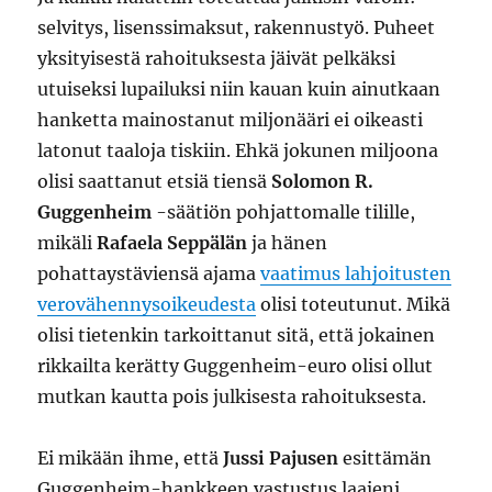
selvitys, lisenssimaksut, rakennustyö. Puheet
yksityisestä rahoituksesta jäivät pelkäksi
utuiseksi lupailuksi niin kauan kuin ainutkaan
hanketta mainostanut miljonääri ei oikeasti
latonut taaloja tiskiin. Ehkä jokunen miljoona
olisi saattanut etsiä tiensä
Solomon R.
Guggenheim
-säätiön pohjattomalle tilille,
mikäli
Rafaela Seppälän
ja hänen
pohattaystäviensä ajama
vaatimus lahjoitusten
verovähennysoikeudesta
olisi toteutunut. Mikä
olisi tietenkin tarkoittanut sitä, että jokainen
rikkailta kerätty Guggenheim-euro olisi ollut
mutkan kautta pois julkisesta rahoituksesta.
Ei mikään ihme, että
Jussi Pajusen
esittämän
Guggenheim-hankkeen vastustus laajeni