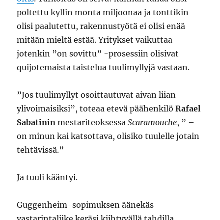
poltettu kyllin monta miljoonaa ja tonttikin
olisi paalutettu, rakennustyötä ei olisi enää
mitään mieltä estää. Yritykset vaikuttaa
jotenkin ”on sovittu” -prosessiin olisivat
quijotemaista taistelua tuulimyllyjä vastaan.
”Jos tuulimyllyt osoittautuvat aivan liian
ylivoimaisiksi”, toteaa etevä päähenkilö
Rafael
Sabatinin
mestariteoksessa
Scaramouche
, ” –
on minun kai katsottava, olisiko tuulelle jotain
tehtävissä.”
Ja tuuli kääntyi.
Guggenheim-sopimuksen äänekäs
vastarintaliike keräsi kiihtyvällä tahdilla