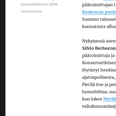
Gewurztraminer 2006
päätoimittajan 
artikkeliin
1 kommentti
Keskustan puol
Ajopuuteoria
Suomen talousel
2.0
kannatusta alhaa
Nykyisessä asem
Silvio Berluscon
päätoimittaja j
Konservatiivisen
löytänyt henkise
ajatuspoliisesta
Pietilä itse ja 
homofobiaa, naap
kun lukee
Pieti
valtakunnanlaaj