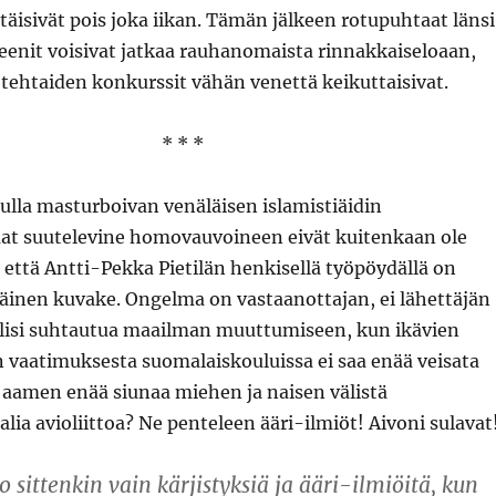
täisivät pois joka iikan. Tämän jälkeen rotupuhtaat läns
eenit voisivat jatkaa rauhanomaista rinnakkaiseloaan,
tehtaiden konkurssit vähän venettä keikuttaisivat.
* * *
ulla masturboivan venäläisen islamistiäidin
aat suutelevine homovauvoineen eivät kuitenkaan ole
, että Antti-Pekka Pietilän henkisellä työpöydällä on
äinen kuvake. Ongelma on vastaanottajan, ei lähettäjän
ulisi suhtautua maailman muuttumiseen, kun ikävien
 vaatimuksesta suomalaiskouluissa ei saa enää veisata
n aamen enää siunaa miehen ja naisen välistä
lia avioliittoa? Ne penteleen ääri-ilmiöt! Aivoni sulavat
sittenkin vain kärjistyksiä ja ääri-ilmiöitä, kun