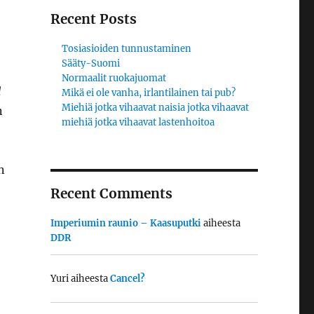
Recent Posts
Tosiasioiden tunnustaminen
Sääty-Suomi
Normaalit ruokajuomat
d
Mikä ei ole vanha, irlantilainen tai pub?
Miehiä jotka vihaavat naisia jotka vihaavat
n
miehiä jotka vihaavat lastenhoitoa
n
Recent Comments
Imperiumin raunio – Kaasuputki
aiheesta
DDR
Yuri
aiheesta
Cancel?