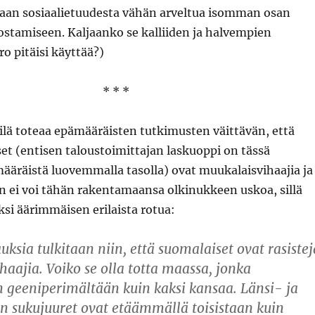
aan sosiaalietuudesta vähän arveltua isomman osan
ostamiseen. Kaljaanko se kalliiden ja halvempien
ro pitäisi käyttää?)
* * *
ilä toteaa epämääräisten tutkimusten väittävän, että
et (entisen taloustoimittajan laskuoppi on tässä
ääräistä luovemmalla tasolla) ovat muukalaisvihaajia ja
hän ei voi tähän rakentamaansa olkinukkeen uskoa, sillä
si äärimmäisen erilaista rotua:
uksia tulkitaan niin, että suomalaiset ovat rasistej
haajia. Voiko se olla totta maassa, jonka
 geeniperimältään kuin kaksi kansaa. Länsi- ja
n sukujuuret ovat etäämmällä toisistaan kuin