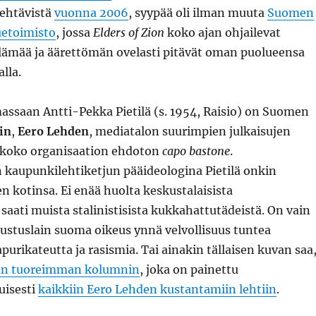
tehtävistä
vuonna 2006
, syypää oli ilman muuta
Suomen
uetoimisto
, jossa
Elders of Zion
koko ajan ohjailevat
ämää ja äärettömän ovelasti pitävät oman puolueensa
lla.
assaan Antti-Pekka Pietilä (s. 1954, Raisio) on Suomen
in
,
Eero Lehden
, mediatalon suurimpien julkaisujen
a koko organisaation ehdoton
capo bastone
.
 kaupunkilehtiketjun pääideologina Pietilä onkin
n kotinsa. Ei enää huolta keskustalaisista
, saati muista stalinistisista kukkahattutädeistä. On vain
perustuslain suoma oikeus ynnä velvollisuus tuntea
urikateutta ja rasismia. Tai ainakin tällaisen kuvan saa
län tuoreimman kolumnin
, joka on painettu
uisesti
kaikkiin Eero Lehden kustantamiin lehtiin
.