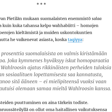
* * *
van Pietilän mukaan suomalaisten enemmistö
salaa
 kuin kuka tahansa kelpo wahhabiitti – homojen
vioerojen kieltämistä ja muiden uskontokuntien
utta he vaikenevat asiasta, koska
taqiyya
:
0 prosenttia suomalaisista on valmis kiristämään
a. Joka kymmenes hyväksyy iskut homoparaatia
 Wahlroosin ajatus rikkinäisten perheiden tuloksia
 sosiaalituen lopettamisesta saa kannatusta,
anoo sitä ääneen – ei mielipiteensä vuoksi vaan
imautuisi olemaan samaa mieltä Wahlroosin kanssa.
isteiden puuttuminen on aina tärkein todiste.
varuussäteilyllä on ollut oma haitallinen vaikutuksensa