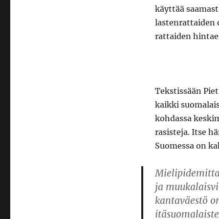
käyttää saamast
lastenrattaiden 
rattaiden hintae
Tekstissään Piet
kaikki suomalais
kohdassa keskim
rasisteja. Itse 
Suomessa on kak
Mielipidemitta
ja muukalaisvi
kantaväestö on
itäsuomalaiste