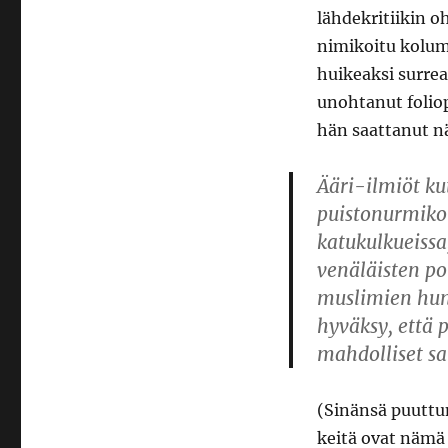
lähdekritiikin o
nimikoitu kolumn
huikeaksi surrea
unohtanut foliop
hän saattanut 
Ääri-ilmiöt ku
puistonurmiko
katukulkueissa
venäläisten pol
muslimien hun
hyväksy, että 
mahdolliset sa
(Sinänsä puuttum
keitä ovat nämä ”