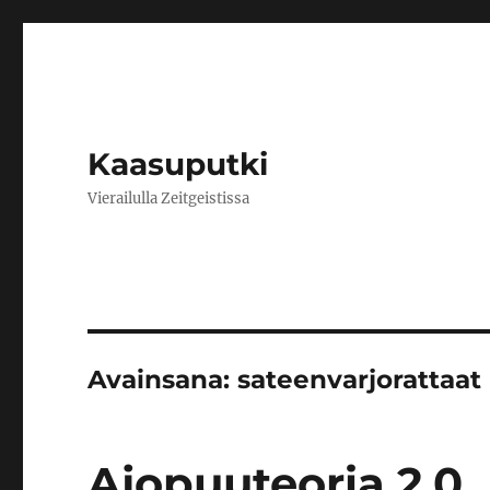
Kaasuputki
Vierailulla Zeitgeistissa
Avainsana:
sateenvarjorattaat
Ajopuuteoria 2.0