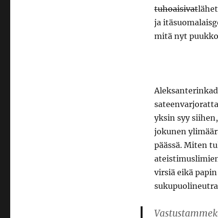
tuhoaisivat
lähet
ja itäsuomalaisg
mitä nyt puukko
Aleksanterinkad
sateenvarjoratt
yksin syy siihen
jokunen ylimäär
päässä. Miten t
ateistimuslimien
virsiä eikä papi
sukupuolineutraa
Vastustammeko 