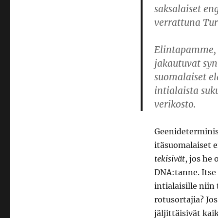
saksalaiset eng
verrattuna Tu
Elintapamme, 
jakautuvat sy
suomalaiset el
intialaista su
verikosto.
Geenideterminis
itäsuomalaiset e
tekisivät
, jos he 
DNA:tanne. Itse
intialaisille nii
rotusortajia? J
jäljittäisivät ka