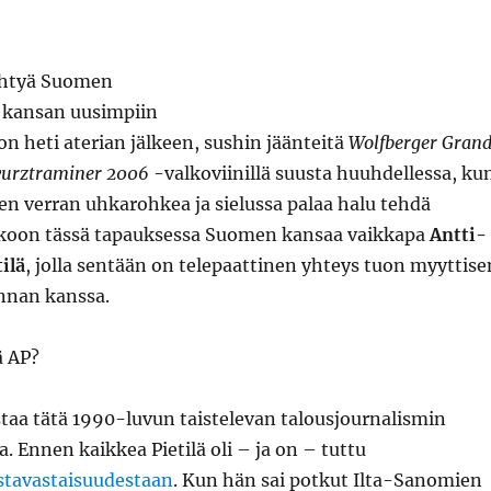
ehtyä Suomen
 kansan uusimpiin
on heti aterian jälkeen, sushin jäänteitä
Wolfberger Gran
wurztraminer 2006
-valkoviinillä suusta huuhdellessa, ku
en verran uhkarohkea ja sielussa palaa halu tehdä
akoon tässä tapauksessa Suomen kansaa vaikkapa
Antti-
ilä
, jolla sentään on telepaattinen yhteys tuon myyttise
nnan kanssa.
ä AP?
taa tätä 1990-luvun taistelevan talousjournalismin
a. Ennen kaikkea Pietilä oli – ja on – tuttu
stavastaisuudestaan
. Kun hän sai potkut Ilta-Sanomien