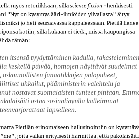
hella myös retoriikkaan, sillä
science fiction
-henkisesti
i ”Nyt on kysymys ääri-ilmiöiden ylivallasta” äityy
lismiksi jo heti seuraavassa kappaleessaan. Pietilä lienee
iponsa kotiin, sillä kukaan ei tiedä, missä kaupungissa
nähdä tämän:
ten itsensä tyydyttäminen kadulla, rakastelemine
lla keskellä päivää, homojen näyttävät suudelmat
, uskonnollisten fanaatikkojen palopuheet,
iittiset uhkailut, pääministerin valehtelu ja
nut nostavat suomalaisten tunteet pintaan. Emm
pakolaisäiti ostaa sosiaaliavulla kalleimmat
teenvarjorattaat lapselleen.
atta Pietilän erinomaiseen hallusinointiin on kysyttävä
me”, joita vallan erityisesti harmittaa, että pakolaisäiti