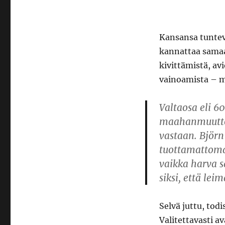
Kansansa tunte
kannattaa samaa
kivittämistä, a
vainoamista – m
Valtaosa eli 6
maahanmuutto
vastaan. Björn
tuottamattoman
vaikka harva s
siksi, että le
Selvä juttu, tod
Valitettavasti a