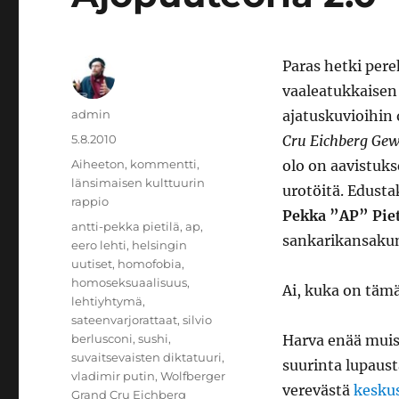
Paras hetki per
vaaleatukkaisen
Kirjoittaja
admin
ajatuskuvioihin 
Julkaistu
5.8.2010
Cru Eichberg Ge
Kategoriat
Aiheeton
,
kommentti
,
olo on aavistuks
länsimaisen kulttuurin
urotöitä. Edust
rappio
Pekka ”AP” Piet
Avainsanat
antti-pekka pietilä
,
ap
,
sankarikansaku
eero lehti
,
helsingin
uutiset
,
homofobia
,
homoseksuaalisuus
,
Ai, kuka on täm
lehtiyhtymä
,
sateenvarjorattaat
,
silvio
berlusconi
,
sushi
,
Harva enää muis
suvaitsevaisten diktatuuri
,
suurinta lupaust
vladimir putin
,
Wolfberger
verevästä
kesku
Grand Cru Eichberg