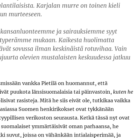
lantilaisista. Karjalan murre on toinen kieli
run murteeseen.
kansanluonteemme ja sairauksiemme syyt
ntyperämme mukaan. Kaikesta huolimatta
ävät sovussa ilman keskinäistä rotuvihaa. Vain
kujuurta olevien mustalaisten keskuudessa jatkuu
missään vankka Pietilä on huomannut, että
ivät puukota länsisuomalaisia tai päinvastoin,
kuten he
olisivat rasisteja. Mitä he siis eivät ole, tutkikaa vaikka
 asiassa Suomen henkirikokset ovat tykkänään
n tyypillisen verikoston seurausta. Ketkä tässä nyt ovat
os suomalaiset ymmärtäisivät oman parhaansa, he
ikki suvut, joissa on vähänkään intialaisperimää, ja