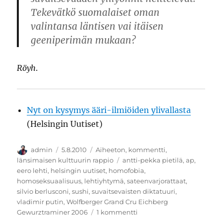
Tekevätkö suomalaiset oman
valintansa läntisen vai itäisen
geeniperimän mukaan?
Röyh
.
Nyt on kysymys ääri-ilmiöiden ylivallasta
(Helsingin Uutiset)
Kirjoittaja
Julkaistu
Kategoriat
admin
5.8.2010
Aiheeton
,
kommentti
,
Avainsanat
länsimaisen kulttuurin rappio
antti-pekka pietilä
,
ap
,
eero lehti
,
helsingin uutiset
,
homofobia
,
homoseksuaalisuus
,
lehtiyhtymä
,
sateenvarjorattaat
,
silvio berlusconi
,
sushi
,
suvaitsevaisten diktatuuri
,
vladimir putin
,
Wolfberger Grand Cru Eichberg
artikkeliin
Gewurztraminer 2006
1 kommentti