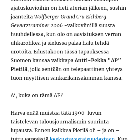
ajatuskuvioihin on heti aterian jälkeen, sushin
jäänteitä
Wolfberger Grand Cru Eichberg
Gewurztraminer 2006
-valkoviinillä suusta
huuhdellessa, kun olo on aavistuksen verran
uhkarohkea ja sielussa palaa halu tehdä
urotöitä. Edustakoon tässä tapauksessa
Suomen kansaa vaikkapa
Antti-Pekka ”AP”
Pietilä
, jolla sentään on telepaattinen yhteys
tuon myyttisen sankarikansakunnan kanssa.
Ai, kuka on tämä AP?
Harva enää muistaa tätä 1990-luvun
taistelevan talousjournalismin suurinta
lupausta. Ennen kaikkea Pietilä oli – ja on –
tuttu verevästä
keskustavastaisuudestaan
. Kun