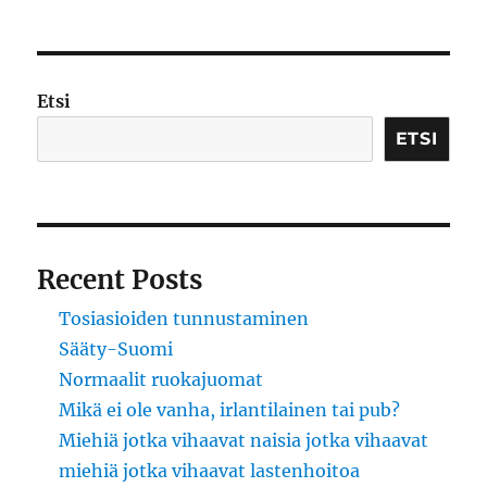
Ajopuuteoria
2.0
Etsi
ETSI
Recent Posts
Tosiasioiden tunnustaminen
Sääty-Suomi
Normaalit ruokajuomat
Mikä ei ole vanha, irlantilainen tai pub?
Miehiä jotka vihaavat naisia jotka vihaavat
miehiä jotka vihaavat lastenhoitoa