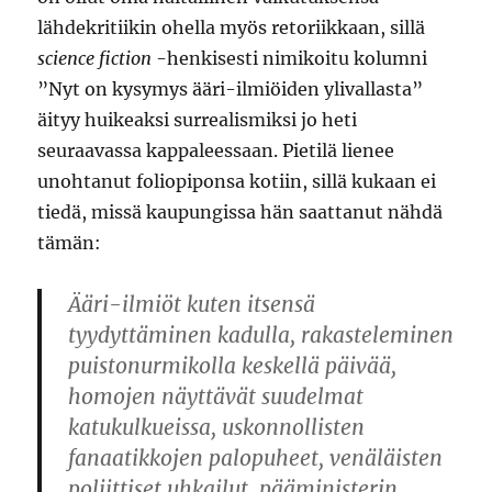
lähdekritiikin ohella myös retoriikkaan, sillä
science fiction
-henkisesti nimikoitu kolumni
”Nyt on kysymys ääri-ilmiöiden ylivallasta”
äityy huikeaksi surrealismiksi jo heti
seuraavassa kappaleessaan. Pietilä lienee
unohtanut foliopiponsa kotiin, sillä kukaan ei
tiedä, missä kaupungissa hän saattanut nähdä
tämän:
Ääri-ilmiöt kuten itsensä
tyydyttäminen kadulla, rakasteleminen
puistonurmikolla keskellä päivää,
homojen näyttävät suudelmat
katukulkueissa, uskonnollisten
fanaatikkojen palopuheet, venäläisten
poliittiset uhkailut, pääministerin