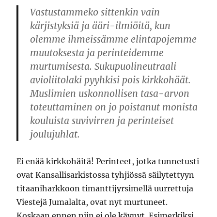
Vastustammeko sittenkin vain
kärjistyksiä ja ääri-ilmiöitä, kun
olemme ihmeissämme elintapojemme
muutoksesta ja perinteidemme
murtumisesta. Sukupuolineutraali
avioliitolaki pyyhkisi pois kirkkohäät.
Muslimien uskonnollisen tasa-arvon
toteuttaminen on jo poistanut monista
kouluista suvivirren ja perinteiset
joulujuhlat.
Ei enää kirkkohäitä! Perinteet, jotka tunnetusti
ovat Kansallisarkistossa tyhjiössä säilytettyyn
titaaniharkkoon timanttijyrsimellä uurrettuja
Viestejä Jumalalta, ovat nyt murtuneet.
Koskaan ennen niin ei ole käynyt. Esimerkiksi