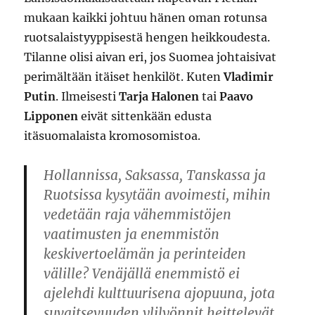
mukaan kaikki johtuu hänen oman rotunsa
ruotsalaistyyppisestä hengen heikkoudesta.
Tilanne olisi aivan eri, jos Suomea johtaisivat
perimältään itäiset henkilöt. Kuten
Vladimir
Putin
. Ilmeisesti
Tarja Halonen
tai
Paavo
Lipponen
eivät sittenkään edusta
itäsuomalaista kromosomistoa.
Hollannissa, Saksassa, Tanskassa ja
Ruotsissa kysytään avoimesti, mihin
vedetään raja vähemmistöjen
vaatimusten ja enemmistön
keskivertoelämän ja perinteiden
välille? Venäjällä enemmistö ei
ajelehdi kulttuurisena ajopuuna, jota
suvaitsevuuden ylilyönnit heittelevät.