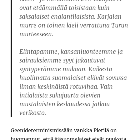
ovat etäämmällä toisistaan kuin
saksalaiset englantilaisista. Karjalan
murre on toinen kieli verrattuna Turun
murteeseen.
Elintapamme, kansanluonteemme ja
sairauksiemme syyt jakautuvat
syntyperämme mukaan. Kaikesta
huolimatta suomalaiset elävät sovussa
ilman keskinäistä rotuvihaa. Vain
intialaista sukujuurta olevien
mustalaisten keskuudessa jatkuu
verikosto.
Geenideterminismissään vankka Pietilä on
huomannut, että itäsuomalaiset eivät puukota