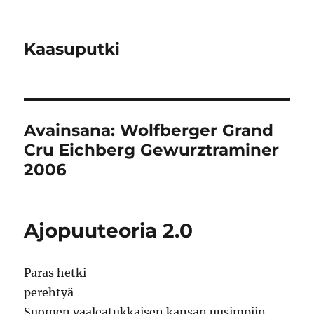
Kaasuputki
Avainsana:
Wolfberger Grand
Cru Eichberg Gewurztraminer
2006
Ajopuuteoria 2.0
Paras hetki
perehtyä
Suomen vaaleatukkaisen kansan uusimpiin