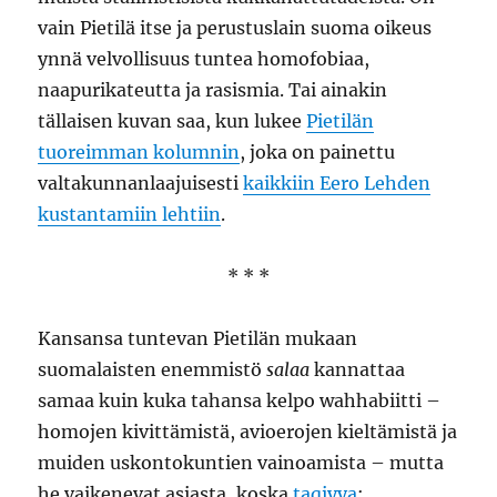
vain Pietilä itse ja perustuslain suoma oikeus
ynnä velvollisuus tuntea homofobiaa,
naapurikateutta ja rasismia. Tai ainakin
tällaisen kuvan saa, kun lukee
Pietilän
tuoreimman kolumnin
, joka on painettu
valtakunnanlaajuisesti
kaikkiin Eero Lehden
kustantamiin lehtiin
.
* * *
Kansansa tuntevan Pietilän mukaan
suomalaisten enemmistö
salaa
kannattaa
samaa kuin kuka tahansa kelpo wahhabiitti –
homojen kivittämistä, avioerojen kieltämistä ja
muiden uskontokuntien vainoamista – mutta
he vaikenevat asiasta, koska
taqiyya
: