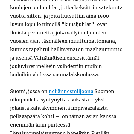
koulujen joulujuhlat, jotka keksittiin satakunta
vuotta sitten, ja joita kutsuttiin aina 1900-
luvun lopulle nimellä ”kuusijuhlat”, ovat
ikuista perinnettä, joka säilyi miljoonien
vuosien ajan täsmälleen muuttumattomana,
kunnes tapahtui hallitsematon maahanmuutto
ja itsensä
Väinämöisen
ensiesittämät
jouluvirret melkein vaihdettiin muihin
lauluihin yhdessä suomalaiskoulussa.
Suomi, jossa on
neljännesmiljoona
Suomen
ulkopuolella syntynyttä asukasta – yksi
jokaista kahtakymmentä impivaaralaista
pellavapäätä kohti –, on tämän asian kanssa
enemmän kuin pinteessä.
Länsisuomalaisuuttaan häpeävän Pietilän