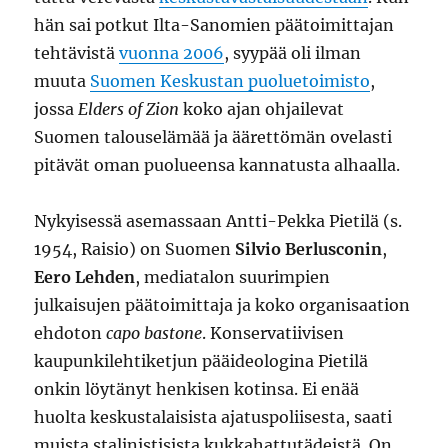
hän sai potkut Ilta-Sanomien päätoimittajan
tehtävistä
vuonna 2006
, syypää oli ilman
muuta
Suomen Keskustan puoluetoimisto
,
jossa
Elders of Zion
koko ajan ohjailevat
Suomen talouselämää ja äärettömän ovelasti
pitävät oman puolueensa kannatusta alhaalla.
Nykyisessä asemassaan Antti-Pekka Pietilä (s.
1954, Raisio) on Suomen
Silvio Berlusconin
,
Eero Lehden
, mediatalon suurimpien
julkaisujen päätoimittaja ja koko organisaation
ehdoton
capo bastone
. Konservatiivisen
kaupunkilehtiketjun pääideologina Pietilä
onkin löytänyt henkisen kotinsa. Ei enää
huolta keskustalaisista ajatuspoliisesta, saati
muista stalinistisista kukkahattutädeistä. On