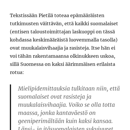
Tekstissään Pietilä toteaa epämääräisten
tutkimusten väittävän, että kaikki suomalaiset
(entisen taloustoimittajan laskuoppi on tässä
kohdassa keskimääräistä luovemmalla tasolla)
ovat muukalaisvihaajia ja rasisteja. Itse hän ei
voi tähän rakentamaansa olkinukkeen uskoa,
sillä Suomessa on kaksi äärimmäisen erilaista
rotua:
Mielipidemittauksia tulkitaan niin, että
suomalaiset ovat rasisteja ja
muukalaisvihaajia. Voiko se olla totta
maassa, jonka kantaväestö on
geeniperimältään kuin kaksi kansaa.
Länsi- ja itäsuomalaisten sukujuuret