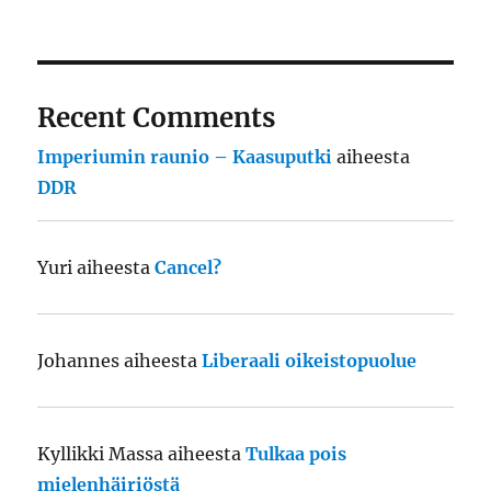
Recent Comments
Imperiumin raunio – Kaasuputki
aiheesta
DDR
Yuri
aiheesta
Cancel?
Johannes
aiheesta
Liberaali oikeistopuolue
Kyllikki Massa
aiheesta
Tulkaa pois
mielenhäiriöstä