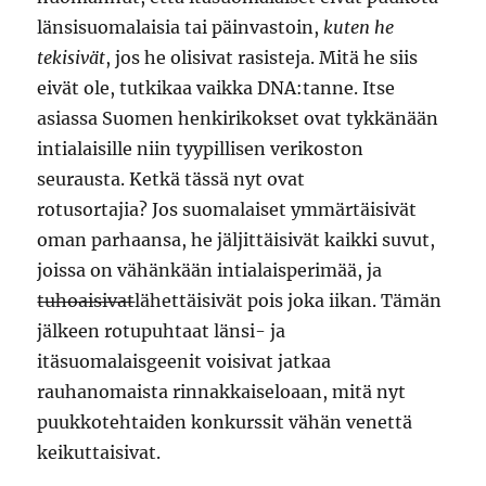
länsisuomalaisia tai päinvastoin,
kuten he
tekisivät
, jos he olisivat rasisteja. Mitä he siis
eivät ole, tutkikaa vaikka DNA:tanne. Itse
asiassa Suomen henkirikokset ovat tykkänään
intialaisille niin tyypillisen verikoston
seurausta. Ketkä tässä nyt ovat
rotusortajia? Jos suomalaiset ymmärtäisivät
oman parhaansa, he jäljittäisivät kaikki suvut,
joissa on vähänkään intialaisperimää, ja
tuhoaisivat
lähettäisivät pois joka iikan. Tämän
jälkeen rotupuhtaat länsi- ja
itäsuomalaisgeenit voisivat jatkaa
rauhanomaista rinnakkaiseloaan, mitä nyt
puukkotehtaiden konkurssit vähän venettä
keikuttaisivat.