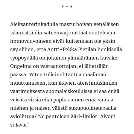
* * *
Aleksanterinkadulla masturboivan venäläisen
islamistiäidin sateenvarjorattaat suutelevine
homovauvoineen eivät kuitenkaan ole yksin
syy siihen, että Antti-Pekka Pietilän henkisellä
työpöydällä on jokunen ylimääräinen kuvake.
Ongelma on vastaanottajan, ei lähettäjän
päässä. Miten tulisi suhtautua maailman
muuttumiseen, kun ikävien ateistimuslimien
vaatimuksesta suomalaiskouluissa ei saa enää
veisata virsiä eikä papin aamen enää siunaa
miehen ja naisen välistä sukupuolineutraalia
avioliittoa? Ne penteleen ääri-ilmiöt! Aivoni
sulavat!