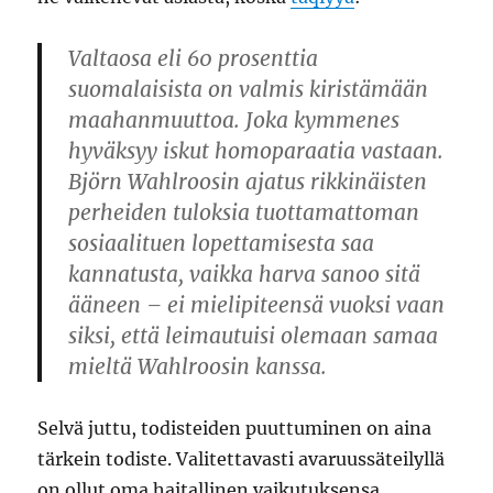
Valtaosa eli 60 prosenttia
suomalaisista on valmis kiristämään
maahanmuuttoa. Joka kymmenes
hyväksyy iskut homoparaatia vastaan.
Björn Wahlroosin ajatus rikkinäisten
perheiden tuloksia tuottamattoman
sosiaalituen lopettamisesta saa
kannatusta, vaikka harva sanoo sitä
ääneen – ei mielipiteensä vuoksi vaan
siksi, että leimautuisi olemaan samaa
mieltä Wahlroosin kanssa.
Selvä juttu, todisteiden puuttuminen on aina
tärkein todiste. Valitettavasti avaruussäteilyllä
on ollut oma haitallinen vaikutuksensa