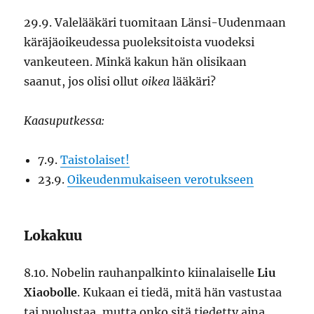
29.9. Valelääkäri tuomitaan Länsi-Uudenmaan
käräjäoikeudessa puoleksitoista vuodeksi
vankeuteen. Minkä kakun hän olisikaan
saanut, jos olisi ollut
oikea
lääkäri?
Kaasuputkessa:
7.9.
Taistolaiset!
23.9.
Oikeudenmukaiseen verotukseen
Lokakuu
8.10. Nobelin rauhanpalkinto kiinalaiselle
Liu
Xiaobolle
. Kukaan ei tiedä, mitä hän vastustaa
tai puolustaa, mutta onko sitä tiedetty aina