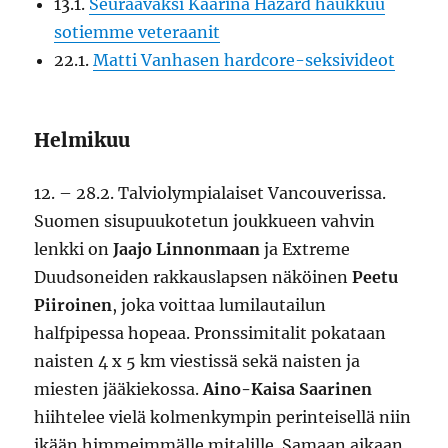
13.1.
Seuraavaksi Kaarina Hazard haukkuu
sotiemme veteraanit
22.1.
Matti Vanhasen hardcore-seksivideot
Helmikuu
12. – 28.2. Talviolympialaiset Vancouverissa.
Suomen sisupuukotetun joukkueen vahvin
lenkki on
Jaajo Linnonmaan
ja Extreme
Duudsoneiden rakkauslapsen näköinen
Peetu
Piiroinen
, joka voittaa lumilautailun
halfpipessa hopeaa. Pronssimitalit pokataan
naisten 4 x 5 km viestissä sekä naisten ja
miesten jääkiekossa.
Aino-Kaisa Saarinen
hiihtelee vielä kolmenkympin perinteisellä niin
ikään himmeimmälle mitalille. Samaan aikaan