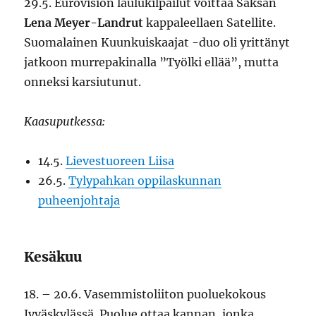
29.5. Eurovision laulukilpailut voittaa Saksan
Lena Meyer-Landrut
kappaleellaen Satellite.
Suomalainen Kuunkuiskaajat -duo oli yrittänyt
jatkoon murrepakinalla ”Työlki ellää”, mutta
onneksi karsiutunut.
Kaasuputkessa:
14.5.
Lievestuoreen Liisa
26.5.
Tylypahkan oppilaskunnan
puheenjohtaja
Kesäkuu
18. – 20.6. Vasemmistoliiton puoluekokous
Jyväskylässä. Puolue ottaa kannan, jonka