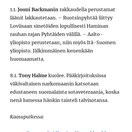
1.1.
Jouni Backmanin
rakkaudella perustamat
läänit lakkautetaan. – Ruotsinpyhtää liittyy
Loviisaan sinetöiden lopullisesti Haminan
rauhan rajan Pyhtäiden välillä. – Aalto-
yliopisto perustetaan, niin myös Itä-Suomen
yliopisto. Jälkimmäinen kenenkään
huomaamatta.
8.1.
Tony Halme
kuolee. Pääkirjoituksissa
väkivaltaisen narkomaanin katsotaan
edustaneen suomalaista sotaveteraania, koska
nenä lumessa hänkin taisteli talvisotansa.
Kaasuputkessa: