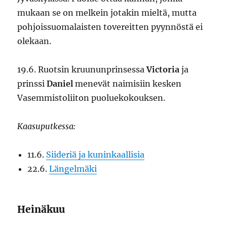
mukaan se on melkein jotakin mieltä, mutta
pohjoissuomalaisten tovereitten pyynnöstä ei
olekaan.
19.6. Ruotsin kruununprinsessa
Victoria
ja
prinssi
Daniel
menevät naimisiin kesken
Vasemmistoliiton puoluekokouksen.
Kaasuputkessa:
11.6.
Siideriä ja kuninkaallisia
22.6.
Längelmäki
Heinäkuu