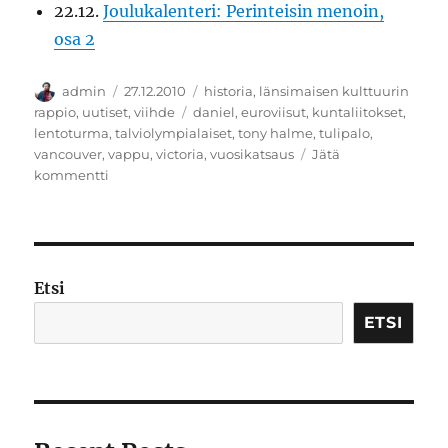
22.12.
Joulukalenteri: Perinteisin menoin,
osa 2
Kirjoittaja
Julkaistu
Kategoriat
admin
27.12.2010
historia
,
länsimaisen kulttuurin
Avainsanat
rappio
,
uutiset
,
viihde
daniel
,
euroviisut
,
kuntaliitokset
,
lentoturma
,
talviolympialaiset
,
tony halme
,
tulipalo
,
vancouver
,
vappu
,
victoria
,
vuosikatsaus
Jätä
artikkeliin
kommentti
Vuosikatsaus
2010
Etsi
ETSI