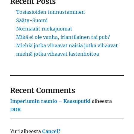
Recent Posts
Tosiasioiden tunnustaminen
Sääty-Suomi
Normaalit ruokajuomat
Mikä ei ole vanha, irlantilainen tai pub?
Miehiä jotka vihaavat naisia jotka vihaavat
miehiä jotka vihaavat lastenhoitoa
Recent Comments
Imperiumin raunio – Kaasuputki
aiheesta
DDR
Yuri
aiheesta
Cancel?