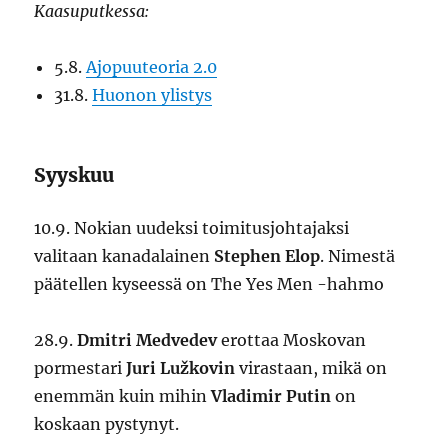
Kaasuputkessa:
5.8.
Ajopuuteoria 2.0
31.8.
Huonon ylistys
Syyskuu
10.9. Nokian uudeksi toimitusjohtajaksi
valitaan kanadalainen
Stephen Elop
. Nimestä
päätellen kyseessä on The Yes Men -hahmo
28.9.
Dmitri Medvedev
erottaa Moskovan
pormestari
Juri Lužkovin
virastaan, mikä on
enemmän kuin mihin
Vladimir Putin
on
koskaan pystynyt.