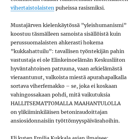
vihertaistolaisten
puheissa rasismiksi.
Mustajärven kielenkäytössä ”yleishumanismi”
koostuu täsmälleen samoista sisällöistä kuin
perussuomalaisten ahkerasti hokema
”kukkahattuilu”: tavallisen työntekijän pahin
vastustaja ei ole Elinkeinoelämän Keskusliiton
hyväntahtoinen patruuna, vaan arkielämästä
vieraantunut, valkoista miestä apurahapalkalla
sortava viherfemakko – se, joka ei koskaan
vahingossakaan pohdi, mitä vaikutuksia
HALLITSEMATTOMALLA MAAHANTULOLLA
on ylikiiminkiläisen betoniraudoittajan
ansiosidonnaisiin työttömyyspäivärahoihin.
Eli kuten Emilia Kukkala asian ilmaisee: