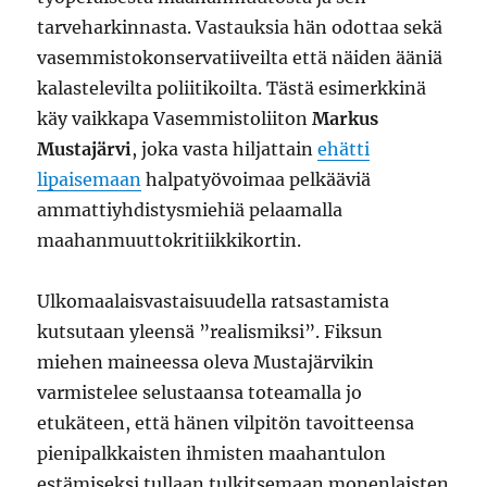
tarveharkinnasta. Vastauksia hän odottaa sekä
vasemmistokonservatiiveilta että näiden ääniä
kalastelevilta poliitikoilta. Tästä esimerkkinä
käy vaikkapa Vasemmistoliiton
Markus
Mustajärvi
, joka vasta hiljattain
ehätti
lipaisemaan
halpatyövoimaa pelkääviä
ammattiyhdistysmiehiä pelaamalla
maahanmuuttokritiikkikortin.
Ulkomaalaisvastaisuudella ratsastamista
kutsutaan yleensä ”realismiksi”. Fiksun
miehen maineessa oleva Mustajärvikin
varmistelee selustaansa toteamalla jo
etukäteen, että hänen vilpitön tavoitteensa
pienipalkkaisten ihmisten maahantulon
estämiseksi tullaan tulkitsemaan monenlaisten