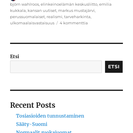
björn wahlroos
,
elinkeinoelämän keskusliitto
,
emilia
kukkala
,
kansan uutiset
,
markus mustajärvi
,
perussuomalaiset
,
realismi
,
tarveharkinta
,
artikkeliin
ulkomaalaisvastaisuus
4 kommenttia
Sosialistinen
realismi
Etsi
ETSI
Recent Posts
Tosiasioiden tunnustaminen
Sääty-Suomi
Normaalit ruokajuomat