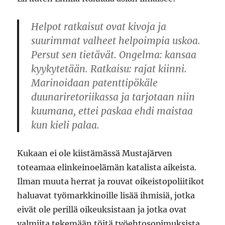
Helpot ratkaisut ovat kivoja ja
suurimmat valheet helpoimpia uskoa.
Persut sen tietävät. Ongelma: kansaa
kyykytetään. Ratkaisu: rajat kiinni.
Marinoidaan patenttipökäle
duunariretoriikassa ja tarjotaan niin
kuumana, ettei paskaa ehdi maistaa
kun kieli palaa.
Kukaan ei ole kiistämässä Mustajärven
toteamaa elinkeinoelämän katalista aikeista.
Ilman muuta herrat ja rouvat oikeistopoliitikot
haluavat työmarkkinoille lisää ihmisiä, jotka
eivät ole perillä oikeuksistaan ja jotka ovat
valmiita tekemään töitä työehtosopimuksista