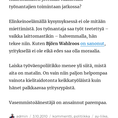
työnantajien toimintaan jatkossa?
Elinkeinoelämällä kysymyksessä ei ole mitään
miettimistä. Jos työnantaja saa työt teetettyä –
vaikka laittomastikin – halvemmalla, hän
tekee niin. Kuten
Björn Wahlroos
on sanonut
,
yrityksellä ei ole eikä edes saa olla moraalia.
Laiska työväenpoliitikko menee yli siitä, mistä
aita on matalin. On vain niin paljon helpompaa
vainota kielitaidotonta keikkatyöläistä kuin
hänet palkkaavaa yritysrypästä.
Vasemmistoäänestäjä on ansainnut parempaa.
Kirjoittaja
Julkaistu
Kategoriat
Avainsanat
admin
3.10.2010
kommentti
,
politiikka
ay-liike
,