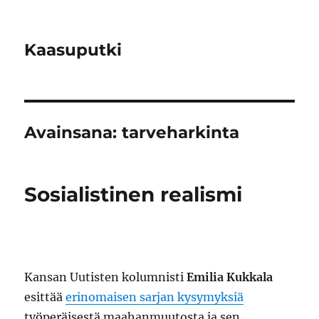
Kaasuputki
Avainsana:
tarveharkinta
Sosialistinen realismi
Kansan Uutisten kolumnisti
Emilia Kukkala
esittää
erinomaisen sarjan kysymyksiä
työperäisestä maahanmuutosta ja sen