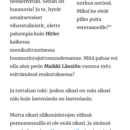
neekerivitsin. Sehän on
huumoria! Ja te, hyvät
suvaitsevaiset
viherstalinistit, olette
pahempia kuin
Hitler
kaikessa
monikulttuurisessa
huumorintajuttomuudessanne. Mitä pahaa voi
olla alun perin
Maikki Länsiön
vuonna 1961
esittämässä renkutuksessa?
Ja tottahan toki: joskus sikari on vain sikari
niin kuin lastenlaulu on lastenlaulu.
Mutta sikari silikonirintojen välissä
pornomessuilla ei ole enää sikari. Ja sinänsä