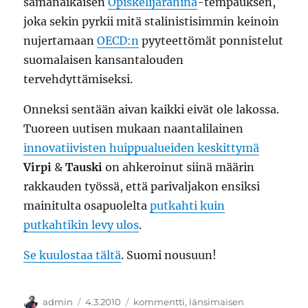
samanaikaisen
Opiskelijarähinä
-tempauksen,
joka sekin pyrkii mitä stalinistisimmin keinoin
nujertamaan
OECD:n
pyyteettömät ponnistelut
suomalaisen kansantalouden
tervehdyttämiseksi.
Onneksi sentään aivan kaikki eivät ole lakossa.
Tuoreen uutisen mukaan naantalilainen
innovatiivisten huippualueiden keskittymä
Virpi
&
Tauski
on ahkeroinut siinä määrin
rakkauden työssä, että parivaljakon ensiksi
mainitulta osapuolelta
putkahti kuin
putkahtikin levy ulos
.
Se kuulostaa tältä
. Suomi nousuun!
Kirjoittaja
Julkaistu
Kategoriat
admin
4.3.2010
kommentti
,
länsimaisen