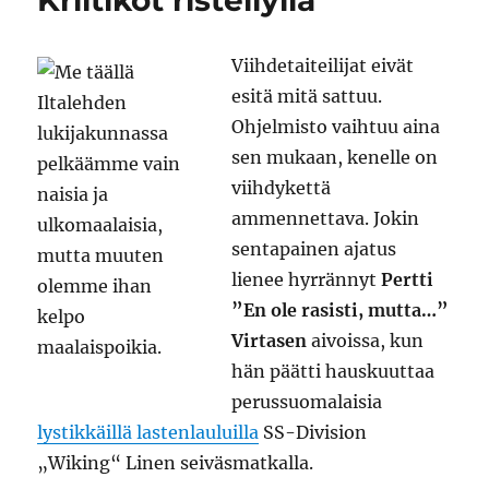
Kriitikot risteilyllä
Viihdetaiteilijat eivät
esitä mitä sattuu.
Ohjelmisto vaihtuu aina
sen mukaan, kenelle on
viihdykettä
ammennettava. Jokin
sentapainen ajatus
lienee hyrrännyt
Pertti
”En ole rasisti, mutta…”
Virtasen
aivoissa, kun
hän päätti hauskuuttaa
perussuomalaisia
lystikkäillä lastenlauluilla
SS-Division
„Wiking“ Linen seiväsmatkalla.