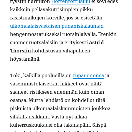
tyystin harmiton
Hottentottilaulu
ei sovi edes
kaikkein pellavakutrisimpien pikku
rasistinalkujen korville, jos se esitetään
ulkomaalaisvastaisen punaniskalauman
hengennostatukseksi ruotsinlaivalla. Etenkin
suomenruotsalaisiin ja erityisesti
Astrid
Thorsiin
kohdistuvan vihapuheen
höystämänä.
Toki, kaikilla puolueilla on
tupauunonsa
ja
vasemmistolaisetkin liikkeet ovat näitä
saaneet ristikseen enemmän kuin oman
osansa. Mutta lehdistö on kohdellut tätä
piskuista ulkomaalaiskammoisten joukkoa
silkkihansikkain. Vasta nyt alkaa
kuherruskuukausi olla takanapäin. Siispä,