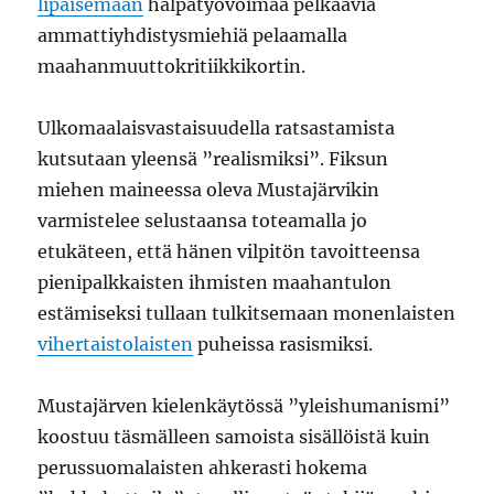
lipaisemaan
halpatyövoimaa pelkääviä
ammattiyhdistysmiehiä pelaamalla
maahanmuuttokritiikkikortin.
Ulkomaalaisvastaisuudella ratsastamista
kutsutaan yleensä ”realismiksi”. Fiksun
miehen maineessa oleva Mustajärvikin
varmistelee selustaansa toteamalla jo
etukäteen, että hänen vilpitön tavoitteensa
pienipalkkaisten ihmisten maahantulon
estämiseksi tullaan tulkitsemaan monenlaisten
vihertaistolaisten
puheissa rasismiksi.
Mustajärven kielenkäytössä ”yleishumanismi”
koostuu täsmälleen samoista sisällöistä kuin
perussuomalaisten ahkerasti hokema