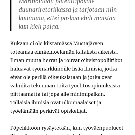
Marinoidaan patenttipökäle
duunariretoriikassa ja tarjotaan niin
kuumana, ettei paskaa ehdi maistaa
kun kieli palaa.
Kukaan ei ole kiistämässä Mustajärven
toteamaa elinkeinoelämän katalista aikeista.
Ilman muuta herrat ja rouvat oikeistopoliitikot
haluavat työmarkkinoille lisää ihmisiä, jotka
eivät ole perillä oikeuksistaan ja jotka ovat
valmiita tekemään töitä työehtosopimuksista
piittaamatta tai jopa alle minimipalkan.
Tällaisia ihmisiä ovat ulkomaalaiset ja
työelämään pyrkivät opiskelijat.
Pöpelikköön rysäytetään, kun työväenpuolueet