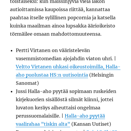
toistaiseksi: kun maissinjyviä vielä lakon
autioittamissa kaupoissa riittää, kannattaa
paahtaa itselle sylillinen popcornia ja katsella
kuinka maailman ainoa lupsakka äärioikeisto
törmäilee omaan mahdottomuuteensa.
Pertti Virtanen on vääristelevän
vasemmistomedian ajojahdin viaton uhri. |
Veltto Virtanen uhkasi oikeustoimilla, Halla-
aho puolustaa HS:n uutisointia
(Helsingin
Sanomat)
Jussi Halla-aho pyytää sopimaan ruskeiden
kirjekuorien sisällöstä silmät kiinni, jottei
luvaton keräys aiheuttaisi ongelmaa
perussuomalaisille. |
Halla-aho pyytää
vaalirahaa ”tiskin alta”
(Kansan Uutiset)