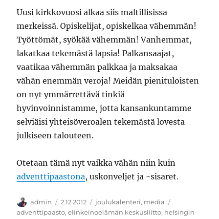
Uusi kirkkovuosi alkaa siis maltillisissa
merkeissä. Opiskelijat, opiskelkaa vähemmän!
Työttömät, syökää vähemmän! Vanhemmat,
lakatkaa tekemästä lapsia! Palkansaajat,
vaatikaa vähemmän palkkaa ja maksakaa
vähän enemmän veroja! Meidän pienituloisten
on nyt ymmärrettävä tinkiä
hyvinvoinnistamme, jotta kansankuntamme
selviäisi yhteisöveroalen tekemästä lovesta
julkiseen talouteen.
Otetaan tämä nyt vaikka vähän niin kuin
adventtipaastona
, uskonveljet ja -sisaret.
Kirjoittaja
Julkaistu
Kategoriat
Avainsanat
admin
2.12.2012
joulukalenteri
,
media
adventtipaasto
,
elinkeinoelämän keskusliitto
,
helsingin