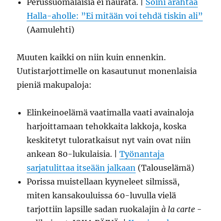
Perussuomalaisia ei naurata. |
Soini ärähtää
Halla-aholle: ”Ei mitään voi tehdä tiskin ali”
(Aamulehti)
Muuten kaikki on niin kuin ennenkin.
Uutistarjottimelle on kasautunut monenlaisia
pieniä makupaloja:
Elinkeinoelämä vaatimalla vaati avainaloja
harjoittamaan tehokkaita lakkoja, koska
keskitetyt tuloratkaisut nyt vain ovat niin
ankean 80-lukulaisia. |
Työnantaja
sarjatulittaa itseään jalkaan
(Talouselämä)
Porissa muistellaan kyyneleet silmissä,
miten kansakouluissa 60-luvulla vielä
tarjottiin lapsille sadan ruokalajin
à la carte
-