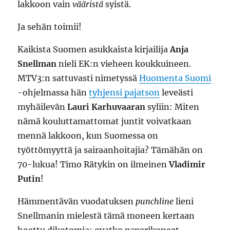
lakkoon vain
vääristä
syistä.
Ja sehän toimii!
Kaikista Suomen asukkaista kirjailija
Anja
Snellman
nieli EK:n vieheen koukkuineen.
MTV3:n sattuvasti nimetyssä
Huomenta Suomi
-ohjelmassa hän
tyhjensi pajatson
leveästi
myhäilevän
Lauri Karhuvaaran
syliin: Miten
nämä kouluttamattomat juntit voivatkaan
mennä lakkoon, kun Suomessa on
työttömyyttä ja sairaanhoitajia? Tämähän on
70-lukua! Timo Rätykin on ilmeinen
Vladimir
Putin
!
Hämmentävän vuodatuksen
punchline
lieni
Snellmanin mielestä tämä moneen kertaan
hoettu dikotomia: ovatko paperikoneet