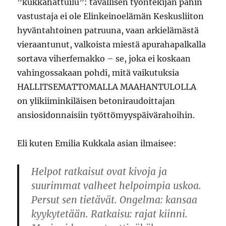
”kukkahattuilu”: tavallisen työntekijän pahin
vastustaja ei ole Elinkeinoelämän Keskusliiton
hyväntahtoinen patruuna, vaan arkielämästä
vieraantunut, valkoista miestä apurahapalkalla
sortava viherfemakko – se, joka ei koskaan
vahingossakaan pohdi, mitä vaikutuksia
HALLITSEMATTOMALLA MAAHANTULOLLA
on ylikiiminkiläisen betoniraudoittajan
ansiosidonnaisiin työttömyyspäivärahoihin.
Eli kuten Emilia Kukkala asian ilmaisee:
Helpot ratkaisut ovat kivoja ja
suurimmat valheet helpoimpia uskoa.
Persut sen tietävät. Ongelma: kansaa
kyykytetään. Ratkaisu: rajat kiinni.