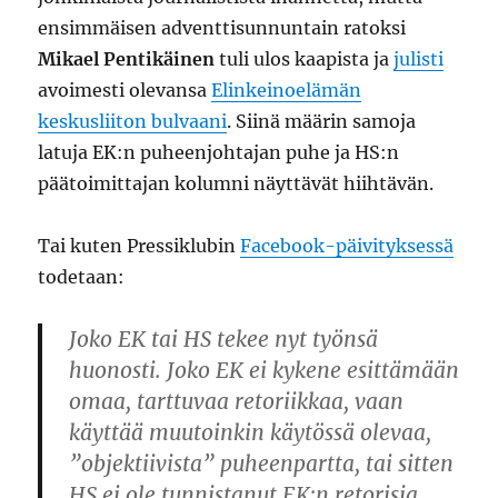
ensimmäisen adventtisunnuntain ratoksi
Mikael Pentikäinen
tuli ulos kaapista ja
julisti
avoimesti olevansa
Elinkeinoelämän
keskusliiton bulvaani
. Siinä määrin samoja
latuja EK:n puheenjohtajan puhe ja HS:n
päätoimittajan kolumni näyttävät hiihtävän.
Tai kuten Pressiklubin
Facebook-päivityksessä
todetaan:
Joko EK tai HS tekee nyt työnsä
huonosti. Joko EK ei kykene esittämään
omaa, tarttuvaa retoriikkaa, vaan
käyttää muutoinkin käytössä olevaa,
”objektiivista” puheenpartta, tai sitten
HS ei ole tunnistanut EK:n retorisia