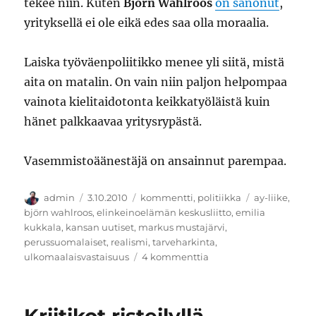
tekee niin. Kuten
Björn Wahlroos
on sanonut
,
yrityksellä ei ole eikä edes saa olla moraalia.
Laiska työväenpoliitikko menee yli siitä, mistä
aita on matalin. On vain niin paljon helpompaa
vainota kielitaidotonta keikkatyöläistä kuin
hänet palkkaavaa yritysrypästä.
Vasemmistoäänestäjä on ansainnut parempaa.
Kirjoittaja
Julkaistu
Kategoriat
Avainsanat
admin
3.10.2010
kommentti
,
politiikka
ay-liike
,
björn wahlroos
,
elinkeinoelämän keskusliitto
,
emilia
kukkala
,
kansan uutiset
,
markus mustajärvi
,
perussuomalaiset
,
realismi
,
tarveharkinta
,
artikkeliin
ulkomaalaisvastaisuus
4 kommenttia
Sosialistinen
realismi