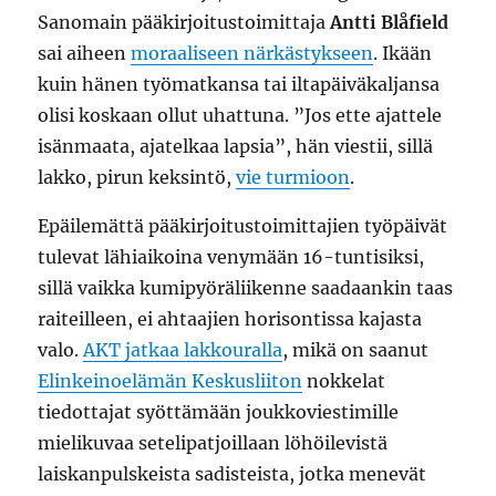
Sanomain pääkirjoitustoimittaja
Antti Blåfield
sai aiheen
moraaliseen närkästykseen
. Ikään
kuin hänen työmatkansa tai iltapäiväkaljansa
olisi koskaan ollut uhattuna. ”Jos ette ajattele
isänmaata, ajatelkaa lapsia”, hän viestii, sillä
lakko, pirun keksintö,
vie turmioon
.
Epäilemättä pääkirjoitustoimittajien työpäivät
tulevat lähiaikoina venymään 16-tuntisiksi,
sillä vaikka kumipyöräliikenne saadaankin taas
raiteilleen, ei ahtaajien horisontissa kajasta
valo.
AKT jatkaa lakkouralla
, mikä on saanut
Elinkeinoelämän Keskusliiton
nokkelat
tiedottajat syöttämään joukkoviestimille
mielikuvaa setelipatjoillaan löhöilevistä
laiskanpulskeista sadisteista, jotka menevät