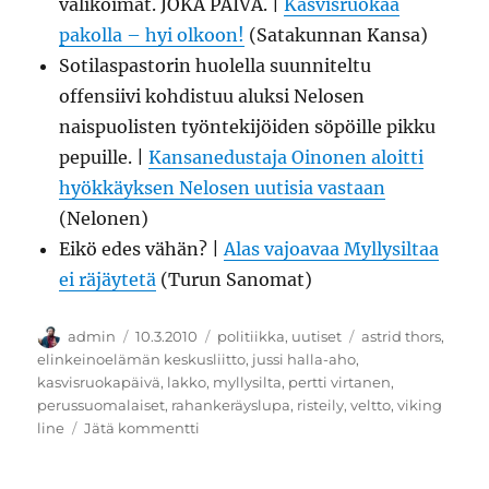
valikoimat. JOKA PÄIVÄ. |
Kasvisruokaa
pakolla – hyi olkoon!
(Satakunnan Kansa)
Sotilaspastorin huolella suunniteltu
offensiivi kohdistuu aluksi Nelosen
naispuolisten työntekijöiden söpöille pikku
pepuille. |
Kansanedustaja Oinonen aloitti
hyökkäyksen Nelosen uutisia vastaan
(Nelonen)
Eikö edes vähän? |
Alas vajoavaa Myllysiltaa
ei räjäytetä
(Turun Sanomat)
Kirjoittaja
Julkaistu
Kategoriat
Avainsanat
admin
10.3.2010
politiikka
,
uutiset
astrid thors
,
elinkeinoelämän keskusliitto
,
jussi halla-aho
,
kasvisruokapäivä
,
lakko
,
myllysilta
,
pertti virtanen
,
perussuomalaiset
,
rahankeräyslupa
,
risteily
,
veltto
,
viking
artikkeliin
line
Jätä kommentti
Kriitikot
risteilyllä