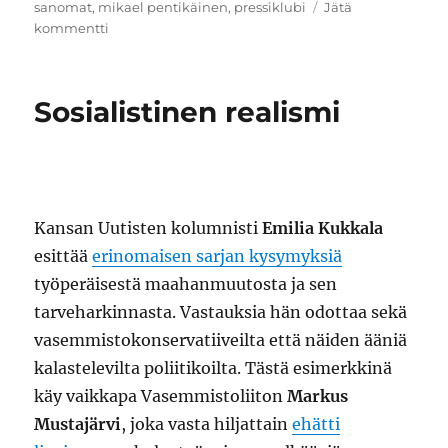
sanomat
,
mikael pentikäinen
,
pressiklubi
Jätä
artikkeliin
kommentti
Käsi
ojossa
Sosialistinen realismi
Kansan Uutisten kolumnisti
Emilia Kukkala
esittää
erinomaisen sarjan kysymyksiä
työperäisestä maahanmuutosta ja sen
tarveharkinnasta. Vastauksia hän odottaa sekä
vasemmistokonservatiiveilta että näiden ääniä
kalastelevilta poliitikoilta. Tästä esimerkkinä
käy vaikkapa Vasemmistoliiton
Markus
Mustajärvi
, joka vasta hiljattain
ehätti