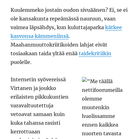
Kuulemmeko jostain oudon sivuäänen? Ei, se ei
ole kansakunta repeämässä nauruun, vaan
vaimea läpsähdys, kun kuluttajaparka
kätkee
kasvonsa kämmeniinsä
.
Maahanmuuttokriitikoiden lahjat eivät
tosiaakaan taida yltää enää
taidekritiikin
puolelle.
Internetin syövereissä
Virtanen ja joukko
erilaisten pikkukuntien
varavaltuutettuja
vetoavat samaan kuin
kuka tahansa rasisti
kerrottuaan