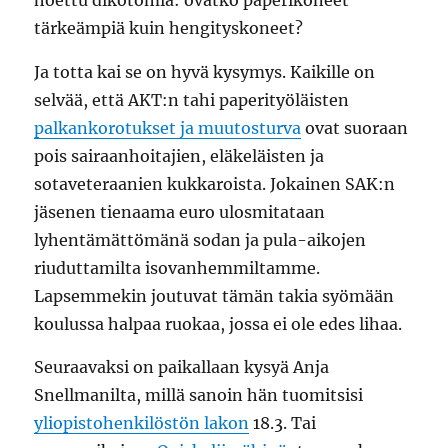
tärkeämpiä kuin hengityskoneet?
Ja totta kai se on hyvä kysymys. Kaikille on
selvää, että AKT:n tahi paperityöläisten
palkankorotukset ja muutosturva
ovat suoraan
pois sairaanhoitajien, eläkeläisten ja
sotaveteraanien kukkaroista. Jokainen SAK:n
jäsenen tienaama euro ulosmitataan
lyhentämättömänä sodan ja pula-aikojen
riuduttamilta isovanhemmiltamme.
Lapsemmekin joutuvat tämän takia syömään
koulussa halpaa ruokaa, jossa ei ole edes lihaa.
Seuraavaksi on paikallaan kysyä Anja
Snellmanilta, millä sanoin hän tuomitsisi
yliopistohenkilöstön lakon
18.3. Tai