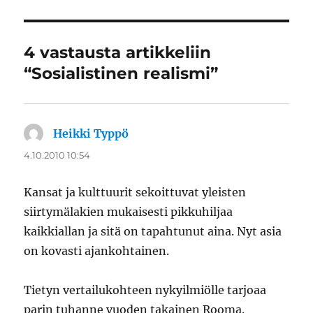
4 vastausta artikkeliin
“Sosialistinen realismi”
Heikki Typpö
sanoo:
4.10.2010 10:54
Kansat ja kulttuurit sekoittuvat yleisten
siirtymälakien mukaisesti pikkuhiljaa
kaikkiallan ja sitä on tapahtunut aina. Nyt asia
on kovasti ajankohtainen.
Tietyn vertailukohteen nykyilmiölle tarjoaa
parin tuhanne vuoden takainen Rooma.