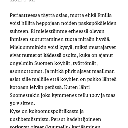
6.10.2010 19:15
Periaatteessa täyttä asiaa, mutta ehkä Emilia
voisi hillitä heppojaan noiden paskapökäleiden
suhteen. Ei mielestämme erheessä olevan
ihmisen suututtaminen tuota mitään hyvää.
Mieluumminkin voisi kysyä, miksi mustajärvet
eivät
numerot kädessä
osoita, kuka on ajanut
ongelmiin Suomen köyhät, työttömät,
asunnottomat. Ja mitkä piirit ajavat maailman
asiat sille mallille että köyhien on pakko lähteä
kotoaan leivän perässä. Kuten lähti
Suomestakin joka kymmenes reilu 100v ja taas
50 v sitten.
Kyse on kokoomuspolitiikasta ja
uusliberalismista. Persut kadehtijoineen
sotkevat oireet (kuumeilu/ kerjääminen,