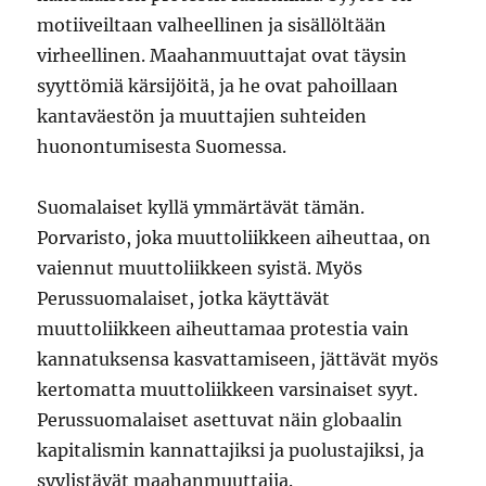
motiiveiltaan valheellinen ja sisällöltään
virheellinen. Maahanmuuttajat ovat täysin
syyttömiä kärsijöitä, ja he ovat pahoillaan
kantaväestön ja muuttajien suhteiden
huonontumisesta Suomessa.
Suomalaiset kyllä ymmärtävät tämän.
Porvaristo, joka muuttoliikkeen aiheuttaa, on
vaiennut muuttoliikkeen syistä. Myös
Perussuomalaiset, jotka käyttävät
muuttoliikkeen aiheuttamaa protestia vain
kannatuksensa kasvattamiseen, jättävät myös
kertomatta muuttoliikkeen varsinaiset syyt.
Perussuomalaiset asettuvat näin globaalin
kapitalismin kannattajiksi ja puolustajiksi, ja
syylistävät maahanmuuttajia.