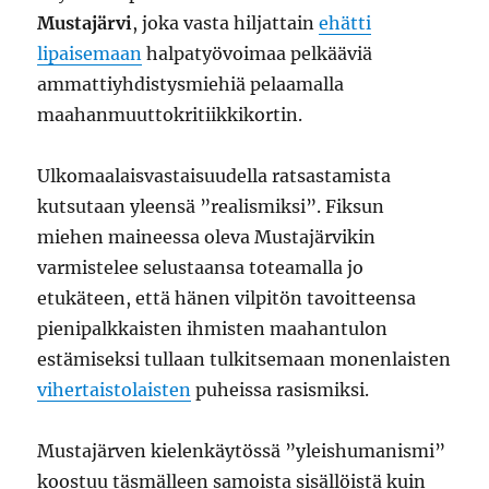
Mustajärvi
, joka vasta hiljattain
ehätti
lipaisemaan
halpatyövoimaa pelkääviä
ammattiyhdistysmiehiä pelaamalla
maahanmuuttokritiikkikortin.
Ulkomaalaisvastaisuudella ratsastamista
kutsutaan yleensä ”realismiksi”. Fiksun
miehen maineessa oleva Mustajärvikin
varmistelee selustaansa toteamalla jo
etukäteen, että hänen vilpitön tavoitteensa
pienipalkkaisten ihmisten maahantulon
estämiseksi tullaan tulkitsemaan monenlaisten
vihertaistolaisten
puheissa rasismiksi.
Mustajärven kielenkäytössä ”yleishumanismi”
koostuu täsmälleen samoista sisällöistä kuin