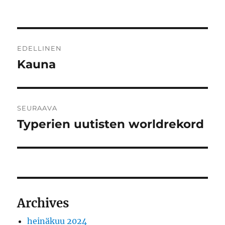
Artikkelien
EDELLINEN
selaus
Kauna
Edellinen
artikkeli:
SEURAAVA
Typerien uutisten worldrekord
Seuraava
artikkeli:
Archives
heinäkuu 2024