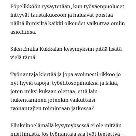
Pöpelikköön rysäytetään, kun työväenpuolueet
liittyvät taustakuoroon ja haluavat poistaa
näiltä ihmisiltä kaikki oikeudet vaikuttaa omiin
asioihinsa.
Siksi Emilia Kukkalan kysymyksiin pitää lisätä
vielä tämä:
Työnantaja kiertää ja jopa avoimesti rikkoo jo
nyt hyviä tapoja, työehtosopimuksia ja lakia,
joten miksi kukaan olettaa, että lain
tiukentaminen jotenkin vaikuttaisi
työnantajien toimintaan jatkossa?
Elinkeinoelämällä kysymyksessä ei ole mitään
miettimistä. Jos työnantaja saa työt teetettyä –