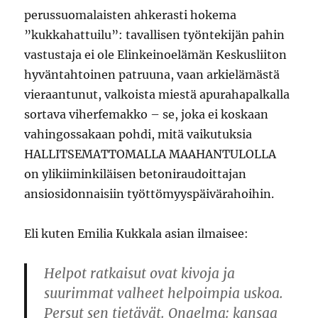
perussuomalaisten ahkerasti hokema
”kukkahattuilu”: tavallisen työntekijän pahin
vastustaja ei ole Elinkeinoelämän Keskusliiton
hyväntahtoinen patruuna, vaan arkielämästä
vieraantunut, valkoista miestä apurahapalkalla
sortava viherfemakko – se, joka ei koskaan
vahingossakaan pohdi, mitä vaikutuksia
HALLITSEMATTOMALLA MAAHANTULOLLA
on ylikiiminkiläisen betoniraudoittajan
ansiosidonnaisiin työttömyyspäivärahoihin.
Eli kuten Emilia Kukkala asian ilmaisee:
Helpot ratkaisut ovat kivoja ja
suurimmat valheet helpoimpia uskoa.
Persut sen tietävät. Ongelma: kansaa