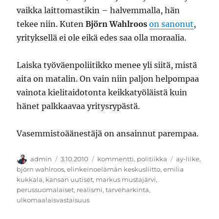
vaikka laittomastikin – halvemmalla, hän
tekee niin. Kuten
Björn Wahlroos
on sanonut
,
yrityksellä ei ole eikä edes saa olla moraalia.
Laiska työväenpoliitikko menee yli siitä, mistä
aita on matalin. On vain niin paljon helpompaa
vainota kielitaidotonta keikkatyöläistä kuin
hänet palkkaavaa yritysrypästä.
Vasemmistoäänestäjä on ansainnut parempaa.
Kirjoittaja
Julkaistu
Kategoriat
Avainsanat
admin
3.10.2010
kommentti
,
politiikka
ay-liike
,
björn wahlroos
,
elinkeinoelämän keskusliitto
,
emilia
kukkala
,
kansan uutiset
,
markus mustajärvi
,
perussuomalaiset
,
realismi
,
tarveharkinta
,
ulkomaalaisvastaisuus