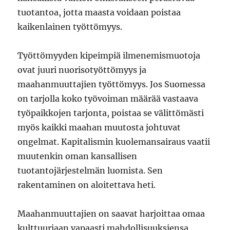
tuotantoa, jotta maasta voidaan poistaa
kaikenlainen työttömyys.
Työttömyyden kipeimpiä ilmenemismuotoja
ovat juuri nuorisotyöttömyys ja
maahanmuuttajien työttömyys. Jos Suomessa
on tarjolla koko työvoiman määrää vastaava
työpaikkojen tarjonta, poistaa se välittömästi
myös kaikki maahan muutosta johtuvat
ongelmat. Kapitalismin kuolemansairaus vaatii
muutenkin oman kansallisen
tuotantojärjestelmän luomista. Sen
rakentaminen on aloitettava heti.
Maahanmuuttajien on saavat harjoittaa omaa
kulttuuriaan vapaasti mahdollisuuksiensa