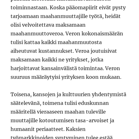
toiminnastaan. Koska pääomapiirit eivät pysty
tarjoamaan maahanmuuttajille työtä, heidät
olisi velvoitettava maksamaan
maahanmuuttoveroa. Veron kokonaismäärän
tulisi kattaa kaikki maahanmuutosta
aiheutuvat kustannukset. Veroa joutuisivat
maksamaan kaikki ne yritykset, jotka
harjoittavat kansainvälistä toimintaa. Veron
suuruus määräytyisi yrityksen koon mukaan.
Toisena, kansojen ja kulttuurien yhdentymistä
säätelevänä, toimena tulisi eduskunnan
määritellä vieraaseen maahan tuleville
muuttajille kotoutumisen tasa-arvoiset ja
humaanit periaatteet. Kaksien
työmarkkinoiden syntyminen tulee estää.