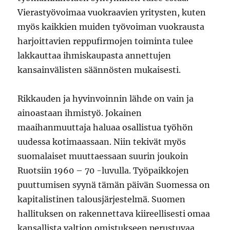
Vierastyövoimaa vuokraavien yritysten, kuten
myös kaikkien muiden työvoiman vuokrausta
harjoittavien reppufirmojen toiminta tulee
lakkauttaa ihmiskaupasta annettujen
kansainvälisten säännösten mukaisesti.
Rikkauden ja hyvinvoinnin lähde on vain ja
ainoastaan ihmistyö. Jokainen
maaihanmuuttaja haluaa osallistua työhön
uudessa kotimaassaan. Niin tekivät myös
suomalaiset muuttaessaan suurin joukoin
Ruotsiin 1960 – 70 -luvulla. Työpaikkojen
puuttumisen syynä tämän päivän Suomessa on
kapitalistinen talousjärjestelmä. Suomen
hallituksen on rakennettava kiireellisesti omaa
kansallista valtion omistukseen perustuvaa