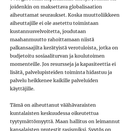
joidenkin on maksettava globalisaation
aiheuttamat seuraukset. Koska muuttoliikkeen
aiheuttajille ei ole asetettu toimistaan
kustannusvelvoitetta, joudutaan
maahanmuutto rahoittamaan niistä
palkansaajilta kerätyistä verotuloista, jotka on
budjetoitu sosiaaliturvan ja koulutoimen
momenteille. Jos resursseja ja kapasiteettia ei
lisätä, palvelupisteiden toiminta hidastuu ja
palvelu heikkenee kaikille palveluiden
käyttäjille.
Tämä on aiheuttanut väähävaraisten
kuntalaisten keskuudessa oikeutettua
tyytymättömyyttä. Maan hallitus on leimannut
kansalaisten protestit rasismiksi. Syytös on