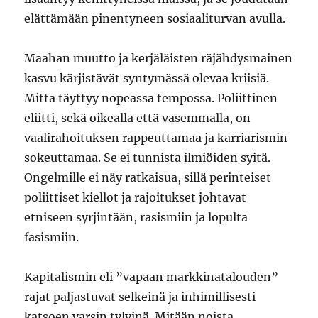
elättämään pinentyneen sosiaaliturvan avulla.
Maahan muutto ja kerjäläisten räjähdysmainen
kasvu kärjistävät syntymässä olevaa kriisiä.
Mitta täyttyy nopeassa tempossa. Poliittinen
eliitti, sekä oikealla että vasemmalla, on
vaalirahoituksen rappeuttamaa ja karriarismin
sokeuttamaa. Se ei tunnista ilmiöiden syitä.
Ongelmille ei näy ratkaisua, sillä perinteiset
poliittiset kiellot ja rajoitukset johtavat
etniseen syrjintään, rasismiin ja lopulta
fasismiin.
Kapitalismin eli ”vapaan markkinatalouden”
rajat paljastuvat selkeinä ja inhimillisesti
katsoen varsin tylyinä. Mitään noista