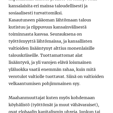
kansalaisita eri maissa taloudellisesti ja
sosiaalisesti turvattomiksi.
Kasautuneen pääoman lähtömaan talous
kutistuu ja riippuvuus kansainvälisestä
toiminnasta kasvaa. Seurauksena on
työttömyyttä lähtömaissa, ja kansallisten
valtioiden lisääntynyt alttius monenlaisille
talouskriiseille. Tuottamattomat alat
lisääntyvä, ja yli varojen elävä loismainen
yläluokka vaatii enemmän rahaa, kuin mitä
verotulot valtiolle tuottavat. Siinä on valtioiden
velkaantumisen pohjimmainen syy.
Maahanmuuttajat kuten myös kohdemaan
köyhälistö (työttömät ja muut vähävaraiset),
ovat globaalin kapitalismin uhreja. Jonkun tai