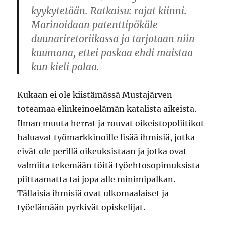
kyykytetään. Ratkaisu: rajat kiinni.
Marinoidaan patenttipökäle
duunariretoriikassa ja tarjotaan niin
kuumana, ettei paskaa ehdi maistaa
kun kieli palaa.
Kukaan ei ole kiistämässä Mustajärven
toteamaa elinkeinoelämän katalista aikeista.
Ilman muuta herrat ja rouvat oikeistopoliitikot
haluavat työmarkkinoille lisää ihmisiä, jotka
eivät ole perillä oikeuksistaan ja jotka ovat
valmiita tekemään töitä työehtosopimuksista
piittaamatta tai jopa alle minimipalkan.
Tällaisia ihmisiä ovat ulkomaalaiset ja
työelämään pyrkivät opiskelijat.