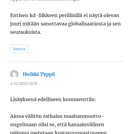
Entisen kd-liikkeen perillisillä ei näytä olevan
juuri mitään sanottavaa globalisaatiosta ja sen
seurauksista.
Vastaa
Heikki Typpö
sanoo:
4.10.2010 15:19
Lisäyksenä edelliseen kommenttiin:
Ainoa välitön ratkaisu maahanmuutto-
ongelmaan olisi se, että kansainvälinen
pääoma asetetaan kustannusvastuuseen