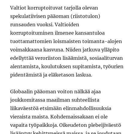
Valtiot korruptoituvat tarjolla olevan
spekulatiivisen pääoman (riistotulon)
runsauden vuoksi. Valtioiden
korruptoituminen ilmenee kansantuloa
tuottamattomien loismaisten toimanta-alojen
voimakkaana kasvuna. Niiden jatkuva ylläpito
edellyttää veroriiston lisäämistä, sosiaaliturvan
alentamista, koulutuksen supitamista, työurien
pidentämistä ja eläketason laskua.
Globaalin pääoman voiton nälkää ajaa
joukkomitassa maailman suhteellista
liikaväestöä etsimään elinmahdollisuuksia
vieraista maista. Kohdemaissakaan ei ole
vapaita työpaikkoja. Oikeudeton plebeijiväestö
lisääntyy kehittyneissä maissa, ja se joudutaan