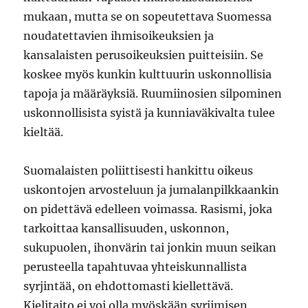
mukaan, mutta se on sopeutettava Suomessa
noudatettavien ihmisoikeuksien ja
kansalaisten perusoikeuksien puitteisiin. Se
koskee myös kunkin kulttuurin uskonnollisia
tapoja ja määräyksiä. Ruumiinosien silpominen
uskonnollisista syistä ja kunniaväkivalta tulee
kieltää.
Suomalaisten poliittisesti hankittu oikeus
uskontojen arvosteluun ja jumalanpilkkaankin
on pidettävä edelleen voimassa. Rasismi, joka
tarkoittaa kansallisuuden, uskonnon,
sukupuolen, ihonvärin tai jonkin muun seikan
perusteella tapahtuvaa yhteiskunnallista
syrjintää, on ehdottomasti kiellettävä.
Kielitaito ei voi olla myöskään syrjimisen