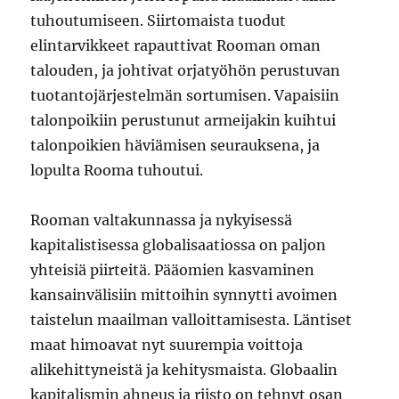
tuhoutumiseen. Siirtomaista tuodut
elintarvikkeet rapauttivat Rooman oman
talouden, ja johtivat orjatyöhön perustuvan
tuotantojärjestelmän sortumisen. Vapaisiin
talonpoikiin perustunut armeijakin kuihtui
talonpoikien häviämisen seurauksena, ja
lopulta Rooma tuhoutui.
Rooman valtakunnassa ja nykyisessä
kapitalistisessa globalisaatiossa on paljon
yhteisiä piirteitä. Pääomien kasvaminen
kansainvälisiin mittoihin synnytti avoimen
taistelun maailman valloittamisesta. Läntiset
maat himoavat nyt suurempia voittoja
alikehittyneistä ja kehitysmaista. Globaalin
kapitalismin ahneus ja riisto on tehnyt osan