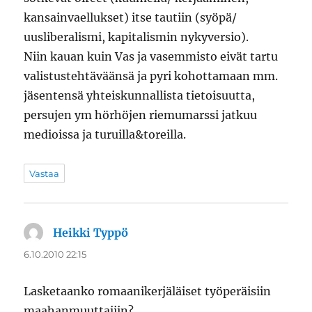
kansainvaellukset) itse tautiin (syöpä/
uusliberalismi, kapitalismin nykyversio).
Niin kauan kuin Vas ja vasemmisto eivät tartu
valistustehtäväänsä ja pyri kohottamaan mm.
jäsentensä yhteiskunnallista tietoisuutta,
persujen ym hörhöjen riemumarssi jatkuu
medioissa ja turuilla&toreilla.
Vastaa
Heikki Typpö
sanoo:
6.10.2010 22:15
Lasketaanko romaanikerjäläiset työperäisiin
maahanmuuttajiin?