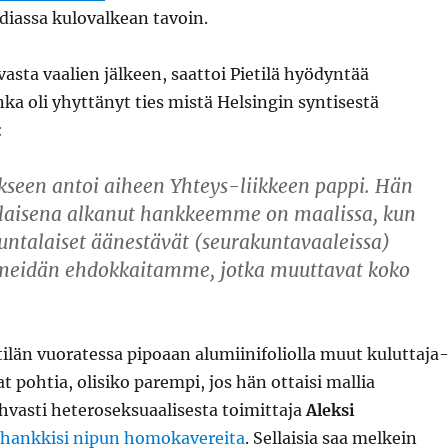
diassa kulovalkean tavoin.
asta vaalien jälkeen, saattoi Pietilä hyödyntää
ka oli yhyttänyt ties mistä Helsingin syntisestä
:
kseen antoi aiheen Yhteys-liikkeen pappi. Hän
salaisena alkanut hankkeemme on maalissa, kun
untalaiset äänestävät (seurakuntavaaleissa)
meidän ehdokkaitamme, jotka muuttavat koko
ilän vuoratessa pipoaan alumiinifoliolla muut kuluttaja
t pohtia, olisiko parempi, jos hän ottaisi mallia
hvasti heteroseksuaalisesta toimittaja
Aleksi
hankkisi nipun homokavereita
. Sellaisia saa melkein