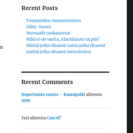
Recent Posts
Tosiasioiden tunnustaminen
Sääty-Suomi
Normaalit ruokajuomat
Mikä ei ole vanha, irlantilainen tai pub?
Miehiä jotka vihaavat naisia jotka vihaavat
in
miehiä jotka vihaavat lastenhoitoa
Recent Comments
Imperiumin raunio – Kaasuputki
aiheesta
DDR
Yuri
aiheesta
Cancel?