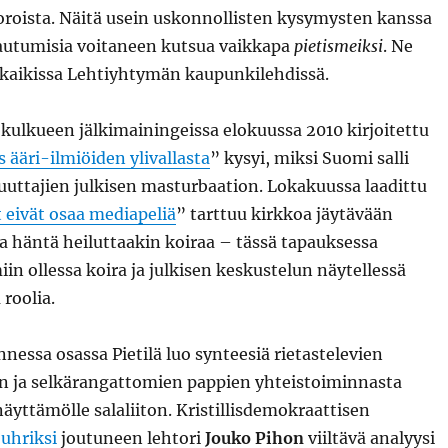
ista. Näitä usein uskonnollisten kysymysten kanssa
autumisia voitaneen kutsua vaikkapa
pietismeiksi
. Ne
a kaikissa Lehtiyhtymän kaupunkilehdissä.
kulkueen jälkimainingeissa elokuussa 2010 kirjoitettu
 ääri-ilmiöiden ylivallasta
” kysyi, miksi Suomi salli
ajien julkisen masturbaation. Lokakuussa laadittu
t eivät osaa mediapeliä
” tarttuu kirkkoa jäytävään
a häntä heiluttaakin koiraa – tässä tapauksessa
in ollessa koira ja julkisen keskustelun näytellessä
roolia.
nessa osassa Pietilä luo synteesiä rietastelevien
 ja selkärangattomien pappien yhteistoiminnasta
äyttämölle salaliiton. Kristillisdemokraattisen
uhriksi
joutuneen lehtori
Jouko Pihon
viiltävä analyysi