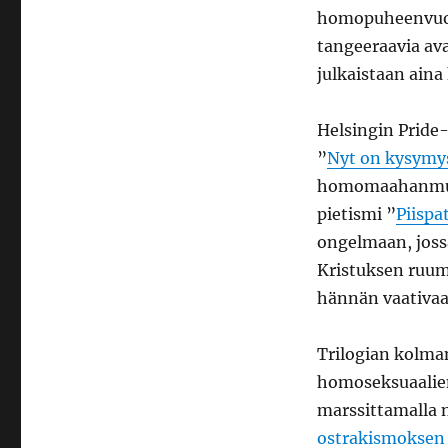
homopuheenvuoro
tangeeraavia av
julkaistaan ain
Helsingin Pride-
”
Nyt on kysymys
homomaahanmuutt
pietismi ”
Piispa
ongelmaan, joss
Kristuksen ruumi
hännän vaativaa 
Trilogian kolman
homoseksuaalien
marssittamalla n
ostrakismoksen 