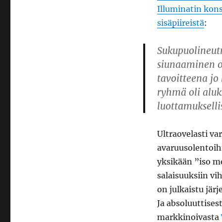
Illuminatin kons
sisäpiireistä
:
Sukupuolineutr
siunaaminen ov
tavoitteena jo
ryhmä oli aluks
luottamukselli
Ultraovelasti va
avaruusolentoihi
yksikään ”iso me
salaisuuksiin vi
on julkaistu jär
Ja absoluuttisest
markkinoivasta