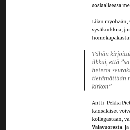
sosiaalisessa me
Liian myöhään, v
syväkurkkua, jon
homokapakasta
Tähän kirjoitu
ilkkui, että ”
heterot seurak
tietämättään 
kirkon”
Antti-Pekka Piet
kansalaiset voiva
kollegastaan, va
Valavuoresta
, ja