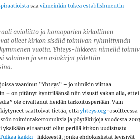
piraatioista
saa
viimeinkin tukea establishmentin
aali avioliitto ja homoparien kirkollinen
at olleet kirkon sisällä toimivan ryhmittymän
 kymmenen vuotta. Yhteys-liikkeen nimellä toimi
i salainen ja sen asiakirjat pidettiin
sina.
rjoissa vaaninut ”Yhteys” – jo nimikin viittaa
n – on pitänyt kynttiläänsä niin visusti vakan alla, ettei
dia” ole oivaltanut heidän tarkoitusperiään. Vain
hkiytyneet saattoivat tietää, että
yhteys.org
-osoitteessa
jestön toimintakertomuksia ja pöytäkirjoja vuodesta 2003
i yksikään ei taatusti ollut perillä kirkon uudistusta
Tulkaa kaikki
-liikkeestä, jonka ehdokaslistat levisivät