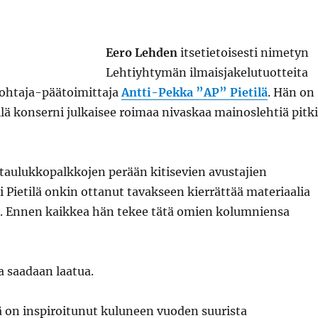
Eero Lehden
itsetietoisesti nimetyn
Lehtiyhtymän ilmaisjakelutuotteita
johtaja-päätoimittaja
Antti-Pekka ”AP” Pietilä
. Hän on
sillä konserni julkaisee roimaa nivaskaa mainoslehtiä pitk
n taulukkopalkkojen perään kitisevien avustajien
Pietilä onkin ottanut tavakseen kierrättää materiaalia
n. Ennen kaikkea hän tekee tätä omien kolumniensa
a saadaan laatua.
ilä on inspiroitunut kuluneen vuoden suurista