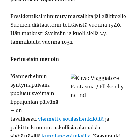
Presidentiksi nimitetty marsalkka jäi eläkkeelle
Suomen diktaattorin tehtävistä vuonna 1946.
Hän matkusti Sveitsiin ja kuoli siellä 27.
tammikuuta vuonna 1951.
Perinteisin menoin
Mannerheimin
syntymäpäivänä –
puolustusvoimain
lippujuhlan päivänä
– on
tavallisesti
ylennetty sotilashenkilöitä
ja
palkittu kruunun uskollisia alamaisia
viehättävillä
kunnianosoituksilla
. Kaasuputki-