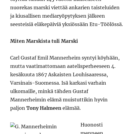
nuorekas marski viettää ankarien taisteluiden
ja kiusallisen mediaryöpytyksen jälkeen
seesteisiä eläkepäiviä yksiössään Etu-Töölössä.
Miten Marskista tuli Marski
Carl Gustaf Emil Mannerheim syntyi köyhään,
mutta vaatimattomaan aatelisperheeseen 4.
kesäkuuta 1867 Askaisten Louhisaaressa,
Varsinais-Suomessa. Isä karkasi varhain
ulkomaille, minkä tähden Gustaf
Mannerheimin elämä muistuttikin hyvin
paljon
Tony Halmeen
elämää.
Huonosti
menneen