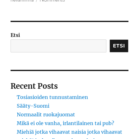
nevanlinna
1 kommentti
Se
ei
lopu
koskaan
Etsi
ETSI
Recent Posts
Tosiasioiden tunnustaminen
Sääty-Suomi
Normaalit ruokajuomat
Mikä ei ole vanha, irlantilainen tai pub?
Miehiä jotka vihaavat naisia jotka vihaavat