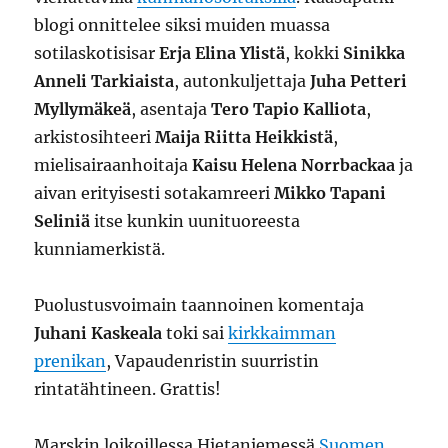
blogi onnittelee siksi muiden muassa
sotilaskotisisar
Erja Elina Ylistä
, kokki
Sinikka
Anneli Tarkiaista
, autonkuljettaja
Juha Petteri
Myllymäkeä
, asentaja
Tero Tapio Kalliota
,
arkistosihteeri
Maija Riitta Heikkistä
,
mielisairaanhoitaja
Kaisu Helena Norrbackaa
ja
aivan erityisesti sotakamreeri
Mikko Tapani
Seliniä
itse kunkin uunituoreesta
kunniamerkistä.
Puolustusvoimain taannoinen komentaja
Juhani Kaskeala
toki sai
kirkkaimman
prenikan
, Vapaudenristin suurristin
rintatähtineen. Grattis!
Marskin loikoillessa Hietaniemessä
Suomen