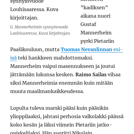
”kadiksen”
aikana nuori
Gustaf
G. Mannerheimin synnyinvuode
Mannerheim
Louhisaaressa. Kuva kirjoittajan.
pyrki Pietariin
Paašikouluun, mutta
Tuomas Nevanlinnan
esi-
isä
teki hankkeen mahdottomaksi.
Mannerheim vaipui masennukseen ja joutui
jättämään lukunsa kesken.
Raimo Sailas
vihaa
siksi Mannerheimia enemmän kuin mitään
muuta maailmankaikkeudessa.
Lopulta tuleva marski pääsi kuin pääsikin
ylioppilaaksi, jahtasi perhosia valkolakki päässä
koko kesän ja läksi viimein Pietariin jatko-
opiskelijaksi. Hän suoritti Nikolain