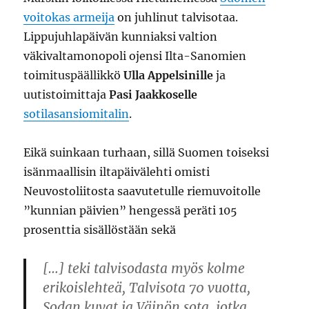
voitokas armeija
on juhlinut talvisotaa.
Lippujuhlapäivän kunniaksi valtion
väkivaltamonopoli ojensi Ilta-Sanomien
toimituspäällikkö
Ulla Appelsinille
ja
uutistoimittaja
Pasi Jaakkoselle
sotilasansiomitalin
.
Eikä suinkaan turhaan, sillä Suomen toiseksi
isänmaallisin iltapäivälehti omisti
Neuvostoliitosta saavutetulle riemuvoitolle
”kunnian päivien” hengessä peräti 105
prosenttia sisällöstään sekä
[…] teki talvisodasta myös kolme
erikoislehteä, Talvisota 70 vuotta,
Sodan kuvat ja Väinön sota, jotka