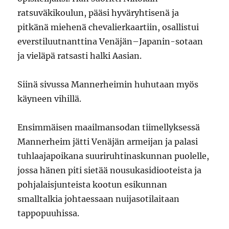
ratsuväkikoulun, pääsi hyväryhtisenä ja
pitkänä miehenä chevalierkaartiin, osallistui
everstiluutnanttina Venäjän–Japanin-sotaan
ja vieläpä ratsasti halki Aasian.
Siinä sivussa Mannerheimin huhutaan myös
käyneen vihillä.
Ensimmäisen maailmansodan tiimellyksessä
Mannerheim jätti Venäjän armeijan ja palasi
tuhlaajapoikana suuriruhtinaskunnan puolelle,
jossa hänen piti sietää nousukasidiooteista ja
pohjalaisjunteista kootun esikunnan
smalltalkia johtaessaan nuijasotilaitaan
tappopuuhissa.