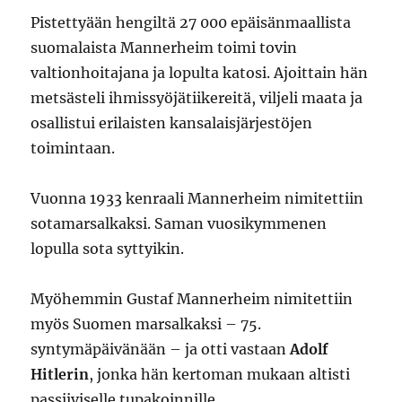
Pistettyään hengiltä 27 000 epäisänmaallista
suomalaista Mannerheim toimi tovin
valtionhoitajana ja lopulta katosi. Ajoittain hän
metsästeli ihmissyöjätiikereitä, viljeli maata ja
osallistui erilaisten kansalaisjärjestöjen
toimintaan.
Vuonna 1933 kenraali Mannerheim nimitettiin
sotamarsalkaksi. Saman vuosikymmenen
lopulla sota syttyikin.
Myöhemmin Gustaf Mannerheim nimitettiin
myös Suomen marsalkaksi – 75.
syntymäpäivänään – ja otti vastaan
Adolf
Hitlerin
, jonka hän kertoman mukaan altisti
passiiviselle tupakoinnille.