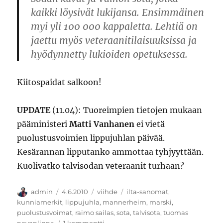
kaikki löysivät lukijansa. Ensimmäinen
myi yli 100 000 kappaletta. Lehtiä on
jaettu myös veteraanitilaisuuksissa ja
hyödynnetty lukioiden opetuksessa.
Kiitospaidat salkoon!
UPDATE
(11.04): Tuoreimpien tietojen mukaan
pääministeri
Matti Vanhanen
ei vietä
puolustusvoimien lippujuhlan päivää.
Kesärannan lipputanko ammottaa tyhjyyttään.
Kuolivatko talvisodan veteraanit turhaan?
Kirjoittaja
Julkaistu
Kategoriat
Avainsanat
admin
4.6.2010
viihde
ilta-sanomat
,
kunniamerkit
,
lippujuhla
,
mannerheim
,
marski
,
puolustusvoimat
,
raimo sailas
,
sota
,
talvisota
,
tuomas
artikkeliin