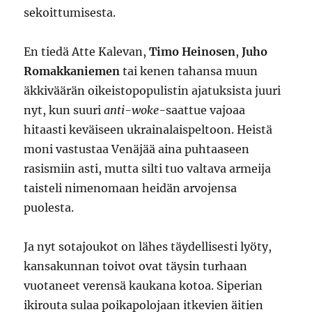
sekoittumisesta.
En tiedä Atte Kalevan,
Timo Heinosen
,
Juho
Romakkaniemen
tai kenen tahansa muun
äkkiväärän oikeistopopulistin ajatuksista juuri
nyt, kun suuri
anti-woke
-saattue vajoaa
hitaasti keväiseen ukrainalaispeltoon. Heistä
moni vastustaa Venäjää aina puhtaaseen
rasismiin asti, mutta silti tuo valtava armeija
taisteli nimenomaan heidän arvojensa
puolesta.
Ja nyt sotajoukot on lähes täydellisesti lyöty,
kansakunnan toivot ovat täysin turhaan
vuotaneet verensä kaukana kotoa. Siperian
ikirouta sulaa poikapolojaan itkevien äitien