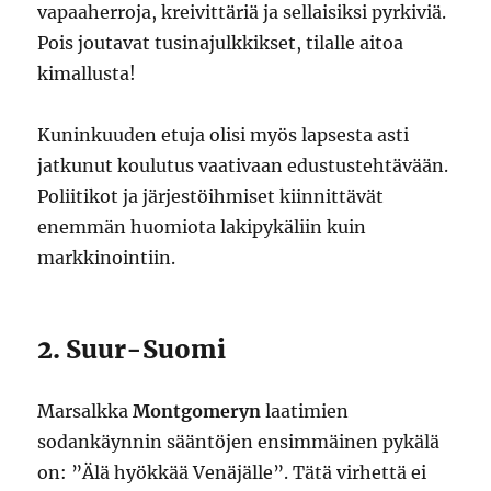
vapaaherroja, kreivittäriä ja sellaisiksi pyrkiviä.
Pois joutavat tusinajulkkikset, tilalle aitoa
kimallusta!
Kuninkuuden etuja olisi myös lapsesta asti
jatkunut koulutus vaativaan edustustehtävään.
Poliitikot ja järjestöihmiset kiinnittävät
enemmän huomiota lakipykäliin kuin
markkinointiin.
2. Suur-Suomi
Marsalkka
Montgomeryn
laatimien
sodankäynnin sääntöjen ensimmäinen pykälä
on: ”Älä hyökkää Venäjälle”. Tätä virhettä ei