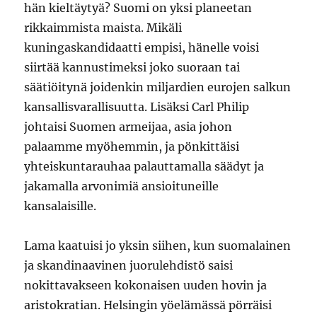
hän kieltäytyä? Suomi on yksi planeetan
rikkaimmista maista. Mikäli
kuningaskandidaatti empisi, hänelle voisi
siirtää kannustimeksi joko suoraan tai
säätiöitynä joidenkin miljardien eurojen salkun
kansallisvarallisuutta. Lisäksi Carl Philip
johtaisi Suomen armeijaa, asia johon
palaamme myöhemmin, ja pönkittäisi
yhteiskuntarauhaa palauttamalla säädyt ja
jakamalla arvonimiä ansioituneille
kansalaisille.
Lama kaatuisi jo yksin siihen, kun suomalainen
ja skandinaavinen juorulehdistö saisi
nokittavakseen kokonaisen uuden hovin ja
aristokratian. Helsingin yöelämässä pörräisi