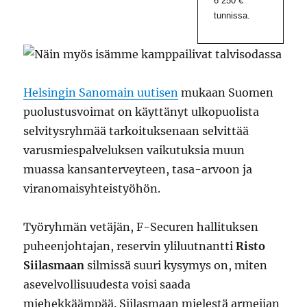
6 250 €
tunnissa.
Helsingin Sanomain uutisen
mukaan Suomen
puolustusvoimat on käyttänyt ulkopuolista
selvitysryhmää tarkoituksenaan selvittää
varusmiespalveluksen vaikutuksia muun
muassa kansanterveyteen, tasa-arvoon ja
viranomaisyhteistyöhön.
Työryhmän vetäjän, F-Securen hallituksen
puheenjohtajan, reservin yliluutnantti
Risto
Siilasmaan
silmissä suuri kysymys on, miten
asevelvollisuudesta voisi saada
miehekkäämpää. Siilasmaan mielestä armeijan