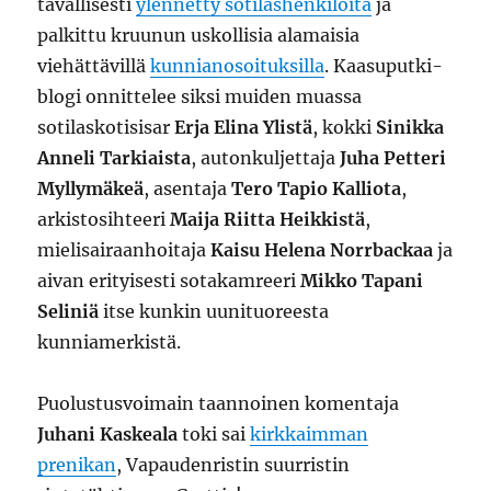
tavallisesti
ylennetty sotilashenkilöitä
ja
palkittu kruunun uskollisia alamaisia
viehättävillä
kunnianosoituksilla
. Kaasuputki-
blogi onnittelee siksi muiden muassa
sotilaskotisisar
Erja Elina Ylistä
, kokki
Sinikka
Anneli Tarkiaista
, autonkuljettaja
Juha Petteri
Myllymäkeä
, asentaja
Tero Tapio Kalliota
,
arkistosihteeri
Maija Riitta Heikkistä
,
mielisairaanhoitaja
Kaisu Helena Norrbackaa
ja
aivan erityisesti sotakamreeri
Mikko Tapani
Seliniä
itse kunkin uunituoreesta
kunniamerkistä.
Puolustusvoimain taannoinen komentaja
Juhani Kaskeala
toki sai
kirkkaimman
prenikan
, Vapaudenristin suurristin