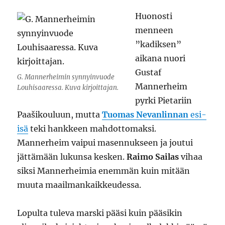
Huonosti
menneen
”kadiksen”
aikana nuori
Gustaf
G. Mannerheimin synnyinvuode
Mannerheim
Louhisaaressa. Kuva kirjoittajan.
pyrki Pietariin
Paašikouluun, mutta
Tuomas Nevanlinnan
esi-
isä
teki hankkeen mahdottomaksi.
Mannerheim vaipui masennukseen ja joutui
jättämään lukunsa kesken.
Raimo Sailas
vihaa
siksi Mannerheimia enemmän kuin mitään
muuta maailmankaikkeudessa.
Lopulta tuleva marski pääsi kuin pääsikin