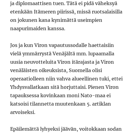
ja diplomaattisen tuen. Tätä ei pidä väheksyä
etenkään Itämeren piirissä, missä ruotsalaisilla
on jokunen kana kynimättä useimpien
naapurimaiden kanssa.
Jos ja kun Viron vapautussodalle haettaisiin
vielä ymmärrystä Venäjältä mm. lupaamalla
uusia neuvotteluita Viron itärajasta ja Viron
venäläisten oikeuksista, Suomella olisi
operaatiolleen niin vahva alueellinen tuki, ettei
Yhdysvallatkaan sitä horjuttaisi. Pienen Viron
tapauksessa kovinkaan moni Nato-maa ei
katsoisi tilannetta muutenkaan 5. artiklan
arvoiseksi.
Epäilemättä lyhyeksi jäävän, voitokkaan sodan