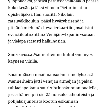
ylioppilaaksi, jahtasi perhosia valkolakki päässä
koko kesän ja läksi viimein Pietariin jatko-
opiskelijaksi. Hän suoritti Nikolain
ratsuväkikoulun, pääsi hyväryhtisenä ja
pitkänä miehenä chevalierkaartiin, osallistui
everstiluutnanttina Venäjän–Japanin-sotaan
ja vieläpä ratsasti halki Aasian.
Siinä sivussa Mannerheimin huhutaan myös
käyneen vihillä.
Ensimmäisen maailmansodan tiimellyksessä
Mannerheim jätti Venäjän armeijan ja palasi
tuhlaajapoikana suuriruhtinaskunnan puolelle,
jossa hänen piti sietää nousukasidiooteista ja
pohjalaisjunteista kootun esikunnan