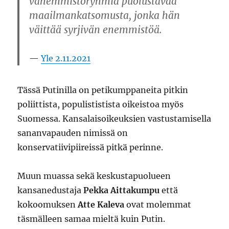
vähemmistöryhmiä puolustavaa
maailmankatsomusta, jonka hän
väittää syrjivän enemmistöä.
Yle 2.11.2021
Tässä Putinilla on petikumppaneita pitkin
poliittista, populististista oikeistoa myös
Suomessa. Kansalaisoikeuksien vastustamisella
sananvapauden nimissä on
konservatiivipiireissä pitkä perinne.
Muun muassa sekä keskustapuolueen
kansanedustaja
Pekka Aittakumpu
että
kokoomuksen
Atte Kaleva
ovat molemmat
täsmälleen samaa mieltä kuin Putin.