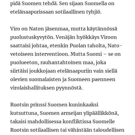
pidä Suomen tehdä. Sen sijaan Suomella on
etelänaapurissaan sotilaallinen tyhjiö.
Viro on Naton jäsenmaa, mutta käytännössä
puolustuskyvytön. Venäjän hyökkäys Viroon
saattaisi johtaa, etenkin Puolan taholta, Nato-
vetoiseen interventioon. Mutta Suomi – se on
puolueeton, rauhantahtoinen maa, joka
siirtäisi joukkojaan etelänaapuriin vain siellä
olevien suomalaisten ja Suomeen paenneen
virolaishallituksen pyynnöstä.
Ruotsin prinssi Suomen kuninkaaksi
kutsuttuna, Suomen armeijan ylipäällikkönä,
takaisi mahdollisessa konfliktissa Suomelle
Ruotsin sotilaallisen tai vähintään taloudellisen