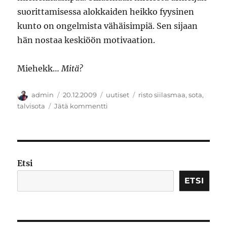
suorittamisessa alokkaiden heikko fyysinen
kunto on ongelmista vähäisimpiä. Sen sijaan
hän nostaa keskiöön motivaation.
Miehekk…
Mitä?
Kirjoittaja
Julkaistu
Kategoriat
Avainsanat
admin
20.12.2009
uutiset
risto siilasmaa
,
sota
,
artikkeliin
talvisota
Jätä kommentti
Asevelvollisuuteen
lisää
miehekkyyttä
Etsi
ETSI