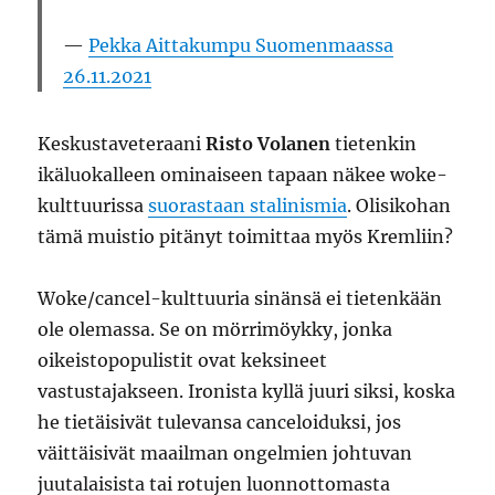
Pekka Aittakumpu Suomenmaassa
26.11.2021
Keskustaveteraani
Risto Volanen
tietenkin
ikäluokalleen ominaiseen tapaan näkee woke-
kulttuurissa
suorastaan stalinismia
. Olisikohan
tämä muistio pitänyt toimittaa myös Kremliin?
Woke/cancel-kulttuuria sinänsä ei tietenkään
ole olemassa. Se on mörrimöykky, jonka
oikeistopopulistit ovat keksineet
vastustajakseen. Ironista kyllä juuri siksi, koska
he tietäisivät tulevansa canceloiduksi, jos
väittäisivät maailman ongelmien johtuvan
juutalaisista tai rotujen luonnottomasta