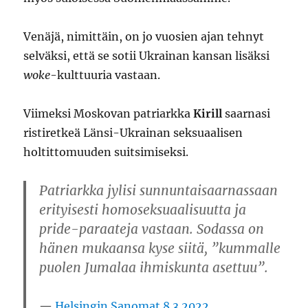
Venäjä, nimittäin, on jo vuosien ajan tehnyt
selväksi, että se sotii Ukrainan kansan lisäksi
woke
-kulttuuria vastaan.
Viimeksi Moskovan patriarkka
Kirill
saarnasi
ristiretkeä Länsi-Ukrainan seksuaalisen
holtittomuuden suitsimiseksi.
Patriarkka jylisi sunnuntaisaarnassaan
erityisesti homoseksuaalisuutta ja
pride-paraateja vastaan. Sodassa on
hänen mukaansa kyse siitä, ”kummalle
puolen Jumalaa ihmiskunta asettuu”.
Helsingin Sanomat 8.3.2022