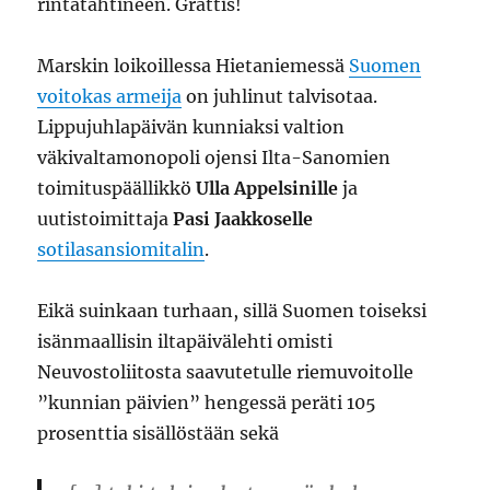
rintatähtineen. Grattis!
Marskin loikoillessa Hietaniemessä
Suomen
voitokas armeija
on juhlinut talvisotaa.
Lippujuhlapäivän kunniaksi valtion
väkivaltamonopoli ojensi Ilta-Sanomien
toimituspäällikkö
Ulla Appelsinille
ja
uutistoimittaja
Pasi Jaakkoselle
sotilasansiomitalin
.
Eikä suinkaan turhaan, sillä Suomen toiseksi
isänmaallisin iltapäivälehti omisti
Neuvostoliitosta saavutetulle riemuvoitolle
”kunnian päivien” hengessä peräti 105
prosenttia sisällöstään sekä