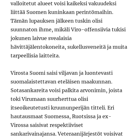
valloitetut alueet voisi kaikeksi vakuudeksi
liittää Suomen kuninkaan perintömaihin.
Tämän lupauksen jälkeen tuskin olisi
suunnaton ihme, mikäli Viro-offensiivia tukisi
jokunen laivue svealaisia
hävittäjälentokoneita, sukellusveneitä ja muita
tarpeellisia laitteita.
Virosta Suomi saisi viljavan ja luontevasti
suomalaistettavan eteläisen maakunnan.
Sotasankareita voisi palkita arvonimin, joista
toki Virumaan suurherttua olisi
itseoikeutetusti kruununperijän titteli. Eri
hautausmaat Suomessa, Ruotsissa ja ex-
Virossa saisivat respektiiviset
sankarivainajansa. Veteraanijärjestöt voisivat