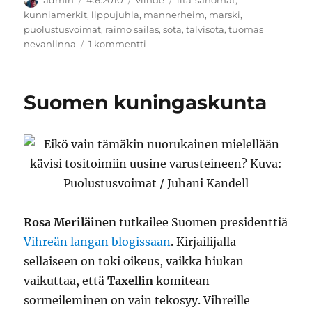
admin
4.6.2010
viihde
ilta-sanomat
,
kunniamerkit
,
lippujuhla
,
mannerheim
,
marski
,
puolustusvoimat
,
raimo sailas
,
sota
,
talvisota
,
tuomas
artikkeliin
nevanlinna
1 kommentti
Se
ei
lopu
Suomen kuningaskunta
koskaan
Rosa Meriläinen
tutkailee Suomen presidenttiä
Vihreän langan blogissaan
. Kirjailijalla
sellaiseen on toki oikeus, vaikka hiukan
vaikuttaa, että
Taxellin
komitean
sormeileminen on vain tekosyy. Vihreille