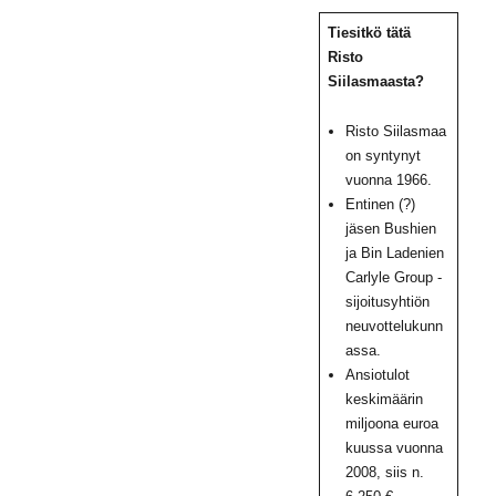
Tiesitkö tätä
Risto
Siilasmaasta?
Risto Siilasmaa
on syntynyt
vuonna 1966.
Entinen (?)
jäsen Bushien
ja Bin Ladenien
Carlyle Group -
sijoitusyhtiön
neuvottelukunn
assa.
Ansiotulot
keskimäärin
miljoona euroa
kuussa vuonna
2008, siis n.