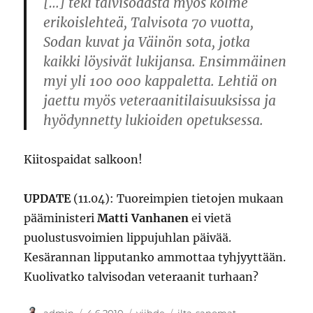
[…] teki talvisodasta myös kolme
erikoislehteä, Talvisota 70 vuotta,
Sodan kuvat ja Väinön sota, jotka
kaikki löysivät lukijansa. Ensimmäinen
myi yli 100 000 kappaletta. Lehtiä on
jaettu myös veteraanitilaisuuksissa ja
hyödynnetty lukioiden opetuksessa.
Kiitospaidat salkoon!
UPDATE
(11.04): Tuoreimpien tietojen mukaan
pääministeri
Matti Vanhanen
ei vietä
puolustusvoimien lippujuhlan päivää.
Kesärannan lipputanko ammottaa tyhjyyttään.
Kuolivatko talvisodan veteraanit turhaan?
Kirjoittaja
Julkaistu
Kategoriat
Avainsanat