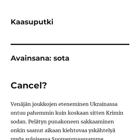
Kaasuputki
Avainsana:
sota
Cancel?
Venäjän joukkojen eteneminen Ukrainassa
ontuu pahemmin kuin koskaan sitten Krimin
sodan. Pelätyn punakoneen sakkaaminen
onkin saanut aikaan kiehtovaa yskähtelyä
myös suloisessa Suomenmaassamme.