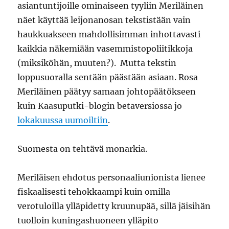
asiantuntijoille ominaiseen tyyliin Meriläinen
näet käyttää leijonanosan tekstistään vain
haukkuakseen mahdollisimman inhottavasti
kaikkia näkemiään vasemmistopoliitikkoja
(miksiköhän, muuten?). Mutta tekstin
loppusuoralla sentään päästään asiaan. Rosa
Meriläinen päätyy samaan johtopäätökseen
kuin Kaasuputki-blogin betaversiossa jo
lokakuussa uumoiltiin
.
Suomesta on tehtävä monarkia.
Meriläisen ehdotus personaaliunionista lienee
fiskaalisesti tehokkaampi kuin omilla
verotuloilla ylläpidetty kruunupää, sillä jäisihän
tuolloin kuningashuoneen ylläpito