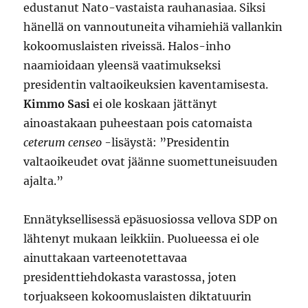
edustanut Nato-vastaista rauhanasiaa. Siksi
hänellä on vannoutuneita vihamiehiä vallankin
kokoomuslaisten riveissä. Halos-inho
naamioidaan yleensä vaatimukseksi
presidentin valtaoikeuksien kaventamisesta.
Kimmo Sasi
ei ole koskaan jättänyt
ainoastakaan puheestaan pois catomaista
ceterum censeo
-lisäystä: ”Presidentin
valtaoikeudet ovat jäänne suomettuneisuuden
ajalta.”
Ennätyksellisessä epäsuosiossa vellova SDP on
lähtenyt mukaan leikkiin. Puolueessa ei ole
ainuttakaan varteenotettavaa
presidenttiehdokasta varastossa, joten
torjuakseen kokoomuslaisten diktatuurin