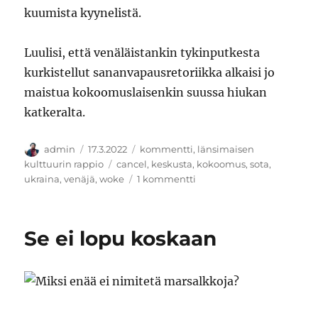
kuumista kyynelistä.
Luulisi, että venäläistankin tykinputkesta
kurkistellut sananvapausretoriikka alkaisi jo
maistua kokoomuslaisenkin suussa hiukan
katkeralta.
Kirjoittaja
Julkaistu
Kategoriat
admin
17.3.2022
kommentti
,
länsimaisen
Avainsanat
kulttuurin rappio
cancel
,
keskusta
,
kokoomus
,
sota
,
artikkeliin
ukraina
,
venäjä
,
woke
1 kommentti
Cancel?
Se ei lopu koskaan