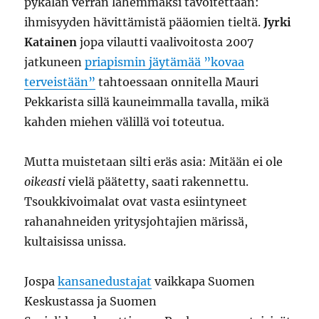
pykälän verran lähemmäksi tavoitettaan:
ihmisyyden hävittämistä pääomien tieltä.
Jyrki
Katainen
jopa vilautti vaalivoitosta 2007
jatkuneen
priapismin jäytämää ”kovaa
terveistään”
tahtoessaan onnitella Mauri
Pekkarista sillä kauneimmalla tavalla, mikä
kahden miehen välillä voi toteutua.
Mutta muistetaan silti eräs asia: Mitään ei ole
oikeasti
vielä päätetty, saati rakennettu.
Tsoukkivoimalat ovat vasta esiintyneet
rahanahneiden yritysjohtajien märissä,
kultaisissa unissa.
Jospa
kansanedustajat
vaikkapa Suomen
Keskustassa ja Suomen