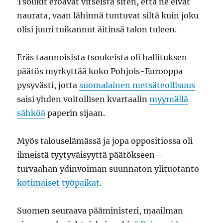
Tsoukit eroavat vitseistä siten, että ne eivät
naurata, vaan lähinnä tuntuvat siltä kuin joku
olisi juuri tuikannut äitinsä talon tuleen.
Eräs taannoisista tsoukeista oli hallituksen
päätös myrkyttää koko Pohjois-Eurooppa
pysyvästi, jotta
suomalainen metsäteollisuus
saisi yhden voitollisen kvartaalin
myymällä
sähköä
paperin sijaan.
Myös talouselämässä ja jopa oppositiossa oli
ilmeistä tyytyväisyyttä päätökseen –
turvaahan ydinvoiman suunnaton ylituotanto
kotimaiset
työpaikat
.
Suomen seuraava pääministeri, maailman