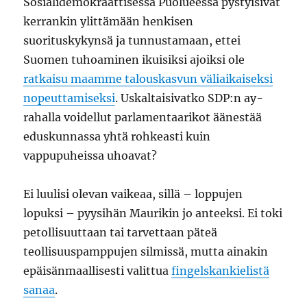
Sosialidemokraattisessa Puolueessa pystyisivät
kerrankin ylittämään henkisen
suorituskykynsä ja tunnustamaan, ettei
Suomen tuhoaminen ikuisiksi ajoiksi ole
ratkaisu maamme talouskasvun väliaikaiseksi
nopeuttamiseksi
. Uskaltaisivatko SDP:n ay-
rahalla voidellut parlamentaarikot äänestää
eduskunnassa yhtä rohkeasti kuin
vappupuheissa uhoavat?
Ei luulisi olevan vaikeaa, sillä – loppujen
lopuksi – pyysihän Maurikin jo anteeksi. Ei toki
petollisuuttaan tai tarvettaan päteä
teollisuuspamppujen silmissä, mutta ainakin
epäisänmaallisesti valittua
fingelskankielistä
sanaa
.