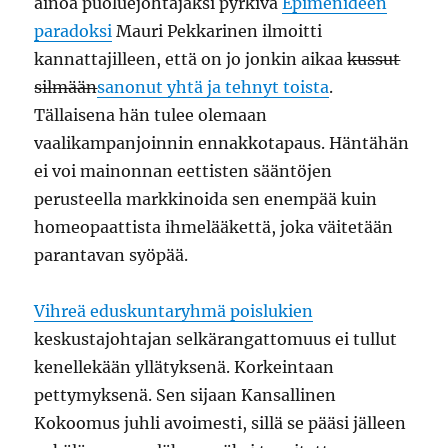
ainoa puoluejohtajaksi pyrkivä
Epimenideen
paradoksi
Mauri Pekkarinen ilmoitti
kannattajilleen, että on jo jonkin aikaa
kussut
silmään
sanonut yhtä ja tehnyt toista
.
Tällaisena hän tulee olemaan
vaalikampanjoinnin ennakkotapaus. Häntähän
ei voi mainonnan eettisten sääntöjen
perusteella markkinoida sen enempää kuin
homeopaattista ihmelääkettä, joka väitetään
parantavan syöpää.
Vihreä eduskuntaryhmä poislukien
keskustajohtajan selkärangattomuus ei tullut
kenellekään yllätyksenä. Korkeintaan
pettymyksenä. Sen sijaan Kansallinen
Kokoomus juhli avoimesti, sillä se pääsi jälleen