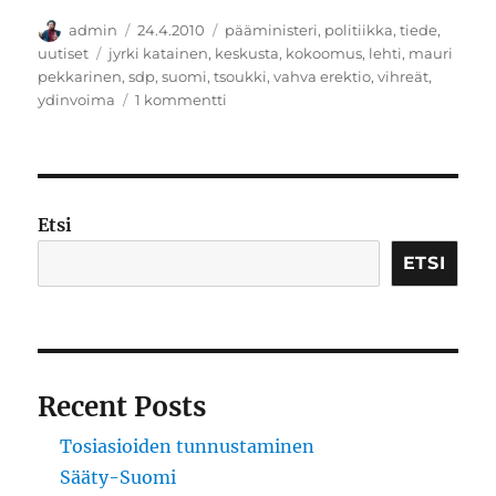
Kirjoittaja
Julkaistu
Kategoriat
admin
24.4.2010
pääministeri
,
politiikka
,
tiede
,
Avainsanat
uutiset
jyrki katainen
,
keskusta
,
kokoomus
,
lehti
,
mauri
pekkarinen
,
sdp
,
suomi
,
tsoukki
,
vahva erektio
,
vihreät
,
artikkeliin
ydinvoima
1 kommentti
Hallitus:
Puolitamme
työttömyyden
250
000
Etsi
vuodessa
ETSI
Recent Posts
Tosiasioiden tunnustaminen
Sääty-Suomi