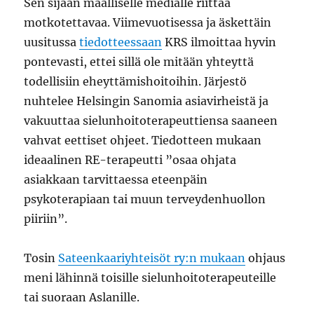
Sen sijaan maalliselle medialle riittää
motkotettavaa. Viimevuotisessa ja äskettäin
uusitussa
tiedotteessaan
KRS ilmoittaa hyvin
pontevasti, ettei sillä ole mitään yhteyttä
todellisiin eheyttämishoitoihin. Järjestö
nuhtelee Helsingin Sanomia asiavirheistä ja
vakuuttaa sielunhoitoterapeuttiensa saaneen
vahvat eettiset ohjeet. Tiedotteen mukaan
ideaalinen RE-terapeutti ”osaa ohjata
asiakkaan tarvittaessa eteenpäin
psykoterapiaan tai muun terveydenhuollon
piiriin”.
Tosin
Sateenkaariyhteisöt ry:n mukaan
ohjaus
meni lähinnä toisille sielunhoitoterapeuteille
tai suoraan Aslanille.