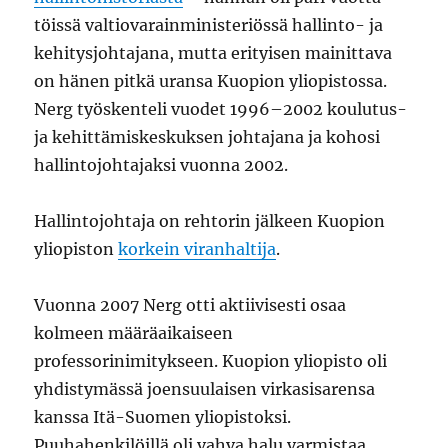
töissä valtiovarainministeriössä hallinto- ja
kehitysjohtajana, mutta erityisen mainittava
on hänen pitkä uransa Kuopion yliopistossa.
Nerg työskenteli vuodet 1996–2002 koulutus-
ja kehittämiskeskuksen johtajana ja kohosi
hallintojohtajaksi vuonna 2002.
Hallintojohtaja on rehtorin jälkeen Kuopion
yliopiston
korkein viranhaltija
.
Vuonna 2007 Nerg otti aktiivisesti osaa
kolmeen määräaikaiseen
professorinimitykseen. Kuopion yliopisto oli
yhdistymässä joensuulaisen virkasisarensa
kanssa Itä-Suomen yliopistoksi.
Puuhahenkilöillä oli vahva halu varmistaa