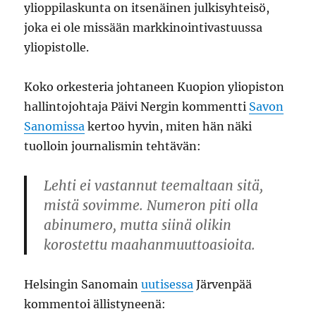
ylioppilaskunta on itsenäinen julkisyhteisö,
joka ei ole missään markkinointivastuussa
yliopistolle.
Koko orkesteria johtaneen Kuopion yliopiston
hallintojohtaja Päivi Nergin kommentti
Savon
Sanomissa
kertoo hyvin, miten hän näki
tuolloin journalismin tehtävän:
Lehti ei vastannut teemaltaan sitä,
mistä sovimme. Numeron piti olla
abinumero, mutta siinä olikin
korostettu maahanmuuttoasioita.
Helsingin Sanomain
uutisessa
Järvenpää
kommentoi ällistyneenä: