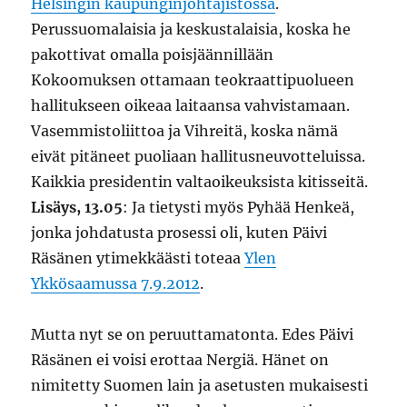
Helsingin kaupunginjohtajistossa
.
Perussuomalaisia ja keskustalaisia, koska he
pakottivat omalla poisjäännillään
Kokoomuksen ottamaan teokraattipuolueen
hallitukseen oikeaa laitaansa vahvistamaan.
Vasemmistoliittoa ja Vihreitä, koska nämä
eivät pitäneet puoliaan hallitusneuvotteluissa.
Kaikkia presidentin valtaoikeuksista kitisseitä.
Lisäys, 13.05
: Ja tietysti myös Pyhää Henkeä,
jonka johdatusta prosessi oli, kuten Päivi
Räsänen ytimekkäästi toteaa
Ylen
Ykkösaamussa 7.9.2012
.
Mutta nyt se on peruuttamatonta. Edes Päivi
Räsänen ei voisi erottaa Nergiä. Hänet on
nimitetty Suomen lain ja asetusten mukaisesti