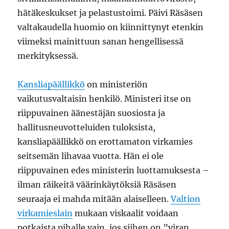
hätäkeskukset ja pelastustoimi. Päivi Räsäsen
valtakaudella huomio on kiinnittynyt etenkin
viimeksi mainittuun sanan hengellisessä
merkityksessä.
Kansliapäällikkö
on ministeriön
vaikutusvaltaisin henkilö. Ministeri itse on
riippuvainen äänestäjän suosiosta ja
hallitusneuvotteluiden tuloksista,
kansliapäällikkö on erottamaton virkamies
seitsemän lihavaa vuotta. Hän ei ole
riippuvainen edes ministerin luottamuksesta –
ilman räikeitä väärinkäytöksiä Räsäsen
seuraaja ei mahda mitään alaiselleen.
Valtion
virkamieslain
mukaan viskaalit voidaan
potkaista pihalle vain, jos siihen on ”viran