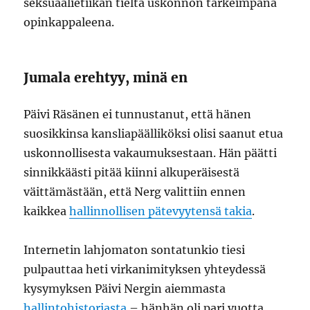
seksuaalietiikan tieltä uskonnon tärkeimpänä
opinkappaleena.
Jumala erehtyy, minä en
Päivi Räsänen ei tunnustanut, että hänen
suosikkinsa kansliapäälliköksi olisi saanut etua
uskonnollisesta vakaumuksestaan. Hän päätti
sinnikkäästi pitää kiinni alkuperäisestä
väittämästään, että Nerg valittiin ennen
kaikkea
hallinnollisen pätevyytensä takia
.
Internetin lahjomaton sontatunkio tiesi
pulpauttaa heti virkanimityksen yhteydessä
kysymyksen Päivi Nergin aiemmasta
hallintohistoriasta
– hänhän oli pari vuotta