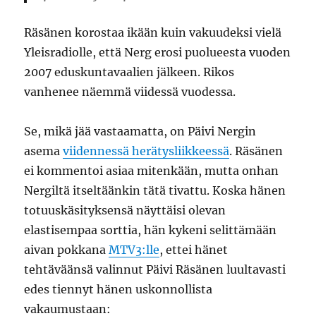
Räsänen korostaa ikään kuin vakuudeksi vielä
Yleisradiolle, että Nerg erosi puolueesta vuoden
2007 eduskuntavaalien jälkeen. Rikos
vanhenee näemmä viidessä vuodessa.
Se, mikä jää vastaamatta, on Päivi Nergin
asema
viidennessä herätysliikkeessä
. Räsänen
ei kommentoi asiaa mitenkään, mutta onhan
Nergiltä itseltäänkin tätä tivattu. Koska hänen
totuuskäsityksensä näyttäisi olevan
elastisempaa sorttia, hän kykeni selittämään
aivan pokkana
MTV3:lle
, ettei hänet
tehtäväänsä valinnut Päivi Räsänen luultavasti
edes tiennyt hänen uskonnollista
vakaumustaan: