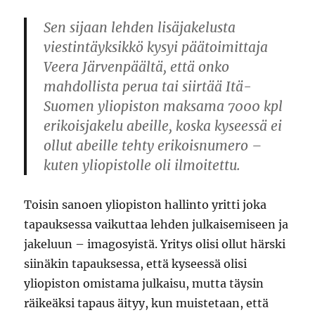
Sen sijaan lehden lisäjakelusta
viestintäyksikkö kysyi päätoimittaja
Veera Järvenpäältä, että onko
mahdollista perua tai siirtää Itä-
Suomen yliopiston maksama 7000 kpl
erikoisjakelu abeille, koska kyseessä ei
ollut abeille tehty erikoisnumero –
kuten yliopistolle oli ilmoitettu.
Toisin sanoen yliopiston hallinto yritti joka
tapauksessa vaikuttaa lehden julkaisemiseen ja
jakeluun – imagosyistä. Yritys olisi ollut härski
siinäkin tapauksessa, että kyseessä olisi
yliopiston omistama julkaisu, mutta täysin
räikeäksi tapaus äityy, kun muistetaan, että