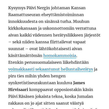
Kysymys Päivi Nergin johtaman Kansan
Raamattuseuran eheyttämistoiminnan
innokkuudesta on sinänsä turha. Muuhun
kirkkokansaan ja uskonnottomiin verrattuna
aivan kaikki viidennen herätysliikkeen järjestöt
– sekä niiden kanssa flirttailevat vapaat
suunnat – ovat lähtökohtaisesti aivan
käsittämättömän
homokammoisia
.
Etenkin perussuomalaiseen liikehdintään
voimakkaasti sekaantunut helluntaiherätys
ja
piru ties mihin yhden hengen
synkretistiseurakuntaan kuuluva
James
Hirvisaari
komppaavat opposiostakin käsin
Päivi Räsäsen jokaista tekoa, koska Jumalan
rakkaus on jo ajat sitten saanut väistyä