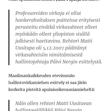
Professoreiden virkoja ei ollut
hankerahoituksen puitteissa erityisesti
perustettu eivätkä virkasuhteet olleet
myöskään olleet yliopiston sisällä
julkisesti haettavina. Rehtori Matti
Uusitupa oli 5.12.2007 päättänyt
virkasuhteisiin nimittämisestä
hallintojohtaja Päivi Nergin esittelystä.
Maailmankaikkeuden etevimmän
hallintovirkamiehen esittely ei saa järin
korkeita pisteitä apulaisoikeusasiamieheltä:
Näin ollen rehtori Matti Uusituvan
hallintopäällikkö Päivi Nergin