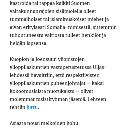
kastroida tai tappaa kaikki Suomen
valtakunnanrajojen sisäpuolella olleet
tummaihoiset tai islaminuskoiset miehet ja
aivan erityisesti Somalia-nimisestä, sittemmin
tuhoutuneesta valtiosta tulleet henkilöt ja
heidän lapsensa.
Kuopion ja Joensuun yliopistojen
ylioppilaskuntien vastaperustetussa Uljas-
lehdessä havaittiin, että respektiivisten
ylioppilaskuntien puheenjohtajat – kaksi
kokoomuslaista nuorukaista – olivat
molemmat rasistiryhmän jäseniä. Lehteen
tehtiin
juttu
.
Asiasta nousi melkoinen kohu.