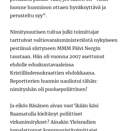
luonne huomioon ottaen hyväksyttävä ja
perusteltu syy”.
Nimitysuutisen tultua julki toimittajat
tarttuivat valtiovarainministeriöstä nykyiseen
pestiinsä siirtyneen MMM Päivi Nergin
taustaan. Hän oli vuonna 2007 asettunut
ehdolle eduskuntavaaleissa
Kristillisdemokraattien ehdokkaana.
Reportterien huomio nauliutui tähän:
nimityshän oli puoluepoliittinen!
Ja eikös Räsänen aivan vast’ikään käsi
Raamatulla kieltänyt poliittiset
virkanimitykset? Ainakin Yleisradion
jumalattomat kommunistitoimittajat