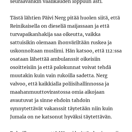
seuraavankin vaalikauden loppuun asti.
Tästä lähtien Päivi Nerg pitää huolen siitä, että
Reinikaisella on dieseliä maijassaan ja että
turvapaikanhakija saa oikeutta, vaikka
sattuisikin olemaan ihonväriltään ruskea ja
uskonnoltaan muslimi. Hän katsoo, että 112:ssa
osataan lähettää ambulanssit oikeisiin
osoitteisiin ja että palokunnat voivat tehdä
muutakin kuin vain rukoilla sadetta. Nerg
valvoo, että kaikkialla poliisihallinnossa ja
maahanmuuttovirastossa omia aikojaan
avautuvat ja sinne ehdoin tahdoin
synnytettävät vakanssit täytetään niin kuin
Jumala on ne katsonut hyväksi täytettävän.