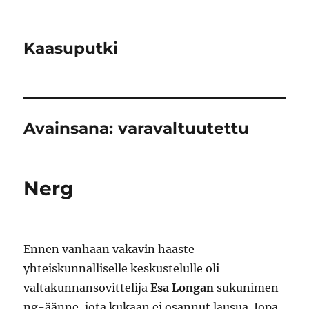
Kaasuputki
Avainsana:
varavaltuutettu
Nerg
Ennen vanhaan vakavin haaste
yhteiskunnalliselle keskustelulle oli
valtakunnansovittelija
Esa Longan
sukunimen
ng-äänne, jota kukaan ei osannut lausua. Jopa