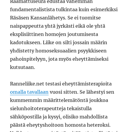
Raamattuseura edustaa vähemmän
fundamentalistista tulkintaa kuin esimerkiksi
Räsäsen Kansanlähetys. Se ei tuomitse
naispappeutta yhtä jyrkästi eikä ole yhtä
eksplisiittinen homojen joutumisesta
kadotukseen. Liike on silti jossain määrin
yhdistetty homoseksuaalien psyykkiseen
pahoinpitelyyn, jota myös eheyttämiseksi
kutsutaan.
Ranneliike.net testasi eheyttämisterapioita
omalla tavallaan
vuosi sitten. Se lähestyi sen
kummemmin määrittelemätöntä joukkoa
sielunhoitoterapeutteja tekaistulla
sähköpostilla ja kysyi, olisiko mahdollista
päästä eheytyshoitoon homosta heteroksi.