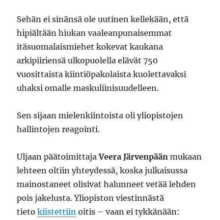
Sehän ei sinänsä ole uutinen kellekään, että
hipiältään hiukan vaaleanpunaisemmat
itäsuomalaismiehet kokevat kaukana
arkipiiriensä ulkopuolella elävät 750
vuosittaista kiintiöpakolaista kuolettavaksi
uhaksi omalle maskuliinisuudelleen.
Sen sijaan mielenkiintoista oli yliopistojen
hallintojen reagointi.
Uljaan päätoimittaja
Veera Järvenpään
mukaan
lehteen oltiin yhteydessä, koska julkaisussa
mainostaneet olisivat halunneet vetää lehden
pois jakelusta. Yliopiston viestinnästä
tieto
kiistettiin
oitis – vaan ei tykkänään: