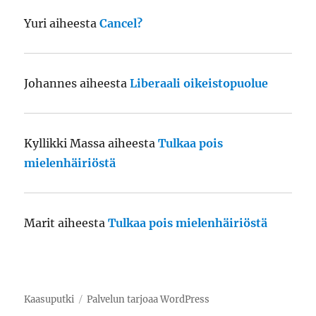
Yuri
aiheesta
Cancel?
Johannes
aiheesta
Liberaali oikeistopuolue
Kyllikki Massa
aiheesta
Tulkaa pois
mielenhäiriöstä
Marit
aiheesta
Tulkaa pois mielenhäiriöstä
Kaasuputki
Palvelun tarjoaa WordPress