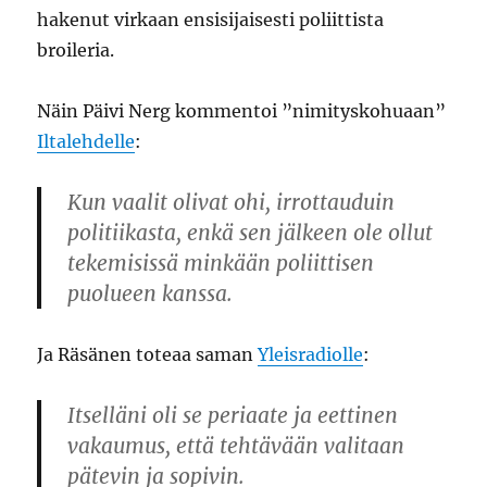
hakenut virkaan ensisijaisesti poliittista
broileria.
Näin Päivi Nerg kommentoi ”nimityskohuaan”
Iltalehdelle
:
Kun vaalit olivat ohi, irrottauduin
politiikasta, enkä sen jälkeen ole ollut
tekemisissä minkään poliittisen
puolueen kanssa.
Ja Räsänen toteaa saman
Yleisradiolle
:
Itselläni oli se periaate ja eettinen
vakaumus, että tehtävään valitaan
pätevin ja sopivin.