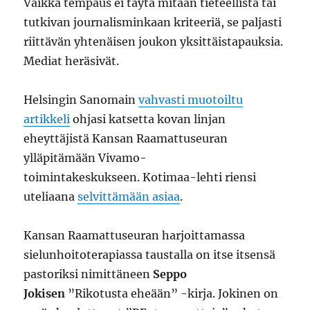
Vaikka tempaus ei täytä mitään tieteellistä tai
tutkivan journalisminkaan kriteeriä, se paljasti
riittävän yhtenäisen joukon yksittäistapauksia.
Mediat heräsivät.
Helsingin Sanomain
vahvasti muotoiltu
artikkeli
ohjasi katsetta kovan linjan
eheyttäjistä Kansan Raamattuseuran
ylläpitämään Vivamo-
toimintakeskukseen. Kotimaa-lehti riensi
uteliaana
selvittämään asiaa
.
Kansan Raamattuseuran harjoittamassa
sielunhoitoterapiassa taustalla on itse itsensä
pastoriksi nimittäneen
Seppo
Jokisen
”Rikotusta eheään” -kirja. Jokinen on