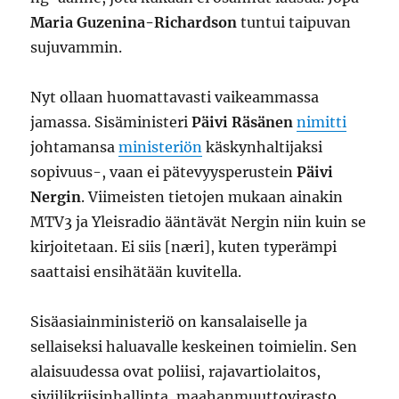
Maria Guzenina-Richardson
tuntui taipuvan
sujuvammin.
Nyt ollaan huomattavasti vaikeammassa
jamassa. Sisäministeri
Päivi Räsänen
nimitti
johtamansa
ministeriön
käskynhaltijaksi
sopivuus-, vaan ei pätevyysperustein
Päivi
Nergin
. Viimeisten tietojen mukaan ainakin
MTV3 ja Yleisradio ääntävät Nergin niin kuin se
kirjoitetaan. Ei siis [næri], kuten typerämpi
saattaisi ensihätään kuvitella.
Sisäasiainministeriö on kansalaiselle ja
sellaiseksi haluavalle keskeinen toimielin. Sen
alaisuudessa ovat poliisi, rajavartiolaitos,
siviilikriisinhallinta, maahanmuuttovirasto,