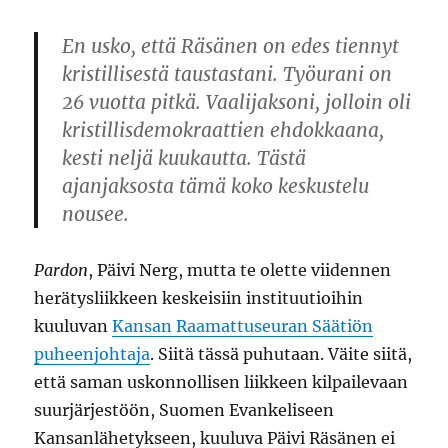
En usko, että Räsänen on edes tiennyt
kristillisestä taustastani. Työurani on
26 vuotta pitkä. Vaalijaksoni, jolloin oli
kristillisdemokraattien ehdokkaana,
kesti neljä kuukautta. Tästä
ajanjaksosta tämä koko keskustelu
nousee.
Pardon
, Päivi Nerg, mutta te olette viidennen
herätysliikkeen keskeisiin instituutioihin
kuuluvan
Kansan Raamattuseuran Säätiön
puheenjohtaja
. Siitä tässä puhutaan. Väite siitä,
että saman uskonnollisen liikkeen kilpailevaan
suurjärjestöön, Suomen Evankeliseen
Kansanlähetykseen, kuuluva Päivi Räsänen ei