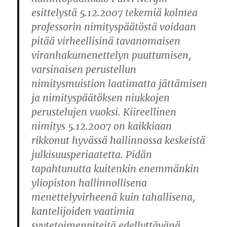
esittelystä 5.12.2007 tekemiä kolmea
professorin nimityspäätöstä voidaan
pitää virheellisinä tavanomaisen
viranhakumenettelyn puuttumisen,
varsinaisen perustellun
nimitysmuistion laatimatta jättämisen
ja nimityspäätöksen niukkojen
perustelujen vuoksi. Kiireellinen
nimitys 5.12.2007 on kaikkiaan
rikkonut hyvässä hallinnossa keskeistä
julkisuusperiaatetta. Pidän
tapahtunutta kuitenkin enemmänkin
yliopiston hallinnollisena
menettelyvirheenä kuin tahallisena,
kantelijoiden vaatimia
syytetoimenpiteitä edellyttävänä