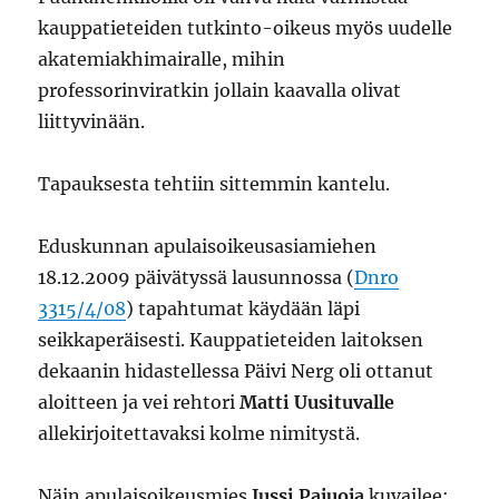
kauppatieteiden tutkinto-oikeus myös uudelle
akatemiakhimairalle, mihin
professorinviratkin jollain kaavalla olivat
liittyvinään.
Tapauksesta tehtiin sittemmin kantelu.
Eduskunnan apulaisoikeusasiamiehen
18.12.2009 päivätyssä lausunnossa (
Dnro
3315/4/08
) tapahtumat käydään läpi
seikkaperäisesti. Kauppatieteiden laitoksen
dekaanin hidastellessa Päivi Nerg oli ottanut
aloitteen ja vei rehtori
Matti Uusituvalle
allekirjoitettavaksi kolme nimitystä.
Näin apulaisoikeusmies
Jussi Pajuoja
kuvailee: