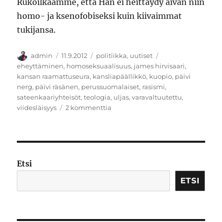
Rukoilkaamme, että Hän ei heittäydy aivan niin
homo- ja ksenofobiseksi kuin kiivaimmat
tukijansa.
Kirjoittaja
Julkaistu
Kategoriat
Avainsanat
admin
11.9.2012
politiikka
,
uutiset
eheyttäminen
,
homoseksuaalisuus
,
james hirvisaari
,
kansan raamattuseura
,
kansliapäällikkö
,
kuopio
,
päivi
nerg
,
päivi räsänen
,
perussuomalaiset
,
rasismi
,
sateenkaariyhteisöt
,
teologia
,
uljas
,
varavaltuutettu
,
artikkeliin
viidesläisyys
2 kommenttia
Nerg
Etsi
ETSI