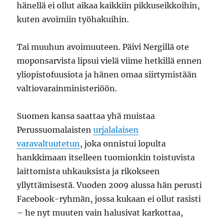
hänellä ei ollut aikaa kaikkiin pikkuseikkoihin,
kuten avoimiin työhakuihin.
Tai muuhun avoimuuteen. Päivi Nergillä ote
moponsarvista lipsui vielä viime hetkillä ennen
yliopistofuusiota ja hänen omaa siirtymistään
valtiovarainministeriöön.
Suomen kansa saattaa yhä muistaa
Perussuomalaisten
urjalalaisen
varavaltuutetun
, joka onnistui lopulta
hankkimaan itselleen tuomionkin toistuvista
laittomista uhkauksista ja rikokseen
yllyttämisestä. Vuoden 2009 alussa hän perusti
Facebook-ryhmän, jossa kukaan ei ollut rasisti
– he nyt muuten vain halusivat karkottaa,