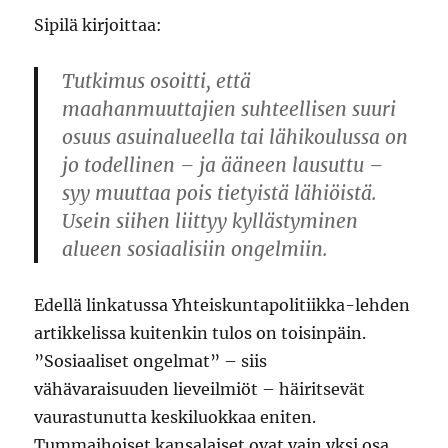
Sipilä kirjoittaa:
Tutkimus osoitti, että
maahanmuuttajien suhteellisen suuri
osuus asuinalueella tai lähikoulussa on
jo todellinen – ja ääneen lausuttu –
syy muuttaa pois tietyistä lähiöistä.
Usein siihen liittyy kyllästyminen
alueen sosiaalisiin ongelmiin.
Edellä linkatussa Yhteiskuntapolitiikka-lehden
artikkelissa kuitenkin tulos on toisinpäin.
”Sosiaaliset ongelmat” – siis
vähävaraisuuden lieveilmiöt – häiritsevät
vaurastunutta keskiluokkaa eniten.
Tummaihoiset kansalaiset ovat vain yksi osa