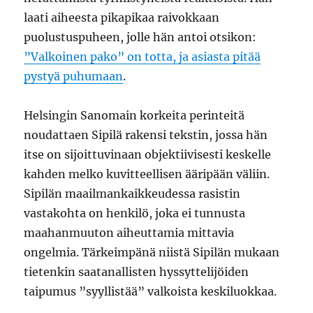
laati aiheesta pikapikaa raivokkaan
puolustuspuheen, jolle hän antoi otsikon:
”Valkoinen pako” on totta, ja asiasta pitää
pystyä puhumaan
.
Helsingin Sanomain korkeita perinteitä
noudattaen Sipilä rakensi tekstin, jossa hän
itse on sijoittuvinaan objektiivisesti keskelle
kahden melko kuvitteellisen ääripään väliin.
Sipilän maailmankaikkeudessa rasistin
vastakohta on henkilö, joka ei tunnusta
maahanmuuton aiheuttamia mittavia
ongelmia. Tärkeimpänä niistä Sipilän mukaan
tietenkin saatanallisten hyssyttelijöiden
taipumus ”syyllistää” valkoista keskiluokkaa.