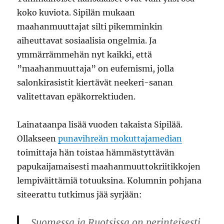
koko kuviota. Sipilän mukaan
maahanmuuttajat silti pikemminkin
aiheuttavat sosiaalisia ongelmia. Ja
ymmärrämmehän nyt kaikki, että
”maahanmuuttaja” on eufemismi, jolla
salonkirasistit kiertävät neekeri-sanan
valitettavan epäkorrektiuden.
Lainataanpa lisää vuoden takaista Sipilää.
Ollakseen
punavihreän mokuttajamedian
toimittaja hän toistaa hämmästyttävän
papukaijamaisesti maahanmuuttokriitikkojen
lempiväittämiä totuuksina. Kolumnin pohjana
siteerattu tutkimus jää syrjään:
Suomessa ja Ruotsissa on perinteisesti