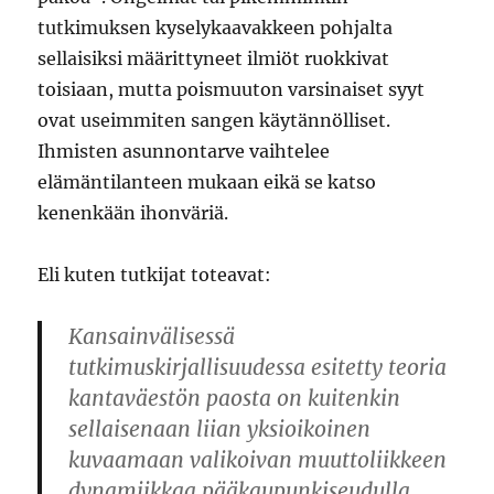
tutkimuksen kyselykaavakkeen pohjalta
sellaisiksi määrittyneet ilmiöt ruokkivat
toisiaan, mutta poismuuton varsinaiset syyt
ovat useimmiten sangen käytännölliset.
Ihmisten asunnontarve vaihtelee
elämäntilanteen mukaan eikä se katso
kenenkään ihonväriä.
Eli kuten tutkijat toteavat:
Kansainvälisessä
tutkimuskirjallisuudessa esitetty teoria
kantaväestön paosta on kuitenkin
sellaisenaan liian yksioikoinen
kuvaamaan valikoivan muuttoliikkeen
dynamiikkaa pääkaupunkiseudulla.