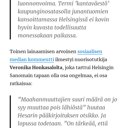
luonnonvoima. Termi ’kantaväestö’
kaupunginosatasolla junantuomien
kansoittamassa Helsingissä ei kovin
hyvin kuvasta todellisuutta
monessakaan paikassa.
Toinen lainaamisen arvoinen
sosiaalisen
median kommentti
ilmestyi nuorisotutkija
Veronika Honkasalolta
, joka tarttui Helsingin
Sanomain tapaan olla osa ongelmaa, ei osa
ratkaisua:
”Maahanmuuttajien suuri määrä on jo
syy muuttaa pois lähiöstä” huutaa
Hesarin pääkirjoituksen otsikko. Ja
lopussa todetaan. ”On tärkeää, että