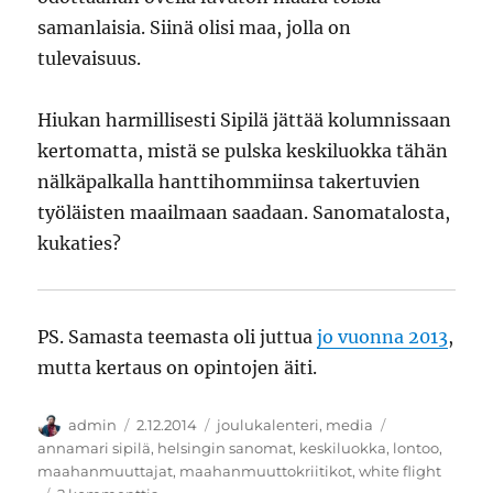
samanlaisia. Siinä olisi maa, jolla on
tulevaisuus.
Hiukan harmillisesti Sipilä jättää kolumnissaan
kertomatta, mistä se pulska keskiluokka tähän
nälkäpalkalla hanttihommiinsa takertuvien
työläisten maailmaan saadaan. Sanomatalosta,
kukaties?
PS. Samasta teemasta oli juttua
jo vuonna 2013
,
mutta kertaus on opintojen äiti.
Kirjoittaja
Julkaistu
Kategoriat
Avainsanat
admin
2.12.2014
joulukalenteri
,
media
annamari sipilä
,
helsingin sanomat
,
keskiluokka
,
lontoo
,
maahanmuuttajat
,
maahanmuuttokriitikot
,
white flight