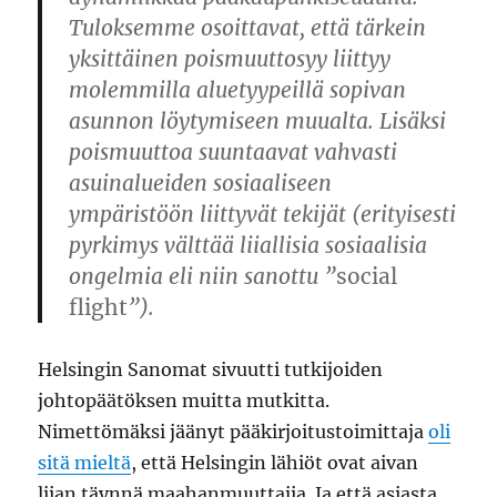
Tuloksemme osoittavat, että tärkein
yksittäinen poismuuttosyy liittyy
molemmilla aluetyypeillä sopivan
asunnon löytymiseen muualta. Lisäksi
poismuuttoa suuntaavat vahvasti
asuinalueiden sosiaaliseen
ympäristöön liittyvät tekijät (erityisesti
pyrkimys välttää liiallisia sosiaalisia
ongelmia eli niin sanottu ”
social
flight
”).
Helsingin Sanomat sivuutti tutkijoiden
johtopäätöksen muitta mutkitta.
Nimettömäksi jäänyt pääkirjoitustoimittaja
oli
sitä mieltä
, että Helsingin lähiöt ovat aivan
liian täynnä maahanmuuttajia. Ja että asiasta