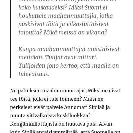
koko kuukaudeksi? Miksi Suomi ei
houkuttele maahanmuuttajia, jotka
puskisivat töitä ja vilkastuttaisivat
taloutta? Mikä meissä on vikana?
Kunpa maahanmuuttajat muistaisivat
meitäkin. Tulijat ovat mittari.
Tulijoiden jono kertoo, että maalla on
tulevaisuus.
Ne pahuksen maahanmuuttajat. Miksi ne eivät
tee töitä, jolla ei tule toimeen? Miksi ne
perkeleet eivät palvele Annamari Sipilää ja
muuta vitivalkoista keskiluokkaa?
Kengänkiillottajista on huutava pula. Aivan
kuin Sipilä antaisi ymmärtää, että Suomella on