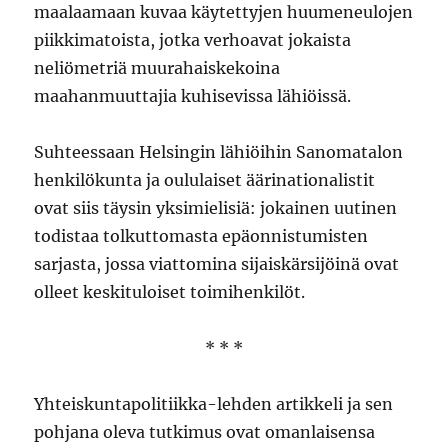
maalaamaan kuvaa käytettyjen huumeneulojen
piikkimatoista, jotka verhoavat jokaista
neliömetriä muurahaiskekoina
maahanmuuttajia kuhisevissa lähiöissä.
Suhteessaan Helsingin lähiöihin Sanomatalon
henkilökunta ja oululaiset äärinationalistit
ovat siis täysin yksimielisiä: jokainen uutinen
todistaa tolkuttomasta epäonnistumisten
sarjasta, jossa viattomina sijaiskärsijöinä ovat
olleet keskituloiset toimihenkilöt.
* * *
Yhteiskuntapolitiikka-lehden artikkeli ja sen
pohjana oleva tutkimus ovat omanlaisensa