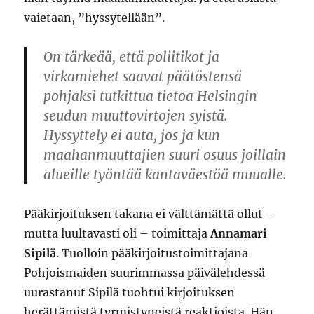
vaietaan, ”hyssytellään”.
On tärkeää, että poliitikot ja
virkamiehet saavat päätöstensä
pohjaksi tutkittua tietoa Helsingin
seudun muuttovirtojen syistä.
Hyssyttely ei auta, jos ja kun
maahanmuuttajien suuri osuus joillain
alueille työntää kantaväestöä muualle.
Pääkirjoituksen takana ei välttämättä ollut –
mutta luultavasti oli – toimittaja
Annamari
Sipilä
. Tuolloin pääkirjoitustoimittajana
Pohjoismaiden suurimmassa päivälehdessä
uurastanut Sipilä tuohtui kirjoituksen
herättämistä tyrmistyneistä reaktioista. Hän