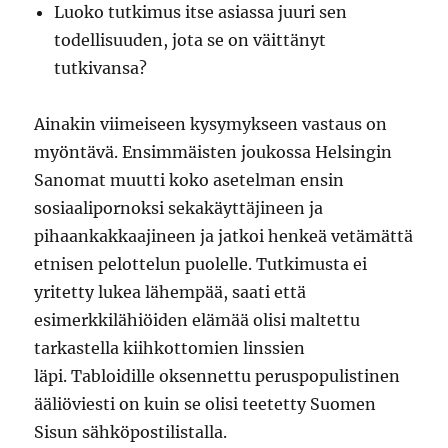
Luoko tutkimus itse asiassa juuri sen
todellisuuden, jota se on väittänyt
tutkivansa?
Ainakin viimeiseen kysymykseen vastaus on
myöntävä. Ensimmäisten joukossa Helsingin
Sanomat muutti koko asetelman ensin
sosiaalipornoksi sekakäyttäjineen ja
pihaankakkaajineen ja jatkoi henkeä vetämättä
etnisen pelottelun puolelle. Tutkimusta ei
yritetty lukea lähempää, saati että
esimerkkilähiöiden elämää olisi maltettu
tarkastella kiihkottomien linssien
läpi. Tabloidille oksennettu peruspopulistinen
ääliöviesti on kuin se olisi teetetty Suomen
Sisun sähköpostilistalla.