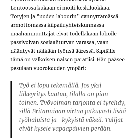
Lontoossa kukaan ei moiti keskiluokkaa.
Toryjen ja ”uuden labourin” synnyttämässä
armottomassa kilpailuyhteiskunnassa
maahanmuuttajat eivät todellakaan löhöile
passivoivan sosiaaliturvan varassa, vaan
nääntyvät nälkään työnsä ääressä. Sipilälle
tämä on valkoisen naisen paratiisi. Hän pääsee
pesulaan vuorokauden ympäri:
Työ ei lopu tekemällä. Jos yksi
liikeyritys kaatuu, tilalla on pian
toinen. Työvoiman tarjonta ei tyrehdy,
sillä Britanniaan virtaa jatkuvasti lisää
työhaluista ja -kykyistä väkeä. Tulijat
eivät kysele vapaapäivien perään.