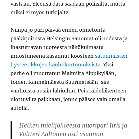
vastaan. Yleensä data saadaan poliisilta, mutta
miksi ei myös tutkijalta.
Niinpä jo pari päivää ennen onnetonta
pääkirjoitusta Helsingin Sanomat oli uudesta ja
ihastuttavan tuoreesta näkökulmasta
innostuneena kasannut koosteen
satunnaisten
hysteerikkojen kauhukertomuksista
. Yksi
perhe oli muuttanut Malmilta Alppikylään,
toinen Kannelmäestä Suurmetsään, siis
vanhoista uusiin lähiöihin. Pois raideliikenteen
ulottuvilta paikkaan, jonne pääsee vain omalla
autolla.
Hetken mielijohteesta nuoripari Iiris ja
Valtteri Aaltonen osti asunnon