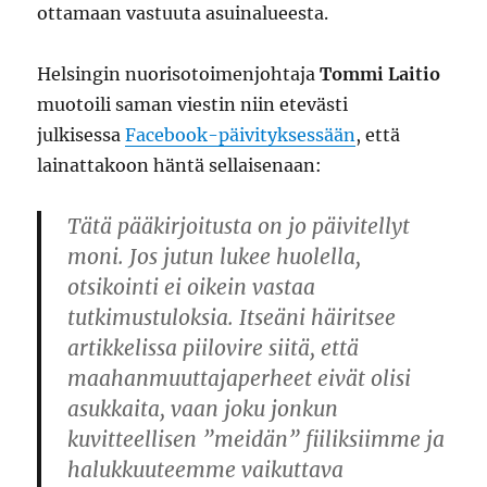
ottamaan vastuuta asuinalueesta.
Helsingin nuorisotoimenjohtaja
Tommi Laitio
muotoili saman viestin niin etevästi
julkisessa
Facebook-päivityksessään
, että
lainattakoon häntä sellaisenaan:
Tätä pääkirjoitusta on jo päivitellyt
moni. Jos jutun lukee huolella,
otsikointi ei oikein vastaa
tutkimustuloksia. Itseäni häiritsee
artikkelissa piilovire siitä, että
maahanmuuttajaperheet eivät olisi
asukkaita, vaan joku jonkun
kuvitteellisen ”meidän” fiiliksiimme ja
halukkuuteemme vaikuttava