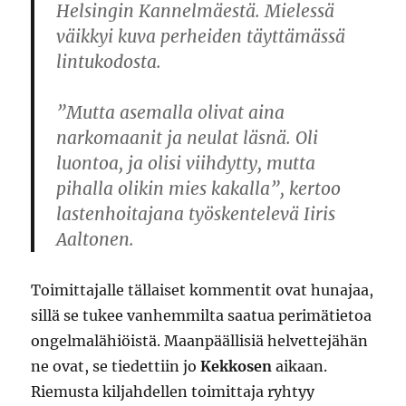
Helsingin Kannelmäestä. Mielessä
väikkyi kuva perheiden täyttämässä
lintukodosta.
”Mutta asemalla olivat aina
narkomaanit ja neulat läsnä. Oli
luontoa, ja olisi viihdytty, mutta
pihalla olikin mies kakalla”, kertoo
lastenhoitajana työskentelevä Iiris
Aaltonen.
Toimittajalle tällaiset kommentit ovat hunajaa,
sillä se tukee vanhemmilta saatua perimätietoa
ongelmalähiöistä. Maanpäällisiä helvettejähän
ne ovat, se tiedettiin jo
Kekkosen
aikaan.
Riemusta kiljahdellen toimittaja ryhtyy