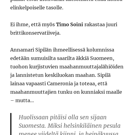
elinkelpoiselle tasolle.
Ei ihme, että myös
Timo Soini
rakastaa juuri
brittikonservatiiveja.
Annamari Sipilän ihmeellisessä kolumnissa
edetään sumuisilta saarilta äkkiä Suomeen,
tuohon kurjistuvien maahanmuuttajalähiöiden
ja lannistetun keskiluokan maahan. Sipilä
lainaa vapaasti Cameronia ja toteaa, että
maahanmuuttajien tunku on kunniaksi maalle
– mutta…
Huolissaan pitäisi olla sen sijaan
Suomesta. Miksi helsinkiläinen pesula
menee viideltä kiinni, ja heinäkuussa