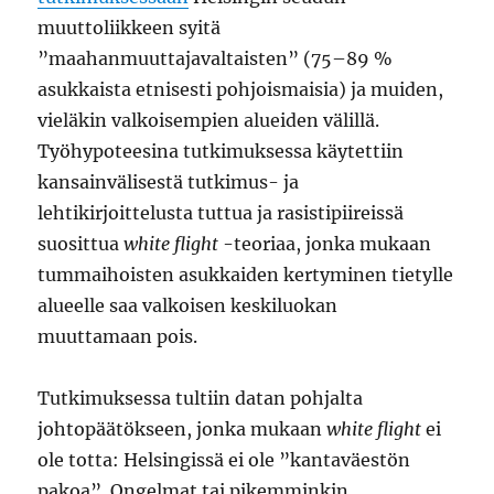
muuttoliikkeen syitä
”maahanmuuttajavaltaisten” (75–89 %
asukkaista etnisesti pohjoismaisia) ja muiden,
vieläkin valkoisempien alueiden välillä.
Työhypoteesina tutkimuksessa käytettiin
kansainvälisestä tutkimus- ja
lehtikirjoittelusta tuttua ja rasistipiireissä
suosittua
white flight
-teoriaa, jonka mukaan
tummaihoisten asukkaiden kertyminen tietylle
alueelle saa valkoisen keskiluokan
muuttamaan pois.
Tutkimuksessa tultiin datan pohjalta
johtopäätökseen, jonka mukaan
white flight
ei
ole totta: Helsingissä ei ole ”kantaväestön
pakoa”. Ongelmat tai pikemminkin