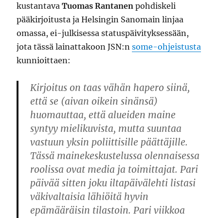
kustantava
Tuomas Rantanen
pohdiskeli
pääkirjoitusta ja Helsingin Sanomain linjaa
omassa, ei-julkisessa statuspäivityksessään,
jota tässä lainattakoon JSN:n
some-ohjeistusta
kunnioittaen:
Kirjoitus on taas vähän hapero siinä,
että se (aivan oikein sinänsä)
huomauttaa, että alueiden maine
syntyy mielikuvista, mutta suuntaa
vastuun yksin poliittisille päättäjille.
Tässä mainekeskustelussa olennaisessa
roolissa ovat media ja toimittajat. Pari
päivää sitten joku iltapäivälehti listasi
väkivaltaisia lähiöitä hyvin
epämääräisin tilastoin. Pari viikkoa