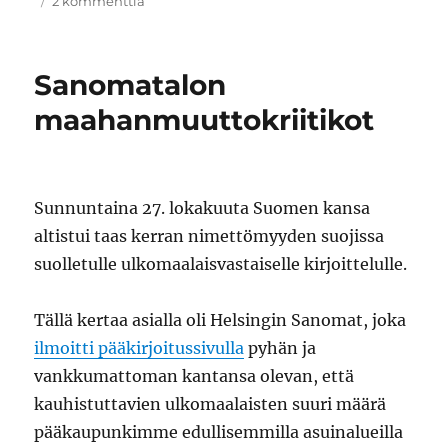
artikkeliin
2 kommenttia
Hyvä
maahanmuuttaja
Sanomatalon
maahanmuuttokriitikot
Sunnuntaina 27. lokakuuta Suomen kansa
altistui taas kerran nimettömyyden suojissa
suolletulle ulkomaalaisvastaiselle kirjoittelulle.
Tällä kertaa asialla oli Helsingin Sanomat, joka
ilmoitti pääkirjoitussivulla
pyhän ja
vankkumattoman kantansa olevan, että
kauhistuttavien ulkomaalaisten suuri määrä
pääkaupunkimme edullisemmilla asuinalueilla