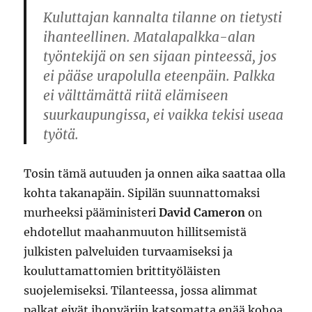
Kuluttajan kannalta tilanne on tietysti
ihanteellinen. Matalapalkka-alan
työntekijä on sen sijaan pinteessä, jos
ei pääse urapolulla eteenpäin. Palkka
ei välttämättä riitä elämiseen
suurkaupungissa, ei vaikka tekisi useaa
työtä.
Tosin tämä autuuden ja onnen aika saattaa olla
kohta takanapäin. Sipilän suunnattomaksi
murheeksi pääministeri
David Cameron
on
ehdotellut maahanmuuton hillitsemistä
julkisten palveluiden turvaamiseksi ja
kouluttamattomien brittityöläisten
suojelemiseksi. Tilanteessa, jossa alimmat
palkat eivät ihonväriin katsomatta enää kohoa