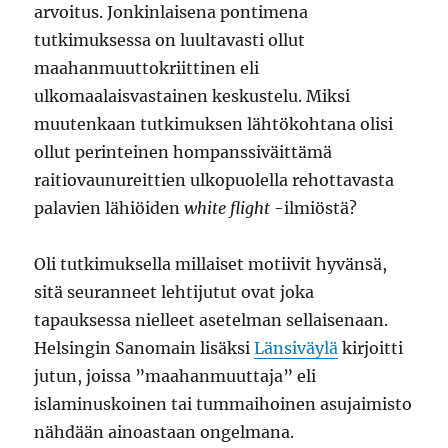
arvoitus. Jonkinlaisena pontimena
tutkimuksessa on luultavasti ollut
maahanmuuttokriittinen eli
ulkomaalaisvastainen keskustelu. Miksi
muutenkaan tutkimuksen lähtökohtana olisi
ollut perinteinen hompanssiväittämä
raitiovaunureittien ulkopuolella rehottavasta
palavien lähiöiden
white flight
-ilmiöstä?
Oli tutkimuksella millaiset motiivit hyvänsä,
sitä seuranneet lehtijutut ovat joka
tapauksessa nielleet asetelman sellaisenaan.
Helsingin Sanomain lisäksi
Länsiväylä
kirjoitti
jutun, joissa ”maahanmuuttaja” eli
islaminuskoinen tai tummaihoinen asujaimisto
nähdään ainoastaan ongelmana.