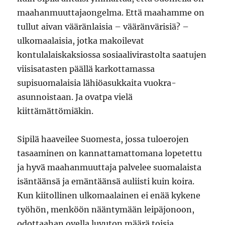
maahanmuuttajaongelma. Että maahamme on
tullut aivan vääränlaisia – vääränvärisiä? –
ulkomaalaisia, jotka makoilevat
kontulalaiskaksiossa sosiaalivirastolta saatujen
viisisatasten päällä karkottamassa
supisuomalaisia lähiöasukkaita vuokra-
asunnoistaan. Ja ovatpa vielä
kiittämättömiäkin.
Sipilä haaveilee Suomesta, jossa tuloerojen
tasaaminen on kannattamattomana lopetettu
ja hyvä maahanmuuttaja palvelee suomalaista
isäntäänsä ja emäntäänsä auliisti kuin koira.
Kun kiitollinen ulkomaalainen ei enää kykene
työhön, menköön nääntymään leipäjonoon,
odottaahan ovella luvuton määrä toisia