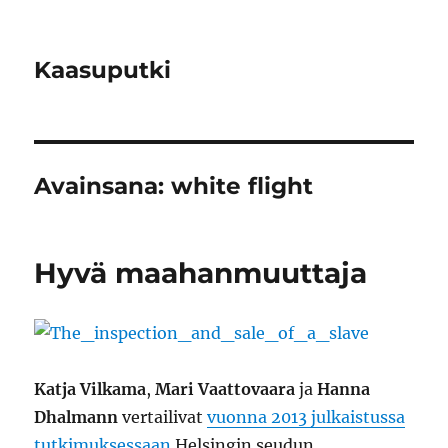
Kaasuputki
Avainsana:
white flight
Hyvä maahanmuuttaja
Katja Vilkama
,
Mari Vaattovaara
ja
Hanna
Dhalmann
vertailivat
vuonna 2013 julkaistussa
tutkimuksessaan
Helsingin seudun