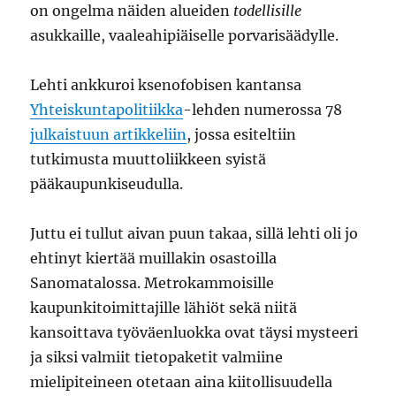
on ongelma näiden alueiden
todellisille
asukkaille, vaaleahipiäiselle porvarisäädylle.
Lehti ankkuroi ksenofobisen kantansa
Yhteiskuntapolitiikka
-lehden numerossa 78
julkaistuun artikkeliin
, jossa esiteltiin
tutkimusta muuttoliikkeen syistä
pääkaupunkiseudulla.
Juttu ei tullut aivan puun takaa, sillä lehti oli jo
ehtinyt kiertää muillakin osastoilla
Sanomatalossa. Metrokammoisille
kaupunkitoimittajille lähiöt sekä niitä
kansoittava työväenluokka ovat täysi mysteeri
ja siksi valmiit tietopaketit valmiine
mielipiteineen otetaan aina kiitollisuudella