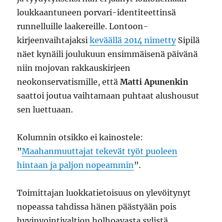
loukkaantuneen porvari-identiteettinsä
runnelluille laakereille. Lontoon-
kirjeenvaihtajaksi
keväällä 2014 nimetty
Sipilä
näet kynäili joulukuun ensimmäisenä päivänä
niin mojovan rakkauskirjeen
neokonservatismille, että
Matti Apunenkin
saattoi joutua vaihtamaan puhtaat alushousut
sen luettuaan.
Kolumnin otsikko ei kainostele:
”
Maahanmuuttajat tekevät työt puoleen
hintaan ja paljon nopeammin
”.
Toimittajan luokkatietoisuus on ylevöitynyt
nopeassa tahdissa hänen päästyään pois
hyvinvointivaltion holhoavasta sylistä.