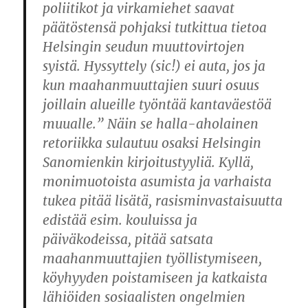
poliitikot ja virkamiehet saavat
päätöstensä pohjaksi tutkittua tietoa
Helsingin seudun muuttovirtojen
syistä. Hyssyttely (sic!) ei auta, jos ja
kun maahanmuuttajien suuri osuus
joillain alueille työntää kantaväestöä
muualle.” Näin se halla-aholainen
retoriikka sulautuu osaksi Helsingin
Sanomienkin kirjoitustyyliä. Kyllä,
monimuotoista asumista ja varhaista
tukea pitää lisätä, rasisminvastaisuutta
edistää esim. kouluissa ja
päiväkodeissa, pitää satsata
maahanmuuttajien työllistymiseen,
köyhyyden poistamiseen ja katkaista
lähiöiden sosiaalisten ongelmien