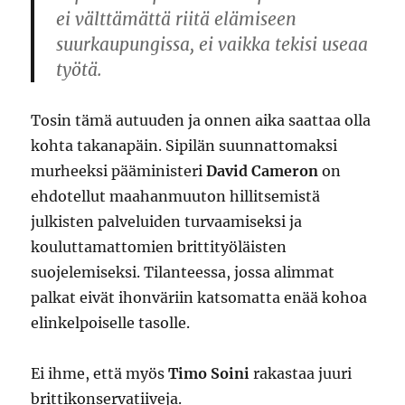
ei välttämättä riitä elämiseen
suurkaupungissa, ei vaikka tekisi useaa
työtä.
Tosin tämä autuuden ja onnen aika saattaa olla
kohta takanapäin. Sipilän suunnattomaksi
murheeksi pääministeri
David Cameron
on
ehdotellut maahanmuuton hillitsemistä
julkisten palveluiden turvaamiseksi ja
kouluttamattomien brittityöläisten
suojelemiseksi. Tilanteessa, jossa alimmat
palkat eivät ihonväriin katsomatta enää kohoa
elinkelpoiselle tasolle.
Ei ihme, että myös
Timo Soini
rakastaa juuri
brittikonservatiiveja.