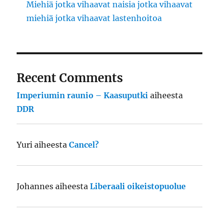
Miehiä jotka vihaavat naisia jotka vihaavat
miehiä jotka vihaavat lastenhoitoa
Recent Comments
Imperiumin raunio – Kaasuputki
aiheesta
DDR
Yuri
aiheesta
Cancel?
Johannes
aiheesta
Liberaali oikeistopuolue