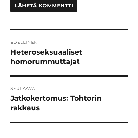
Artikkelien
EDELLINEN
selaus
Heteroseksuaaliset
Edellinen
artikkeli:
homorummuttajat
SEURAAVA
Jatkokertomus: Tohtorin
Seuraava
artikkeli:
rakkaus