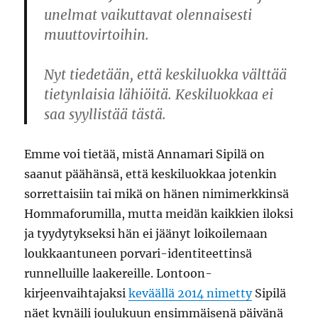
unelmat vaikuttavat olennaisesti
muuttovirtoihin.
Nyt tiedetään, että keskiluokka välttää
tietynlaisia lähiöitä. Keskiluokkaa ei
saa syyllistää tästä.
Emme voi tietää, mistä Annamari Sipilä on
saanut päähänsä, että keskiluokkaa jotenkin
sorrettaisiin tai mikä on hänen nimimerkkinsä
Hommaforumilla, mutta meidän kaikkien iloksi
ja tyydytykseksi hän ei jäänyt loikoilemaan
loukkaantuneen porvari-identiteettinsä
runnelluille laakereille. Lontoon-
kirjeenvaihtajaksi
keväällä 2014 nimetty
Sipilä
näet kynäili joulukuun ensimmäisenä päivänä