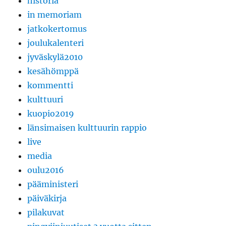
historia
in memoriam
jatkokertomus
joulukalenteri
jyväskylä2010
kesähömppä
kommentti
kulttuuri
kuopio2019
länsimaisen kulttuurin rappio
live
media
oulu2016
pääministeri
päiväkirja
pilakuvat