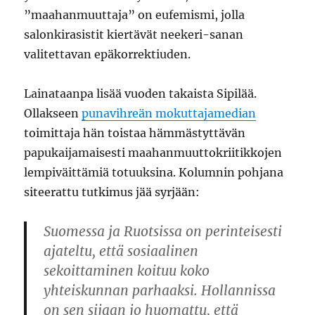
”maahanmuuttaja” on eufemismi, jolla
salonkirasistit kiertävät neekeri-sanan
valitettavan epäkorrektiuden.
Lainataanpa lisää vuoden takaista Sipilää.
Ollakseen
punavihreän mokuttajamedian
toimittaja hän toistaa hämmästyttävän
papukaijamaisesti maahanmuuttokriitikkojen
lempiväittämiä totuuksina. Kolumnin pohjana
siteerattu tutkimus jää syrjään:
Suomessa ja Ruotsissa on perinteisesti
ajateltu, että sosiaalinen
sekoittaminen koituu koko
yhteiskunnan parhaaksi. Hollannissa
on sen sijaan jo huomattu, että