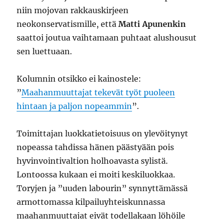
niin mojovan rakkauskirjeen
neokonservatismille, että
Matti Apunenkin
saattoi joutua vaihtamaan puhtaat alushousut
sen luettuaan.
Kolumnin otsikko ei kainostele:
”
Maahanmuuttajat tekevät työt puoleen
hintaan ja paljon nopeammin
”.
Toimittajan luokkatietoisuus on ylevöitynyt
nopeassa tahdissa hänen päästyään pois
hyvinvointivaltion holhoavasta sylistä.
Lontoossa kukaan ei moiti keskiluokkaa.
Toryjen ja ”uuden labourin” synnyttämässä
armottomassa kilpailuyhteiskunnassa
maahanmuuttajat eivät todellakaan löhöile