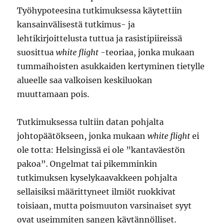
Työhypoteesina tutkimuksessa käytettiin
kansainvälisestä tutkimus- ja
lehtikirjoittelusta tuttua ja rasistipiireissä
suosittua
white flight
-teoriaa, jonka mukaan
tummaihoisten asukkaiden kertyminen tietylle
alueelle saa valkoisen keskiluokan
muuttamaan pois.
Tutkimuksessa tultiin datan pohjalta
johtopäätökseen, jonka mukaan
white flight
ei
ole totta: Helsingissä ei ole ”kantaväestön
pakoa”. Ongelmat tai pikemminkin
tutkimuksen kyselykaavakkeen pohjalta
sellaisiksi määrittyneet ilmiöt ruokkivat
toisiaan, mutta poismuuton varsinaiset syyt
ovat useimmiten sangen käytännölliset.