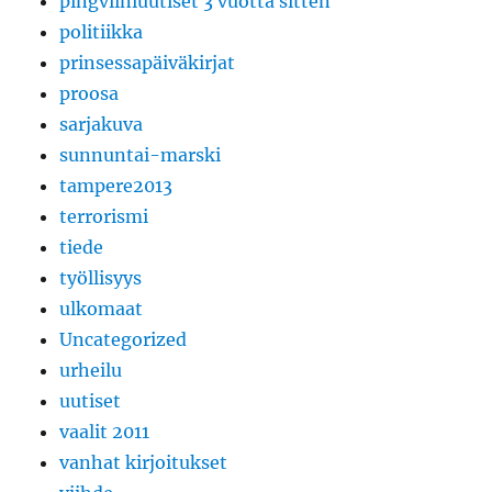
pingviiniuutiset 3 vuotta sitten
politiikka
prinsessapäiväkirjat
proosa
sarjakuva
sunnuntai-marski
tampere2013
terrorismi
tiede
työllisyys
ulkomaat
Uncategorized
urheilu
uutiset
vaalit 2011
vanhat kirjoitukset