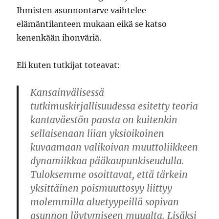
Ihmisten asunnontarve vaihtelee
elämäntilanteen mukaan eikä se katso
kenenkään ihonväriä.
Eli kuten tutkijat toteavat:
Kansainvälisessä
tutkimuskirjallisuudessa esitetty teoria
kantaväestön paosta on kuitenkin
sellaisenaan liian yksioikoinen
kuvaamaan valikoivan muuttoliikkeen
dynamiikkaa pääkaupunkiseudulla.
Tuloksemme osoittavat, että tärkein
yksittäinen poismuuttosyy liittyy
molemmilla aluetyypeillä sopivan
asunnon löytymiseen muualta. Lisäksi