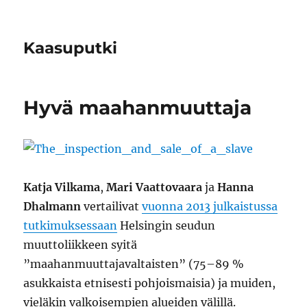
Kaasuputki
Hyvä maahanmuuttaja
Katja Vilkama
,
Mari Vaattovaara
ja
Hanna
Dhalmann
vertailivat
vuonna 2013 julkaistussa
tutkimuksessaan
Helsingin seudun
muuttoliikkeen syitä
”maahanmuuttajavaltaisten” (75–89 %
asukkaista etnisesti pohjoismaisia) ja muiden,
vieläkin valkoisempien alueiden välillä.