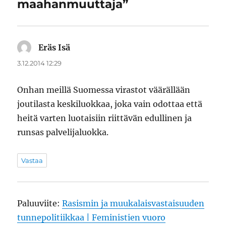
maahanmuuttaja”
Eräs Isä
sanoo:
3.12.2014 12:29
Onhan meillä Suomessa virastot väärällään
joutilasta keskiluokkaa, joka vain odottaa että
heitä varten luotaisiin riittävän edullinen ja
runsas palvelijaluokka.
Vastaa
Paluuviite:
Rasismin ja muukalaisvastaisuuden
tunnepolitiikkaa | Feministien vuoro