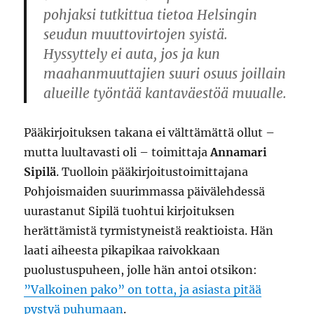
pohjaksi tutkittua tietoa Helsingin
seudun muuttovirtojen syistä.
Hyssyttely ei auta, jos ja kun
maahanmuuttajien suuri osuus joillain
alueille työntää kantaväestöä muualle.
Pääkirjoituksen takana ei välttämättä ollut –
mutta luultavasti oli – toimittaja
Annamari
Sipilä
. Tuolloin pääkirjoitustoimittajana
Pohjoismaiden suurimmassa päivälehdessä
uurastanut Sipilä tuohtui kirjoituksen
herättämistä tyrmistyneistä reaktioista. Hän
laati aiheesta pikapikaa raivokkaan
puolustuspuheen, jolle hän antoi otsikon:
”Valkoinen pako” on totta, ja asiasta pitää
pystyä puhumaan
.