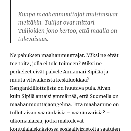
Kunpa maahanmuuttajat muistaisivat
meitäkin. Tulijat ovat mittari.
Tulijoiden jono kertoo, että maalla on
tulevaisuus.
Ne pahuksen maahanmuuttajat. Miksi ne eivät
tee töitä, jolla ei tule toimeen? Miksi ne
perkeleet eivät palvele Annamari Sipilää ja
muuta vitivalkoista keskiluokkaa?
Kengänkiillottajista on huutava pula. Aivan
kuin Sipilä antaisi ymmärtää, että Suomella on
maahanmuuttajaongelma. Että maahamme on
tullut aivan vääränlaisia – vääränvärisiä? –
ulkomaalaisia, jotka makoilevat
kontulalaiskaksiossa sosiaalivirastolta saatujen