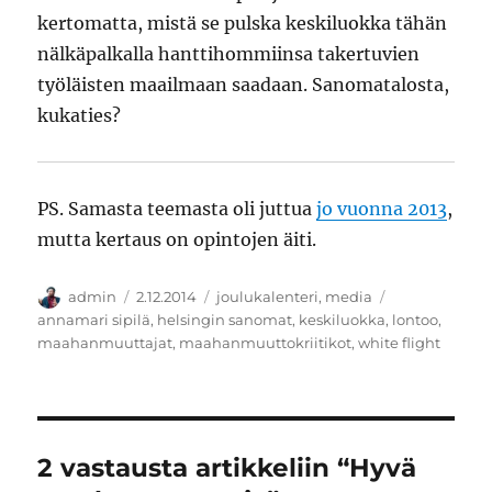
kertomatta, mistä se pulska keskiluokka tähän
nälkäpalkalla hanttihommiinsa takertuvien
työläisten maailmaan saadaan. Sanomatalosta,
kukaties?
PS. Samasta teemasta oli juttua
jo vuonna 2013
,
mutta kertaus on opintojen äiti.
Kirjoittaja
Julkaistu
Kategoriat
Avainsanat
admin
2.12.2014
joulukalenteri
,
media
annamari sipilä
,
helsingin sanomat
,
keskiluokka
,
lontoo
,
maahanmuuttajat
,
maahanmuuttokriitikot
,
white flight
2 vastausta artikkeliin “Hyvä