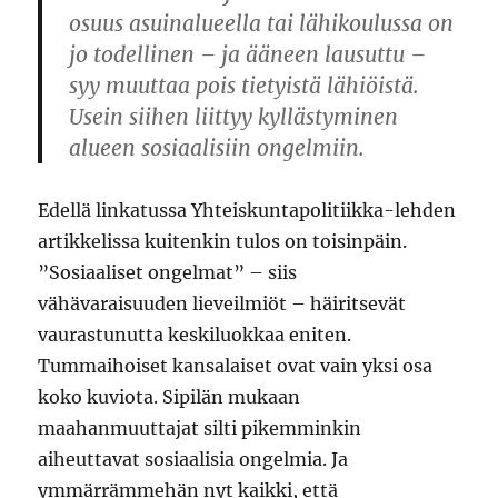
osuus asuinalueella tai lähikoulussa on
jo todellinen – ja ääneen lausuttu –
syy muuttaa pois tietyistä lähiöistä.
Usein siihen liittyy kyllästyminen
alueen sosiaalisiin ongelmiin.
Edellä linkatussa Yhteiskuntapolitiikka-lehden
artikkelissa kuitenkin tulos on toisinpäin.
”Sosiaaliset ongelmat” – siis
vähävaraisuuden lieveilmiöt – häiritsevät
vaurastunutta keskiluokkaa eniten.
Tummaihoiset kansalaiset ovat vain yksi osa
koko kuviota. Sipilän mukaan
maahanmuuttajat silti pikemminkin
aiheuttavat sosiaalisia ongelmia. Ja
ymmärrämmehän nyt kaikki, että