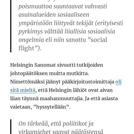
poismuuttoa suuntaavat vahvasti
asuinalueiden sosiaaliseen
ympäristöön liittyvät tekijät (erityisesti
pyrkimys välttää liiallisia sosiaalisia
ongelmia eli niin sanottu ”
social
flight
”).
Helsingin Sanomat sivuutti tutkijoiden
johtopäätöksen muitta mutkitta.
Nimettömäksi jäänyt pääkirjoitustoimittaja
oli
sitä mieltä
, että Helsingin lähiöt ovat aivan
liian täynnä maahanmuuttajia. Ja että asiasta
vaietaan, ”hyssytellään”.
On tärkeää, että poliitikot ja
virkamiehet saavat päätöstensä