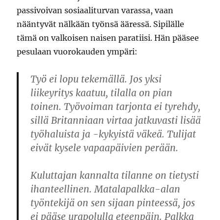
passivoivan sosiaaliturvan varassa, vaan
nääntyvät nälkään työnsä ääressä. Sipilälle
tämä on valkoisen naisen paratiisi. Hän pääsee
pesulaan vuorokauden ympäri:
Työ ei lopu tekemällä. Jos yksi
liikeyritys kaatuu, tilalla on pian
toinen. Työvoiman tarjonta ei tyrehdy,
sillä Britanniaan virtaa jatkuvasti lisää
työhaluista ja -kykyistä väkeä. Tulijat
eivät kysele vapaapäivien perään.
Kuluttajan kannalta tilanne on tietysti
ihanteellinen. Matalapalkka-alan
työntekijä on sen sijaan pinteessä, jos
ei pääse urapolulla eteenpäin. Palkka