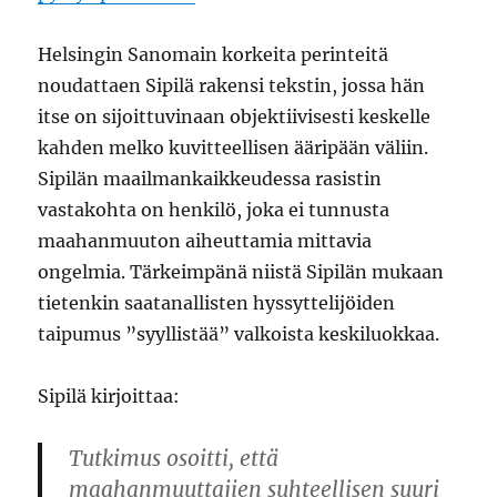
Helsingin Sanomain korkeita perinteitä
noudattaen Sipilä rakensi tekstin, jossa hän
itse on sijoittuvinaan objektiivisesti keskelle
kahden melko kuvitteellisen ääripään väliin.
Sipilän maailmankaikkeudessa rasistin
vastakohta on henkilö, joka ei tunnusta
maahanmuuton aiheuttamia mittavia
ongelmia. Tärkeimpänä niistä Sipilän mukaan
tietenkin saatanallisten hyssyttelijöiden
taipumus ”syyllistää” valkoista keskiluokkaa.
Sipilä kirjoittaa:
Tutkimus osoitti, että
maahanmuuttajien suhteellisen suuri