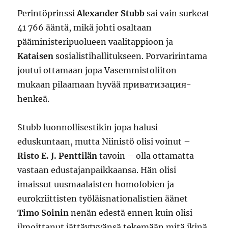
Perintöprinssi
Alexander Stubb
sai vain surkeat
41 766 ääntä, mikä johti osaltaan
pääministeripuolueen vaalitappioon ja
Kataisen
sosialistihallitukseen. Porvaririntama
joutui ottamaan jopa Vasemmistoliiton
mukaan pilaamaan hyvää приватизация-
henkeä.
Stubb luonnollisestikin jopa halusi
eduskuntaan, mutta Niinistö olisi voinut –
Risto E. J. Penttilän
tavoin – olla ottamatta
vastaan edustajanpaikkaansa. Hän olisi
imaissut uusmaalaisten homofobien ja
eurokriittisten työläisnationalistien äänet
Timo Soinin
nenän edestä ennen kuin olisi
ilmoittanut jättäytyvänsä tekemään mitä ikinä