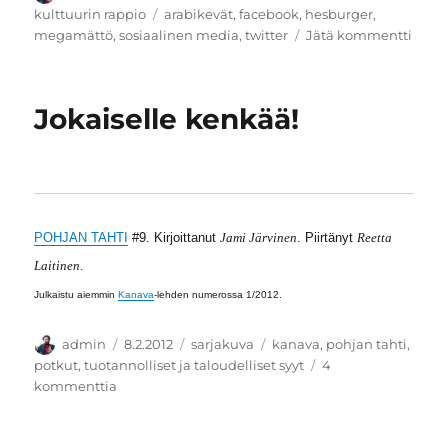
Avainsanat
kulttuurin rappio
arabikevät
,
facebook
,
hesburger
,
artikk
megamättö
,
sosiaalinen media
,
twitter
Jätä kommentti
Sosia
medi
Jokaiselle kenkää!
POHJAN TAHTI
#9. Kirjoittanut
Jami Järvinen
. Piirtänyt
Reetta
Laitinen
.
Julkaistu aiemmin
Kanava
-lehden numerossa 1/2012.
Kirjoittaja
Julkaistu
Kategoriat
Avainsanat
admin
8.2.2012
sarjakuva
kanava
,
pohjan tahti
,
potkut
,
tuotannolliset ja taloudelliset syyt
4
artikkeliin
kommenttia
Jokaiselle
kenkää!