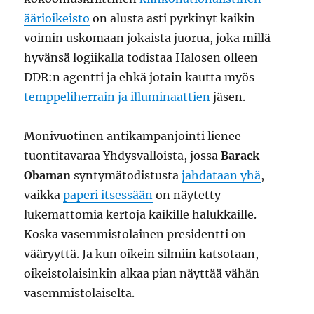
äärioikeisto
on alusta asti pyrkinyt kaikin
voimin uskomaan jokaista juorua, joka millä
hyvänsä logiikalla todistaa Halosen olleen
DDR:n agentti ja ehkä jotain kautta myös
temppeliherrain ja illuminaattien
jäsen.
Monivuotinen antikampanjointi lienee
tuontitavaraa Yhdysvalloista, jossa
Barack
Obaman
syntymätodistusta
jahdataan yhä
,
vaikka
paperi itsessään
on näytetty
lukemattomia kertoja kaikille halukkaille.
Koska vasemmistolainen presidentti on
vääryyttä. Ja kun oikein silmiin katsotaan,
oikeistolaisinkin alkaa pian näyttää vähän
vasemmistolaiselta.