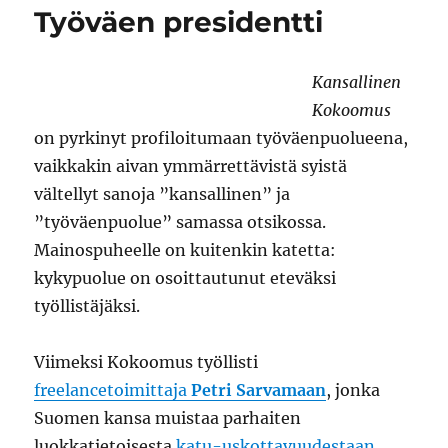
Työväen presidentti
Kansallinen
Kokoomus
on pyrkinyt profiloitumaan työväenpuolueena,
vaikkakin aivan ymmärrettävistä syistä
vältellyt sanoja ”kansallinen” ja
”työväenpuolue” samassa otsikossa.
Mainospuheelle on kuitenkin katetta:
kykypuolue on osoittautunut eteväksi
työllistäjäksi.
Viimeksi Kokoomus työllisti
freelancetoimittaja
Petri Sarvamaan
, jonka
Suomen kansa muistaa parhaiten
luokkatietoisesta
katu-uskottavuudestaan