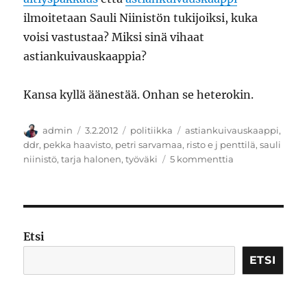
ilmoitetaan Sauli Niinistön tukijoiksi, kuka
voisi vastustaa? Miksi sinä vihaat
astiankuivauskaappia?
Kansa kyllä äänestää. Onhan se heterokin.
Kirjoittaja
Julkaistu
Kategoriat
Avainsanat
admin
3.2.2012
politiikka
astiankuivauskaappi
,
ddr
,
pekka haavisto
,
petri sarvamaa
,
risto e j penttilä
,
sauli
artikkeliin
niinistö
,
tarja halonen
,
työväki
5 kommenttia
Työväen
presidentti
Etsi
ETSI