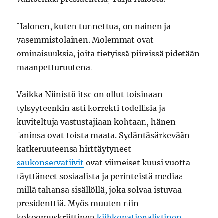
Halonen, kuten tunnettua, on nainen ja
vasemmistolainen. Molemmat ovat
ominaisuuksia, joita tietyissä piireissä pidetään
maanpetturuutena.
Vaikka Niinistö itse on ollut toisinaan
tylsyyteenkin asti korrekti todellisia ja
kuviteltuja vastustajiaan kohtaan, hänen
faninsa ovat toista maata. Sydäntäsärkevään
katkeruuteensa hirttäytyneet
saukonservatiivit
ovat viimeiset kuusi vuotta
täyttäneet sosiaalista ja perinteistä mediaa
millä tahansa sisällöllä, joka solvaa istuvaa
presidenttiä. Myös muuten niin
kokoomuskriittinen
kiihkonationalistinen