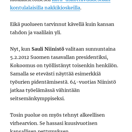
kontulalaisilla nakkikioskeilla
.
Eikä puolueen tarvinnut kävellä kuin kansan
tahdon ja vaalilain yli.
Nyt, kun
Sauli Niinistö
valitaan sunnuntaina
5.2.2012 Suomen tasavallan presidentiksi,
Kokoomus on työllistänyt toisenkin henkilön.
Samalla se etevästi näyttää esimerkkiä
työurien pidentämisestä. 64-vuotias Niinistö
jatkaa työelämässä vähintään
seitsemänkymppiseksi.
Tosin puolue on myös tehnyt alkeellisen
virhearvion. Se hassasi kuusivuotisen
kansallisen pettymyksen.