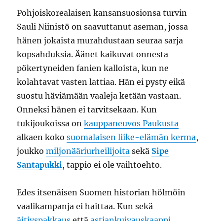
Pohjoiskorealaisen kansansuosionsa turvin
Sauli Niinistö on saavuttanut aseman, jossa
hänen jokaista murahdustaan seuraa sarja
kopsahduksia. Äänet kaikuvat onnesta
pökertyneiden fanien kalloista, kun ne
kolahtavat vasten lattiaa. Hän ei pysty eikä
suostu häviämään vaaleja ketään vastaan.
Onneksi hänen ei tarvitsekaan. Kun
tukijoukoissa on
kauppaneuvos Paukusta
alkaen koko
suomalaisen liike-elämän kerma
,
joukko
miljonääriurheilijoita
sekä
Sipe
Santapukki
, tappio ei ole vaihtoehto.
Edes itsenäisen Suomen historian hölmöin
vaalikampanja ei haittaa. Kun sekä
äitiyspakkaus
että
astiankuivauskaappi