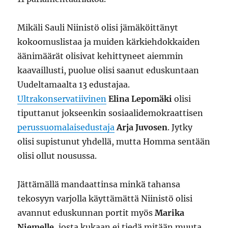
Mikäli Sauli Niinistö olisi jämäköittänyt
kokoomuslistaa ja muiden kärkiehdokkaiden
äänimäärät olisivat kehittyneet aiemmin
kaavaillusti, puolue olisi saanut eduskuntaan
Uudeltamaalta 13 edustajaa.
Ultrakonservatiivinen
Elina Lepomäki
olisi
tiputtanut jokseenkin sosiaalidemokraattisen
perussuomalaisedustaja
Arja Juvosen
. Jytky
olisi supistunut yhdellä, mutta Homma sentään
olisi ollut nousussa.
Jättämällä mandaattinsa minkä tahansa
tekosyyn varjolla käyttämättä Niinistö olisi
avannut eduskunnan portit myös
Marika
Niemelle
, josta kukaan ei tiedä mitään muuta