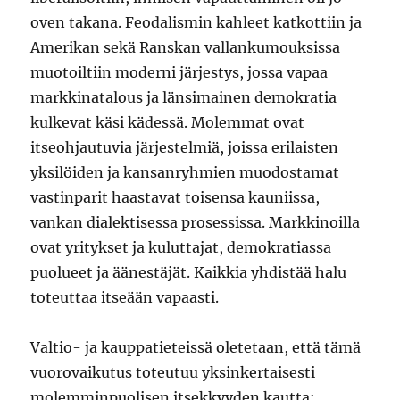
oven takana. Feodalismin kahleet katkottiin ja
Amerikan sekä Ranskan vallankumouksissa
muotoiltiin moderni järjestys, jossa vapaa
markkinatalous ja länsimainen demokratia
kulkevat käsi kädessä. Molemmat ovat
itseohjautuvia järjestelmiä, joissa erilaisten
yksilöiden ja kansanryhmien muodostamat
vastinparit haastavat toisensa kauniissa,
vankan dialektisessa prosessissa. Markkinoilla
ovat yritykset ja kuluttajat, demokratiassa
puolueet ja äänestäjät. Kaikkia yhdistää halu
toteuttaa itseään vapaasti.
Valtio- ja kauppatieteissä oletetaan, että tämä
vuorovaikutus toteutuu yksinkertaisesti
molemminpuolisen itsekkyyden kautta: