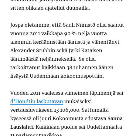
sitten olikaan ajatellut duunailla.
Jospa oletamme, että Sauli Niinistö olisi saanut
vuonna 2011 vaikkapa 90 % neljä vuotta
aiemmin keräämistään äänistä ja vähentänyt
Alexander Stubbin sekä Jyrki Kataisen
äänimäärää neljänneksellä. Se olisi
tarkoittanut kaikkiaan 38 tuhannen äänen
lisäystä Uudenmaan kokoomuspottiin.
Vuoden 2011 vaaleissa viimeinen läpimenijä sai
d’Hondtin laskutavan
mukaiseksi
vertausluvukseen 13 106,000. Sattumalta
kyseessä oli juuri Kokoomusta edustava
Sanna
Lauslahti
. Kaikkiaan puolue sai Uudeltamaalta
11 parlamentaarikkoa.