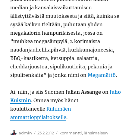
median ja kansalaisvaikuttamisen
ällistyttävästä muutoksesta ja siitä, kuinka se
sysää kaiken tieltään, puhutaan yhden
megakalorin hampurilaisesta, jossa on
”muhkea megasämpylä, 2 kotimaista
naudanjauhelihapihviä, kurkkumajoneesia,
BBQ-kastiketta, ketsuppia, salaattia,
cheddarjuustoa, sipulikuutioita, pekonia ja
sipulirenkaita” ja jonka nimi on
Megamättö
.
Ai, niin, ja siis Suomen
Julian Assange
on
Juho
Kuismin
. Onnea myös hänet
kouluttaneelle
Riihimäen
ammattioppilaitokselle
.
Kirjoittaja
Julkaistu
Kategoriat
admin
23.2.2012
kommentti
,
länsimaisen