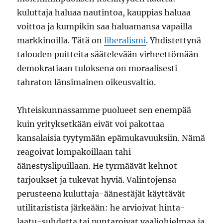
kuluttaja haluaa nautintoa, kauppias haluaa
voittoa ja kumpikin saa haluamansa vapailla
markkinoilla. Tätä on
liberalismi
. Yhdistettynä
talouden puitteita säätelevään virheettömään
demokratiaan tuloksena on moraalisesti
tahraton länsimainen oikeusvaltio.
Yhteiskunnassamme puolueet sen enempää
kuin yrityksetkään eivät voi pakottaa
kansalaisia tyytymään epämukavuuksiin. Nämä
reagoivat lompakoillaan tahi
äänestyslipuillaan. He tyrmäävät kehnot
tarjoukset ja tukevat hyviä. Valintojensa
perusteena kuluttaja-äänestäjät käyttävät
utilitaristista järkeään: he arvioivat hinta-
laatu-suhdetta tai puntaroivat vaaliohjelmaa ja