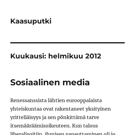
Kaasuputki
Kuukausi:
helmikuu 2012
Sosiaalinen media
Renessanssista lähtien eurooppalaista
yhteiskuntaa ovat rakentaneet yksityinen
yritteliäisyys ja sen pönkittämä tarve
itsemääräämisoikeuteen. Kun talous
liberalisoitiin, ihmisen vapauttaminen oli jo