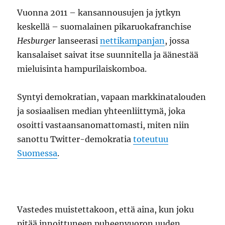
Vuonna 2011 – kansannousujen ja jytkyn
keskellä – suomalainen pikaruokafranchise
Hesburger
lanseerasi
nettikampanjan
, jossa
kansalaiset saivat itse suunnitella ja äänestää
mieluisinta hampurilaiskomboa.
Syntyi demokratian, vapaan markkinatalouden
ja sosiaalisen median yhteenliittymä, joka
osoitti vastaansanomattomasti, miten niin
sanottu Twitter-demokratia
toteutuu
Suomessa
.
Vastedes muistettakoon, että aina, kun joku
pitää innoittuneen puheenvuoron uuden