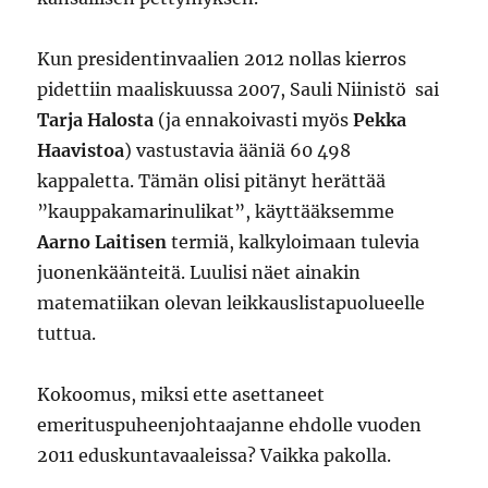
Kun presidentinvaalien 2012 nollas kierros
pidettiin maaliskuussa 2007, Sauli Niinistö sai
Tarja Halosta
(ja ennakoivasti myös
Pekka
Haavistoa
) vastustavia ääniä 60 498
kappaletta. Tämän olisi pitänyt herättää
”kauppakamarinulikat”, käyttääksemme
Aarno Laitisen
termiä, kalkyloimaan tulevia
juonenkäänteitä. Luulisi näet ainakin
matematiikan olevan leikkauslistapuolueelle
tuttua.
Kokoomus, miksi ette asettaneet
emerituspuheenjohtaajanne ehdolle vuoden
2011 eduskuntavaaleissa? Vaikka pakolla.