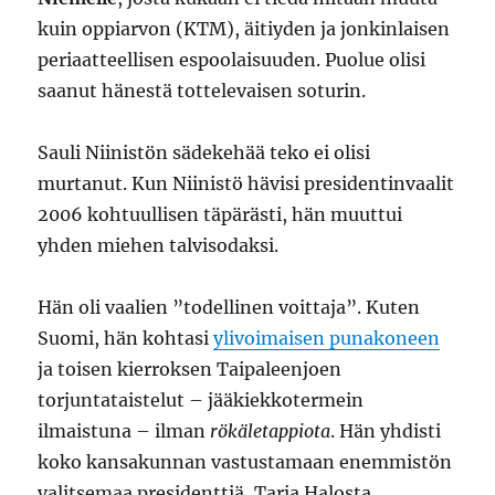
kuin oppiarvon (KTM), äitiyden ja jonkinlaisen
periaatteellisen espoolaisuuden. Puolue olisi
saanut hänestä tottelevaisen soturin.
Sauli Niinistön sädekehää teko ei olisi
murtanut. Kun Niinistö hävisi presidentinvaalit
2006 kohtuullisen täpärästi, hän muuttui
yhden miehen talvisodaksi.
Hän oli vaalien ”todellinen voittaja”. Kuten
Suomi, hän kohtasi
ylivoimaisen punakoneen
ja toisen kierroksen Taipaleenjoen
torjuntataistelut – jääkiekkotermein
ilmaistuna – ilman
rökäletappiota
. Hän yhdisti
koko kansakunnan vastustamaan enemmistön
valitsemaa presidenttiä, Tarja Halosta.