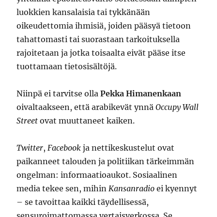
luokkien kansalaisia tai tykkänään
oikeudettomia ihmisiä, joiden pääsyä tietoon
tahattomasti tai suorastaan tarkoituksella
rajoitetaan ja jotka toisaalta eivät pääse itse
tuottamaan tietosisältöjä.
Niinpä ei tarvitse olla
Pekka Himanenkaan
oivaltaakseen, että arabikevät ynnä
Occupy Wall
Street
ovat muuttaneet kaiken.
Twitter
,
Facebook
ja nettikeskustelut ovat
paikanneet talouden ja politiikan tärkeimmän
ongelman: informaatioaukot. Sosiaalinen
media tekee sen, mihin
Kansanradio
ei kyennyt
– se tavoittaa kaikki täydellisessä,
sensuroimattomassa vertaisverkossa. Se