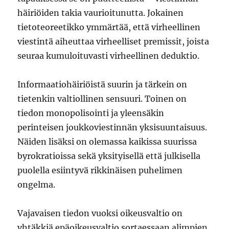
häiriöiden takia vaurioitunutta. Jokainen
tietoteoreetikko ymmärtää, että virheellinen
viestintä aiheuttaa virheelliset premissit, joista
seuraa kumuloituvasti virheellinen deduktio.
Informaatiohäiriöistä suurin ja tärkein on
tietenkin valtiollinen sensuuri. Toinen on
tiedon monopolisointi ja yleensäkin
perinteisen joukkoviestinnän yksisuuntaisuus.
Näiden lisäksi on olemassa kaikissa suurissa
byrokratioissa sekä yksityisellä että julkisella
puolella esiintyvä rikkinäisen puhelimen
ongelma.
Vajavaisen tiedon vuoksi oikeusvaltio on
yhtäkkiä epäoikeusvaltio sortaessaan alimpien