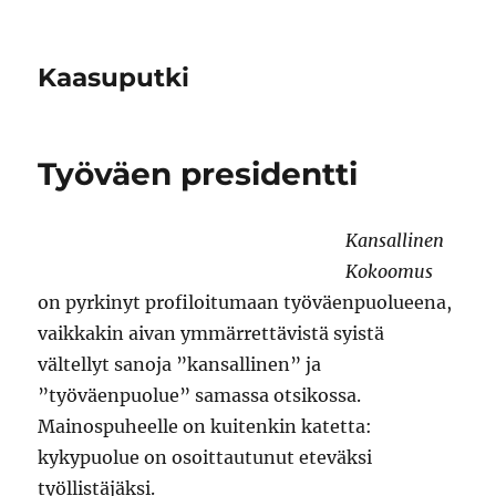
Kaasuputki
Työväen presidentti
Kansallinen
Kokoomus
on pyrkinyt profiloitumaan työväenpuolueena,
vaikkakin aivan ymmärrettävistä syistä
vältellyt sanoja ”kansallinen” ja
”työväenpuolue” samassa otsikossa.
Mainospuheelle on kuitenkin katetta:
kykypuolue on osoittautunut eteväksi
työllistäjäksi.