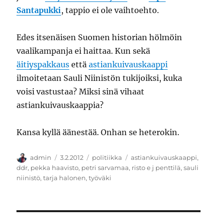
Santapukki
, tappio ei ole vaihtoehto.
Edes itsenäisen Suomen historian hölmöin
vaalikampanja ei haittaa. Kun sekä
äitiyspakkaus
että
astiankuivauskaappi
ilmoitetaan Sauli Niinistön tukijoiksi, kuka
voisi vastustaa? Miksi sinä vihaat
astiankuivauskaappia?
Kansa kyllä äänestää. Onhan se heterokin.
Kirjoittaja
Julkaistu
Kategoriat
Avainsanat
admin
3.2.2012
politiikka
astiankuivauskaappi
,
ddr
,
pekka haavisto
,
petri sarvamaa
,
risto e j penttilä
,
sauli
niinistö
,
tarja halonen
,
työväki