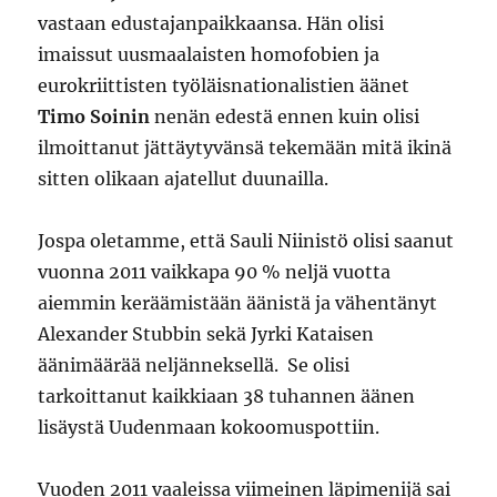
vastaan edustajanpaikkaansa. Hän olisi
imaissut uusmaalaisten homofobien ja
eurokriittisten työläisnationalistien äänet
Timo Soinin
nenän edestä ennen kuin olisi
ilmoittanut jättäytyvänsä tekemään mitä ikinä
sitten olikaan ajatellut duunailla.
Jospa oletamme, että Sauli Niinistö olisi saanut
vuonna 2011 vaikkapa 90 % neljä vuotta
aiemmin keräämistään äänistä ja vähentänyt
Alexander Stubbin sekä Jyrki Kataisen
äänimäärää neljänneksellä. Se olisi
tarkoittanut kaikkiaan 38 tuhannen äänen
lisäystä Uudenmaan kokoomuspottiin.
Vuoden 2011 vaaleissa viimeinen läpimenijä sai