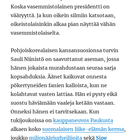
Koska vasemmistolainen presidentti on
vääryyttä. Ja kun oikein silmiin katsotaan,
oikeistolaisinkin alkaa pian näyttää vähän
vasemmistolaiselta.
Pohjoiskorealaisen kansansuosionsa turvin
Sauli Niinistö on saavuttanut aseman, jossa
hänen jokaista murahdustaan seuraa sarja
kopsahduksia. Äänet kaikuvat onnesta
pökertyneiden fanien kalloista, kun ne
kolahtavat vasten lattiaa. Hän ei pysty eikä
suostu häviämään vaaleja ketään vastaan.
Onneksi hänen ei tarvitsekaan. Kun
tukijoukoissa on
kauppaneuvos Paukusta
alkaen koko
suomalaisen liike-elämän kerma
,
joukko
miljonääriurheilijoita
sekä
Sipe