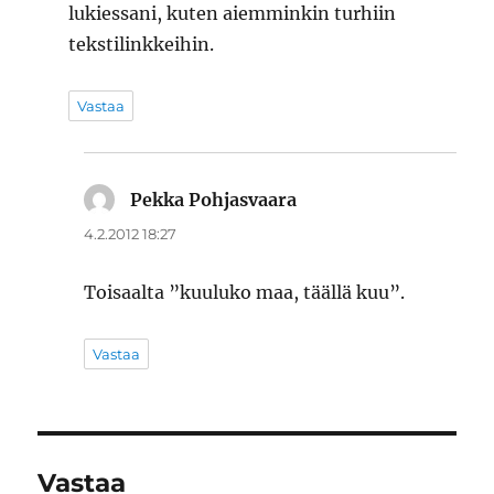
lukiessani, kuten aiemminkin turhiin
tekstilinkkeihin.
Vastaa
Pekka Pohjasvaara
sanoo:
4.2.2012 18:27
Toisaalta ”kuuluko maa, täällä kuu”.
Vastaa
Vastaa