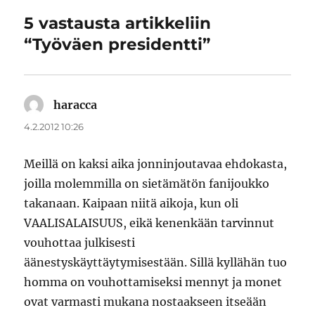
5 vastausta artikkeliin
“Työväen presidentti”
haracca
sanoo:
4.2.2012 10:26
Meillä on kaksi aika jonninjoutavaa ehdokasta,
joilla molemmilla on sietämätön fanijoukko
takanaan. Kaipaan niitä aikoja, kun oli
VAALISALAISUUS, eikä kenenkään tarvinnut
vouhottaa julkisesti
äänestyskäyttäytymisestään. Sillä kyllähän tuo
homma on vouhottamiseksi mennyt ja monet
ovat varmasti mukana nostaakseen itseään