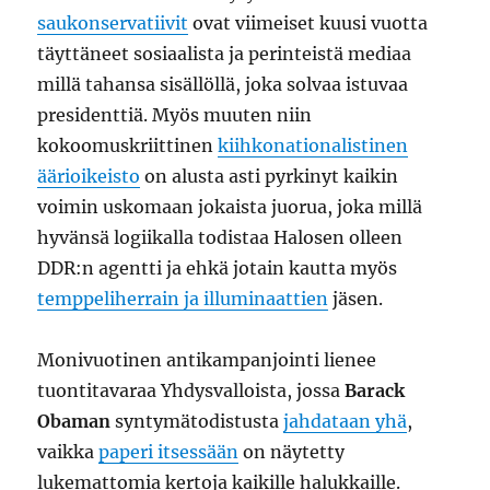
saukonservatiivit
ovat viimeiset kuusi vuotta
täyttäneet sosiaalista ja perinteistä mediaa
millä tahansa sisällöllä, joka solvaa istuvaa
presidenttiä. Myös muuten niin
kokoomuskriittinen
kiihkonationalistinen
äärioikeisto
on alusta asti pyrkinyt kaikin
voimin uskomaan jokaista juorua, joka millä
hyvänsä logiikalla todistaa Halosen olleen
DDR:n agentti ja ehkä jotain kautta myös
temppeliherrain ja illuminaattien
jäsen.
Monivuotinen antikampanjointi lienee
tuontitavaraa Yhdysvalloista, jossa
Barack
Obaman
syntymätodistusta
jahdataan yhä
,
vaikka
paperi itsessään
on näytetty
lukemattomia kertoja kaikille halukkaille.