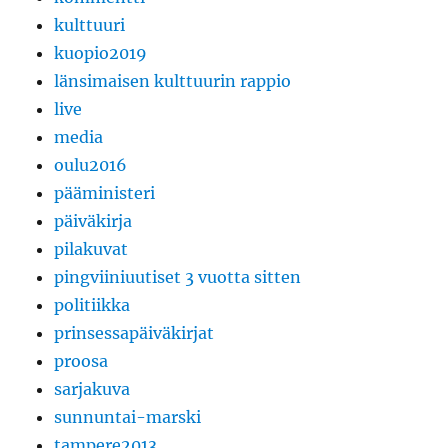
kulttuuri
kuopio2019
länsimaisen kulttuurin rappio
live
media
oulu2016
pääministeri
päiväkirja
pilakuvat
pingviiniuutiset 3 vuotta sitten
politiikka
prinsessapäiväkirjat
proosa
sarjakuva
sunnuntai-marski
tampere2013