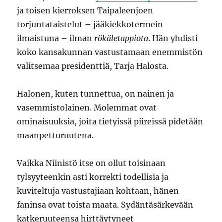
ja toisen kierroksen Taipaleenjoen
torjuntataistelut – jääkiekkotermein
ilmaistuna – ilman
rökäletappiota
. Hän yhdisti
koko kansakunnan vastustamaan enemmistön
valitsemaa presidenttiä, Tarja Halosta.
Halonen, kuten tunnettua, on nainen ja
vasemmistolainen. Molemmat ovat
ominaisuuksia, joita tietyissä piireissä pidetään
maanpetturuutena.
Vaikka Niinistö itse on ollut toisinaan
tylsyyteenkin asti korrekti todellisia ja
kuviteltuja vastustajiaan kohtaan, hänen
faninsa ovat toista maata. Sydäntäsärkevään
katkeruuteensa hirttäytyneet