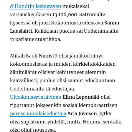
d’Hondtin laskutavan
mukaiseksi
vertausluvukseen 13 106,000. Sattumalta
kyseessä oli juuri Kokoomusta edustava
Sanna
Lauslahti
. Kaikkiaan puolue sai Uudeltamaalta
11 parlamentaarikkoa.
Mikäli Sauli Niinistö olisi jämäköittänyt
kokoomuslistaa ja muiden kärkiehdokkaiden
äänimäärät olisivat kehittyneet aiemmin
kaavaillusti, puolue olisi saanut eduskuntaan
Uudeltamaalta 13 edustajaa.
Ultrakonservatiivinen
Elina Lepomäki
olisi
tiputtanut jokseenkin sosiaalidemokraattisen
perussuomalaisedustaja
Arja Juvosen
. Jytky
olisi supistunut yhdellä, mutta Homma sentään
olisi ollut nousussa.