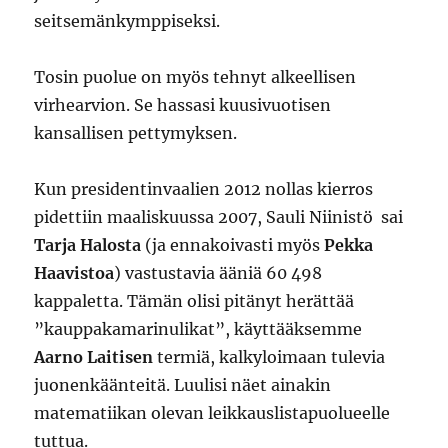
seitsemänkymppiseksi.
Tosin puolue on myös tehnyt alkeellisen
virhearvion. Se hassasi kuusivuotisen
kansallisen pettymyksen.
Kun presidentinvaalien 2012 nollas kierros
pidettiin maaliskuussa 2007, Sauli Niinistö sai
Tarja Halosta
(ja ennakoivasti myös
Pekka
Haavistoa
) vastustavia ääniä 60 498
kappaletta. Tämän olisi pitänyt herättää
”kauppakamarinulikat”, käyttääksemme
Aarno Laitisen
termiä, kalkyloimaan tulevia
juonenkäänteitä. Luulisi näet ainakin
matematiikan olevan leikkauslistapuolueelle
tuttua.