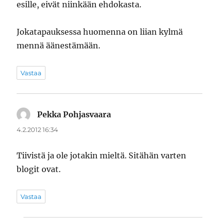
esille, eivät niinkään ehdokasta.
Jokatapauksessa huomenna on liian kylmä
mennä äänestämään.
Vastaa
Pekka Pohjasvaara
sanoo:
4.2.2012 16:34
Tiivistä ja ole jotakin mieltä. Sitähän varten
blogit ovat.
Vastaa