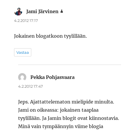
Jami Järvinen
sanoo:
4.2.2012 17:17
Jokainen blogatkoon tyylillään.
Vastaa
Pekka Pohjasvaara
sanoo:
4.2.2012 17:47
Jeps. Ajattattelematon mielipide minulta.
Jami on oikeassa: jokainen taaplaa
tyylillään. Ja Jamin blogit ovat kiinnostavia.
Minä vain tympäännyin viime blogia