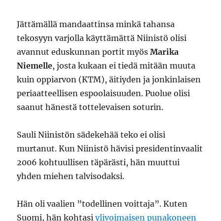
Jättämällä mandaattinsa minkä tahansa
tekosyyn varjolla käyttämättä Niinistö olisi
avannut eduskunnan portit myös
Marika
Niemelle
, josta kukaan ei tiedä mitään muuta
kuin oppiarvon (KTM), äitiyden ja jonkinlaisen
periaatteellisen espoolaisuuden. Puolue olisi
saanut hänestä tottelevaisen soturin.
Sauli Niinistön sädekehää teko ei olisi
murtanut. Kun Niinistö hävisi presidentinvaalit
2006 kohtuullisen täpärästi, hän muuttui
yhden miehen talvisodaksi.
Hän oli vaalien ”todellinen voittaja”. Kuten
Suomi, hän kohtasi
ylivoimaisen punakoneen