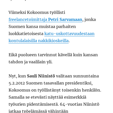
Viimeksi Kokoomus työllisti
freelancetoimittaja
Petri Sarvamaan
, jonka
Suomen kansa muistaa parhaiten
luokkatietoisesta
katu-uskottavuudestaan
kontulalaisilla nakkikioskeilla
.
Eikä puolueen tarvinnut kävellä kuin kansan
tahdon ja vaalilain yli.
Nyt, kun
Sauli Niinistö
valitaan sunnuntaina
5.2.2012 Suomen tasavallan presidentiksi,
Kokoomus on työllistänyt toisenkin henkilön.
Samalla se etevästi näyttää esimerkkiä
työurien pidentämisestä. 64-vuotias Niinistö
jatkaa työelämässä vähintään