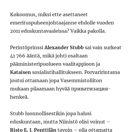
Kokoomus, miksi ette asettaneet
emerituspuheenjohtaajanne ehdolle vuoden
2011 eduskuntavaaleissa? Vaikka pakolla.
Perintöprinssi
Alexander Stubb
sai vain surkeat
41 766 ääntä, mikä johti osaltaan
pääministeripuolueen vaalitappioon ja
Kataisen
sosialistihallitukseen. Porvaririntama
joutui ottamaan jopa Vasemmistoliiton
mukaan pilaamaan hyvää приватизация-
henkeä.
Stubb luonnollisestikin jopa halusi
eduskuntaan, mutta Niinistö olisi voinut –
Risto E. J. Penttilän
tavoin – olla ottamatta